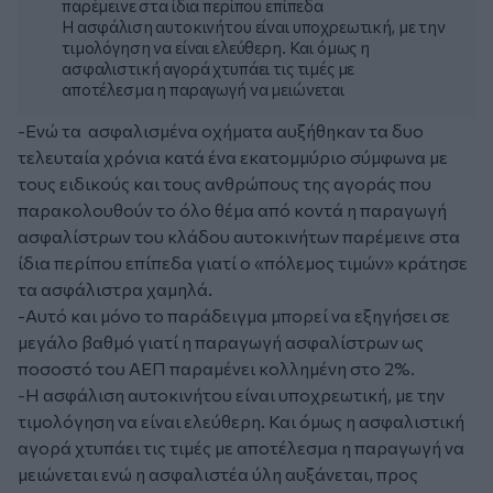
παρέμεινε στα ίδια περίπου επίπεδα
Η ασφάλιση αυτοκινήτου είναι υποχρεωτική, με την
τιμολόγηση να είναι ελεύθερη. Και όμως η
ασφαλιστική αγορά χτυπάει τις τιμές με
αποτέλεσμα η παραγωγή να μειώνεται
-Ενώ τα ασφαλισμένα οχήματα αυξήθηκαν τα δυο
τελευταία χρόνια κατά ένα εκατομμύριο σύμφωνα με
τους ειδικούς και τους ανθρώπους της αγοράς που
παρακολουθούν το όλο θέμα από κοντά η παραγωγή
ασφαλίστρων του κλάδου αυτοκινήτων παρέμεινε στα
ίδια περίπου επίπεδα γιατί ο «πόλεμος τιμών» κράτησε
τα ασφάλιστρα χαμηλά.
-Αυτό και μόνο το παράδειγμα μπορεί να εξηγήσει σε
μεγάλο βαθμό γιατί η παραγωγή ασφαλίστρων ως
ποσοστό του ΑΕΠ παραμένει κολλημένη στο 2%.
-Η ασφάλιση αυτοκινήτου είναι υποχρεωτική, με την
τιμολόγηση να είναι ελεύθερη. Και όμως η ασφαλιστική
αγορά χτυπάει τις τιμές με αποτέλεσμα η παραγωγή να
μειώνεται ενώ η ασφαλιστέα ύλη αυξάνεται, προς