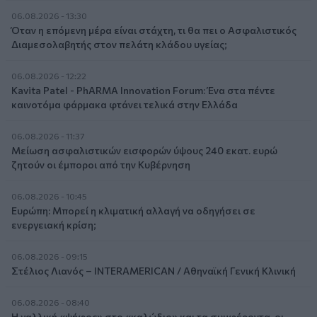
06.08.2026 - 13:30
Όταν η επόμενη μέρα είναι στάχτη, τι θα πει ο Ασφαλιστικός
Διαμεσολαβητής στον πελάτη κλάδου υγείας;
06.08.2026 - 12:22
Kavita Patel - PhARMA Innovation Forum: Ένα στα πέντε
καινοτόμα φάρμακα φτάνει τελικά στην Ελλάδα
06.08.2026 - 11:37
Μείωση ασφαλιστικών εισφορών ύψους 240 εκατ. ευρώ
ζητούν οι έμποροι από την Κυβέρνηση
06.08.2026 - 10:45
Ευρώπη: Μπορεί η κλιματική αλλαγή να οδηγήσει σε
ενεργειακή κρίση;
06.08.2026 - 09:15
Στέλιος Λιανός – INTERAMERICAN / Αθηναϊκή Γενική Κλινική
06.08.2026 - 08:40
Η γαλλική «ψήφος» στο «καλώδιο» και τα συμφέροντα, οι