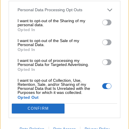
Personal Data Processing Opt Outs
04.08.2026 - 15:33
ERGO Hellas: Μέτρα στήριξης για τους πληγέντες
I want to opt-out of the Sharing of my
ασφαλισμένους της από τις πυρκαγιές
personal data.
Opted In
04.08.2026 - 12:40
I want to opt-out of the Sale of my
Τράπεζα Κύπρου: Ενισχυμένες κατά 31% οι ασφαλιστικές
Personal Data.
υπηρεσίες - Κέρδη €252 εκατ. (+7%) και ROTE 18.8% στο
Opted In
εξάμηνο
I want to opt-out of processing my
Personal Data for Targeted Advertising.
Opted In
ΠΕΡΙΣΣΟΤΕΡΑ
I want to opt-out of Collection, Use,
Retention, Sale, and/or Sharing of my
Personal Data that Is Unrelated with the
Purposes for which it was collected.
Opted Out
CONFIRM
Data Deletion
Data Access
Privacy Policy