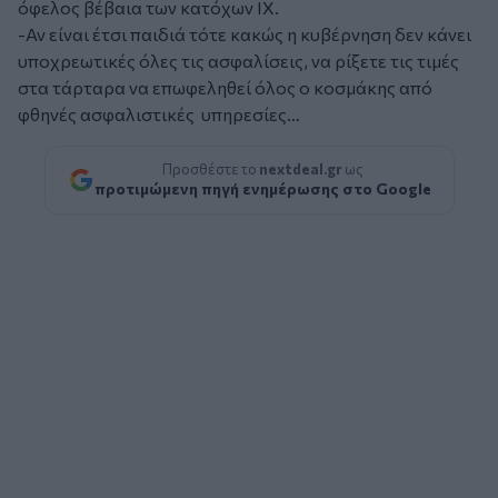
όφελος βέβαια των κατόχων ΙΧ.
-Αν είναι έτσι παιδιά τότε κακώς η κυβέρνηση δεν κάνει
υποχρεωτικές όλες τις ασφαλίσεις, να ρίξετε τις τιμές
στα τάρταρα να επωφεληθεί όλος ο κοσμάκης από
φθηνές ασφαλιστικές υπηρεσίες…
Προσθέστε το
nextdeal.gr
ως
προτιμώμενη πηγή ενημέρωσης στο Google