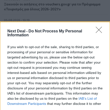
Ξεκινούν οι αιτήσεις στο vouchers.gov.gr για το Πρόγραμμα
«Τουρισμός για όλους 2026-2027»
05.08.2026 - 10:19
WWF: Περισσότερα από 180.000 στρέμματα καμένων
δασικών εκτάσεων στην Ελλάδα σε λίγες μόλις μέρες
Next Deal -
Do Not Process My Personal
Information
05.08.2026 - 09:45
Η Ελλάδα που αντιστέκεται και επιμένει να μην ασφαλίζεται!
If you wish to opt-out of the sale, sharing to third parties, or
processing of your personal or sensitive information for
05.08.2026 - 09:20
targeted advertising by us, please use the below opt-out
Καλοκαιρινό ταξίδι: Οι 8 συμβουλές που αξίζει να δώσει κάθε
section to confirm your selection. Please note that after your
ασφαλιστής στους πελάτες του
opt-out request is processed you may continue seeing
interest-based ads based on personal information utilized by
us or personal information disclosed to third parties prior to
05.08.2026 - 08:51
Το εκλογικό «καμπανάκι» της Goldman Sachs, η ισχυρή
your opt-out. You may separately opt-out of the further
πιστωτική επέκταση των ελληνικών τραπεζών, το «πάρτι»
disclosure of your personal information by third parties on the
στις αγορές, οι «κρυμμένες» αξίες της ΓΕΚ ΤΕΡΝΑ
IAB’s list of downstream participants. This information may
also be disclosed by us to third parties on the
IAB’s List of
Downstream Participants
that may further disclose it to other
05.08.2026 - 08:37
Ιωάννης Μπολέτης – ΩΝΑΣΕΙΟ
third parties.