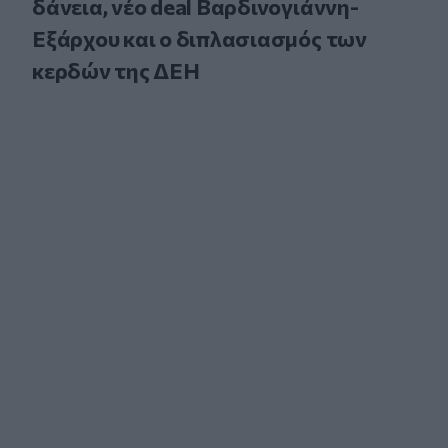
δάνεια, νέο deal Βαρδινογιάννη-
Εξάρχου και ο διπλασιασμός των
κερδών της ΔΕΗ