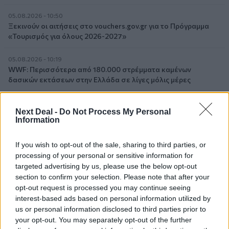
05.08.2026 - 10:50
Ξεκινούν οι αιτήσεις στο vouchers.gov.gr για το Πρόγραμμα
«Τουρισμός για όλους 2026-2027»
05.08.2026 - 10:19
WWF: Περισσότερα από 180.000 στρέμματα καμένων
δασικών εκτάσεων στην Ελλάδα σε λίγες μόλις μέρες
05.08.2026 - 09:45
Next Deal -
Do Not Process My Personal
Η Ελλάδα που αντιστέκεται και επιμένει να μην ασφαλίζεται!
Information
05.08.2026 - 09:20
If you wish to opt-out of the sale, sharing to third parties, or
Καλοκαιρινό ταξίδι: Οι 8 συμβουλές που αξίζει να δώσει κάθε
processing of your personal or sensitive information for
ασφαλιστής στους πελάτες του
targeted advertising by us, please use the below opt-out
section to confirm your selection. Please note that after your
05.08.2026 - 08:51
opt-out request is processed you may continue seeing
Το εκλογικό «καμπανάκι» της Goldman Sachs, η ισχυρή
interest-based ads based on personal information utilized by
πιστωτική επέκταση των ελληνικών τραπεζών, το «πάρτι»
us or personal information disclosed to third parties prior to
στις αγορές, οι «κρυμμένες» αξίες της ΓΕΚ ΤΕΡΝΑ
your opt-out. You may separately opt-out of the further