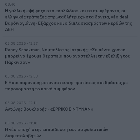
08:40
Η γαλλική «ψήφος» στο «καλώδιο» και τα συμφέροντα, οι
ελληνικές τράπεζες «πρωταθλήτριες» στα δάνεια, νέο deal
Βαρδινογιάννη- Εξάρχου και ο διπλασιασμός των κερδών της
ΔΕΗ
05.08.2026 - 13:37
Randy Schekman, Νομπελίστας Ιατρικής: «Σε πέντε χρόνια
μπορεί να έχουμε θεραπεία που αναστέλλει την εξέλιξη του
Πάρκινσον»
05.08.2026 - 12:33
Ε.Ε και παράνομη μετανάστευση: προτάσεις και δράσεις με
παρονομαστή το κοινό συμφέρον
05.08.2026 - 12:11
Αντώνης Βουκλαρής - «ΕΡΡΙΚΟΣ ΝΤΥΝΑΝ»
05.08.2026 - 11:30
Η νέα εποχή στην εκπαίδευση των ασφαλιστικών
διαμεσολαβητών