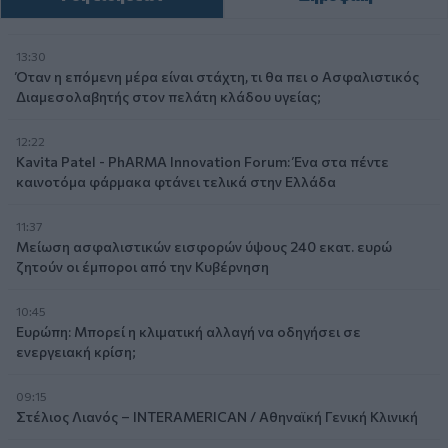
13:30
Όταν η επόμενη μέρα είναι στάχτη, τι θα πει ο Ασφαλιστικός
Διαμεσολαβητής στον πελάτη κλάδου υγείας;
12:22
Kavita Patel - PhARMA Innovation Forum: Ένα στα πέντε
καινοτόμα φάρμακα φτάνει τελικά στην Ελλάδα
11:37
Μείωση ασφαλιστικών εισφορών ύψους 240 εκατ. ευρώ
ζητούν οι έμποροι από την Κυβέρνηση
10:45
Ευρώπη: Μπορεί η κλιματική αλλαγή να οδηγήσει σε
ενεργειακή κρίση;
09:15
Στέλιος Λιανός – INTERAMERICAN / Αθηναϊκή Γενική Κλινική