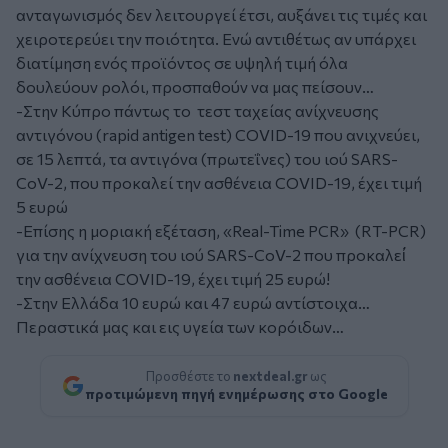
ανταγωνισμός δεν λειτουργεί έτσι, αυξάνει τις τιμές και
χειροτερεύει την ποιότητα. Ενώ αντιθέτως αν υπάρχει
διατίμηση ενός προϊόντος σε υψηλή τιμή όλα
δουλεύουν ρολόι, προσπαθούν να μας πείσουν…
-Στην Κύπρο πάντως το τεστ ταχείας ανίχνευσης
αντιγόνου (rapid antigen test) COVID-19 που ανιχνεύει,
σε 15 λεπτά, τα αντιγόνα (πρωτεΐνες) του ιού SARS-
CoV-2, που προκαλεί την ασθένεια COVID-19, έχει τιμή
5 ευρώ
-Επίσης η μοριακή εξέταση, «Real-Time PCR» (RT-PCR)
για την ανίχνευση του ιού SARS-CoV-2 που προκαλεί́
την ασθένεια COVID-19, έχει τιμή 25 ευρώ!
-Στην Ελλάδα 10 ευρώ και 47 ευρώ αντίστοιχα…
Περαστικά μας και εις υγεία των κορόιδων…
Προσθέστε το
nextdeal.gr
ως
προτιμώμενη πηγή ενημέρωσης στο Google