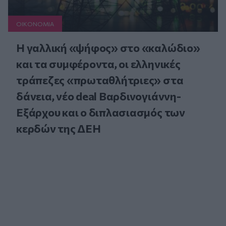
ΟΙΚΟΝΟΜΙΑ
Η γαλλική «ψήφος» στο «καλώδιο»
και τα συμφέροντα, οι ελληνικές
τράπεζες «πρωταθλήτριες» στα
δάνεια, νέο deal Βαρδινογιάννη-
Εξάρχου και ο διπλασιασμός των
κερδών της ΔΕΗ