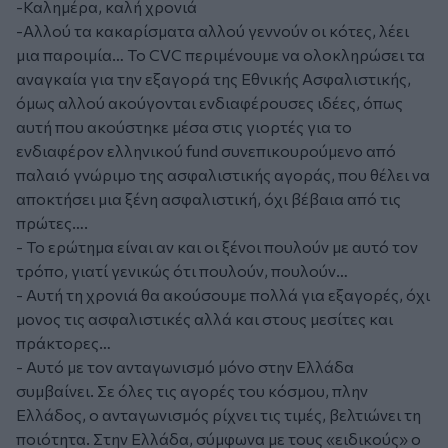
-Καλημέρα, καλή χρονιά
-Αλλού τα κακαρίσματα αλλού γεννούν οι κότες, λέει
μια παροιμία… Το CVC περιμένουμε να ολοκληρώσει τα
αναγκαία για την εξαγορά της Εθνικής Ασφαλιστικής,
όμως αλλού ακούγονται ενδιαφέρουσες ιδέες, όπως
αυτή που ακούστηκε μέσα στις γιορτές για το
ενδιαφέρον ελληνικού fund συνεπικουρούμενο από
παλαιό γνώριμο της ασφαλιστικής αγοράς, που θέλει να
αποκτήσει μια ξένη ασφαλιστική, όχι βέβαια από τις
πρώτες….
- Το ερώτημα είναι αν και οι ξένοι πουλούν με αυτό τον
τρόπο, γιατί γενικώς ότι πουλούν, πουλούν…
- Αυτή τη χρονιά θα ακούσουμε πολλά για εξαγορές, όχι
μονος τις ασφαλιστικές αλλά και στους μεσίτες και
πράκτορες…
- Αυτό με τον ανταγωνισμό μόνο στην Ελλάδα
συμβαίνει. Σε όλες τις αγορές του κόσμου, πλην
Ελλάδος, ο ανταγωνισμός ρίχνει τις τιμές, βελτιώνει τη
ποιότητα. Στην Ελλάδα, σύμφωνα με τους «ειδικούς» ο