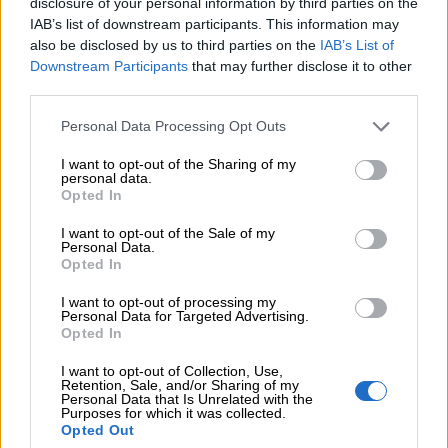
disclosure of your personal information by third parties on the
05.08.2026 - 08:37
IAB’s list of downstream participants. This information may
Ιωάννης Μπολέτης – ΩΝΑΣΕΙΟ
also be disclosed by us to third parties on the
IAB’s List of
Downstream Participants
that may further disclose it to other
04.08.2026 - 15:33
third parties.
ERGO Hellas: Μέτρα στήριξης για τους πληγέντες
ασφαλισμένους της από τις πυρκαγιές
Personal Data Processing Opt Outs
04.08.2026 - 12:40
I want to opt-out of the Sharing of my
Τράπεζα Κύπρου: Ενισχυμένες κατά 31% οι ασφαλιστικές
personal data.
Opted In
υπηρεσίες - Κέρδη €252 εκατ. (+7%) και ROTE 18.8% στο
εξάμηνο
I want to opt-out of the Sale of my
Personal Data.
04.08.2026 - 11:49
Opted In
Σπύρος Γεωργαράς - «ΥΓΕΙΑ» / Ερευνητικό και Θεραπευτικό
I want to opt-out of processing my
Ινστιτούτο ΟΦΘΑΛΜΟΣ
Personal Data for Targeted Advertising.
Opted In
04.08.2026 - 11:46
10 βασικές συμβουλές για προστασία μετά από πυρκαγιά
I want to opt-out of Collection, Use,
Retention, Sale, and/or Sharing of my
Personal Data that Is Unrelated with the
Purposes for which it was collected.
Opted Out
ΠΕΡΙΣΣΟΤΕΡΑ