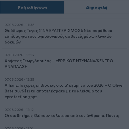
Ροή ειδήσεων
Δημοφιλή
07.08.2026 - 14:38
Θεόδωρος Τέγος (ΓΝΑ ΕΥΑΓΓΕΛΙΣΜΟΣ): Νέο παράθυρο
ελπίδας για τους ογκολογικούς ασθενείς μέσω κλινικών
δοκιμών
07.08.2026 - 13:16
Χρήστος Γεωργόπουλος – «ΕΡΡΙΚΟΣ ΝΤΥΝΑΝ»/ΚΕΝΤΡΟ
ΑΝΑΠΛΑΣΗ
07.08.2026 - 12:25
Allianz: Ισχυρές επιδόσεις στο α’ εξάμηνο του 2026 – Ο Oliver
Bäte συνδέει τα αποτελέσματα με το κλείσιμο του
«protection gap»
07.08.2026 - 12:12
Οι αισθητήρες βλέπουν καλύτερα από τον άνθρωπο. Πάντα;
07.08.2026 - 11:01