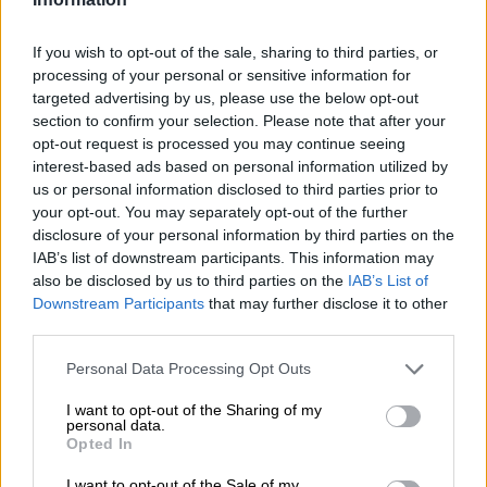
06.08.2026 - 09:15
If you wish to opt-out of the sale, sharing to third parties, or
Στέλιος Λιανός – INTERAMERICAN / Αθηναϊκή Γενική Κλινική
processing of your personal or sensitive information for
targeted advertising by us, please use the below opt-out
06.08.2026 - 08:40
section to confirm your selection. Please note that after your
Η γαλλική «ψήφος» στο «καλώδιο» και τα συμφέροντα, οι
opt-out request is processed you may continue seeing
ελληνικές τράπεζες «πρωταθλήτριες» στα δάνεια, νέο deal
interest-based ads based on personal information utilized by
Βαρδινογιάννη- Εξάρχου και ο διπλασιασμός των κερδών της
us or personal information disclosed to third parties prior to
ΔΕΗ
your opt-out. You may separately opt-out of the further
disclosure of your personal information by third parties on the
05.08.2026 - 13:37
IAB’s list of downstream participants. This information may
Randy Schekman, Νομπελίστας Ιατρικής: «Σε πέντε χρόνια
also be disclosed by us to third parties on the
IAB’s List of
μπορεί να έχουμε θεραπεία που αναστέλλει την εξέλιξη του
Downstream Participants
that may further disclose it to other
Πάρκινσον»
third parties.
05.08.2026 - 12:33
Personal Data Processing Opt Outs
Ε.Ε και παράνομη μετανάστευση: προτάσεις και δράσεις με
παρονομαστή το κοινό συμφέρον
I want to opt-out of the Sharing of my
personal data.
Opted In
05.08.2026 - 12:11
Αντώνης Βουκλαρής - «ΕΡΡΙΚΟΣ ΝΤΥΝΑΝ»
I want to opt-out of the Sale of my