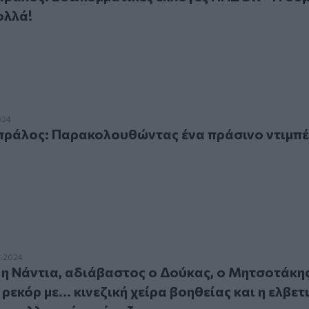
ολλά!
ος: Παρακολουθώντας ένα πράσινο ντιμπέιτ!
024
ράλος: Παρακολουθώντας ένα πράσινο ντιμπέ
ντια, αδιάβαστος ο Δούκας, ο Μητσοτάκης και τα 18 funds, τ
9.2024
η Νάντια, αδιάβαστος ο Δούκας, ο Μητσοτάκης
 ρεκόρ με... κινεζική χείρα βοηθείας και η ελβετ