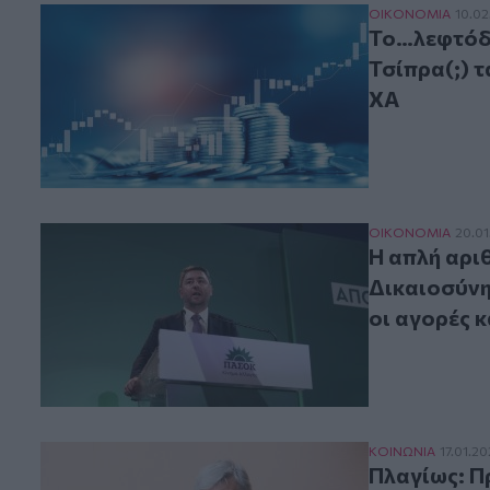
Το…λεφτόδεντρο
ΟΙΚΟΝΟΜΙΑ
10.02
Το…λεφτόδε
Τσίπρα(;) 
ΧΑ
Η απλή αριθμητ
ΟΙΚΟΝΟΜΙΑ
20.01
Η απλή αρι
Δικαιοσύνη
οι αγορές κ
Πλαγίως: Προε
ΚΟΙΝΩΝΙΑ
17.01.2
Πλαγίως: Π