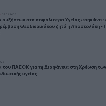
υξήσεων στα ασφάλιστρα Υγείας «σηκώνει» το ΠΑΣΟΚ: Παρ
Η
21.01.2026
ν αυξήσεων στα ασφάλιστρα Υγείας «σηκώνει»
έμβαση Θεοδωρικάκου ζητά η Αποστολάκη -Τ
ς
υ ΠΑΣΟΚ για τη Διαφάνεια στη Χρέωση των υπηρεσιών ιδιωτ
025
 του ΠΑΣΟΚ για τη Διαφάνεια στη Χρέωση τω
ιδιωτικής υγείας