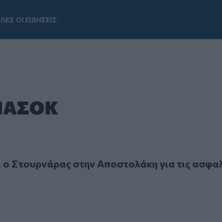
ΛΕΣ ΟΙ ΕΙΔΗΣΕΙΣ
Youtube
 ΠΑΣΟΚ
Στουρνάρας στην Αποστολάκη για τις ασφαλίσεις υγείας
ι ο Στουρνάρας στην Αποστολάκη για τις ασφα