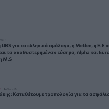
 για τα ελληνικά ομόλογα, η Metlen, η Ε.Ε και η Κίνα, το Π
.2025
UBS για τα ελληνικά ομόλογα, η Metlen, η Ε.Ε κα
αι τα «καθυστερημένα» εύσημα, Alpha και Eur
η M.S
ς: Καταθέτουμε τροπολογία για τα ασφάλιστρα υγείας
Η
14.01.2025
άκης: Καταθέτουμε τροπολογία για τα ασφάλι