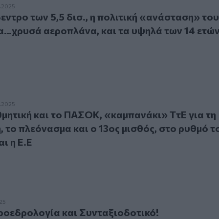
 των 5,5 δισ., η πολιτική «ανάσταση» του Τσίπρα(;) τα…χρ
.2025
ντρο των 5,5 δισ., η πολιτική «ανάσταση» του
τα…χρυσά αεροπλάνα, και τα υψηλά των 14 ετών
ική και το ΠΑΣΟΚ, «καμπανάκι» ΤτΕ για τη Δικαιοσύνη, το πλ
.2025
θμητική και το ΠΑΣΟΚ, «καμπανάκι» ΤτΕ για τη
, το πλεόνασμα και ο 13ος μισθός, στο ρυθμό 
αι η Ε.Ε
δρολογία και Συνταξιοδοτικό!
025
ροεδρολογία και Συνταξιοδοτικό!