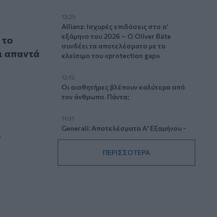
12:25
Allianz: Ισχυρές επιδόσεις στο α’
έμβαση Θεοδωρικάκου ζητά η Αποστολάκη -Τι απαντά ο υπο
εξάμηνο του 2026 – Ο Oliver Bäte
 το
συνδέει τα αποτελέσματα με το
ι απαντά
κλείσιμο του «protection gap»
12:12
Οι αισθητήρες βλέπουν καλύτερα από
τον άνθρωπο. Πάντα;
11:01
ικής υγείας
Generali: Αποτελέσματα Α' Εξαμήνου -
ν
Εξαιρετική ανάπτυξη στα Λειτουργικά
και Προσαρμοσμένα Καθαρά
ΠΕΡΙΣΣΟΤΕΡΑ
Αποτελέσματα με συμβολή από όλες
τις επιχειρηματικές δραστηριότητες
10:28
Ομαδικά Ασφαλιστικά προϊόντα
Επαγγελματικής Συνταξιοδότησης: Νέο