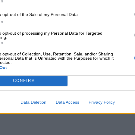
In
o opt-out of the Sale of my Personal Data.
α Ανδρουλάκη μετά την επανεκλογή του στο ΠΑΣΟΚ με 60%!
24
In
νυμα Ανδρουλάκη μετά την επανεκλογή του στ
to opt-out of processing my Personal Data for Targeted
ing.
In
o opt-out of Collection, Use, Retention, Sale, and/or Sharing
ersonal Data that Is Unrelated with the Purposes for which it
lected.
Out
CONFIRM
λίξεις στην AlphaLife, θα αλλάξει ο Ανδρουλάκης(;), η επι
.2024
εξελίξεις στην AlphaLife, θα αλλάξει ο Ανδρουλ
ή των καταθέσεων και υψηλά ο πήχης για τη Γ
Data Deletion
Data Access
Privacy Policy