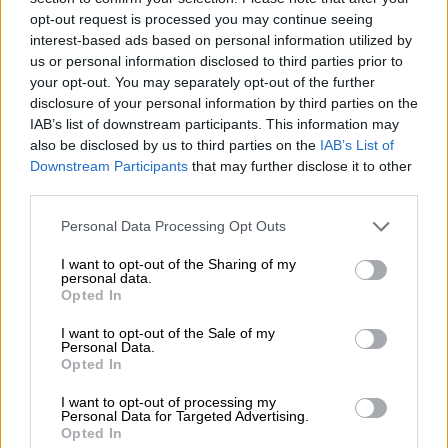
Νέο Full Health Ειδικό από την Εθνική
opt-out request is processed you may continue seeing
Ασφαλιστική σε συνεργασία με το
interest-based ads based on personal information utilized by
ΜΕΤΡΟΠΟΛΙΤΑΝ
us or personal information disclosed to third parties prior to
your opt-out. You may separately opt-out of the further
disclosure of your personal information by third parties on the
IAB’s list of downstream participants. This information may
Σελιδοποίηση
3
Προηγούμενη σελίδα
Next page
also be disclosed by us to third parties on the
IAB’s List of
Current page
Downstream Participants
that may further disclose it to other
third parties.
Personal Data Processing Opt Outs
Ροή ειδήσεων
Δημοφιλή
I want to opt-out of the Sharing of my
personal data.
Opted In
07.08.2026 - 14:38
Θεόδωρος Τέγος (ΓΝΑ ΕΥΑΓΓΕΛΙΣΜΟΣ): Νέο παράθυρο
I want to opt-out of the Sale of my
Personal Data.
ελπίδας για τους ογκολογικούς ασθενείς μέσω κλινικών
Opted In
δοκιμών
I want to opt-out of processing my
07.08.2026 - 13:16
Personal Data for Targeted Advertising.
Opted In
Χρήστος Γεωργόπουλος – «ΕΡΡΙΚΟΣ ΝΤΥΝΑΝ»/ΚΕΝΤΡΟ