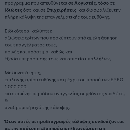
πρόγραμμα που απευθύνεται σε
Λογιστές
, τόσο σε
Ιδιώτες
όσο και σε
Επιχειρήσεις
, και διασφαλίζει την
πλήρη κάλυψη της επαγγελματικής τους ευθύνης.
Ειδικότερα, καλύπτει:
αξιώσεις τρίτων που προκύπτουν από αμελή άσκηση
του επαγγέλματός τους,
ποινές και πρόστιμα, καθώς και
έξοδα υπεράσπισης τους και απιστία υπαλλήλων,
Με δυνατότητες,
επιλογής ορίου ευθύνης και μέχρι του ποσού των ΕΥΡΩ
1.000.000,
εκτεταμένης περιόδου αναγγελίας συμβάντος για 5 έτη,
&
αναδρομική ισχύ της κάλυψης.
Όταν αυτές οι προδιαγραφές κάλυψης συνδυάζονται
με την πρότυπη εξυπηρέτηση/διαχείριση της