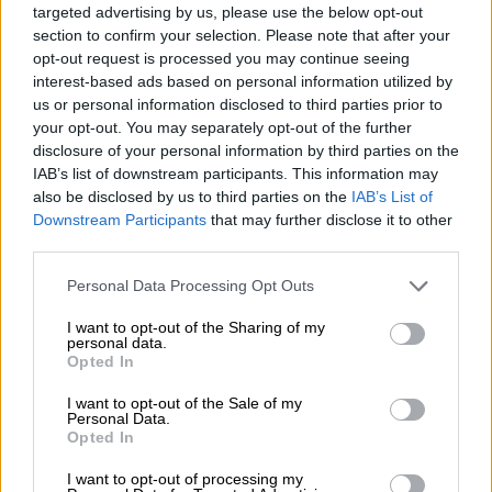
targeted advertising by us, please use the below opt-out
05.08.2026
section to confirm your selection. Please note that after your
Ε.Ε και παράνομη μετανάστευση: προτάσεις και δράσεις με
παρονομαστή το κοινό συμφέρον
opt-out request is processed you may continue seeing
interest-based ads based on personal information utilized by
us or personal information disclosed to third parties prior to
05.08.2026
your opt-out. You may separately opt-out of the further
Αντώνης Βουκλαρής - «ΕΡΡΙΚΟΣ ΝΤΥΝΑΝ»
disclosure of your personal information by third parties on the
IAB’s list of downstream participants. This information may
05.08.2026
also be disclosed by us to third parties on the
IAB’s List of
Η νέα εποχή στην εκπαίδευση των ασφαλιστικών
Downstream Participants
that may further disclose it to other
διαμεσολαβητών
third parties.
Personal Data Processing Opt Outs
ΠΕΡΙΣΣΟΤΕΡΑ
I want to opt-out of the Sharing of my
personal data.
Opted In
I want to opt-out of the Sale of my
Personal Data.
Opted In
I want to opt-out of processing my