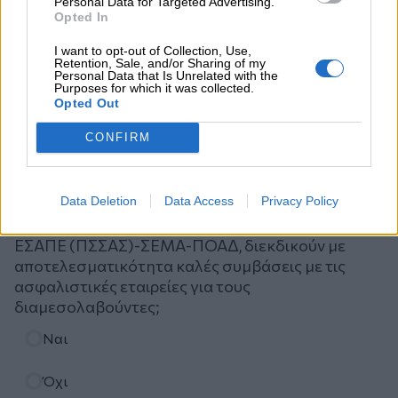
Personal Data for Targeted Advertising.
Opted In
I want to opt-out of Collection, Use,
Retention, Sale, and/or Sharing of my
Personal Data that Is Unrelated with the
Purposes for which it was collected.
Opted Out
CONFIRM
Ψηφοφορία
Data Deletion
Data Access
Privacy Policy
Πιστεύετε ότι τα ασφαλιστικά σωματεία ΠΣΑΣ-
ΕΣΑΠΕ (ΠΣΣΑΣ)-ΣΕΜΑ-ΠΟΑΔ, διεκδικούν με
αποτελεσματικότητα καλές συμβάσεις με τις
ασφαλιστικές εταιρείες για τους
διαμεσολαβούντες;
Επιλογές
Ναι
Όχι