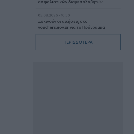
ασφαλιστικών διαμεσολαβητών
05.08.2026 - 10:50
Ξεκινούν οι αιτήσεις στο
vouchers.gov.gr για το Πρόγραμμα
«Τουρισμός για όλους 2026-2027»
ΠΕΡΙΣΣΟΤΕΡΑ
05.08.2026 - 10:19
WWF: Περισσότερα από 180.000
στρέμματα καμένων δασικών εκτάσεων
στην Ελλάδα σε λίγες μόλις μέρες
05.08.2026 - 09:45
Η Ελλάδα που αντιστέκεται και επιμένει
να μην ασφαλίζεται!
05.08.2026 - 09:20
Καλοκαιρινό ταξίδι: Οι 8 συμβουλές που
αξίζει να δώσει κάθε ασφαλιστής
στους πελάτες του