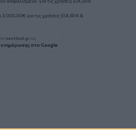
τον ασφαλισμένο για τις χρήσεις ΕΙΧ,ΦΙΧ
3.000,00€ για τις χρήσεις ΕΙΧ,ΦΙΧ &
 το
nextdeal.gr
ως
 ενημέρωσης στο Google