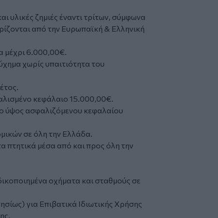
αι υλικές ζημιές έναντι τρίτων, σύμφωνα
ρίζονται από την Ευρωπαϊκή & Ελληνική
α μέχρι 6.000,00€.
ύχημα χωρίς υπαιτιότητα του
έτος.
λισμένο κεφάλαιο 15.000,00€.
ο ύψος ασφαλιζόμενου κεφαλαίου
μικών σε όλη την Ελλάδα.
α πτητικά μέσα από και προς όλη την
ιδικοποιημένα οχήματα και σταθμούς σε
ησίως) για Επιβατικά Ιδιωτικής Χρήσης
ης.