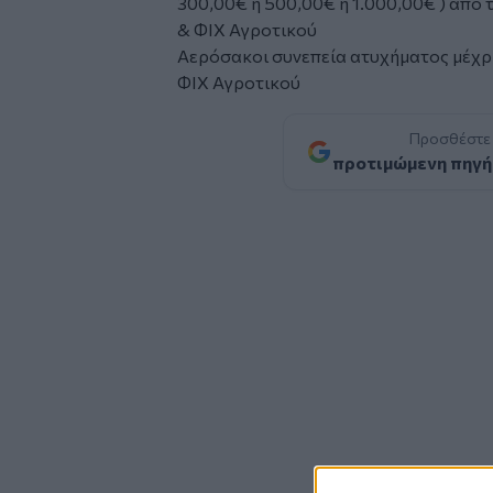
300,00€ ή 500,00€ ή 1.000,00€ ) από 
& ΦΙΧ Αγροτικού
Αερόσακοι συνεπεία ατυχήματος μέχρι 
ΦΙΧ Αγροτικού
Προσθέστε
προτιμώμενη πηγή