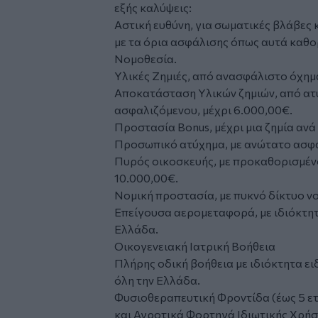
εξής καλύψεις:
Αστική ευθύνη, για σωματικές βλάβες κ
με τα όρια ασφάλισης όπως αυτά καθο
Νομοθεσία.
Υλικές Ζημιές, από ανασφάλιστο όχημ
Αποκατάσταση Υλικών ζημιών, από ατ
ασφαλιζόμενου, μέχρι 6.000,00€.
Προστασία Bonus, μέχρι μια ζημία ανά 
Προσωπικό ατύχημα, με ανώτατο ασφα
Πυρός οικοσκευής, με προκαθορισμέν
10.000,00€.
Νομική προστασία, με πυκνό δίκτυο νο
Επείγουσα αερομεταφορά, με ιδιόκτητ
Ελλάδα.
Οικογενειακή Ιατρική Βοήθεια
Πλήρης οδική βοήθεια με ιδιόκτητα ε
όλη την Ελλάδα.
Φυσιοθεραπευτική Φροντίδα (έως 5 ετ
και Αγροτικά Φορτηγά Ιδιωτικής Χρήσ