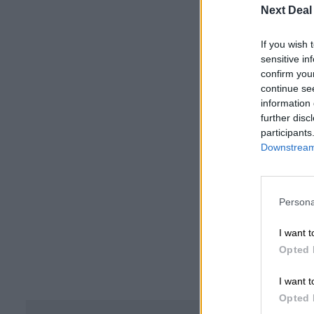
Next Deal
If you wish 
sensitive in
confirm you
continue se
information 
further disc
participants
Downstream 
Persona
I want t
Opted 
I want t
Opted 