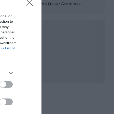
Δεν ξέρω / Δεν απαντώ
Σπύρος Γεωργαράς - «ΥΓΕΙΑ» /
Ερευνητικό και Θεραπευτικό Ινστιτούτο
ΟΦΘΑΛΜΟΣ
sonal or
ection to
04.08.2026 - 11:46
ou may
10 βασικές συμβουλές για προστασία
 personal
μετά από πυρκαγιά
out of the
 downstream
04.08.2026 - 11:26
B’s List of
Γιάννης Καντώρος – Όμιλος
INTERAMERICAN
04.08.2026 - 10:14
Allianz-Εθνική: Το νέο
τραπεζοασφαλιστικό δίδυμο και η
εμπειρία της Τουρκίας
04.08.2026 - 10:07
Δημόσια ευχαριστήρια επιστολή Γ.
Περιστέρη προς Δρ. Γεώργιο
Αποστολόπουλο, Ιδρυτή και Πρόεδρο