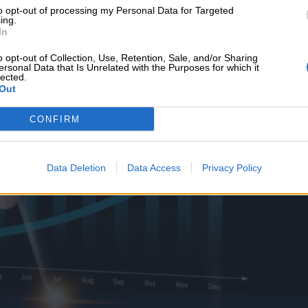
υνεχής ροή
to opt-out of processing my Personal Data for Targeted
ing.
In
o opt-out of Collection, Use, Retention, Sale, and/or Sharing
ersonal Data that Is Unrelated with the Purposes for which it
lected.
Out
CONFIRM
Data Deletion
Data Access
Privacy Policy