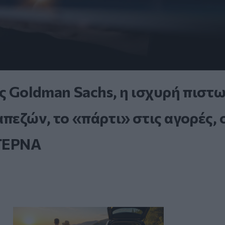
ς Goldman Sachs, η ισχυρή πιστ
εζών, το «πάρτι» στις αγορές, 
 ΤΕΡΝΑ