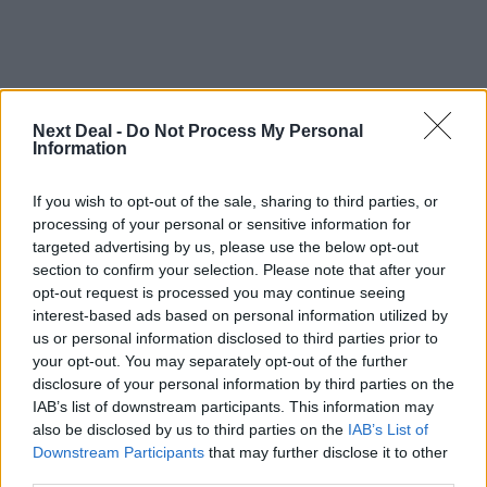
Next Deal -
Do Not Process My Personal
Information
Ροή ειδήσεων
Δημοφιλή
If you wish to opt-out of the sale, sharing to third parties, or
07.08.2026 - 14:38
processing of your personal or sensitive information for
Θεόδωρος Τέγος (ΓΝΑ ΕΥΑΓΓΕΛΙΣΜΟΣ): Νέο παράθυρο
targeted advertising by us, please use the below opt-out
ελπίδας για τους ογκολογικούς ασθενείς μέσω κλινικών
section to confirm your selection. Please note that after your
δοκιμών
opt-out request is processed you may continue seeing
interest-based ads based on personal information utilized by
07.08.2026 - 13:16
us or personal information disclosed to third parties prior to
Χρήστος Γεωργόπουλος – «ΕΡΡΙΚΟΣ ΝΤΥΝΑΝ»/ΚΕΝΤΡΟ
your opt-out. You may separately opt-out of the further
ΑΝΑΠΛΑΣΗ
disclosure of your personal information by third parties on the
IAB’s list of downstream participants. This information may
07.08.2026 - 12:25
also be disclosed by us to third parties on the
IAB’s List of
Allianz: Ισχυρές επιδόσεις στο α’ εξάμηνο του 2026 – Ο Oliver
Downstream Participants
that may further disclose it to other
Bäte συνδέει τα αποτελέσματα με το κλείσιμο του
third parties.