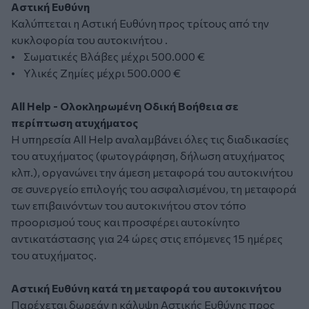
Αστική Ευθύνη
Καλύπτεται η Αστική Ευθύνη προς τρίτους από την
κυκλοφορία του αυτοκινήτου .
• Σωματικές Βλάβες μέχρι 500.000 €
• Υλικές Ζημίες μέχρι 500.000 €
All Help - Ολοκληρωμένη Οδική Βοήθεια σε
περίπτωση ατυχήματος
Η υπηρεσία All Help αναλαμβάνει όλες τις διαδικασίες
του ατυχήματος (φωτογράφηση, δήλωση ατυχήματος
κλπ.), οργανώνει την άμεση μεταφορά του αυτοκινήτου
σε συνεργείο επιλογής του ασφαλισμένου, τη μεταφορά
των επιβαινόντων του αυτοκινήτου στον τόπο
προορισμού τους και προσφέρει αυτοκίνητο
αντικατάστασης για 24 ώρες στις επόμενες 15 ημέρες
του ατυχήματος.
Αστική Ευθύνη κατά τη μεταφορά του αυτοκινήτου
Παρέχεται δωρεάν η κάλυψη Αστικής Ευθύνης προς