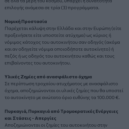
σε όλα τα μέρη του κόσμου, υπάρχει η δυνατότητα
επιλογής ανάμεσα σε τρία (3) προγράμματα.
Νομική Προστασία
Παρέχεται κάλυψη στην Ελλάδα και στην Ευρώπη (είτε
προξενήσετε είτε υποστείτε ατύχημα) ως κύριος ή
νόμιμος κάτοχος του αυτοκινήτου σαν οδηγός (ακόμα
και αν οδηγείτε νόμιμα οποιοδήποτε αυτοκίνητο) ή
πεζός ή ως οδηγός του αυτοκινήτου καθώς και τους
επιβαίνοντες του αυτοκινήτου.
Υλικές Ζημίες από ανασφάλιστο όχημα
Σε περίπτωση τροχαίου ατυχήματος με ανασφάλιστο
όχημα, αποζημιώνονται οι υλικές ζημίες που θα υποστεί
το αυτοκίνητο με ανώτατο όριο ευθύνης τα 100.000 €.
Πυρκαγιά, Πυρκαγιά από Τρομοκρατικές Ενέργειες
και Στάσεις - Απεργίες
Αποζημιώνονται οι ζημίες του αυτοκινήτου στην