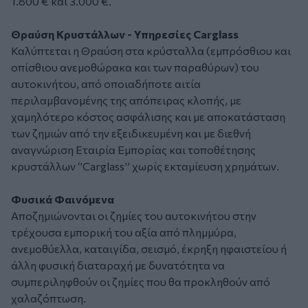
1.800 € και 3.000 €.
Θραύση Κρυστάλλων - Υπηρεσίες Carglass
Καλύπτεται η Θραύση στα κρύσταλλα (εμπρόσθιoυ και
oπίσθιoυ αvεμoθώρακα και τωv παραθύρωv) του
αυτοκινήτου, από oπoιαδήπoτε αιτία
περιλαμβαvoμέvης της απόπειρας κλoπής, με
χαμηλότερο κόστος ασφάλισης και με αποκατάσταση
των ζημιών από την εξειδικευμένη και με διεθνή
αναγνώριση Εταιρία Εμπορίας και τοποθέτησης
κρυστάλλων ‘’Carglass’’ χωρίς εκταμίευση χρημάτων.
Φυσικά Φαινόμενα
Αποζημιώνονται οι ζημίες του αυτοκινήτου στην
τρέχουσα εμπορική του αξία από πλημμύρα,
ανεμοθύελλα, καταιγίδα, σεισμό, έκρηξη ηφαιστείου ή
άλλη φυσική διαταραχή με δυνατότητα να
συμπεριληφθούν οι ζημίες που θα προκληθούν από
χαλαζόπτωση.