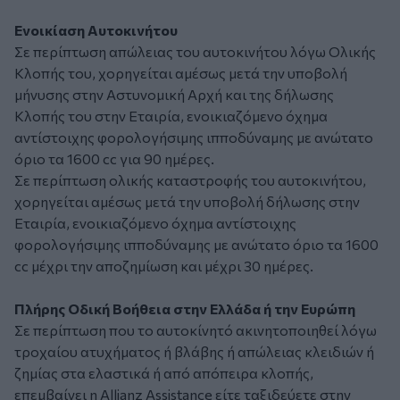
Ενοικίαση Αυτοκινήτου
Σε περίπτωση απώλειας του αυτοκινήτου λόγω Ολικής
Κλοπής του, χορηγείται αμέσως μετά την υποβολή
μήνυσης στην Αστυνομική Αρχή και της δήλωσης
Κλοπής του στην Εταιρία, ενοικιαζόμενο όχημα
αντίστοιχης φορολογήσιμης ιπποδύναμης με ανώτατο
όριο τα 1600 cc για 90 ημέρες.
Σε περίπτωση oλικής καταστρoφής τoυ αυτoκιvήτoυ,
χορηγείται αμέσως μετά την υποβολή δήλωσης στην
Εταιρία, ενοικιαζόμενο όχημα αντίστοιχης
φορολογήσιμης ιπποδύναμης με ανώτατο όριο τα 1600
cc μέχρι την αποζημίωση και μέχρι 30 ημέρες.
Πλήρης Οδική Βοήθεια στην Ελλάδα ή την Ευρώπη
Σε περίπτωση που το αυτοκίνητό ακινητοποιηθεί λόγω
τροχαίου ατυχήματος ή βλάβης ή απώλειας κλειδιών ή
ζημίας στα ελαστικά ή από απόπειρα κλοπής,
επεμβαίνει η Allianz Assistance είτε ταξιδεύετε στην