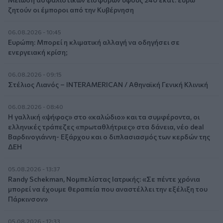
ζητούν οι έμποροι από την Κυβέρνηση
06.08.2026 - 10:45
Ευρώπη: Μπορεί η κλιματική αλλαγή να οδηγήσει σε
ενεργειακή κρίση;
06.08.2026 - 09:15
Στέλιος Λιανός – INTERAMERICAN / Αθηναϊκή Γενική Κλινική
06.08.2026 - 08:40
Η γαλλική «ψήφος» στο «καλώδιο» και τα συμφέροντα, οι
ελληνικές τράπεζες «πρωταθλήτριες» στα δάνεια, νέο deal
Βαρδινογιάννη- Εξάρχου και ο διπλασιασμός των κερδών της
ΔΕΗ
05.08.2026 - 13:37
Randy Schekman, Νομπελίστας Ιατρικής: «Σε πέντε χρόνια
μπορεί να έχουμε θεραπεία που αναστέλλει την εξέλιξη του
Πάρκινσον»
05.08.2026 - 12:33