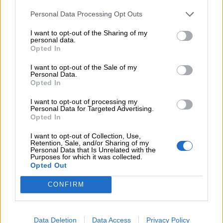
«protection gap»
Personal Data Processing Opt Outs
07.08.2026 - 12:12
I want to opt-out of the Sharing of my
Οι αισθητήρες βλέπουν καλύτερα από τον άνθρωπο. Πάντα;
personal data.
Opted In
07.08.2026 - 11:01
I want to opt-out of the Sale of my
Generali: Αποτελέσματα Α' Εξαμήνου - Εξαιρετική ανάπτυξη
Personal Data.
στα Λειτουργικά και Προσαρμοσμένα Καθαρά Αποτελέσματα
Opted In
με συμβολή από όλες τις επιχειρηματικές δραστηριότητες
I want to opt-out of processing my
Personal Data for Targeted Advertising.
07.08.2026 - 10:28
Opted In
Ομαδικά Ασφαλιστικά προϊόντα Επαγγελματικής
Συνταξιοδότησης: Νέο πεδίο ανάπτυξης για ασφαλιστικές και
I want to opt-out of Collection, Use,
ασφαλιστές
Retention, Sale, and/or Sharing of my
Personal Data that Is Unrelated with the
Purposes for which it was collected.
07.08.2026 - 09:23
Opted Out
CrediaBank: Οικονομικά Αποτελέσματα A’ Εξαμήνου 2026 -
Υψηλοί ρυθμοί ανάπτυξης και νέα ρεκόρ επιδόσεων
CONFIRM
07.08.2026 - 08:45
Στόχος για νέα δάνεια 15 δισ. το 2026, η «ακτινογραφία» της
Data Deletion
Data Access
Privacy Policy