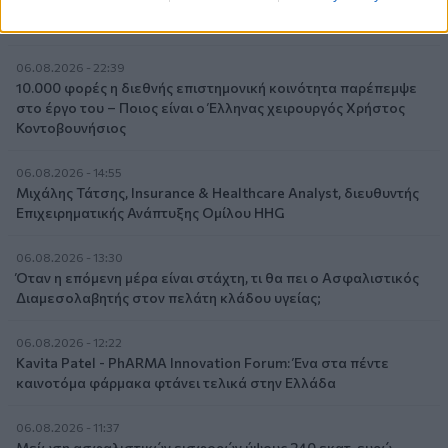
κερδοφορίας των τραπεζών, η δυναμική επιστροφή της
Metlen, μεγαλώνει ταχύτατα η CrediaBank
06.08.2026 - 22:39
10.000 φορές η διεθνής επιστημονική κοινότητα παρέπεμψε
στο έργο του – Ποιος είναι ο Έλληνας χειρουργός Χρήστος
Κοντοβουνήσιος
06.08.2026 - 14:55
Μιχάλης Τάτσης, Insurance & Healthcare Analyst, διευθυντής
Επιχειρηματικής Ανάπτυξης Ομίλου HHG
06.08.2026 - 13:30
Όταν η επόμενη μέρα είναι στάχτη, τι θα πει ο Ασφαλιστικός
Διαμεσολαβητής στον πελάτη κλάδου υγείας;
06.08.2026 - 12:22
Kavita Patel - PhARMA Innovation Forum: Ένα στα πέντε
καινοτόμα φάρμακα φτάνει τελικά στην Ελλάδα
06.08.2026 - 11:37
Μείωση ασφαλιστικών εισφορών ύψους 240 εκατ. ευρώ