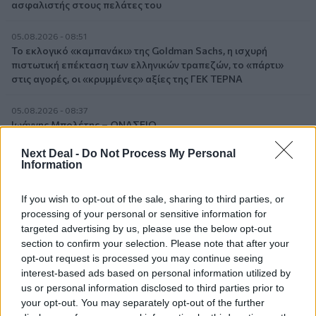
ασφαλιστής στους πελάτες του
05.08.2026 - 08:51
Το εκλογικό «καμπανάκι» της Goldman Sachs, η ισχυρή
πιστωτική επέκταση των ελληνικών τραπεζών, το «πάρτι»
στις αγορές, οι «κρυμμένες» αξίες της ΓΕΚ ΤΕΡΝΑ
05.08.2026 - 08:37
Ιωάννης Μπολέτης – ΩΝΑΣΕΙΟ
Next Deal -
Do Not Process My Personal
04.08.2026 - 15:33
Information
ERGO Hellas: Μέτρα στήριξης για τους πληγέντες
ασφαλισμένους της από τις πυρκαγιές
If you wish to opt-out of the sale, sharing to third parties, or
processing of your personal or sensitive information for
04.08.2026 - 12:40
targeted advertising by us, please use the below opt-out
Τράπεζα Κύπρου: Ενισχυμένες κατά 31% οι ασφαλιστικές
section to confirm your selection. Please note that after your
υπηρεσίες - Κέρδη €252 εκατ. (+7%) και ROTE 18.8% στο
opt-out request is processed you may continue seeing
εξάμηνο
interest-based ads based on personal information utilized by
us or personal information disclosed to third parties prior to
your opt-out. You may separately opt-out of the further
ΠΕΡΙΣΣΟΤΕΡΑ