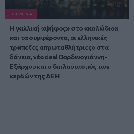
ΟΙΚΟΝΟΜΙΑ
Η γαλλική «ψήφος» στο «καλώδιο»
και τα συμφέροντα, οι ελληνικές
τράπεζες «πρωταθλήτριες» στα
δάνεια, νέο deal Βαρδινογιάννη-
Εξάρχου και ο διπλασιασμός των
κερδών της ΔΕΗ