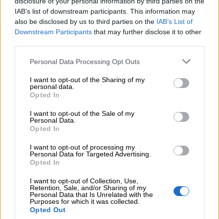
disclosure of your personal information by third parties on the
IAB’s list of downstream participants. This information may
also be disclosed by us to third parties on the
IAB’s List of
Downstream Participants
that may further disclose it to other
third parties.
Personal Data Processing Opt Outs
I want to opt-out of the Sharing of my
personal data.
Opted In
I want to opt-out of the Sale of my
Personal Data.
Opted In
I want to opt-out of processing my
Personal Data for Targeted Advertising.
Opted In
Ψηφοφορία
I want to opt-out of Collection, Use,
Retention, Sale, and/or Sharing of my
Personal Data that Is Unrelated with the
Purposes for which it was collected.
Πιστεύετε ότι τα ασφαλιστικά σωματεία ΠΣΑΣ-
Opted Out
ΕΣΑΠΕ (ΠΣΣΑΣ)-ΣΕΜΑ-ΠΟΑΔ, διεκδικούν με