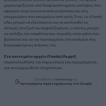
χαρακτηρίζονται από διαφοροποιημένες καλύψεις που
αφορούν στην οικογενειακή κατάσταση και στις
υποχρεώσεις που απορρέουν από αυτή. Έτσι, το «Family
Life» μπορεί να εξελίσσεται και να ακολουθεί τις
αλλαγές στη ζωή του ασφαλιζομένου, ο οποίος μπορεί
να επιλέξει την ασφάλιση που ταιριάζει στην φάση που
βρίσκεται και να την προσαρμόσει στη συνέχεια στις
διαμορφούμενες ανάγκες του.
Στο συννειμένο αρχείο
(FamilyLife.ppt)
παρακολουθήστε την παρουσίαση του προγράματος,
για να ενημερωθείτε πληρέστερα.
Προσθέστε το
nextdeal.gr
ως
προτιμώμενη πηγή ενημέρωσης στο Google