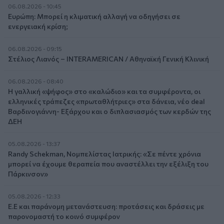
06.08.2026 - 10:45
Ευρώπη: Μπορεί η κλιματική αλλαγή να οδηγήσει σε
ενεργειακή κρίση;
06.08.2026 - 09:15
Στέλιος Λιανός – INTERAMERICAN / Αθηναϊκή Γενική Κλινική
06.08.2026 - 08:40
Η γαλλική «ψήφος» στο «καλώδιο» και τα συμφέροντα, οι
ελληνικές τράπεζες «πρωταθλήτριες» στα δάνεια, νέο deal
Βαρδινογιάννη- Εξάρχου και ο διπλασιασμός των κερδών της
ΔΕΗ
05.08.2026 - 13:37
Randy Schekman, Νομπελίστας Ιατρικής: «Σε πέντε χρόνια
μπορεί να έχουμε θεραπεία που αναστέλλει την εξέλιξη του
Πάρκινσον»
05.08.2026 - 12:33
Ε.Ε και παράνομη μετανάστευση: προτάσεις και δράσεις με
παρονομαστή το κοινό συμφέρον