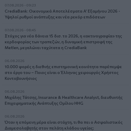
07.08.2026 - 09:23
CrediaBank: Οικονομικά Αποτελέσματα A’ Εξαμήνου 2026 -
Υψηλοί ρυθμοί ανάπτυξης και νέα ρεκόρ επιδόσεων
07.08.2026 - 08:45
Στόχος για νέα δάνεια 15 δισ. το 2026, η «ακτινογραφία» της
κερδοφορίας των τραπεζών, η δυναμική επιστροφή της
Metlen, μεγαλώνει ταχύτατα η CrediaBank
06.08.2026
10.000 φορές η διεθνής επιστημονική κοινότητα παρέπεμψε
στο έργο του – Ποιος είναι ο Έλληνας χειρουργός Χρήστος
Κοντοβουνήσιος
06.08.2026
Μιχάλης Τάτσης, Insurance & Healthcare Analyst, διευθυντής
Επιχειρηματικής Ανάπτυξης Ομίλου HHG
06.08.2026
Όταν η επόμενη μέρα είναι στάχτη, τι θα πει ο Ασφαλιστικός
Διαμεσολαβητής στον πελάτη κλάδου υγείας;