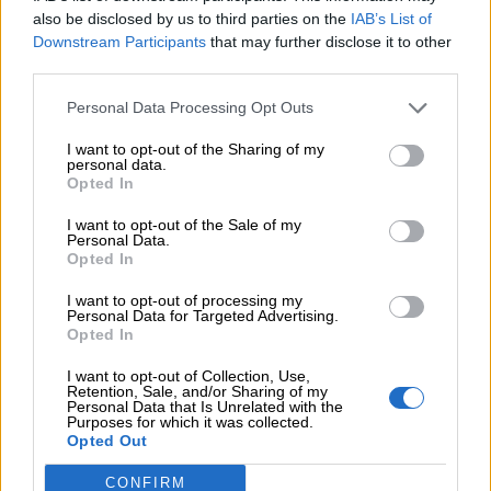
also be disclosed by us to third parties on the
IAB’s List of
Downstream Participants
that may further disclose it to other
third parties.
Personal Data Processing Opt Outs
I want to opt-out of the Sharing of my
personal data.
Opted In
I want to opt-out of the Sale of my
Personal Data.
Opted In
I want to opt-out of processing my
Personal Data for Targeted Advertising.
Opted In
Ψηφοφορία
I want to opt-out of Collection, Use,
Retention, Sale, and/or Sharing of my
Personal Data that Is Unrelated with the
Πιστεύετε ότι τα ασφαλιστικά σωματεία ΠΣΑΣ-
Purposes for which it was collected.
ΕΣΑΠΕ (ΠΣΣΑΣ)-ΣΕΜΑ-ΠΟΑΔ, διεκδικούν με
Opted Out
αποτελεσματικότητα καλές συμβάσεις με τις
CONFIRM
ασφαλιστικές εταιρείες για τους