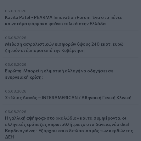
06.08.2026
Kavita Patel - PhARMA Innovation Forum: Ένα στα πέντε
καινοτόμα φάρμακα φτάνει τελικά στην Ελλάδα
06.08.2026
Μείωση ασφαλιστικών εισφορών ύψους 240 εκατ. ευρώ
ζητούν οι έμποροι από την Κυβέρνηση
06.08.2026
Ευρώπη: Μπορεί η κλιματική αλλαγή να οδηγήσει σε
ενεργειακή κρίση;
06.08.2026
Στέλιος Λιανός – INTERAMERICAN / Αθηναϊκή Γενική Κλινική
06.08.2026
Η γαλλική «ψήφος» στο «καλώδιο» και τα συμφέροντα, οι
ελληνικές τράπεζες «πρωταθλήτριες» στα δάνεια, νέο deal
Βαρδινογιάννη- Εξάρχου και ο διπλασιασμός των κερδών της
ΔΕΗ