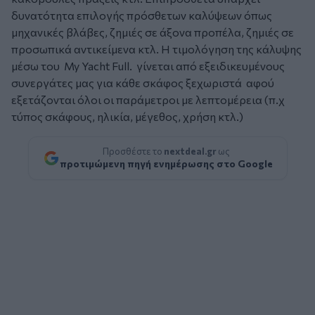
δυνατότητα επιλογής πρόσθετων καλύψεων όπως
μηχανικές βλάβες, ζημιές σε άξονα προπέλα, ζημιές σε
προσωπικά αντικείμενα κτλ. Η τιμολόγηση της κάλυψης
μέσω του My Yacht Full. γίνεται από εξειδικευμένους
συνεργάτες μας για κάθε σκάφος ξεχωριστά αφού
εξετάζονται όλοι οι παράμετροι με λεπτομέρεια (π.χ
τύπος σκάφους, ηλικία, μέγεθος, χρήση κτλ.)
Προσθέστε το
nextdeal.gr
ως
προτιμώμενη πηγή ενημέρωσης στο Google