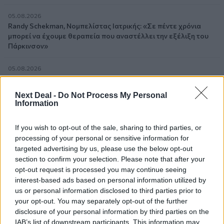
05.08.2026
Randy Schekman, Νομπελίστας Ιατρικής: «Σε πέντε χρόνια
μπορεί να έχουμε θεραπεία που αναστέλλει την εξέλιξη του
Πάρκινσον»
05.08.2026
Ε.Ε και παράνομη μετανάστευση: προτάσεις και δράσεις με
παρονομαστή το κοινό συμφέρον
Next Deal -
Do Not Process My Personal
Information
05.08.2026
Αντώνης Βουκλαρής - «ΕΡΡΙΚΟΣ ΝΤΥΝΑΝ»
If you wish to opt-out of the sale, sharing to third parties, or
processing of your personal or sensitive information for
05.08.2026
targeted advertising by us, please use the below opt-out
Η νέα εποχή στην εκπαίδευση των ασφαλιστικών
section to confirm your selection. Please note that after your
διαμεσολαβητών
opt-out request is processed you may continue seeing
interest-based ads based on personal information utilized by
us or personal information disclosed to third parties prior to
ΠΕΡΙΣΣΟΤΕΡΑ
your opt-out. You may separately opt-out of the further
disclosure of your personal information by third parties on the
IAB’s list of downstream participants. This information may