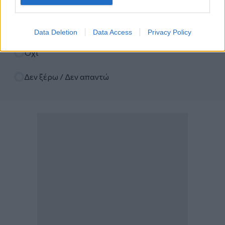
διαμεσολαβούντες;
Επιλογές
Ναι
Data Deletion
Data Access
Privacy Policy
Όχι
Δεν ξέρω / Δεν απαντώ