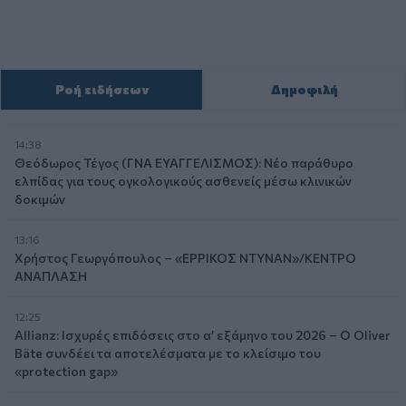
Ροή ειδήσεων
Δημοφιλή
14:38
Θεόδωρος Τέγος (ΓΝΑ ΕΥΑΓΓΕΛΙΣΜΟΣ): Νέο παράθυρο
ελπίδας για τους ογκολογικούς ασθενείς μέσω κλινικών
δοκιμών
13:16
Χρήστος Γεωργόπουλος – «ΕΡΡΙΚΟΣ ΝΤΥΝΑΝ»/ΚΕΝΤΡΟ
ΑΝΑΠΛΑΣΗ
12:25
Allianz: Ισχυρές επιδόσεις στο α’ εξάμηνο του 2026 – Ο Oliver
Bäte συνδέει τα αποτελέσματα με το κλείσιμο του
«protection gap»