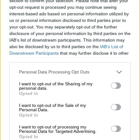
section to confirm your selection. Please note that after your
opt-out request is processed you may continue seeing
05.08.2026 - 12:11
interest-based ads based on personal information utilized by
Αντώνης Βουκλαρής - «ΕΡΡΙΚΟΣ ΝΤΥΝΑΝ»
us or personal information disclosed to third parties prior to
your opt-out. You may separately opt-out of the further
05.08.2026 - 11:30
disclosure of your personal information by third parties on the
Η νέα εποχή στην εκπαίδευση των ασφαλιστικών
IAB’s list of downstream participants. This information may
διαμεσολαβητών
also be disclosed by us to third parties on the
IAB’s List of
Downstream Participants
that may further disclose it to other
third parties.
ΠΕΡΙΣΣΟΤΕΡΑ
Personal Data Processing Opt Outs
I want to opt-out of the Sharing of my
personal data.
Opted In
I want to opt-out of the Sale of my
Personal Data.
Opted In
I want to opt-out of processing my
Personal Data for Targeted Advertising.
Opted In