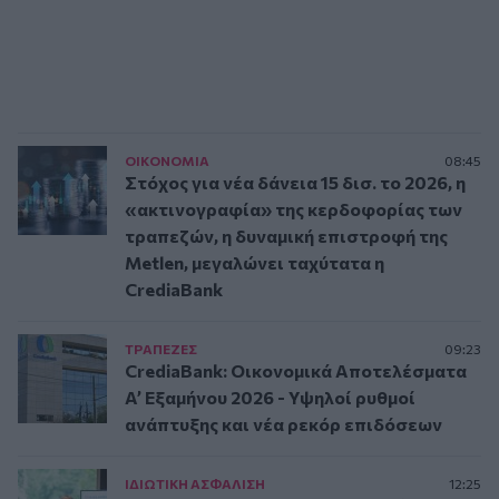
ΟΙΚΟΝΟΜΙΑ
08:45
Στόχος για νέα δάνεια 15 δισ. το 2026, η
«ακτινογραφία» της κερδοφορίας των
τραπεζών, η δυναμική επιστροφή της
Metlen, μεγαλώνει ταχύτατα η
CrediaBank
ΤΡAΠΕΖΕΣ
09:23
CrediaBank: Οικονομικά Αποτελέσματα
A’ Εξαμήνου 2026 - Υψηλοί ρυθμοί
ανάπτυξης και νέα ρεκόρ επιδόσεων
ΙΔΙΩΤΙΚΗ ΑΣΦAΛΙΣΗ
12:25