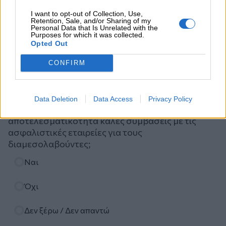
I want to opt-out of Collection, Use,
Retention, Sale, and/or Sharing of my
Personal Data that Is Unrelated with the
Purposes for which it was collected.
Opted Out
CONFIRM
Ψηφοφορία
Πιστεύετε ότι τα ασφαλιστικά σωματεία ΠΣΑΣ-
Data Deletion
Data Access
Privacy Policy
ΕΣΑΠΕ (ΠΣΣΑΣ)-ΣΕΜΑ-ΠΟΑΔ, διεκδικούν με
αποτελεσματικότητα καλές συμβάσεις με τις
ασφαλιστικές εταιρείες για τους
διαμεσολαβούντες;
Επιλογές
Ναι
Όχι
Δεν ξέρω / Δεν απαντώ