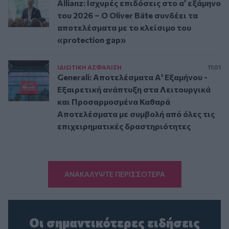
Allianz: Ισχυρές επιδόσεις στο α’ εξάμηνο
του 2026 – Ο Oliver Bäte συνδέει τα
αποτελέσματα με το κλείσιμο του
«protection gap»
ΙΔΙΩΤΙΚΗ ΑΣΦAΛΙΣΗ
11:01
Generali: Αποτελέσματα Α' Εξαμήνου -
Εξαιρετική ανάπτυξη στα Λειτουργικά
και Προσαρμοσμένα Καθαρά
Αποτελέσματα με συμβολή από όλες τις
επιχειρηματικές δραστηριότητες
ΑΝΑΚΑΛΥΨΤΕ ΠΕΡΙΣΣΟΤΕΡΑ
Οι σημαντικότερες ειδήσεις