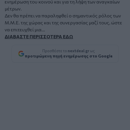
ενημέρωση του κοινού και για τη λήψη των αναγκαίων
μέτρων.
Δεν θα πρέπει να παραληφθεί ο σημαντικός ρόλος των
Μ.Μ.Ε. της χώρας και της συνεργασίας μαζί τους, ώστε
να επιτευχθεί μια...
ΔΙΑΒΑΣΤΕ ΠΕΡΙΣΣΟΤΕΡΑ ΕΔΩ
Προσθέστε το
nextdeal.gr
ως
προτιμώμενη πηγή ενημέρωσης στο Google