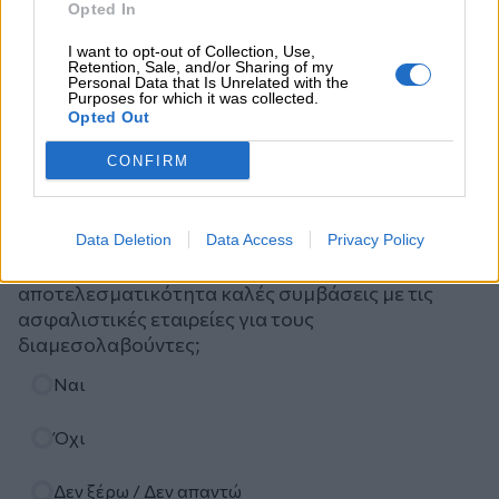
Opted In
I want to opt-out of Collection, Use,
Retention, Sale, and/or Sharing of my
Personal Data that Is Unrelated with the
Purposes for which it was collected.
Opted Out
CONFIRM
Ψηφοφορία
Πιστεύετε ότι τα ασφαλιστικά σωματεία ΠΣΑΣ-
Data Deletion
Data Access
Privacy Policy
ΕΣΑΠΕ (ΠΣΣΑΣ)-ΣΕΜΑ-ΠΟΑΔ, διεκδικούν με
αποτελεσματικότητα καλές συμβάσεις με τις
ασφαλιστικές εταιρείες για τους
διαμεσολαβούντες;
Επιλογές
Ναι
Όχι
Δεν ξέρω / Δεν απαντώ