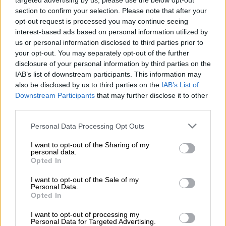
targeted advertising by us, please use the below opt-out
εξάμηνο
section to confirm your selection. Please note that after your
opt-out request is processed you may continue seeing
04.08.2026 - 11:49
interest-based ads based on personal information utilized by
Σπύρος Γεωργαράς - «ΥΓΕΙΑ» / Ερευνητικό και Θεραπευτικό
us or personal information disclosed to third parties prior to
Ινστιτούτο ΟΦΘΑΛΜΟΣ
your opt-out. You may separately opt-out of the further
disclosure of your personal information by third parties on the
IAB’s list of downstream participants. This information may
04.08.2026 - 11:46
10 βασικές συμβουλές για προστασία μετά από πυρκαγιά
also be disclosed by us to third parties on the
IAB’s List of
Downstream Participants
that may further disclose it to other
third parties.
ΠΕΡΙΣΣΟΤΕΡΑ
Personal Data Processing Opt Outs
I want to opt-out of the Sharing of my
personal data.
Opted In
I want to opt-out of the Sale of my
Personal Data.
Opted In
I want to opt-out of processing my
Personal Data for Targeted Advertising.