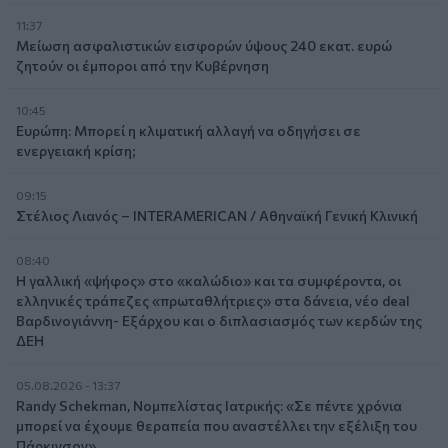
11:37
Μείωση ασφαλιστικών εισφορών ύψους 240 εκατ. ευρώ
ζητούν οι έμποροι από την Κυβέρνηση
10:45
Ευρώπη: Μπορεί η κλιματική αλλαγή να οδηγήσει σε
ενεργειακή κρίση;
09:15
Στέλιος Λιανός – INTERAMERICAN / Αθηναϊκή Γενική Κλινική
08:40
Η γαλλική «ψήφος» στο «καλώδιο» και τα συμφέροντα, οι
ελληνικές τράπεζες «πρωταθλήτριες» στα δάνεια, νέο deal
Βαρδινογιάννη- Εξάρχου και ο διπλασιασμός των κερδών της
ΔΕΗ
05.08.2026 - 13:37
Randy Schekman, Νομπελίστας Ιατρικής: «Σε πέντε χρόνια
μπορεί να έχουμε θεραπεία που αναστέλλει την εξέλιξη του
Πάρκινσον»