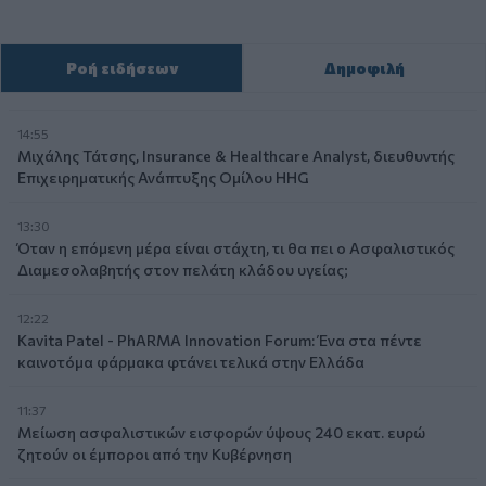
Ροή ειδήσεων
Δημοφιλή
14:55
Μιχάλης Τάτσης, Insurance & Healthcare Analyst, διευθυντής
Επιχειρηματικής Ανάπτυξης Ομίλου HHG
13:30
Όταν η επόμενη μέρα είναι στάχτη, τι θα πει ο Ασφαλιστικός
Διαμεσολαβητής στον πελάτη κλάδου υγείας;
12:22
Kavita Patel - PhARMA Innovation Forum: Ένα στα πέντε
καινοτόμα φάρμακα φτάνει τελικά στην Ελλάδα
11:37
Μείωση ασφαλιστικών εισφορών ύψους 240 εκατ. ευρώ
ζητούν οι έμποροι από την Κυβέρνηση