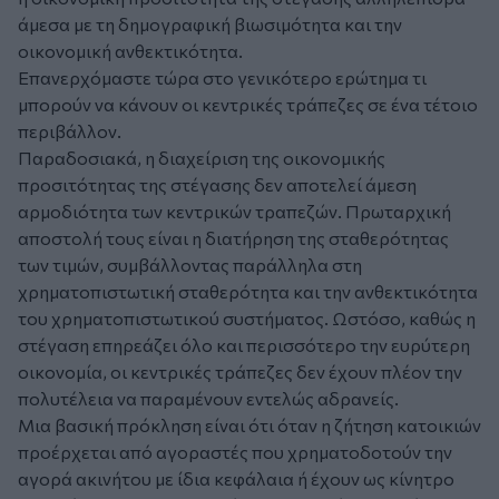
άμεσα με τη δημογραφική βιωσιμότητα και την
οικονομική ανθεκτικότητα.
Επανερχόμαστε τώρα στο γενικότερο ερώτημα τι
μπορούν να κάνουν οι κεντρικές τράπεζες σε ένα τέτοιο
περιβάλλον.
Παραδοσιακά, η διαχείριση της οικονομικής
προσιτότητας της στέγασης δεν αποτελεί άμεση
αρμοδιότητα των κεντρικών τραπεζών. Πρωταρχική
αποστολή τους είναι η διατήρηση της σταθερότητας
των τιμών, συμβάλλοντας παράλληλα στη
χρηματοπιστωτική σταθερότητα και την ανθεκτικότητα
του χρηματοπιστωτικού συστήματος. Ωστόσο, καθώς η
στέγαση επηρεάζει όλο και περισσότερο την ευρύτερη
οικονομία, οι κεντρικές τράπεζες δεν έχουν πλέον την
πολυτέλεια να παραμένουν εντελώς αδρανείς.
Μια βασική πρόκληση είναι ότι όταν η ζήτηση κατοικιών
προέρχεται από αγοραστές που χρηματοδοτούν την
αγορά ακινήτου με ίδια κεφάλαια ή έχουν ως κίνητρο