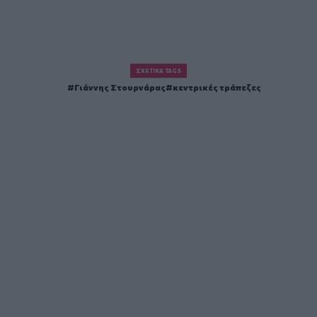
ΣΧΕΤΙΚΆ TAGS
Γιάννης Στουρνάρας
κεντρικές τράπεζες