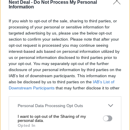
κατοικίας διαχρονικά.
Next Deal -
Do Not Process My Personal
Information
Πέραν της μακροπροληπτικής πολιτικής, η προώθηση
της Ένωσης Αποταμιεύσεων και Επενδύσεων είναι
If you wish to opt-out of the sale, sharing to third parties, or
υψίστης σημασίας. Μέσω της εμβάθυνσης των
processing of your personal or sensitive information for
ευρωπαϊκών κεφαλαιαγορών και της διεύρυνσης των
targeted advertising by us, please use the below opt-out
εναλλακτικών επενδυτικών ευκαιριών, θα μπορούσε να
section to confirm your selection. Please note that after your
περιοριστεί σταδιακά η διαρθρωτική προτίμηση για την
opt-out request is processed you may continue seeing
ακίνητη περιουσία ως μέσο αποθεματοποίησης
interest-based ads based on personal information utilized by
πλούτου, αμβλύνοντας έτσι τις επίμονες πιέσεις στις
us or personal information disclosed to third parties prior to
your opt-out. You may separately opt-out of the further
αγορές κατοικίας από την πλευρά της ζήτησης.
disclosure of your personal information by third parties on the
Τέλος, η αυξημένη διαφάνεια και οι ισχυρότερες
IAB’s list of downstream participants. This information may
δικλίδες ασφαλείας έναντι της χρήσης αδήλωτων
also be disclosed by us to third parties on the
IAB’s List of
κεφαλαίων στις αγοραπωλησίες ακινήτων μπορούν να
Downstream Participants
that may further disclose it to other
συμβάλουν στην υγιέστερη λειτουργία της αγοράς και
third parties.
στον περιορισμό των πιέσεων από την πλευρά της
Personal Data Processing Opt Outs
ζήτησης που δεν δικαιολογούνται από τα θεμελιώδη
μεγέθη.
I want to opt-out of the Sharing of my
Συγχρόνως, πρέπει να υπογραμμιστεί ότι οι κεντρικές
personal data.
Opted In
τράπεζες δεν δύνανται να λύσουν το πρόβλημα αυτό