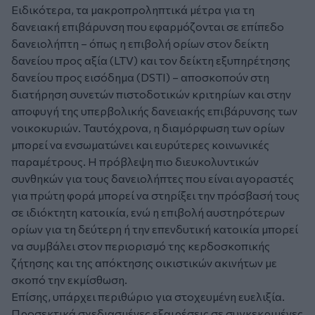
Ειδικότερα, τα μακροπροληπτικά μέτρα για τη
δανειακή επιβάρυνση που εφαρμόζονται σε επίπεδο
δανειολήπτη – όπως η επιβολή ορίων στον δείκτη
δανείου προς αξία (LTV) και τον δείκτη εξυπηρέτησης
δανείου προς εισόδημα (DSTI) – αποσκοπούν στη
διατήρηση συνετών πιστοδοτικών κριτηρίων και στην
αποφυγή της υπερβολικής δανειακής επιβάρυνσης των
νοικοκυριών. Ταυτόχρονα, η διαμόρφωση των ορίων
μπορεί να ενσωματώνει και ευρύτερες κοινωνικές
παραμέτρους. Η πρόβλεψη πιο διευκολυντικών
συνθηκών για τους δανειολήπτες που είναι αγοραστές
για πρώτη φορά μπορεί να στηρίξει την πρόσβασή τους
σε ιδιόκτητη κατοικία, ενώ η επιβολή αυστηρότερων
ορίων για τη δεύτερη ή την επενδυτική κατοικία μπορεί
να συμβάλει στον περιορισμό της κερδοσκοπικής
ζήτησης και της απόκτησης οικιστικών ακινήτων με
σκοπό την εκμίσθωση.
Επίσης, υπάρχει περιθώριο για στοχευμένη ευελιξία.
Προσεκτικά σχεδιασμένες εξαιρέσεις σε συγκεκριμένες