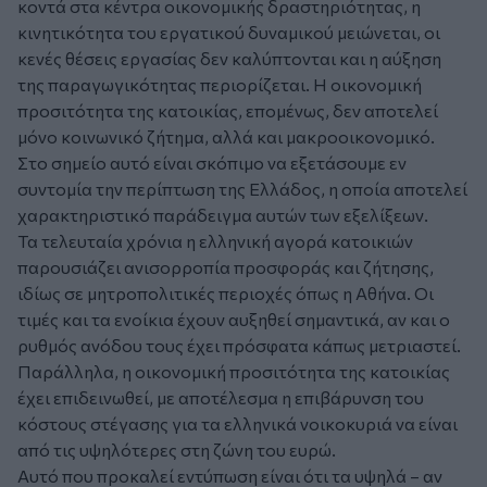
κοντά στα κέντρα οικονομικής δραστηριότητας, η
κινητικότητα του εργατικού δυναμικού μειώνεται, οι
κενές θέσεις εργασίας δεν καλύπτονται και η αύξηση
της παραγωγικότητας περιορίζεται. Η οικονομική
προσιτότητα της κατοικίας, επομένως, δεν αποτελεί
μόνο κοινωνικό ζήτημα, αλλά και μακροοικονομικό.
Στο σημείο αυτό είναι σκόπιμο να εξετάσουμε εν
συντομία την περίπτωση της Ελλάδος, η οποία αποτελεί
χαρακτηριστικό παράδειγμα αυτών των εξελίξεων.
Τα τελευταία χρόνια η ελληνική αγορά κατοικιών
παρουσιάζει ανισορροπία προσφοράς και ζήτησης,
ιδίως σε μητροπολιτικές περιοχές όπως η Αθήνα. Οι
τιμές και τα ενοίκια έχουν αυξηθεί σημαντικά, αν και ο
ρυθμός ανόδου τους έχει πρόσφατα κάπως μετριαστεί.
Παράλληλα, η οικονομική προσιτότητα της κατοικίας
έχει επιδεινωθεί, με αποτέλεσμα η επιβάρυνση του
κόστους στέγασης για τα ελληνικά νοικοκυριά να είναι
από τις υψηλότερες στη ζώνη του ευρώ.
Αυτό που προκαλεί εντύπωση είναι ότι τα υψηλά – αν