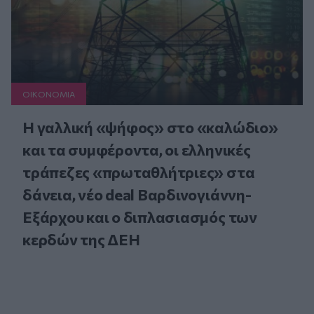
ΟΙΚΟΝΟΜΙΑ
Η γαλλική «ψήφος» στο «καλώδιο»
και τα συμφέροντα, οι ελληνικές
τράπεζες «πρωταθλήτριες» στα
δάνεια, νέο deal Βαρδινογιάννη-
Εξάρχου και ο διπλασιασμός των
κερδών της ΔΕΗ