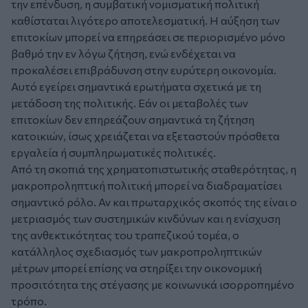
την επένδυση, η συμβατική νομισματική πολιτική
καθίσταται λιγότερο αποτελεσματική. Η αύξηση των
επιτοκίων μπορεί να επηρεάσει σε περιορισμένο μόνο
βαθμό την εν λόγω ζήτηση, ενώ ενδέχεται να
προκαλέσει επιβράδυνση στην ευρύτερη οικονομία.
Αυτό εγείρει σημαντικά ερωτήματα σχετικά με τη
μετάδοση της πολιτικής. Εάν οι μεταβολές των
επιτοκίων δεν επηρεάζουν σημαντικά τη ζήτηση
κατοικιών, ίσως χρειάζεται να εξεταστούν πρόσθετα
εργαλεία ή συμπληρωματικές πολιτικές.
Από τη σκοπιά της χρηματοπιστωτικής σταθερότητας, η
μακροπροληπτική πολιτική μπορεί να διαδραματίσει
σημαντικό ρόλο. Αν και πρωταρχικός σκοπός της είναι ο
μετριασμός των συστημικών κινδύνων και η ενίσχυση
της ανθεκτικότητας του τραπεζικού τομέα, ο
κατάλληλος σχεδιασμός των μακροπροληπτικών
μέτρων μπορεί επίσης να στηρίξει την οικονομική
προσιτότητα της στέγασης με κοινωνικά ισορροπημένο
τρόπο.