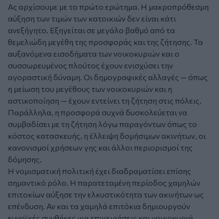
Ας αρχίσουμε με το πρώτο ερώτημα. Η μακροπρόθεσμη
αύξηση των τιμών των κατοικιών δεν είναι κάτι
ανεξήγητο. Εξηγείται σε μεγάλο βαθμό από τα
θεμελιώδη μεγέθη της προσφοράς και της ζήτησης. Τα
αυξανόμενα εισοδήματα των νοικοκυριών και ο
συσσωρευμένος πλούτος έχουν ενισχύσει την
αγοραστική δύναμη. Οι δημογραφικές αλλαγές — όπως
η μείωση του μεγέθους των νοικοκυριών και η
αστικοποίηση — έχουν εντείνει τη ζήτηση στις πόλεις.
Παράλληλα, η προσφορά συχνά δυσκολεύεται να
συμβαδίσει με τη ζήτηση λόγω παραγόντων όπως το
κόστος κατασκευής, η έλλειψη δομήσιμων ακινήτων, οι
κανονισμοί χρήσεων γης και άλλοι περιορισμοί της
δόμησης.
Η νομισματική πολιτική έχει διαδραματίσει επίσης
σημαντικό ρόλο. Η παρατεταμένη περίοδος χαμηλών
επιτοκίων αύξησε την ελκυστικότητα των ακινήτων ως
επένδυση. Αν και τα χαμηλά επιτόκια δημιουργούν
ευνοϊκές συνθήκες για επιχειρήσεις και νοικοκυριά,