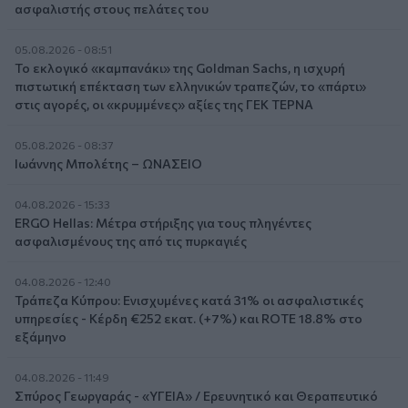
ασφαλιστής στους πελάτες του
05.08.2026 - 08:51
Το εκλογικό «καμπανάκι» της Goldman Sachs, η ισχυρή
πιστωτική επέκταση των ελληνικών τραπεζών, το «πάρτι»
στις αγορές, οι «κρυμμένες» αξίες της ΓΕΚ ΤΕΡΝΑ
05.08.2026 - 08:37
Ιωάννης Μπολέτης – ΩΝΑΣΕΙΟ
04.08.2026 - 15:33
ERGO Hellas: Μέτρα στήριξης για τους πληγέντες
ασφαλισμένους της από τις πυρκαγιές
04.08.2026 - 12:40
Τράπεζα Κύπρου: Ενισχυμένες κατά 31% οι ασφαλιστικές
υπηρεσίες - Κέρδη €252 εκατ. (+7%) και ROTE 18.8% στο
εξάμηνο
04.08.2026 - 11:49
Σπύρος Γεωργαράς - «ΥΓΕΙΑ» / Ερευνητικό και Θεραπευτικό