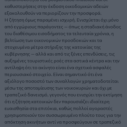
καθυστερήσεις στην έκδοση οικοδομικών αδειών
εξακολουθούν να περιορίζουν την προσφορά.
Η ζήτηση όμως παραμένει ισχυρή. Ενισχύεται όχι μόνο
από εγχώριους παράγοντες — όπως η σταδιακή άνοδος
του διαθέσιμου εισοδήματος τα τελευταία χρόνια, η
βελτίωση των οικονομικών προσδοκιών και τα
στοχευμένα μέτρα στήριξης της κατοικίας της
κυβέρνησης — αλλά και από τις ξένες επενδύσεις, τις
αυξημένες τουριστικές ροές στα αστικά κέντρα και την
αντίληψη ότι το ακίνητο είναι ένα σχετικά ασφαλές
περιουσιακό στοιχείο. Είναι σημαντικό ότι ένα
αξιόλογο ποσοστό των συναλλαγών χρηματοδοτείται
μέσω της αποταμίευσης των νοικοκυριών και όχι με
τραπεζικό δανεισμό, γεγονός που ενισχύει την εκτίμηση
ότι η ζήτηση κατοικιών δεν παρουσιάζει ιδιαίτερη
ευαισθησία στα επιτόκια, καθώς πολλοί αγοραστές
χρησιμοποιούν τον συσσωρευμένο πλούτο τους για την
απόκτηση ακινήτων αντί να προσφεύγουν σε τραπεζικό