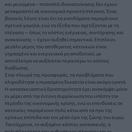
και μειούμενα – ποσοστά ιδιοκατοίκησης δεν έχουν
μεταφραστεί σε οικονομικά προσιτή στέγαση. Ένας
βασικός λόγος είναι ότι τα εισοδήματα παραμένουν
σχετικά χαμηλά, ενώ τα έξοδα που σχετίζονται με τη
στέγαση — όπως το κόστος ενέργειας, συντήρησης και
ανακαίνισης — έχουν αυξηθεί σημαντικά. Επιπλέον,
μεγάλο μέρος του αποθέματος κατοικιών είναι
γηρασμένο και ενεργειακά μη αποδοτικό, με
αποτέλεσμα να αυξάνεται περαιτέρω το κόστος
διαβίωσης.
Στην πλευρά της προσφοράς, τα προβλήματα που
κληροδότησε η περασμένη δεκαετία είναι ακόμη ορατά.
Η κατασκευαστική δραστηριότητα έχει ανακάμψει μόνο
εν μέρει από την έντονη συρρίκνωση που υπέστη την
περίοδο της οικονομικής κρίσης, ενώ οι επενδύσεις σε
κατοικίες παραμένουν πολύ κάτω από τα προ της
κρίσεως επίπεδα και τον μέσο όρο της ζώνης του ευρώ.
Ταυτόχρονα, το αυξημένο κόστος κατασκευής, η
πολυπλοκότητα του ρυθμιστικού πλαισίου και οι