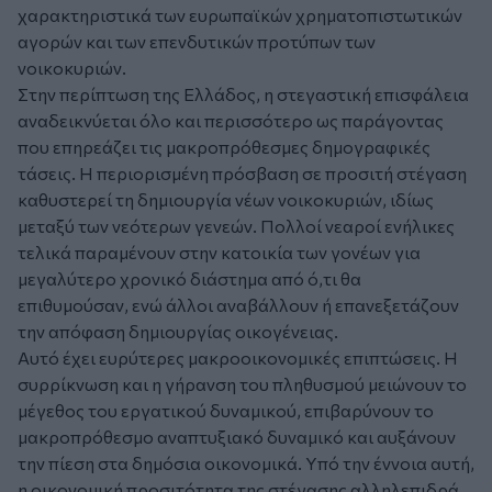
χαρακτηριστικά των ευρωπαϊκών χρηματοπιστωτικών
αγορών και των επενδυτικών προτύπων των
νοικοκυριών.
Στην περίπτωση της Ελλάδος, η στεγαστική επισφάλεια
αναδεικνύεται όλο και περισσότερο ως παράγοντας
που επηρεάζει τις μακροπρόθεσμες δημογραφικές
τάσεις. Η περιορισμένη πρόσβαση σε προσιτή στέγαση
καθυστερεί τη δημιουργία νέων νοικοκυριών, ιδίως
μεταξύ των νεότερων γενεών. Πολλοί νεαροί ενήλικες
τελικά παραμένουν στην κατοικία των γονέων για
μεγαλύτερο χρονικό διάστημα από ό,τι θα
επιθυμούσαν, ενώ άλλοι αναβάλλουν ή επανεξετάζουν
την απόφαση δημιουργίας οικογένειας.
Αυτό έχει ευρύτερες μακροοικονομικές επιπτώσεις. Η
συρρίκνωση και η γήρανση του πληθυσμού μειώνουν το
μέγεθος του εργατικού δυναμικού, επιβαρύνουν το
μακροπρόθεσμο αναπτυξιακό δυναμικό και αυξάνουν
την πίεση στα δημόσια οικονομικά. Υπό την έννοια αυτή,
η οικονομική προσιτότητα της στέγασης αλληλεπιδρά