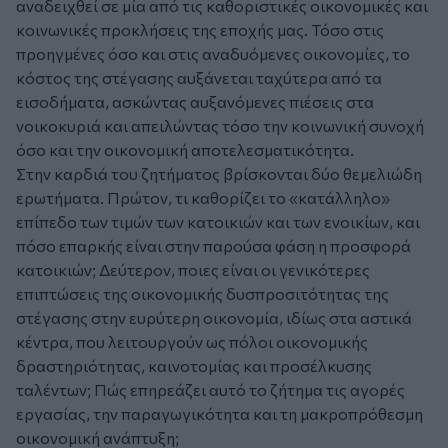
αναδειχθεί σε μία από τις καθοριστικές οικονομικές και
κοινωνικές προκλήσεις της εποχής μας. Τόσο στις
προηγμένες όσο και στις αναδυόμενες οικονομίες, το
κόστος της στέγασης αυξάνεται ταχύτερα από τα
εισοδήματα, ασκώντας αυξανόμενες πιέσεις στα
νοικοκυριά και απειλώντας τόσο την κοινωνική συνοχή
όσο και την οικονομική αποτελεσματικότητα.
Στην καρδιά του ζητήματος βρίσκονται δύο θεμελιώδη
ερωτήματα. Πρώτον, τι καθορίζει το «κατάλληλο»
επίπεδο των τιμών των κατοικιών και των ενοικίων, και
πόσο επαρκής είναι στην παρούσα φάση η προσφορά
κατοικιών; Δεύτερον, ποιες είναι οι γενικότερες
επιπτώσεις της οικονομικής δυσπροσιτότητας της
στέγασης στην ευρύτερη οικονομία, ιδίως στα αστικά
κέντρα, που λειτουργούν ως πόλοι οικονομικής
δραστηριότητας, καινοτομίας και προσέλκυσης
ταλέντων; Πώς επηρεάζει αυτό το ζήτημα τις αγορές
εργασίας, την παραγωγικότητα και τη μακροπρόθεσμη
οικονομική ανάπτυξη;