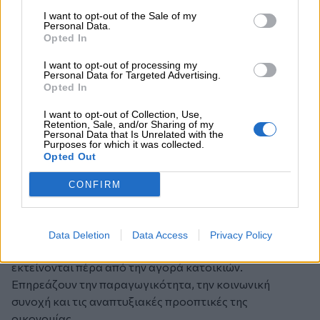
από μόνες τους. Η οικονομική προσιτότητα της
I want to opt-out of the Sale of my
Personal Data.
στέγασης ουσιαστικά διαμορφώνεται από τις συνθήκες
Opted In
στην πλευρά της προσφοράς, από τη δημοσιονομική
πολιτική και από διαρθρωτικούς παράγοντες. Η αύξηση
I want to opt-out of processing my
Personal Data for Targeted Advertising.
της προσφοράς κατοικιών, η βελτίωση της
Opted In
αποτελεσματικότητας των πολεοδομικών και
χωροταξικών διαδικασιών και η καλύτερη αξιοποίηση
I want to opt-out of Collection, Use,
Retention, Sale, and/or Sharing of my
του υφιστάμενου οικιστικού αποθέματος αποτελούν
Personal Data that Is Unrelated with the
Purposes for which it was collected.
αναπόσπαστα στοιχεία της λύσης του προβλήματος.
Opted Out
Εξάλλου, το στεγαστικό ζήτημα δεν έχει να κάνει
αποκλειστικά και μόνον με τιμές, αγορές ή εργαλεία
CONFIRM
πολιτικής, αλλά κυρίως με το κατά πόσον οι οικονομίες
μας παρέχουν στην επόμενη γενιά μια αξιόπιστη
προοπτική για το μέλλον. Αν η πρόσβαση σε προσιτή
Data Deletion
Data Access
Privacy Policy
στέγη γίνεται όλο και πιο αβέβαιη, οι συνέπειες
εκτείνονται πέρα από την αγορά κατοικιών.
Επηρεάζουν την παραγωγικότητα, την κοινωνική
συνοχή και τις αναπτυξιακές προοπτικές της
οικονομίας.