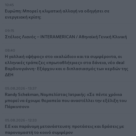
10:45
Ευρώπη: Μπορεί η κλιματική αλλαγή να οδηγήσει σε
ενεργειακή κρίση;
09:15
Στέλιος Λιανός – INTERAMERICAN / Αθηναϊκή Γενική Κλινική
08:40
Η γαλλική «ψήφος» στο «καλώδιο» και τα συμφέροντα, οι
ελληνικές τράπεζες «πρωταθλήτριες» στα δάνεια, νέο deal
Βαρδινογιάννη- Εξάρχου και ο διπλασιασμός των κερδών της
ΔΕΗ
05.08.2026 - 13:37
Randy Schekman, Νομπελίστας Ιατρικής: «Σε πέντε χρόνια
μπορεί να έχουμε θεραπεία που αναστέλλει την εξέλιξη του
Πάρκινσον»
05.08.2026 - 12:33
Ε.Ε και παράνομη μετανάστευση: προτάσεις και δράσεις με
παρονομαστή το κοινό συμφέρον