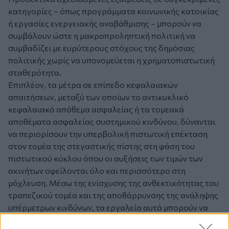
κατηγορίες – όπως προγράμματα κοινωνικής κατοικίας
ή εργασίες ενεργειακής αναβάθμισης – μπορούν να
συμβάλουν ώστε η μακροπροληπτική πολιτική να
συμβαδίζει με ευρύτερους στόχους της δημόσιας
πολιτικής χωρίς να υπονομεύεται η χρηματοπιστωτική
σταθερότητα.
Επιπλέον, τα μέτρα σε επίπεδο κεφαλαιακών
απαιτήσεων, μεταξύ των οποίων το αντικυκλικό
κεφαλαιακό απόθεμα ασφαλείας ή τα τομεακά
αποθέματα ασφαλείας συστημικού κινδύνου, δύνανται
να περιορίσουν την υπερβολική πιστωτική επέκταση
στον τομέα της στεγαστικής πίστης στη φάση του
πιστωτικού κύκλου όπου οι αυξήσεις των τιμών των
ακινήτων οφείλονται όλο και περισσότερο στη
μόχλευση. Μέσω της ενίσχυσης της ανθεκτικότητας του
τραπεζικού τομέα και της αποθάρρυνσης της ανάληψης
υπέρμετρων κινδύνων, τα εργαλεία αυτά μπορούν να
συμβάλουν σε μια πιο βιώσιμη πορεία της αγοράς