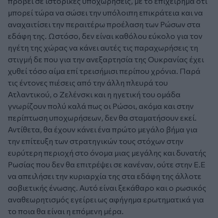
προβεί σε ιστορικές υποχωρήσεις, με το επιχείρημα ότι
μπορεί τώρα να σώσει την υπόλοιπη επικράτεια και να
αναχαιτίσει την περαιτέρω προέλαση των Ρώσων στα
εδάφη της. Ωστόσο, δεν είναι καθόλου εύκολο για τον
ηγέτη της χώρας να κάνει αυτές τις παραχωρήσεις τη
στιγμή δε που για την ανεξαρτησία της Ουκρανίας έχει
χυθεί τόσο αίμα επί τρεισήμισι περίπου χρόνια. Παρά
τις έντονες πιέσεις από την άλλη πλευρά του
Ατλαντικού, ο Ζελένσκι και η ηγετική του ομάδα
γνωρίζουν πολύ καλά πως οι Ρώσοι, ακόμα και στην
περίπτωση υποχωρήσεων, δεν θα σταματήσουν εκεί.
Αντίθετα, θα έχουν κάνει ένα πρώτο μεγάλο βήμα για
την επίτευξη των στρατηγικών τους στόχων στην
ευρύτερη περιοχή στο όνομα μιας μεγάλης και δυνατής
Ρωσίας που δεν θα επιτρέψει σε κανέναν, ούτε στην Ε.Ε
να απειλήσει την κυριαρχία της στα εδάφη της άλλοτε
σοβιετικής ένωσης. Αυτό είναι ξεκάθαρο και ο ρωσικός
αναθεωρητισμός εγείρει ως αφήγημα ερωτηματικά για
το ποια θα είναι η επόμενη μέρα.