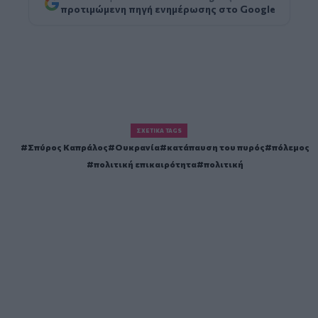
προτιμώμενη πηγή ενημέρωσης στο Google
ΣΧΕΤΙΚΆ TAGS
Σπύρος Καπράλος
Ουκρανία
κατάπαυση του πυρός
πόλεμος
πολιτική επικαιρότητα
πολιτική