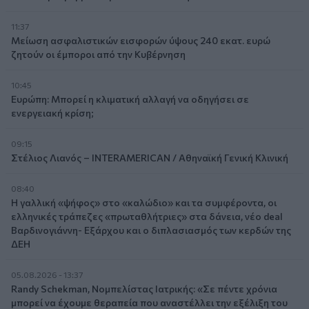
11:37
Μείωση ασφαλιστικών εισφορών ύψους 240 εκατ. ευρώ
ζητούν οι έμποροι από την Κυβέρνηση
10:45
Ευρώπη: Μπορεί η κλιματική αλλαγή να οδηγήσει σε
ενεργειακή κρίση;
09:15
Στέλιος Λιανός – INTERAMERICAN / Αθηναϊκή Γενική Κλινική
08:40
Η γαλλική «ψήφος» στο «καλώδιο» και τα συμφέροντα, οι
ελληνικές τράπεζες «πρωταθλήτριες» στα δάνεια, νέο deal
Βαρδινογιάννη- Εξάρχου και ο διπλασιασμός των κερδών της
ΔΕΗ
05.08.2026 - 13:37
Randy Schekman, Νομπελίστας Ιατρικής: «Σε πέντε χρόνια
μπορεί να έχουμε θεραπεία που αναστέλλει την εξέλιξη του