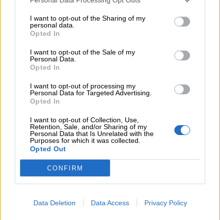
05.08.2026 - 09:45
Η Ελλάδα που αντιστέκεται και επιμένει να μην ασφαλίζεται!
I want to opt-out of the Sharing of my
personal data.
Opted In
05.08.2026 - 09:20
Καλοκαιρινό ταξίδι: Οι 8 συμβουλές που αξίζει να δώσει κάθε
I want to opt-out of the Sale of my
ασφαλιστής στους πελάτες του
Personal Data.
Opted In
05.08.2026 - 08:51
I want to opt-out of processing my
Το εκλογικό «καμπανάκι» της Goldman Sachs, η ισχυρή
Personal Data for Targeted Advertising.
πιστωτική επέκταση των ελληνικών τραπεζών, το «πάρτι»
Opted In
στις αγορές, οι «κρυμμένες» αξίες της ΓΕΚ ΤΕΡΝΑ
I want to opt-out of Collection, Use,
Retention, Sale, and/or Sharing of my
05.08.2026 - 08:37
Personal Data that Is Unrelated with the
Purposes for which it was collected.
Ιωάννης Μπολέτης – ΩΝΑΣΕΙΟ
Opted Out
04.08.2026 - 15:33
CONFIRM
ERGO Hellas: Μέτρα στήριξης για τους πληγέντες
ασφαλισμένους της από τις πυρκαγιές
Data Deletion
Data Access
Privacy Policy
04.08.2026 - 12:40
Τράπεζα Κύπρου: Ενισχυμένες κατά 31% οι ασφαλιστικές