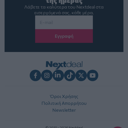
της ημέρας
Λάβετε τα καλύτερα του Nextdeal στα
εισερχόμενά σας, κάθε μέρα.
Email
*
Facebook
Instagram
LinkedIn
TikTok
X
Youtube
Όροι Χρήσης
Πολιτική Απορρήτου
Newsletter
© 2010 - 2026 Nextdeal