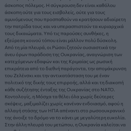
άσκοπος πόλεμος. Η σύγκρουση δεν είναι καθόλου
άσκοπη ούτε για τους εισβολείς, ούτε για τους
αμυνόμενους που προσπαθούν να κρατήσουν αδιαίρετη
την πατρίδα τους και να υπερασπιστούν τα κυριαρχικά
τους δικαιώματα. Υπό τις παρούσες συνθήκες, η
εξεύρεση κοινού τόπου είναι μάλλον πολύ δύσκολη.
Από τη μία πλευρά, οι Ρώσοι ζητούν ουσιαστικά την
άνευ όρων παράδοση της Ουκρανίας, αναγνώριση των
κατεχόμενων εδαφών και της Κριμαίας ως ρωσική
επικράτεια από το διεθνή παράγοντα, την απομάκρυνση
του Ζελένσκι και την αντικατάσταση του με έναν
πολιτικό της δικής τους επιρροής, αλλά και τη διακοπή
κάθε συζήτησης ένταξης της Ουκρανίας στο ΝΑΤΟ.
Κοντολογίς, η Μόσχα τα θέλει όλα χωρίς δεύτερες
σκέψεις, μαξιμαλίζει χωρίς κανέναν ενδοιασμό, αφού η
αλλαγή στάσης των ΗΠΑ απέναντι στο ρωσοουκρανικό
της άνοιξε το δρόμο να το κάνει με μεγαλύτερη ευκολία.
Στην άλλη πλευρά του μετώπου, η Ουκρανία καλείται να