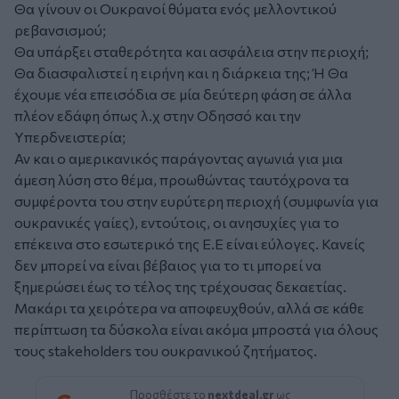
Θα γίνουν οι Ουκρανοί θύματα ενός μελλοντικού
ρεβανσισμού;
Θα υπάρξει σταθερότητα και ασφάλεια στην περιοχή;
Θα διασφαλιστεί η ειρήνη και η διάρκεια της; Ή Θα
έχουμε νέα επεισόδια σε μία δεύτερη φάση σε άλλα
πλέον εδάφη όπως λ.χ στην Οδησσό και την
Υπερδνειστερία;
Αν και ο αμερικανικός παράγοντας αγωνιά για μια
άμεση λύση στο θέμα, προωθώντας ταυτόχρονα τα
συμφέροντα του στην ευρύτερη περιοχή (συμφωνία για
ουκρανικές γαίες), εντούτοις, οι ανησυχίες για το
επέκεινα στο εσωτερικό της Ε.Ε είναι εύλογες. Κανείς
δεν μπορεί να είναι βέβαιος για το τι μπορεί να
ξημερώσει έως το τέλος της τρέχουσας δεκαετίας.
Μακάρι τα χειρότερα να αποφευχθούν, αλλά σε κάθε
περίπτωση τα δύσκολα είναι ακόμα μπροστά για όλους
τους stakeholders του ουκρανικού ζητήματος.
Προσθέστε το
nextdeal.gr
ως