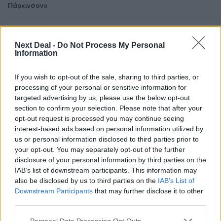
Πάρκινσον»
05.08.2026 - 12:33
Ε.Ε και παράνομη μετανάστευση: προτάσεις και δράσεις με
Next Deal -
Do Not Process My Personal
παρονομαστή το κοινό συμφέρον
Information
05.08.2026 - 12:11
If you wish to opt-out of the sale, sharing to third parties, or
Αντώνης Βουκλαρής - «ΕΡΡΙΚΟΣ ΝΤΥΝΑΝ»
processing of your personal or sensitive information for
targeted advertising by us, please use the below opt-out
05.08.2026 - 11:30
section to confirm your selection. Please note that after your
Η νέα εποχή στην εκπαίδευση των ασφαλιστικών
opt-out request is processed you may continue seeing
διαμεσολαβητών
interest-based ads based on personal information utilized by
us or personal information disclosed to third parties prior to
05.08.2026 - 10:50
your opt-out. You may separately opt-out of the further
Ξεκινούν οι αιτήσεις στο vouchers.gov.gr για το Πρόγραμμα
disclosure of your personal information by third parties on the
«Τουρισμός για όλους 2026-2027»
IAB’s list of downstream participants. This information may
also be disclosed by us to third parties on the
IAB’s List of
05.08.2026 - 10:19
Downstream Participants
that may further disclose it to other
WWF: Περισσότερα από 180.000 στρέμματα καμένων
third parties.
δασικών εκτάσεων στην Ελλάδα σε λίγες μόλις μέρες
Personal Data Processing Opt Outs