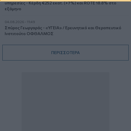
υπηρεσίες - Κέρδη €252 εκατ. (+7%) και ROTE 18.8% στο
εξάμηνο
04.08.2026 - 11:49
Σπύρος Γεωργαράς - «ΥΓΕΙΑ» / Ερευνητικό και Θεραπευτικό
Ινστιτούτο ΟΦΘΑΛΜΟΣ
ΠΕΡΙΣΣΟΤΕΡΑ