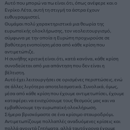
Αυτό που μπορώ να πω είναι ότι, όπως ανέφερε και ο
Ενρίκο Λέτα, αυτή τη στιγμή τα άστρα έχουν
ευθυγραμμιστεί.
Θυμάμαι πολύ χαρακτηριστικά μια θεωρία της
ευρωπαϊκής ολοκλήρωσης, τον νεολειτουργισμό,
σύμφωνα με την οποία η Ευρώπη προχωρούσε σε
βαθύτερη ενοποίηση μέσα από κάθε κρίση που
αντιμετώπιζε.
Η συνήθης κριτική είναι ότι, κατά κανόνα, κάθε κρίση
συνοδεύεται από μια απάντηση που δεν είναι η
βέλτιστη.
Αυτό έχει λειτουργήσει σε ορισμένες περιπτώσεις, ενώ
σε άλλες λιγότερο αποτελεσματικά. Συνολικά, όμως,
μέσα από κάθε κρίση που έχουμε αντιμετωπίσει, έχουμε
καταφέρει να ενισχύσουμε τους θεσμούς μας και να
εμβαθύνουμε την ευρωπαϊκή ολοκλήρωση.
Σήμερα βρισκόμαστε σε ένα κρίσιμο σταυροδρόμι.
Αντιμετωπίζουμε πολλαπλές αναδυόμενες κρίσεις και
πολλά ανοιχτά ζητήματα, αλλά ταυτόχρονα έχουμε