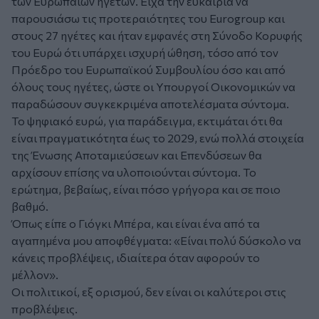
των Ευρωπαίων ηγετών. Είχα την ευκαιρία να
παρουσιάσω τις προτεραιότητες του Eurogroup και
στους 27 ηγέτες και ήταν εμφανές στη Σύνοδο Κορυφής
του Ευρώ ότι υπάρχει ισχυρή ώθηση, τόσο από τον
Πρόεδρο του Ευρωπαϊκού Συμβουλίου όσο και από
όλους τους ηγέτες, ώστε οι Υπουργοί Οικονομικών να
παραδώσουν συγκεκριμένα αποτελέσματα σύντομα.
Το ψηφιακό ευρώ, για παράδειγμα, εκτιμάται ότι θα
είναι πραγματικότητα έως το 2029, ενώ πολλά στοιχεία
της Ένωσης Αποταμιεύσεων και Επενδύσεων θα
αρχίσουν επίσης να υλοποιούνται σύντομα. Το
ερώτημα, βεβαίως, είναι πόσο γρήγορα και σε ποιο
βαθμό.
Όπως είπε ο Γιόγκι Μπέρα, και είναι ένα από τα
αγαπημένα μου αποφθέγματα: «Είναι πολύ δύσκολο να
κάνεις προβλέψεις, ιδιαίτερα όταν αφορούν το
μέλλον».
Οι πολιτικοί, εξ ορισμού, δεν είναι οι καλύτεροι στις
προβλέψεις.