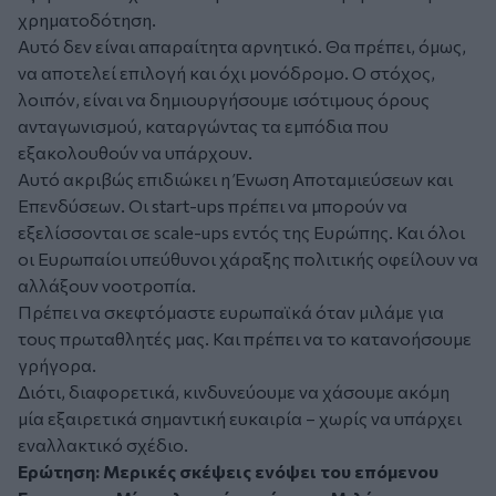
χρηματοδότηση.
Αυτό δεν είναι απαραίτητα αρνητικό. Θα πρέπει, όμως,
να αποτελεί επιλογή και όχι μονόδρομο. Ο στόχος,
λοιπόν, είναι να δημιουργήσουμε ισότιμους όρους
ανταγωνισμού, καταργώντας τα εμπόδια που
εξακολουθούν να υπάρχουν.
Αυτό ακριβώς επιδιώκει η Ένωση Αποταμιεύσεων και
Επενδύσεων. Οι start-ups πρέπει να μπορούν να
εξελίσσονται σε scale-ups εντός της Ευρώπης. Και όλοι
οι Ευρωπαίοι υπεύθυνοι χάραξης πολιτικής οφείλουν να
αλλάξουν νοοτροπία.
Πρέπει να σκεφτόμαστε ευρωπαϊκά όταν μιλάμε για
τους πρωταθλητές μας. Και πρέπει να το κατανοήσουμε
γρήγορα.
Διότι, διαφορετικά, κινδυνεύουμε να χάσουμε ακόμη
μία εξαιρετικά σημαντική ευκαιρία – χωρίς να υπάρχει
εναλλακτικό σχέδιο.
Ερώτηση:
Μερικές σκέψεις ενόψει του επόμενου