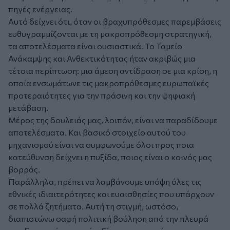
πηγές ενέργειας.
Αυτό δείχνει ότι, όταν οι βραχυπρόθεσμες παρεμβάσεις
ευθυγραμμίζονται με τη μακροπρόθεσμη στρατηγική,
τα αποτελέσματα είναι ουσιαστικά. Το Ταμείο
Ανάκαμψης και Ανθεκτικότητας ήταν ακριβώς μια
τέτοια περίπτωση: μια άμεση αντίδραση σε μια κρίση, η
οποία ενσωμάτωνε τις μακροπρόθεσμες ευρωπαϊκές
προτεραιότητες για την πράσινη και την ψηφιακή
μετάβαση.
Μέρος της δουλειάς μας, λοιπόν, είναι να παραδίδουμε
αποτελέσματα. Και βασικό στοιχείο αυτού του
μηχανισμού είναι να συμφωνούμε όλοι προς ποια
κατεύθυνση δείχνει η πυξίδα, ποιος είναι ο κοινός μας
βορράς.
Παράλληλα, πρέπει να λαμβάνουμε υπόψη όλες τις
εθνικές ιδιαιτερότητες και ευαισθησίες που υπάρχουν
σε πολλά ζητήματα. Αυτή τη στιγμή, ωστόσο,
διαπιστώνω σαφή πολιτική βούληση από την πλευρά