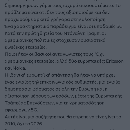
δημιουργήσουν γύρω τους ισχυρά οικοσυστήματα. Το
πρόβλημα είναι ότι δεν τους αξιοποιούμε και δεν
προχωρούμε αρκετά γρήγορα στην υλοποίηση.
Ένα χαρακτηριστικό παράδειγμα είναι οι υποδομές 5G.
Κατά την πρώτη θητεία του Ντόναλντ Τραμπ, οι
αμερικανικές πολιτικές στόχευσαν ουσιαστικά
κινεζικές εταιρείες.
Ποιοι ήταν οι βασικοί ανταγωνιστές τους; Όχι
αμερικανικές εταιρείες, αλλά δύο ευρωπαϊκές: Ericsson
και Nokia.
Η ιδανική ευρωπαϊκή απάντηση θα ήταν να υπάρχει
ένας ενιαίος τηλεπικοινωνιακός ρυθμιστής, μία ενιαία
δημοπρασία φάσματος σε όλη την Ευρώπη και η
αξιοποίηση μέρους των εσόδων, μέσω της Ευρωπαϊκής
Τράπεζας Επενδύσεων, για τη χρηματοδότηση
εφαρμογών 5G.
Αυτή είναι μια συζήτηση που θα έπρεπε να είχε γίνει το
2010, όχι το 2026.