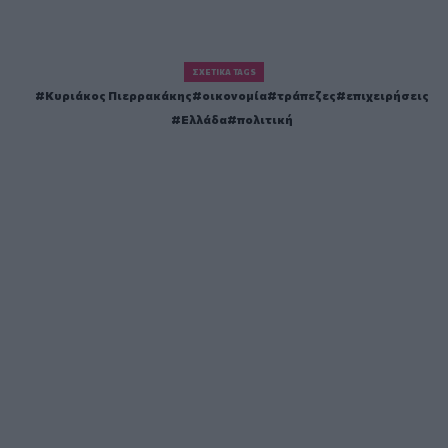
ΣΧΕΤΙΚΆ TAGS
Κυριάκος Πιερρακάκης
οικονομία
τράπεζες
επιχειρήσεις
Ελλάδα
πολιτική