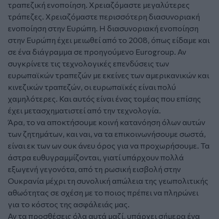
τραπεζική ενοποίηση. Χρειαζόμαστε μεγαλύτερες
τράπεζες. Χρειαζόμαστε περισσότερη διασυνοριακή
ενοποίηση στην Ευρώπη. Η διασυνοριακή ενοποίηση
στην Ευρώπη έχει μειωθεί από το 2008, όπως είδαμε και
σε ένα διάγραμμα σε προηγούμενο Eurogroup. Αν
συγκρίνετε τις τεχνολογικές επενδύσεις των
ευρωπαϊκών τραπεζών με εκείνες των αμερικανικών και
κινεζικών τραπεζών, οι ευρωπαϊκές είναι πολύ
χαμηλότερες. Και αυτός είναι ένας τομέας που επίσης
έχει μετασχηματιστεί από την τεχνολογία.
Άρα, το να αποκτήσουμε κοινή κατανόηση όλων αυτών
των ζητημάτων, και ναι, να τα επικοινωνήσουμε σωστά,
είναι εκ των ων ουκ άνευ όρος για να προχωρήσουμε. Τα
άστρα ευθυγραμμίζονται, γιατί υπάρχουν πολλά
εξωγενή γεγονότα, από τη ρωσική εισβολή στην
Ουκρανία μέχρι τη συνολική απώλεια της γεωπολιτικής
αθωότητας σε σχέση με το ποιος πρέπει να πληρώνει
για το κόστος της ασφάλειάς μας.
Αν τα προσθέσεις όλα αυτά μαζί, υπάρχει σήμερα ένα