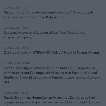
06.08.2026 - 11:37
Μείωση ασφαλιστικών εισφορών ύψους 240 εκατ. ευρώ
ζητούν οι έμποροι από την Κυβέρνηση
06.08.2026 - 10:45
Ευρώπη: Μπορεί η κλιματική αλλαγή να οδηγήσει σε
ενεργειακή κρίση;
06.08.2026 - 09:15
Στέλιος Λιανός – INTERAMERICAN / Αθηναϊκή Γενική Κλινική
06.08.2026 - 08:40
Η γαλλική «ψήφος» στο «καλώδιο» και τα συμφέροντα, οι
ελληνικές τράπεζες «πρωταθλήτριες» στα δάνεια, νέο deal
Βαρδινογιάννη- Εξάρχου και ο διπλασιασμός των κερδών της
ΔΕΗ
05.08.2026 - 13:37
Randy Schekman, Νομπελίστας Ιατρικής: «Σε πέντε χρόνια
μπορεί να έχουμε θεραπεία που αναστέλλει την εξέλιξη του