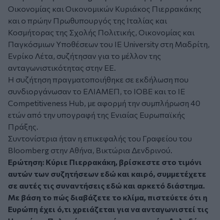
Οικονομίας και Οικονομικών Κυριάκος Πιερρακάκης
και ο πρώην Πρωθυπουργός της Ιταλίας και
Κοσμήτορας της Σχολής Πολιτικής, Οικονομίας και
Παγκόσμιων Υποθέσεων του IE University στη Μαδρίτη,
Ενρίκο Λέτα, συζήτησαν για το μέλλον της
ανταγωνιστικότητας στην ΕΕ.
Η συζήτηση πραγματοποιήθηκε σε εκδήλωση που
συνδιοργάνωσαν το ΕΛΙΑΜΕΠ, το ΙΟΒΕ και το IE
Competitiveness Hub, με αφορμή την συμπλήρωση 40
ετών από την υπογραφή της Ενιαίας Ευρωπαϊκής
Πράξης.
Συντονίστρια ήταν η επικεφαλής του Γραφείου του
Bloomberg στην Αθήνα, Βικτώρια Δενδρινού.
Ερώτηση: Κύριε Πιερρακάκη, βρίσκεστε στο τιμόνι
αυτών των συζητήσεων εδώ και καιρό, συμμετέχετε
σε αυτές τις συναντήσεις εδώ και αρκετό διάστημα.
Με βάση το πώς διαβάζετε το κλίμα, πιστεύετε ότι η
Ευρώπη έχει ό,τι χρειάζεται για να ανταγωνιστεί τις