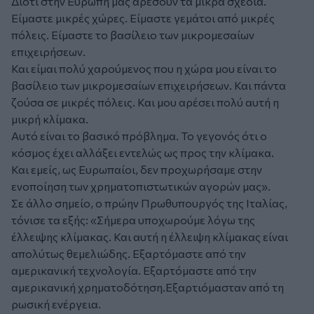
Διότι στην Ευρώπη μας αρέσουν τα μικρά σχέδια.
Είμαστε μικρές χώρες. Είμαστε γεμάτοι από μικρές
πόλεις. Είμαστε το βασίλειο των μικρομεσαίων
επιχειρήσεων.
Και είμαι πολύ χαρούμενος που η χώρα μου είναι το
βασίλειο των μικρομεσαίων επιχειρήσεων. Και πάντα
ζούσα σε μικρές πόλεις. Και μου αρέσει πολύ αυτή η
μικρή κλίμακα.
Αυτό είναι το βασικό πρόβλημα. Το γεγονός ότι ο
κόσμος έχει αλλάξει εντελώς ως προς την κλίμακα.
Και εμείς, ως Ευρωπαίοι, δεν προχωρήσαμε στην
ενοποίηση των χρηματοπιστωτικών αγορών μας».
Σε άλλο σημείο, ο πρώην Πρωθυπουργός της Ιταλίας,
τόνισε τα εξής:
«Σήμερα υποχωρούμε λόγω της
έλλειψης κλίμακας. Και αυτή η έλλειψη κλίμακας είναι
απολύτως θεμελιώδης. Εξαρτόμαστε από την
αμερικανική τεχνολογία. Εξαρτόμαστε από την
αμερικανική χρηματοδότηση.Εξαρτιόμασταν από τη
ρωσική ενέργεια.