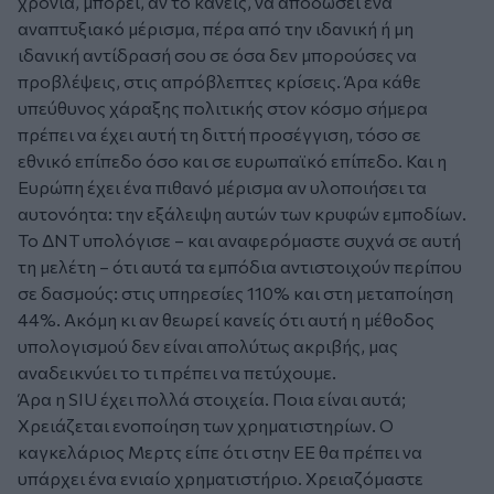
χρόνια, μπορεί, αν το κάνεις, να αποδώσει ένα
αναπτυξιακό μέρισμα, πέρα από την ιδανική ή μη
ιδανική αντίδρασή σου σε όσα δεν μπορούσες να
προβλέψεις, στις απρόβλεπτες κρίσεις. Άρα κάθε
υπεύθυνος χάραξης πολιτικής στον κόσμο σήμερα
πρέπει να έχει αυτή τη διττή προσέγγιση, τόσο σε
εθνικό επίπεδο όσο και σε ευρωπαϊκό επίπεδο. Και η
Ευρώπη έχει ένα πιθανό μέρισμα αν υλοποιήσει τα
αυτονόητα: την εξάλειψη αυτών των κρυφών εμποδίων.
Το ΔΝΤ υπολόγισε – και αναφερόμαστε συχνά σε αυτή
τη μελέτη – ότι αυτά τα εμπόδια αντιστοιχούν περίπου
σε δασμούς: στις υπηρεσίες 110% και στη μεταποίηση
44%. Ακόμη κι αν θεωρεί κανείς ότι αυτή η μέθοδος
υπολογισμού δεν είναι απολύτως ακριβής, μας
αναδεικνύει το τι πρέπει να πετύχουμε.
Άρα η SIU έχει πολλά στοιχεία. Ποια είναι αυτά;
Χρειάζεται ενοποίηση των χρηματιστηρίων. Ο
καγκελάριος Μερτς είπε ότι στην ΕΕ θα πρέπει να
υπάρχει ένα ενιαίο χρηματιστήριο. Χρειαζόμαστε