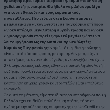
Ερώτηση: Άρα, κύριε Πιερρακάκη, καμία πίεση να μη
χαθεί αυτή η ευκαιρία. Θα ήθελα να μιλήσουμε λίγο
για τους εθνικούς και τους ευρωπαϊκούς
πρωταθλητές. Πιστεύετε ότι η Ευρώπη μπορεί
ρεαλιστικά να ανταγωνιστεί σε παγκόσμιο επίπεδο
αν δεν υπάρξει μεγαλύτερη συγκέντρωση και αν δεν
δημιουργηθούν εταιρείες αρκετά μεγάλες ώστε να
λειτουργήσουν ως ευρωπαϊκοί πρωταθλητές;
Κυριάκος Πιερρακάκης:
Νομίζω ότι η ίδια η ερώτηση
είναι, κατά κάποιο τρόπο, ρητορική. Δεν μπορείς να
αποκτήσεις το αναγκαίο μέγεθος αν συνεχίζεις να έχεις
27 διαφορετικές εκδοχές εθνικών πρωταθλητών. Αυτή η
συζήτηση συνδέεται άμεσα τόσο με την τεχνολογία όσο
και με τη διασυνοριακή ολοκλήρωση. Περισσότερη
ενοποίηση επιχειρήσεων και τραπεζών είναι απολύτως
αναγκαία.
Σε αυτό το μέτωπο, είμαστε ιδιαίτερα υπερήφανοι που η
Ελλάδα έχει επιδείξει πολύ θετική στάση, τόσο σε
σχέση με την αύξηση της συμμετοχής της UniCredit στην