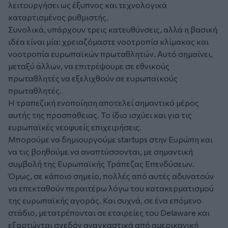
λειτουργήσει ως έξυπνος και τεχνολογικά
καταρτισμένος ρυθμιστής.
Συνολικά, υπάρχουν τρεις κατευθύνσεις, αλλά η βασική
ιδέα είναι μία: χρειαζόμαστε νοοτροπία κλίμακας και
νοοτροπία ευρωπαϊκών πρωταθλητών. Αυτό σημαίνει,
μεταξύ άλλων, να επιτρέψουμε σε εθνικούς
πρωταθλητές να εξελιχθούν σε ευρωπαϊκούς
πρωταθλητές.
Η τραπεζική ενοποίηση αποτελεί σημαντικό μέρος
αυτής της προσπάθειας. Το ίδιο ισχύει και για τις
ευρωπαϊκές νεοφυείς επιχειρήσεις.
Μπορούμε να δημιουργούμε startups στην Ευρώπη και
να τις βοηθούμε να αναπτύσσονται, με σημαντική
συμβολή της Ευρωπαϊκής Τράπεζας Επενδύσεων.
Όμως, σε κάποιο σημείο, πολλές από αυτές αδυνατούν
να επεκταθούν περαιτέρω λόγω του κατακερματισμού
της ευρωπαϊκής αγοράς. Και συχνά, σε ένα επόμενο
στάδιο, μετατρέπονται σε εταιρείες του Delaware και
εξαρτώνται σχεδόν αναγκαστικά από αμερικανική