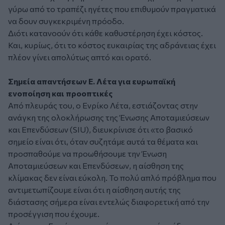
γύρω από το τραπέζι ηγέτες που επιθυμούν πραγματικά
να δουν συγκεκριμένη πρόοδο.
Διότι κατανοούν ότι κάθε καθυστέρηση έχει κόστος.
Και, κυρίως, ότι το κόστος ευκαιρίας της αδράνειας έχει
πλέον γίνει απολύτως απτό και ορατό.
Σημεία απαντήσεων Ε. Λέτα για ευρωπαϊκή
ενοποίηση και προοπτικές
Από πλευράς του, ο Ενρίκο Λέτα, εστιάζοντας στην
ανάγκη της ολοκλήρωσης της Ένωσης Αποταμιεύσεων
και Επενδύσεων (SIU), διευκρίνισε ότι
«το βασικό
σημείο είναι ότι, όταν συζητάμε αυτά τα θέματα και
προσπαθούμε να προωθήσουμε την Ένωση
Αποταμιεύσεων και Επενδύσεων, η αίσθηση της
κλίμακας δεν είναι εύκολη. Το πολύ απλό πρόβλημα που
αντιμετωπίζουμε είναι ότι η αίσθηση αυτής της
διάστασης σήμερα είναι εντελώς διαφορετική από την
προσέγγιση που έχουμε.