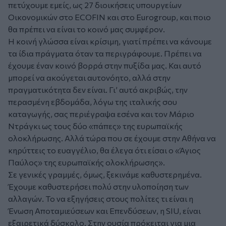
πετύχουμε εμείς, ως 27 διοικήσεις υπουργείων
Οικονομικών στο ECOFIN και στο Eurogroup, και ποιο
θα πρέπει να είναι το κοινό μας συμφέρον.
Η κοινή γλώσσα είναι κρίσιμη, γιατί πρέπει να κάνουμε
τα ίδια πράγματα όταν τα περιγράφουμε. Πρέπει να
έχουμε έναν κοινό βορρά στην πυξίδα μας. Και αυτό
μπορεί να ακούγεται αυτονόητο, αλλά στην
πραγματικότητα δεν είναι. Γι’ αυτό ακριβώς, την
περασμένη εβδομάδα, λόγω της ιταλικής σου
καταγωγής, σας περιέγραψα εσένα και τον Μάριο
Ντράγκι ως τους δύο «πάπες» της ευρωπαϊκής
ολοκλήρωσης. Αλλά τώρα που σε έχουμε στην Αθήνα να
κηρύττεις το ευαγγέλιο, θα έλεγα ότι είσαι ο «Άγιος
Παύλος» της ευρωπαϊκής ολοκλήρωσης».
Σε γενικές γραμμές, όμως, ξεκινάμε καθυστερημένα.
Έχουμε καθυστερήσει πολύ στην υλοποίηση των
αλλαγών. Το να εξηγήσεις στους πολίτες τι είναι η
Ένωση Αποταμιεύσεων και Επενδύσεων, η SIU, είναι
εξαιρετικά δύσκολο. Στην ουσία πρόκειται για μια