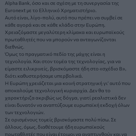
Alpha Bank, όσο και σε σχέση με τη συνεργασία της
Euronext με το Ελληνικό Χρηματιστήριο.
Αυτό είναι, λίγο-πολύ, αυτό που πρέπει να συμβεί σε
κάθε αγορά και σε κάθε κλάδο στην Ευρώπη.
Χρειαζόμαστε μεγαλύτερη κλίμακα και ευρωπαϊκούς
πρωταθλητές που να μπορούν να ανταγωνίζονται
διεθνώς.
Όμως το πραγματικό πεδίο της μάχης είναι η
τεχνολογία. Και στον τομέα της τεχνολογίας, για να
είμαστε ειλικρινείς, βρισκόμαστε ήδη στο «σχέδιο Β»,
διότι καθυστερήσαμε υπερβολικά.
Η Ευρώπη χρειάζεται μια κοινή στρατηγική γι’ αυτό που
αποκαλούμε τεχνολογική κυριαρχία. Δεν θα το
χαρακτήριζα ακριβώς ως δόγμα, γιατί ρεαλιστικά δεν
είναι δυνατόν να αναπτύξουμε ευρωπαϊκή εκδοχή όλων
των τεχνολογιών.
Σε ορισμένους τομείς βρισκόμαστε πολύ πίσω. Σε
άλλους, όμως, διαθέτουμε ήδη ευρωπαϊκούς
πρωταθλητές που είναι έτοιμοι να αναπτυχθούν και να