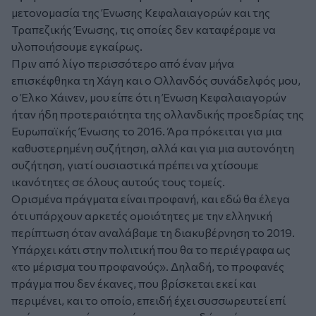
μετονομασία της Ένωσης Κεφαλαιαγορών και της
Τραπεζικής Ένωσης, τις οποίες δεν καταφέραμε να
υλοποιήσουμε εγκαίρως.
Πριν από λίγο περισσότερο από έναν μήνα
επισκέφθηκα τη Χάγη και ο Ολλανδός συνάδελφός μου,
ο Έλκο Χάινεν, μου είπε ότι η Ένωση Κεφαλαιαγορών
ήταν ήδη προτεραιότητα της ολλανδικής προεδρίας της
Ευρωπαϊκής Ένωσης το 2016. Άρα πρόκειται για μια
καθυστερημένη συζήτηση, αλλά και για μια αυτονόητη
συζήτηση, γιατί ουσιαστικά πρέπει να χτίσουμε
ικανότητες σε όλους αυτούς τους τομείς.
Ορισμένα πράγματα είναι προφανή, και εδώ θα έλεγα
ότι υπάρχουν αρκετές ομοιότητες με την ελληνική
περίπτωση όταν αναλάβαμε τη διακυβέρνηση το 2019.
Υπάρχει κάτι στην πολιτική που θα το περιέγραφα ως
«το μέρισμα του προφανούς». Δηλαδή, το προφανές
πράγμα που δεν έκανες, που βρίσκεται εκεί και
περιμένει, και το οποίο, επειδή έχει συσσωρευτεί επί