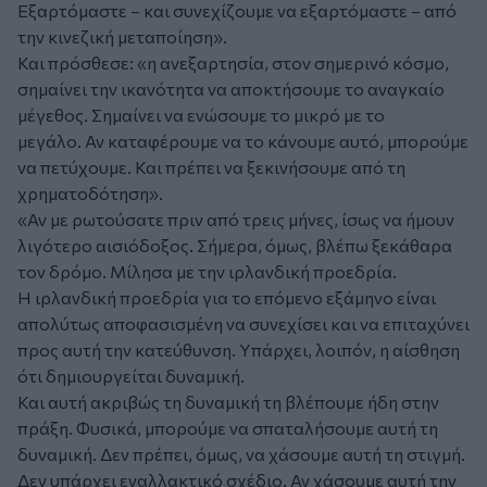
Εξαρτόμαστε – και συνεχίζουμε να εξαρτόμαστε – από
την κινεζική μεταποίηση».
Και πρόσθεσε:
«η ανεξαρτησία, στον σημερινό κόσμο,
σημαίνει την ικανότητα να αποκτήσουμε το αναγκαίο
μέγεθος. Σημαίνει να ενώσουμε το μικρό με το
μεγάλο. Αν καταφέρουμε να το κάνουμε αυτό, μπορούμε
να πετύχουμε. Και πρέπει να ξεκινήσουμε από τη
χρηματοδότηση».
«Αν με ρωτούσατε πριν από τρεις μήνες, ίσως να ήμουν
λιγότερο αισιόδοξος. Σήμερα, όμως, βλέπω ξεκάθαρα
τον δρόμο. Μίλησα με την ιρλανδική προεδρία.
Η ιρλανδική προεδρία για το επόμενο εξάμηνο είναι
απολύτως αποφασισμένη να συνεχίσει και να επιταχύνει
προς αυτή την κατεύθυνση. Υπάρχει, λοιπόν, η αίσθηση
ότι δημιουργείται δυναμική.
Και αυτή ακριβώς τη δυναμική τη βλέπουμε ήδη στην
πράξη. Φυσικά, μπορούμε να σπαταλήσουμε αυτή τη
δυναμική. Δεν πρέπει, όμως, να χάσουμε αυτή τη στιγμή.
Δεν υπάρχει εναλλακτικό σχέδιο. Αν χάσουμε αυτή την