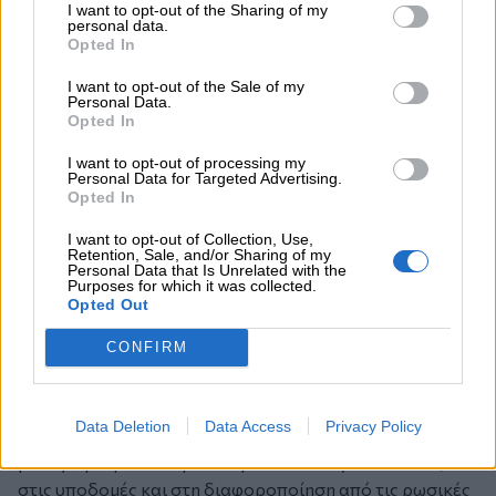
επιτύχει άλλες χώρες σε διαφορετικούς τομείς.
I want to opt-out of the Sharing of my
personal data.
Γενικότερα, παραμένω αισιόδοξος. Δεν θα ήθελα να
Opted In
σχολιάσω την πολιτική διάσταση, γιατί μέρος της
I want to opt-out of the Sale of my
δουλειάς μου είναι να φέρνω αποτελέσματα και όχι να
Personal Data.
περιγράφω απλώς πώς αυτά ενδέχεται να επιτευχθούν.
Opted In
Στην ουσία, το κρίσιμο ερώτημα είναι κατά πόσο
I want to opt-out of processing my
μπορούμε να ευθυγραμμίσουμε τις βραχυπρόθεσμες
Personal Data for Targeted Advertising.
αντιδράσεις μας στις πολλαπλές κρίσεις που
Opted In
αναδύονται με τις μακροπρόθεσμες στρατηγικές μας
I want to opt-out of Collection, Use,
προτεραιότητες.
Retention, Sale, and/or Sharing of my
Personal Data that Is Unrelated with the
Για να είμαι ειλικρινής, τον τελευταίο χρόνο
Purposes for which it was collected.
παρουσιάσαμε μια ανάλυση για την
Opted Out
αποτελεσματικότητα των μέτρων που λάβαμε το 2022
CONFIRM
στον τομέα της ενέργειας, με μεικτά συμπεράσματα.
Ωστόσο, ένα από τα βασικά ευρήματα ήταν ότι ο
αρνητικός αντίκτυπος της σημερινής κρίσης είναι κατά
Data Deletion
Data Access
Privacy Policy
12% μικρότερος εξαιτίας των μέτρων που έχει λάβει στο
μεταξύ η Ευρωπαϊκή Ένωση: επενδύσεις στα δίκτυα,
στις υποδομές και στη διαφοροποίηση από τις ρωσικές