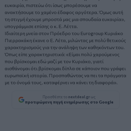
ευκαιρία, πιστεύω ότι ίσως μπορέσουμε να
ανακτήσουμε το χαμένο έδαφος αργότερα. Όμως αυτή
τη στιγμή έχουμε μπροστά μας μια σπουδαία ευκαιρία»
,
υπογράμμισε επίσης ο κ. Ε. Λέττα.
Ιδιαίτερη μνεία στον Πρόεδρο του Εurogroup Κυριάκο
Πιερρακάκη έκανε ο Ε. Λέτα, μιλώντας με πολύ θετικούς
χαρακτηρισμούς για την ανάληψη των καθηκόντων του.
Όπως είπε χαρακτηριστικά:
«Είμαι πολύ χαρούμενος
που βρίσκομαι εδώ μαζί με τον Κυριάκο, γιατί
αισθάνομαι ότι βρίσκομαι δίπλα σε κάποιον που γράφει
ευρωπαϊκή ιστορία. Προσπαθώντας να πει τα πράγματα
με το όνομά τους, καταφέρνει να κάνει τη διαφορά».
Προσθέστε το
nextdeal.gr
ως
προτιμώμενη πηγή ενημέρωσης στο Google