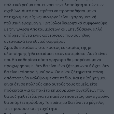
πολιτικό ρεύμα που ευνοεί την υλοποίηση αυτών των
σχεδίων. Αυτό που πρέπει να προσπαθήσουμε να
πετύχουμε εμείς ως υπουργοί είναι η πραγματική
πολιτική εφαρμογή. Γιατί όλοι θεωρητικά συμφωνούμε
με την Ένωση Αποταμιεύσεων και Επενδύσεων, αλλά
υπάρχει πάντα ένας αστερίσκος που συνήθως
αντανακλά ένα εθνικό συμφέρον.
Άρα, θα εστιάσεις στο κόστος ευκαιρίας της μη
υλοποίησης ή θα εστιάσεις στον αστερίσκο; Αυτό είναι
που θα καθορίσει πόσο γρήγορα θα μπορέσουμε να
προχωρήσουμε. Δεν θα είναι ένα ζήτημα «ναι ή όχι». Δεν
θα είναι «άσπρο ή μαύρο». Θα είναι ζήτημα του πόση
απόσταση θα καλύψουμε στο πεδίο. Και η αίσθησή μου
είναι ότι σε πολλούς από αυτούς τους τομείς, είτε
πρόκειται για το πακέτο επικουρικών συντάξεων που
θα συζητηθεί είτε για το πακέτο εποπτείας των αγορών,
θα υπάρξει πρόοδος. Το ερώτημα θα είναι το μέγεθος
της προόδου και η ταχύτητα.