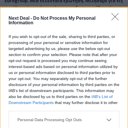
Eurogroup. Μία τελευταία ερώτηση. Μιλήσαμε για τις
μεγάλες χώρες, ή για χώρες που δεν γνωρίζουν ότι
είναι μικρές. Μπορούν τα μικρότερα κράτη-μέλη της
Next Deal -
Do Not Process My Personal
Ευρωπαϊκής Ένωσης να έχουν λόγο και ενεργό ρόλο
Information
στη διαμόρφωση αυτής της ατζέντας; Ή τελικά όλα
εξαρτώνται από το τι θέλουν να κάνουν η Γαλλία και η
If you wish to opt-out of the sale, sharing to third parties, or
Γερμανία;
processing of your personal or sensitive information for
Κυριάκος Πιερρακάκης:
Απολύτως. Όχι μόνο μπορούν,
targeted advertising by us, please use the below opt-out
section to confirm your selection. Please note that after your
αλλά μπορούν να διαδραματίσουν ακόμη μεγαλύτερο
opt-out request is processed you may continue seeing
ρόλο. Ένα σημαντικό μέρος αυτής της ατζέντας αφορά
interest-based ads based on personal information utilized by
ακριβώς τις μικρότερες χώρες. Ανέφερα, για
us or personal information disclosed to third parties prior to
παράδειγμα, την ηγετική στάση που επιδιώκει να
your opt-out. You may separately opt-out of the further
επιδείξει η Ελλάδα στον τομέα της διασυνοριακής
disclosure of your personal information by third parties on the
ενοποίησης και των συγχωνεύσεων και εξαγορών.
IAB’s list of downstream participants. This information may
Πολλές μικρότερες χώρες, παρότι συχνά θεωρείται ότι
also be disclosed by us to third parties on the
IAB’s List of
Downstream Participants
that may further disclose it to other
εξαιρούνται από τις μεγάλες εξελίξεις, έχουν καταφέρει
third parties.
να πρωτοπορήσουν και να φέρουν απτά αποτελέσματα.
Αρκεί να δει κανείς τι έχουν πετύχει οι χώρες της
Personal Data Processing Opt Outs
Βαλτικής στον ψηφιακό μετασχηματισμό ή τι έχουν