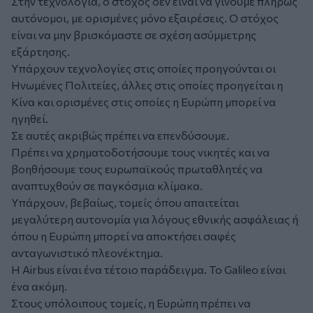
Στην τεχνολογία, ο στόχος δεν είναι να γίνουμε πλήρως
αυτόνομοι, με ορισμένες μόνο εξαιρέσεις. Ο στόχος
είναι να μην βρισκόμαστε σε σχέση ασύμμετρης
εξάρτησης.
Υπάρχουν τεχνολογίες στις οποίες προηγούνται οι
Ηνωμένες Πολιτείες, άλλες στις οποίες προηγείται η
Κίνα και ορισμένες στις οποίες η Ευρώπη μπορεί να
ηγηθεί.
Σε αυτές ακριβώς πρέπει να επενδύσουμε.
Πρέπει να χρηματοδοτήσουμε τους νικητές και να
βοηθήσουμε τους ευρωπαϊκούς πρωταθλητές να
αναπτυχθούν σε παγκόσμια κλίμακα.
Υπάρχουν, βεβαίως, τομείς όπου απαιτείται
μεγαλύτερη αυτονομία για λόγους εθνικής ασφάλειας ή
όπου η Ευρώπη μπορεί να αποκτήσει σαφές
ανταγωνιστικό πλεονέκτημα.
Η Airbus είναι ένα τέτοιο παράδειγμα. Το Galileo είναι
ένα ακόμη.
Στους υπόλοιπους τομείς, η Ευρώπη πρέπει να