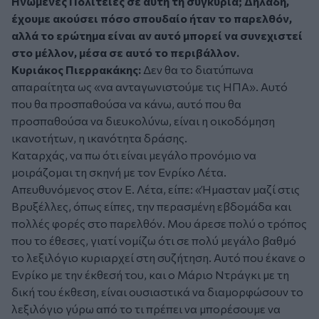
Ηνωμένες Πολιτείες σε αυτή τη συγκυρία; Δηλαδή,
έχουμε ακούσει πόσο σπουδαίο ήταν το παρελθόν,
αλλά το ερώτημα είναι αν αυτό μπορεί να συνεχιστεί
στο μέλλον, μέσα σε αυτό το περιβάλλον.
Κυριάκος Πιερρακάκης:
Δεν θα το διατύπωνα
απαραίτητα ως «να ανταγωνιστούμε τις ΗΠΑ». Αυτό
που θα προσπαθούσα να κάνω, αυτό που θα
προσπαθούσα να διευκολύνω, είναι η οικοδόμηση
ικανοτήτων, η ικανότητα δράσης.
Καταρχάς, να πω ότι είναι μεγάλο προνόμιο να
μοιράζομαι τη σκηνή με τον Ενρίκο Λέτα.
Απευθυνόμενος στον Ε. Λέτα, είπε:
«Ήμασταν μαζί στις
Βρυξέλλες, όπως είπες, την περασμένη εβδομάδα και
πολλές φορές στο παρελθόν. Μου άρεσε πολύ ο τρόπος
που το έθεσες
,
γιατί νομίζω ότι σε πολύ μεγάλο βαθμό
το λεξιλόγιο κυριαρχεί στη συζήτηση. Αυτό που έκανε ο
Ενρίκο με την έκθεσή του, και ο Μάριο Ντράγκι με τη
δική του έκθεση, είναι ουσιαστικά να διαμορφώσουν το
λεξιλόγιο γύρω από το τι πρέπει να μπορέσουμε να