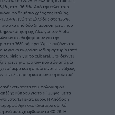
 137,1% του 2025. Η Ελλάδα, αντιθέτως,
6,1%, στο 136,8%. Από την τελευταία
κόνα: το δημόσιο χρέος της Ιταλίας,
ο 138,4%, ενώ της Ελλάδας στο 136%.
ηριστικά από δύο δημοσκοπήσεις, που
 δημοσκόπηση της Alco για τον Alpha
ώνουν ότι θα ψηφίσουν για την
ριο στο 36% σήμερα. Όμως αυξάνονται
σουν για να εκφράσουν διαμαρτυρία (από
 Opinion για το «Liberal. Gr», δείχνει
αζητήσει την ψήφο των πολιτών από μία
ει σήμερα και η οποία είναι της τάξεως
υν την εξωτερική και αμυντική πολιτική
ην ανθεκτικότητα του ισολογισμού
πέζης Κύπρου για το α΄3μηνο, με τα
ται στα 121 εκατ. ευρώ. Η Απόδοση
ιαμορφώθηκε στο ιδιαίτερα υψηλό
δη ανά μετοχή έφθασαν τα €0,28. Η