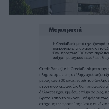
Με μια ματιά
Η CrediaBank μετά την εξαγορά τ
πληροφορίες της στήλης, σχεδιάζ
Ένα μέρος των 300 εκατ. ευρώ πο
αύξηση μετοχικού κεφαλαίου θα 
CrediaBank (1): Η CrediaBank μετά την
πληροφορίες της στήλης, σχεδιάζει εξ
μέρος των 300 εκατ. ευρώ που άντλησε
μετοχικού κεφαλαίου θα χρηματοδοτήσ
άλλωστε έχει, εμμέσως πλην σαφώς, π
Βρετού από το οικονομικό φόρου των Δ
στόχους της τράπεζας είναι η συνέχισ