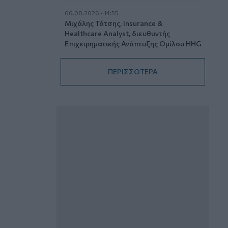
06.08.2026 - 14:55
Μιχάλης Τάτσης, Insurance &
Healthcare Analyst, διευθυντής
Επιχειρηματικής Ανάπτυξης Ομίλου HHG
06.08.2026 - 13:30
ΠΕΡΙΣΣΟΤΕΡΑ
Όταν η επόμενη μέρα είναι στάχτη, τι θα
πει ο Ασφαλιστικός Διαμεσολαβητής
στον πελάτη κλάδου υγείας;
06.08.2026 - 12:22
Kavita Patel - PhARMA Innovation
Forum: Ένα στα πέντε καινοτόμα
φάρμακα φτάνει τελικά στην Ελλάδα
06.08.2026 - 11:37
Μείωση ασφαλιστικών εισφορών
ύψους 240 εκατ. ευρώ ζητούν οι
έμποροι από την Κυβέρνηση
06.08.2026 - 10:45