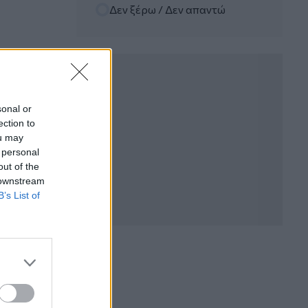
Ε.Ε και παράνομη μετανάστευση:
Δεν ξέρω / Δεν απαντώ
προτάσεις και δράσεις με παρονομαστή
το κοινό συμφέρον
05.08.2026 - 12:11
Αντώνης Βουκλαρής - «ΕΡΡΙΚΟΣ
ΝΤΥΝΑΝ»
sonal or
ection to
05.08.2026 - 11:30
Η νέα εποχή στην εκπαίδευση των
ou may
ασφαλιστικών διαμεσολαβητών
 personal
out of the
 downstream
05.08.2026 - 10:50
B’s List of
Ξεκινούν οι αιτήσεις στο
vouchers.gov.gr για το Πρόγραμμα
«Τουρισμός για όλους 2026-2027»
05.08.2026 - 10:19
WWF: Περισσότερα από 180.000
στρέμματα καμένων δασικών εκτάσεων
στην Ελλάδα σε λίγες μόλις μέρες