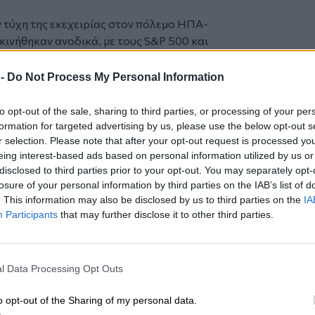
ν τύχη της εκεχειρίας στον πόλεμο ΗΠΑ-
t κινήθηκαν ανοδικά, με τους S&P 500 και
εχίζοντας τα ρεκόρ της προηγούμενης
αν την εβδομάδα οι τιμές του
 -
Do Not Process My Personal Information
ίδες για άνοιγμα των Στενών του
λεισε στα 104,21 δολ. το βαρέλι, ενώ το
to opt-out of the sale, sharing to third parties, or processing of your per
98,07 δολ. το βαρέλι. Το ελληνικό
formation for targeted advertising by us, please use the below opt-out s
r selection. Please note that after your opt-out request is processed y
, με πρωταγωνιστή τον τίτλο της ΔΕΗ,
eing interest-based ads based on personal information utilized by us or
disclosed to third parties prior to your opt-out. You may separately opt-
 μονάδες βάσης αναμένεται να
losure of your personal information by third parties on the IAB’s list of
επτέμβριο η ΕΚΤ, καθώς η σύγκρουση στη
. This information may also be disclosed by us to third parties on the
IA
μούζ ανεβάζουν τον πληθωρισμό. H EKT
Participants
that may further disclose it to other third parties.
ν ένα λάθος, την αύξηση επιτοκίων, όπως
ν Ιούλιο 2008, την ίδια ημέρα που οι
l Data Processing Opt Outs
ερο σημείο, αποδείχτηκε ένα από τα
ής όλων των εποχών. H EKT στη συνέχεια
o opt-out of the Sharing of my personal data.
ατά 325 μονάδες βάσης μόλις 74 ημέρες