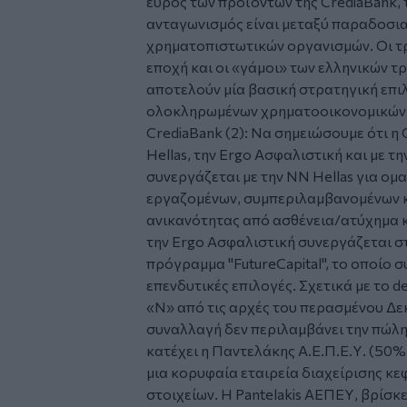
εύρος των προϊόντων της CrediaBank, 
ανταγωνισμός είναι μεταξύ παραδοσι
χρηματοπιστωτικών οργανισμών. Οι τρ
εποχή και οι «γάμοι» των ελληνικών τ
αποτελούν μία βασική στρατηγική επι
ολοκληρωμένων χρηματοοικονομικών
CrediaBank (2): Να σημειώσουμε ότι η
Hellas, την Ergo Ασφαλιστική και με τ
συνεργάζεται με την NN Hellas για ο
εργαζομένων, συμπεριλαμβανομένων κ
ανικανότητας από ασθένεια/ατύχημα 
την Ergo Ασφαλιστική συνεργάζεται σ
πρόγραμμα "FutureCapital", το οποίο 
επενδυτικές επιλογές. Σχετικά με το de
«N» από τις αρχές του περασμένου Δεκ
συναλλαγή δεν περιλαμβάνει την πώλ
κατέχει η Παντελάκης Α.Ε.Π.Ε.Υ. (50%
μια κορυφαία εταιρεία διαχείρισης κ
στοιχείων. H Pantelakis ΑΕΠΕΥ, βρίσκ