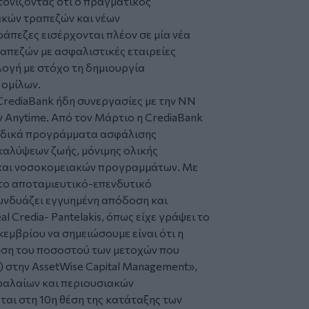
τονίζοντας ότι ο πραγματικός
ακών τραπεζών και νέων
άπεζες εισέρχονται πλέον σε μία νέα
ραπεζών με ασφαλιστικές εταιρείες
λογή με στόχο τη δημιουργία
 ομίλων.
 CrediaBank ήδη συνεργασίες με την NN
ην Anytime. Από τον Μάρτιο η CrediaBank
μαδικά προγράμματα ασφάλισης
αλύψεων ζωής, μόνιμης ολικής
και νοσοκομειακών προγραμμάτων. Με
το αποταμιευτικό-επενδυτικό
συνδυάζει εγγυημένη απόδοση και
al Credia- Pantelakis, όπως είχε γράψει το
εμβρίου να σημειώσουμε είναι ότι η
ηση του ποσοστού των μετοχών που
) στην AssetWise Capital Management»,
εφαλαίων και περιουσιακών
εται στη 10η θέση της κατάταξης των