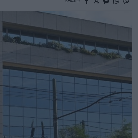
SHARE:
Facebook
Twitter
Messenger
Whatsapp
Viber