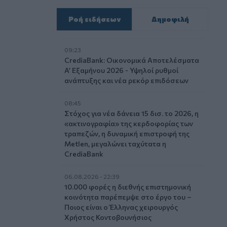
Ροή ειδήσεων
Δημοφιλή
09:23
CrediaBank: Οικονομικά Αποτελέσματα
A’ Εξαμήνου 2026 - Υψηλοί ρυθμοί
ανάπτυξης και νέα ρεκόρ επιδόσεων
08:45
Στόχος για νέα δάνεια 15 δισ. το 2026, η
«ακτινογραφία» της κερδοφορίας των
τραπεζών, η δυναμική επιστροφή της
Metlen, μεγαλώνει ταχύτατα η
CrediaBank
06.08.2026 - 22:39
10.000 φορές η διεθνής επιστημονική
κοινότητα παρέπεμψε στο έργο του –
Ποιος είναι ο Έλληνας χειρουργός
Χρήστος Κοντοβουνήσιος