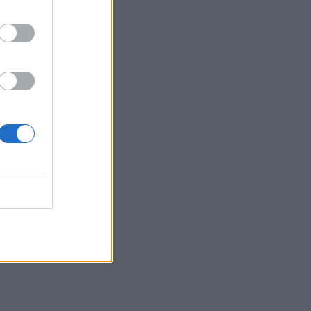
05.08.2026 - 09:45
Η Ελλάδα που αντιστέκεται και επιμένει
να μην ασφαλίζεται!
05.08.2026 - 09:20
Καλοκαιρινό ταξίδι: Οι 8 συμβουλές που
αξίζει να δώσει κάθε ασφαλιστής
στους πελάτες του
05.08.2026 - 08:51
Το εκλογικό «καμπανάκι» της Goldman
Sachs, η ισχυρή πιστωτική επέκταση
των ελληνικών τραπεζών, το «πάρτι»
στις αγορές, οι «κρυμμένες» αξίες της
ΓΕΚ ΤΕΡΝΑ
05.08.2026 - 08:37
Ιωάννης Μπολέτης – ΩΝΑΣΕΙΟ