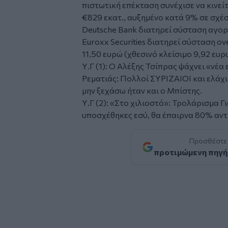
πιστωτική επέκταση συνέχισε να κινεί
€829 εκατ., αυξημένο κατά 9% σε σχέσ
Deutsche Bank διατηρεί σύσταση αγορά
Euroxx Securities διατηρεί σύσταση o
11,50 ευρώ (χθεσινό κλείσιμο 9,92 ευρ
Υ.Γ (1): O Αλέξης Τσίπρας ψάχνει «νέ
Ρεματιάς: Πολλοί ΣΥΡΙΖΑΙΟΙ και ελάχι
μην ξεχάσω ήταν και ο Μπίστης.
Υ.Γ (2): «Στο χιλιοστό»: Τρολάρισμα Γ
υποσχέθηκες εσύ, θα έπαιρνα 80% αντ
Προσθέστε
προτιμώμενη πηγή