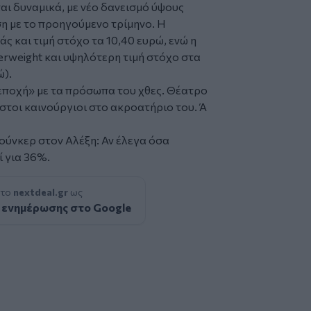
ται δυναμικά, με νέο δανεισμό ύψους
η με το προηγούμενο τρίμηνο. Η
ς και τιμή στόχο τα 10,40 ευρώ, ενώ η
verweight και υψηλότερη τιμή στόχο στα
ώ).
α εποχή» με τα πρόσωπα του χθες. Θέατρο
στοι καινούργιοι στο ακροατήριο του. Ά
ιούνκερ στον Αλέξη: Αν έλεγα όσα
ί για 36%.
 το
nextdeal.gr
ως
 ενημέρωσης στο Google