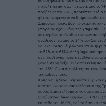
θα αυξηθεί στο 138,6% του ΑΕΠ από το
προβλέπει μια σαφή μείωση: από το 14
πρόβλεψη του ΔΝΤ, προκύπτει η ίδια ει
φέτος, αναμένεται να διαμορφωθεί στ
Δημοσκοπήσεις: Δύο ποιοτικά χαρακτ
μπορεί να έχουν ιδιαίτερη σημασία. Σε
καταγράφεται άνοδος εκείνων που δηλ
σταθερότητα από το 34% τον Σεπτέμβ
και εκείνοι που δηλώνουν ότι θα ψηφί
το 57% στο 61%). Άλλη δημοσκόπηση της
ότι η κυβέρνηση έχει περιθώριο να αν
μεγαλύτερη δεξαμενή από εκείνη που έχ
του 46%. Είναι οι πολίτες που εγκρίνο
της κυβέρνησης.
Κύπρου: Τη δυναμική ανάπτυξης και τ
αποτυπώνουν τα αποτελέσματα της Τρα
καθαρά αποτελέσματα να διαμορφώνον
Ενσώματων Ιδίων Κεφαλαίων (ROTE) δ
επίπεδο του 18,0%, ενώ τα βασικά κέρ