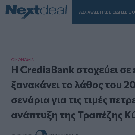
ΑΣΦΑΛΙΣΤΙΚΕΣ ΕΙΔΗΣΕΙΣ
Ο
Facebook
Instagram
LinkedIn
TikTok
X
Homepage
ΟΙΚΟΝΟΜΙΑ
Η CrediaBank στοχεύει σε
ξανακάνει το λάθος του 2
σενάρια για τις τιμές πετρ
ανάπτυξη της Τραπέζης Κ