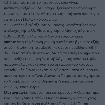
list. Κάτι που, προς το παρόν, δεν έχει γίνει.
Αντίθετα, δεξιά και δεξιότερα, ξεκίνησε η αποδόμηση
των υποψηφιοτήτων. Λέτε να τους «κάψουν» όλους για
να πάμε σε Πολωνικό σύστημα;
Υ.Γ.H στήλη διαβάζει ότι ο Γιάννος Κοντόπουλος είναι
στέλεχος της UBS. Είστε σίγουροι; Μήπως πήγε στην
UBS το 2015, αλλά πλέον δεν στεγάζεται εκεί;
Jumbo
: Από τη χθεσινή γενική συνέλευση βγήκε το εξής
απτό: η διοίκηση παραδέχθηκε ότι τα περιθώρια EBIT
θα ψαλιδιστούν/πιεστούν ( διαλέξτε εσείς το ρήμα που
απεικονίζει τη σωστή ένταση) λόγω της ανόδου τιμών
πρώτων υλών και κυρίως του μεταφορικού κόστους.
Premia: Πέριξ των 11 εκατ. ευρώ αποτιμάται σήμερα το
συγκρότημα στον Άγιο Διονύσιο Πειραιά, που αγόρασε
το Νοέμβριο από την Dimand η Premia με enterprise
value 10,1 εκατ. ευρώ.
Μεταγραφές
: Κόσμος πάει και έρχεται. H Optima πήρε
τον Ιωάννη Μπατιστάκη (Alpha Finance) για πωλήσεις
και τον N. Κάτσιο για ανάλυση (Euroxx). Η Πειραιώς