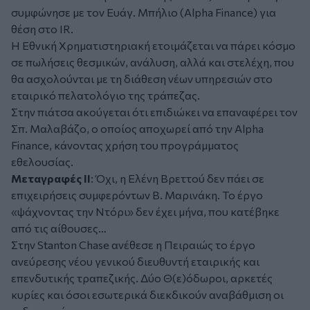
συμφώνησε με τον Ευάγ. Μπήλιο (Alpha Finance) για
θέση στο IR.
Η Εθνική Χρηματιστηριακή ετοιμάζεται να πάρει κόσμο
σε πωλήσεις θεσμικών, ανάλυση, αλλά και στελέχη, που
θα ασχολούνται με τη διάθεση νέων υπηρεσιών στο
εταιρικό πελατολόγιο της τράπεζας.
Στην πιάτσα ακούγεται ότι επιδιώκει να επαναφέρει τον
Σπ. Μαλαβάζο, ο οποίος αποχωρεί από την Alpha
Finance, κάνοντας χρήση του προγράμματος
εθελουσίας.
Μεταγραφές ΙΙ
: Όχι, η Ελένη Βρεττού δεν πάει σε
επιχειρήσεις συμφερόντων Β. Μαρινάκη. Το έργο
«ψάχνοντας την Ντόρι» δεν έχει μήνα, που κατέβηκε
από τις αίθουσες…
Στην Stanton Chase ανέθεσε η Πειραιώς το έργο
ανεύρεσης νέου γενικού διευθυντή εταιρικής και
επενδυτικής τραπεζικής. Δύο Θ(ε)όδωροι, αρκετές
κυρίες και όσοι εσωτερικά διεκδικούν αναβάθμιση οι