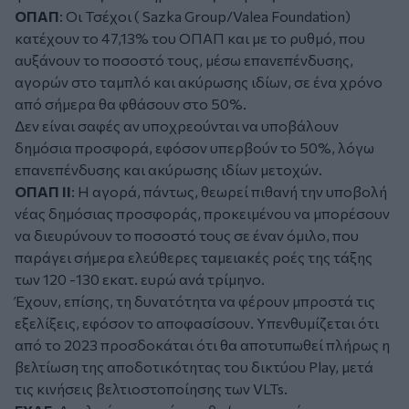
ΟΠΑΠ
: Οι Τσέχοι ( Sazka Group/Valea Foundation)
κατέχουν το 47,13% του ΟΠΑΠ και με το ρυθμό, που
αυξάνουν το ποσοστό τους, μέσω επανεπένδυσης,
αγορών στο ταμπλό και ακύρωσης ιδίων, σε ένα χρόνο
από σήμερα θα φθάσουν στο 50%.
Δεν είναι σαφές αν υποχρεούνται να υποβάλουν
δημόσια προσφορά, εφόσον υπερβούν το 50%, λόγω
επανεπένδυσης και ακύρωσης ιδίων μετοχών.
ΟΠΑΠ ΙΙ
: Η αγορά, πάντως, θεωρεί πιθανή την υποβολή
νέας δημόσιας προσφοράς, προκειμένου να μπορέσουν
να διευρύνουν το ποσοστό τους σε έναν όμιλο, που
παράγει σήμερα ελεύθερες ταμειακές ροές της τάξης
των 120 -130 εκατ. ευρώ ανά τρίμηνο.
Έχουν, επίσης, τη δυνατότητα να φέρουν μπροστά τις
εξελίξεις, εφόσον το αποφασίσουν. Υπενθυμίζεται ότι
από το 2023 προσδοκάται ότι θα αποτυπωθεί πλήρως η
βελτίωση της αποδοτικότητας του δικτύου Play, μετά
τις κινήσεις βελτιοστοποίησης των VLTs.