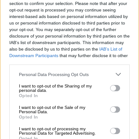
Randy Schekman, Νομπελίστας Ιατρικής: «Σε πέντε χρόνια
section to confirm your selection. Please note that after your
μπορεί να έχουμε θεραπεία που αναστέλλει την εξέλιξη του
opt-out request is processed you may continue seeing
Πάρκινσον»
interest-based ads based on personal information utilized by
us or personal information disclosed to third parties prior to
05.08.2026 - 12:33
your opt-out. You may separately opt-out of the further
Ε.Ε και παράνομη μετανάστευση: προτάσεις και δράσεις με
disclosure of your personal information by third parties on the
παρονομαστή το κοινό συμφέρον
IAB’s list of downstream participants. This information may
also be disclosed by us to third parties on the
IAB’s List of
05.08.2026 - 12:11
Downstream Participants
that may further disclose it to other
Αντώνης Βουκλαρής - «ΕΡΡΙΚΟΣ ΝΤΥΝΑΝ»
third parties.
05.08.2026 - 11:30
Personal Data Processing Opt Outs
Η νέα εποχή στην εκπαίδευση των ασφαλιστικών
I want to opt-out of the Sharing of my
διαμεσολαβητών
personal data.
Opted In
05.08.2026 - 10:50
Ξεκινούν οι αιτήσεις στο vouchers.gov.gr για το Πρόγραμμα
I want to opt-out of the Sale of my
Personal Data.
«Τουρισμός για όλους 2026-2027»
Opted In
05.08.2026 - 10:19
I want to opt-out of processing my
WWF: Περισσότερα από 180.000 στρέμματα καμένων
Personal Data for Targeted Advertising.
Opted In
δασικών εκτάσεων στην Ελλάδα σε λίγες μόλις μέρες