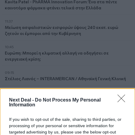
Kavita Patel - PhARMA Innovation Forum: Ένα στα πέντε
καινοτόμα φάρμακα φτάνει τελικά στην Ελλάδα
11:37
Μείωση ασφαλιστικών εισφορών ύψους 240 εκατ. ευρώ
ζητούν οι έμποροι από την Κυβέρνηση
10:45
Ευρώπη: Μπορεί η κλιματική αλλαγή να οδηγήσει σε
ενεργειακή κρίση;
09:15
Στέλιος Λιανός – INTERAMERICAN / Αθηναϊκή Γενική Κλινική
08:40
Η γαλλική «ψήφος» στο «καλώδιο» και τα συμφέροντα, οι
Next Deal -
Do Not Process My Personal
ελληνικές τράπεζες «πρωταθλήτριες» στα δάνεια, νέο deal
Information
Βαρδινογιάννη- Εξάρχου και ο διπλασιασμός των κερδών της
ΔΕΗ
If you wish to opt-out of the sale, sharing to third parties, or
processing of your personal or sensitive information for
05.08.2026 - 13:37
targeted advertising by us, please use the below opt-out