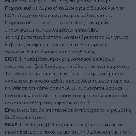
ΕΧΑΕ
: Δουλειές με ..φούντες θα ‘χει το τριήμερο
Παρασκευή με Κυριακή το Διοικητικό Συμβούλιο της
ΕΧΑΕ. Αρχικά, είναι προγραμματισμένες για την
Παρασκευή οι τελικές συνεντεύξεις των τριών
υποψηφίων, που περιλαμβάνει η short list.
Το Σάββατο προβλέπεται να συνεδριάσει το Δ.Σ για να
λάβει τις αποφάσεις του, ώστε τη Δευτέρα να
ανακοινωθεί το όνομα του επιλεχθέντος.
ΕΧΑΕ ΙΙ
: Αυτά βάσει προγραμματισμού καθώς ως
γνωστόν στη ζωή δεν έρχονται όλα όπως τα περιμένεις.
Τα ονόματα των υποψηφίων, όπως είπαμε, σκόρπισαν
γκρίνια στην αγορά καθώς απουσιάζει το εκτόπισμα και
η αίσθηση ότι κάποιος εκ των Θ. Κυριακόπουλου και Γ.
Κοντόπουλου διαθέτει τη δυνατότητα να αντιμετωπίσει
παλαιά προβλήματα με φρέσκια ματιά.
Επομένως, δεν θα αποτελούσε έκπληξη το να κηρυχθεί η
διαδικασία άγονη.
ΕΧΑΕ III
: Είθισται, βέβαια, σε τέτοιες περιπτώσεις να
προλαβαίνεις το κακό, με μια άτυπη διεύρυνση της short