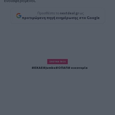
ενδιαφερόμενοι.
Προσθέστε το
nextdeal.gr
ως
προτιμώμενη πηγή ενημέρωσης στο Google
ΣΧΕΤΙΚΆ TAGS
ΕΧΑΕ
Jumbo
ΟΠΑΠ
οικονομία