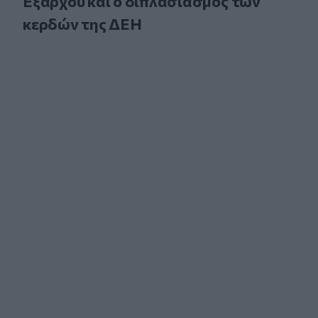
Εξάρχου και ο διπλασιασμός των
κερδών της ΔΕΗ