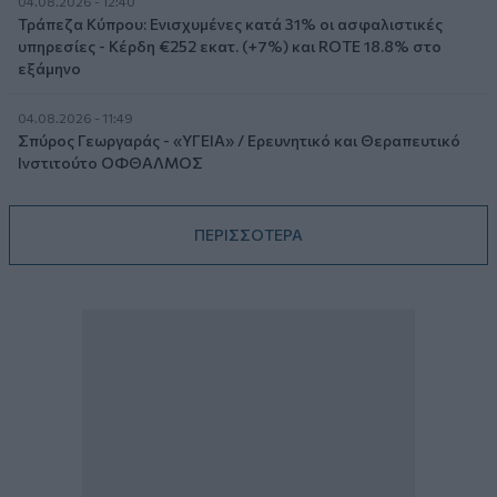
04.08.2026 - 12:40
Τράπεζα Κύπρου: Ενισχυμένες κατά 31% οι ασφαλιστικές
υπηρεσίες - Κέρδη €252 εκατ. (+7%) και ROTE 18.8% στο
εξάμηνο
04.08.2026 - 11:49
Σπύρος Γεωργαράς - «ΥΓΕΙΑ» / Ερευνητικό και Θεραπευτικό
Ινστιτούτο ΟΦΘΑΛΜΟΣ
ΠΕΡΙΣΣΟΤΕΡΑ