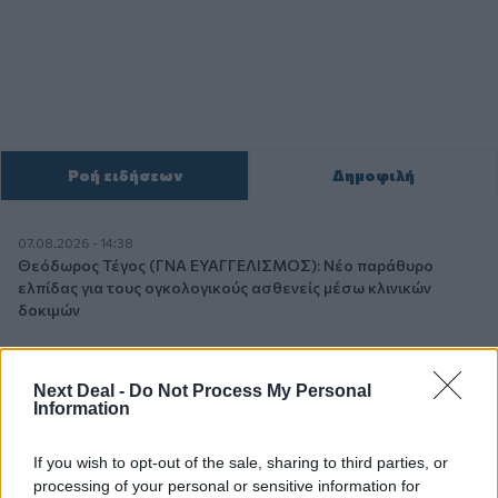
Ροή ειδήσεων
Δημοφιλή
07.08.2026 - 14:38
Θεόδωρος Τέγος (ΓΝΑ ΕΥΑΓΓΕΛΙΣΜΟΣ): Νέο παράθυρο
ελπίδας για τους ογκολογικούς ασθενείς μέσω κλινικών
δοκιμών
07.08.2026 - 13:16
Χρήστος Γεωργόπουλος – «ΕΡΡΙΚΟΣ ΝΤΥΝΑΝ»/ΚΕΝΤΡΟ
Next Deal -
Do Not Process My Personal
ΑΝΑΠΛΑΣΗ
Information
07.08.2026 - 12:25
If you wish to opt-out of the sale, sharing to third parties, or
Allianz: Ισχυρές επιδόσεις στο α’ εξάμηνο του 2026 – Ο Oliver
processing of your personal or sensitive information for