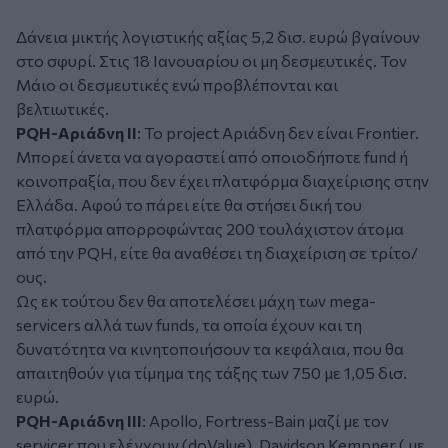
Δάνεια μικτής λογιστικής αξίας 5,2 δισ. ευρώ βγαίνουν
στο σφυρί. Στις 18 Ιανουαρίου οι μη δεσμευτικές. Τον
Μάιο οι δεσμευτικές ενώ προβλέπονται και
βελτιωτικές.
PQH-Αριάδνη ΙΙ
: Το project Αριάδνη δεν είναι Frontier.
Μπορεί άνετα να αγοραστεί από οποιοδήποτε fund ή
κοινοπραξία, που δεν έχει πλατφόρμα διαχείρισης στην
Ελλάδα. Αφού το πάρει είτε θα στήσει δική του
πλατφόρμα απορροφώντας 200 τουλάχιστον άτομα
από την PQH, είτε θα αναθέσει τη διαχείριση σε τρίτο/
ους.
Ως εκ τούτου δεν θα αποτελέσει μάχη των mega-
servicers αλλά των funds, τα οποία έχουν και τη
δυνατότητα να κινητοποιήσουν τα κεφάλαια, που θα
απαιτηθούν για τίμημα της τάξης των 750 με 1,05 δισ.
ευρώ.
PQH-Αριάδνη ΙΙI
: Apollo, Fortress-Bain μαζί με τον
servicer που ελέγχουν (doValue), Davidson Kempner ( με