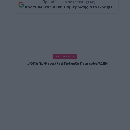
Προσθέστε το
nextdeal.gr
ως
προτιμώμενη πηγή ενημέρωσης στο Google
ΣΧΕΤΙΚΆ TAGS
ΟΠΑΠ
Φουρλής
Τράπεζα Πειραιώς
ΔΕΗ