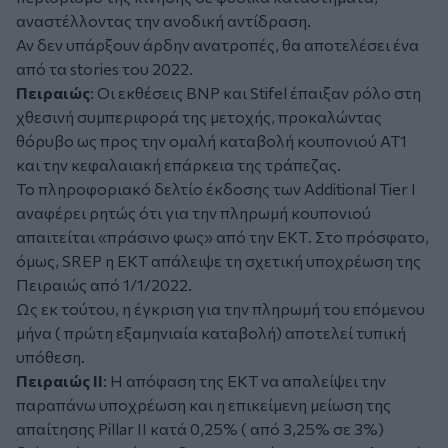
αναστέλλοντας την ανοδική αντίδραση.
Αν δεν υπάρξουν άρδην ανατροπές, θα αποτελέσει ένα
από τα stories του 2022.
Πειραιώς
: Οι εκθέσεις BNP και Stifel έπαιξαν ρόλο στη
χθεσινή συμπεριφορά της μετοχής, προκαλώντας
θόρυβο ως προς την ομαλή καταβολή κουπονιού ΑΤ1
και την κεφαλαιακή επάρκεια της τράπεζας.
Το πληροφοριακό δελτίο έκδοσης των Additional Tier I
αναφέρει ρητώς ότι για την πληρωμή κουπονιού
απαιτείται «πράσινο φως» από την ΕΚΤ. Στο πρόσφατο,
όμως, SREP η ΕΚΤ απάλειψε τη σχετική υποχρέωση της
Πειραιώς από 1/1/2022.
Ως εκ τούτου, η έγκριση για την πληρωμή του επόμενου
μήνα ( πρώτη εξαμηνιαία καταβολή) αποτελεί τυπική
υπόθεση.
Πειραιώς ΙΙ
: Η απόφαση της ΕΚΤ να απαλείψει την
παραπάνω υποχρέωση και η επικείμενη μείωση της
απαίτησης Pillar II κατά 0,25% ( από 3,25% σε 3%)