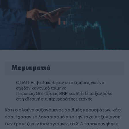
Με μια ματιά
ΟΠΑΠ: Επιβεβαιώθηκαν οι εκτιμήσεις για ένα
σχεδόν κανονικό τρίμηνο
Πειραιώς: Οι εκθέσεις BNP και Stifel έπαιξαν ρόλο
στη χθεσινή συμπεριφορά της μετοχής
Κάτι ο ολοένα αυξανόμενος αριθμός κρουσμάτων, κάτι
όσοι έχασαν το λογαριασμό από την ταχεία εξυγίανση
των τραπεζικών ισολογισμών, το Χ.Α ταρακουνήθηκε.