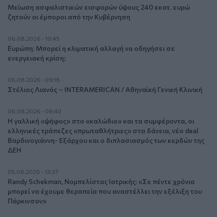
Μείωση ασφαλιστικών εισφορών ύψους 240 εκατ. ευρώ
ζητούν οι έμποροι από την Κυβέρνηση
06.08.2026 - 10:45
Ευρώπη: Μπορεί η κλιματική αλλαγή να οδηγήσει σε
ενεργειακή κρίση;
06.08.2026 - 09:15
Στέλιος Λιανός – INTERAMERICAN / Αθηναϊκή Γενική Κλινική
06.08.2026 - 08:40
Η γαλλική «ψήφος» στο «καλώδιο» και τα συμφέροντα, οι
ελληνικές τράπεζες «πρωταθλήτριες» στα δάνεια, νέο deal
Βαρδινογιάννη- Εξάρχου και ο διπλασιασμός των κερδών της
ΔΕΗ
05.08.2026 - 13:37
Randy Schekman, Νομπελίστας Ιατρικής: «Σε πέντε χρόνια
μπορεί να έχουμε θεραπεία που αναστέλλει την εξέλιξη του
Πάρκινσον»