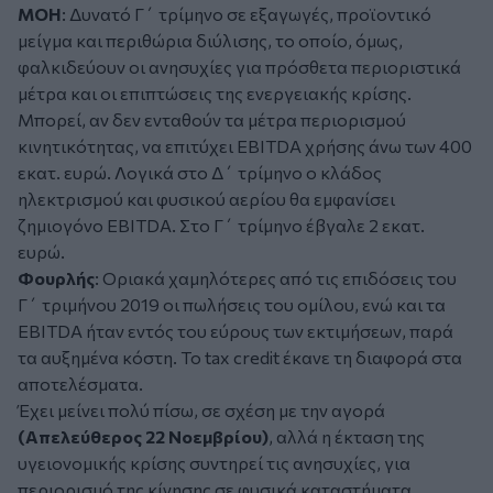
MOH
: Δυνατό Γ΄ τρίμηνο σε εξαγωγές, προϊοντικό
μείγμα και περιθώρια διύλισης, το οποίο, όμως,
φαλκιδεύουν οι ανησυχίες για πρόσθετα περιοριστικά
μέτρα και οι επιπτώσεις της ενεργειακής κρίσης.
Μπορεί, αν δεν ενταθούν τα μέτρα περιορισμού
κινητικότητας, να επιτύχει EBITDA χρήσης άνω των 400
εκατ. ευρώ. Λογικά στο Δ΄ τρίμηνο ο κλάδος
ηλεκτρισμού και φυσικού αερίου θα εμφανίσει
ζημιογόνο EBITDA. Στο Γ΄ τρίμηνο έβγαλε 2 εκατ.
ευρώ.
Φουρλής
: Οριακά χαμηλότερες από τις επιδόσεις του
Γ΄ τριμήνου 2019 οι πωλήσεις του ομίλου, ενώ και τα
EBITDA ήταν εντός του εύρους των εκτιμήσεων, παρά
τα αυξημένα κόστη. Το tax credit έκανε τη διαφορά στα
αποτελέσματα.
Έχει μείνει πολύ πίσω, σε σχέση με την αγορά
(Απελεύθερος 22 Νοεμβρίου)
, αλλά η έκταση της
υγειονομικής κρίσης συντηρεί τις ανησυχίες, για
περιορισμό της κίνησης σε φυσικά καταστήματα,