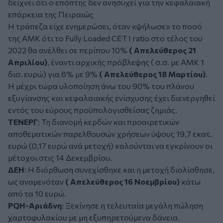
δείχνει ότι ο επόπτης δεν ανησυχεί για την κεφαλαιακή
επάρκεια της Πειραιώς
Η τράπεζα είχε ενημερώσει, όταν «ψήλωσε» το ποσό
της ΑΜΚ ότι το Fully Loaded CET I ratio στο τέλος του
2022 θα ανέλθει σε περίπου 10%
( Απελεύθερος 21
Απριλίου)
, έναντι αρχικής πρόβλεψης ( σ.σ. με ΑΜΚ 1
δισ. ευρώ) για 8% με 9%
( Απελεύθερος 18 Μαρτίου)
.
Η μέχρι τώρα υλοποίηση άνω του 90% του πλάνου
εξυγίανσης και κεφαλαιακής ενίσχυσης έχει διενεργηθεί
εντός του εύρους προϋπολογισθείσας ζημιάς.
ΤΕΝΕΡΓ
: Τη διανομή κερδών και προαιρετικών
αποθεματικών παρελθουσών χρήσεων ύψους 19,7 εκατ.
ευρώ (0,17 ευρώ ανά μετοχή) καλούνται να εγκρίνουν οι
μέτοχοι στις 14 Δεκεμβρίου.
ΔΕΗ
: Η διόρθωση συνεχίσθηκε και η μετοχή διολίσθησε,
ως αναμενόταν
( Απελεύθερος 16 Νοεμβρίου)
κάτω
από τα 10 ευρώ.
PQH-Αριάδνη
: Ξεκίνησε η τελευταία μεγάλη πώληση
χαρτοφυλακίου με μη εξυπηρετούμενα δάνεια.