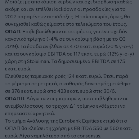
Μοιάζει με αποκόμιση κερδών και όχι διόρθωση καθώς
ακόμη και αν επέλθει lockdown οι προσδοκίες για το
2022 παραμένουν αισιόδοξες. Η ταλαιπωρία, όμως, θα
συνεχισθεί καθώς είμαστε στα τελειώματα του έτους.
ΟΠΑΠ
: Επιβεβαιώθηκαν οι εκτιμήσεις για ένα σχεδόν
κανονικό τρίμηνο (-4% σε συγκρίσιμη βάση με το Q3
2019). Τα έσοδα ανήλθαν σε 470 εκατ. ευρώ (20% y-o-y)
και τα συγκρίσιμα EBITDA σε 117 εκατ. ευρώ (12% y-o-y)
χάρη στη Stoiximan. Τα δημοσιευμένα EBITDA σε 175
εκατ. ευρώ.
Ελεύθερες ταμειακές ροές 124 εκατ. ευρώ. Έτσι, παρά
το μέρισμα σε μετρητά, ο καθαρός δανεισμός μειώθηκε
σε 378 εκατ. ευρώ από 423 εκατ. ευρώ στις 30/6.
ΟΠΑΠ ΙΙ
: Λόγω των περιορισμών, που επιβλήθηκαν σε
ανεμβολίαστους, το τρέχον Δ΄ τρίμηνο ενδέχεται να
επηρεαστεί αρνητικά.
Το τμήμα Ανάλυσης της Eurobank Equities εκτιμά ότι ο
ΟΠΑΠ θα κλείσει τη χρήση με EBITDA 550 με 560 εκατ.
ευρώ. Λίγο χαμηλότερα από το consensus.