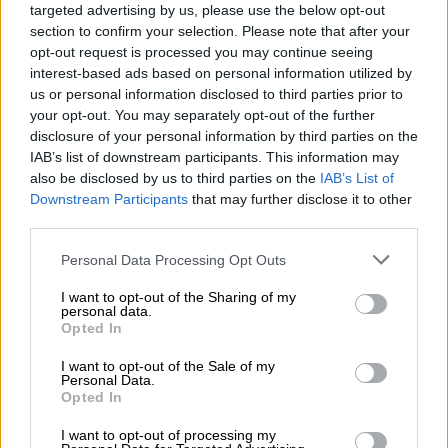
Bäte συνδέει τα αποτελέσματα με το κλείσιμο του
targeted advertising by us, please use the below opt-out
«protection gap»
section to confirm your selection. Please note that after your
opt-out request is processed you may continue seeing
07.08.2026 - 12:12
interest-based ads based on personal information utilized by
Οι αισθητήρες βλέπουν καλύτερα από τον άνθρωπο. Πάντα;
us or personal information disclosed to third parties prior to
your opt-out. You may separately opt-out of the further
07.08.2026 - 11:01
disclosure of your personal information by third parties on the
Generali: Αποτελέσματα Α' Εξαμήνου - Εξαιρετική ανάπτυξη
IAB’s list of downstream participants. This information may
στα Λειτουργικά και Προσαρμοσμένα Καθαρά Αποτελέσματα
also be disclosed by us to third parties on the
IAB’s List of
με συμβολή από όλες τις επιχειρηματικές δραστηριότητες
Downstream Participants
that may further disclose it to other
third parties.
07.08.2026 - 10:28
Ομαδικά Ασφαλιστικά προϊόντα Επαγγελματικής
Personal Data Processing Opt Outs
Συνταξιοδότησης: Νέο πεδίο ανάπτυξης για ασφαλιστικές και
ασφαλιστές
I want to opt-out of the Sharing of my
personal data.
Opted In
07.08.2026 - 09:23
CrediaBank: Οικονομικά Αποτελέσματα A’ Εξαμήνου 2026 -
I want to opt-out of the Sale of my
Personal Data.
Υψηλοί ρυθμοί ανάπτυξης και νέα ρεκόρ επιδόσεων
Opted In
07.08.2026 - 08:45
I want to opt-out of processing my
Στόχος για νέα δάνεια 15 δισ. το 2026, η «ακτινογραφία» της