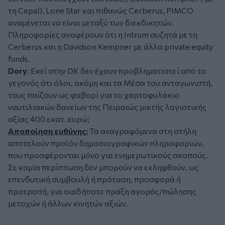
τη Cepal), Lone Star και πιθανώς Cerberus, PIMCO
αναμένεται να είναι μεταξύ των διεκδικητών.
Πληροφορίες αναφέρουν ότι η Ιntrum συζητά με τη
Cerberus και η Davidson Kempner με άλλα private equity
funds.
Dory
: Εκεί στην DK δεν έχουν προβληματιστεί από το
γεγονός ότι όλοι, ακόμη και τα Μέσα του ανταγωνιστή,
τους παίζουν ως φαβορί για το χαρτοφυλάκιο
ναυτιλιακών δανείων της Πειραιώς μικτής λογιστικής
αξίας 400 εκατ. ευρώ;
Αποποίηση ευθύνης:
Τα αναγραφόμενα στη στήλη
αποτελούν προϊόν δημοσιογραφικών πληροφοριών,
που προσφέρονται μόνο για ενημερωτικούς σκοπούς.
Σε καμία περίπτωση δεν μπορούν να εκληφθούν, ως
επενδυτική συμβουλή ή πρόταση, προσφορά ή
προτροπή, για οιαδήποτε πράξη αγοράς/πώλησης
μετοχών ή άλλων κινητών αξιών.