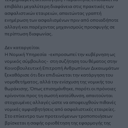
επιβάλει μεγαλύτερη διαφάνεια στις πρακτικές των
ασφαλιστικών εταιρειών, απαιτώντας γραπτή
ενημέρωση των ασφαλισμένων πριν από οποιαδήποτε
αλλαγή και παρέχοντας μηχανισμούς προσφυγής σε
περίπτωση διαφωνίας.
Δεν καταργείται
Η Νομική Υπηρεσία -εκπροσωπεί την κυβέρνηση ως
νομικός σύμβουλος- στη συζήτηση του θέματος στην
Κοινοβουλευτική Επιτροπή Ανθρωπίνων Δικαιωμάτων
ξεκαθάρισε ότι δεν επιδιώκεται την κατάργηση του
νομοθετήματος, αλλά την ενίσχυση της νομικής του
θωράκισης. Όπως επισημάνθηκε, παρότι οι πρόνοιες
κρίνονται προς τη σωστή κατεύθυνση, απαιτούνται
στοχευμένες αλλαγές ώστε να αποφευχθούν πιθανές
νομικές αμφισβητήσεις από ασφαλιστικές εταιρείες.
Στο επίκεντρο των προτεινόμενων τροποποιήσεων
βρίσκεται η σαφής οριοθέτηση της εφαρμογής της