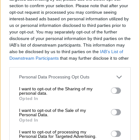
Metlen, μεγαλώνει ταχύτατα η CrediaBank
section to confirm your selection. Please note that after your
opt-out request is processed you may continue seeing
06.08.2026 - 22:39
interest-based ads based on personal information utilized by
10.000 φορές η διεθνής επιστημονική κοινότητα παρέπεμψε
us or personal information disclosed to third parties prior to
στο έργο του – Ποιος είναι ο Έλληνας χειρουργός Χρήστος
your opt-out. You may separately opt-out of the further
Κοντοβουνήσιος
disclosure of your personal information by third parties on the
IAB’s list of downstream participants. This information may
06.08.2026 - 14:55
also be disclosed by us to third parties on the
IAB’s List of
Μιχάλης Τάτσης, Insurance & Healthcare Analyst, διευθυντής
Downstream Participants
that may further disclose it to other
Επιχειρηματικής Ανάπτυξης Ομίλου HHG
third parties.
Personal Data Processing Opt Outs
06.08.2026 - 13:30
Όταν η επόμενη μέρα είναι στάχτη, τι θα πει ο Ασφαλιστικός
I want to opt-out of the Sharing of my
Διαμεσολαβητής στον πελάτη κλάδου υγείας;
personal data.
Opted In
06.08.2026 - 12:22
Kavita Patel - PhARMA Innovation Forum: Ένα στα πέντε
I want to opt-out of the Sale of my
Personal Data.
καινοτόμα φάρμακα φτάνει τελικά στην Ελλάδα
Opted In
06.08.2026 - 11:37
I want to opt-out of processing my
Μείωση ασφαλιστικών εισφορών ύψους 240 εκατ. ευρώ
Personal Data for Targeted Advertising.