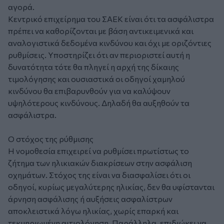
αγορά.
Κεντρικό επιχείρημα του ΣΑΕΚ είναι ότι τα ασφάλιστρα
πρέπει να καθορίζονται με βάση αντικειμενικά και
αναλογιστικά δεδομένα κινδύνου και όχι με οριζόντιες
ρυθμίσεις. Υποστηρίζει ότι αν περιοριστεί αυτή η
δυνατότητα τότε θα πληγεί η αρχή της δίκαιης
τιμολόγησης και ουσιαστικά οι οδηγοί χαμηλού
κινδύνου θα επιβαρυνθούν για να καλύψουν
υψηλότερους κινδύνους. Δηλαδή θα αυξηθούν τα
ασφάλιστρα.
Ο στόχος της ρύθμισης
Η νομοθεσία επιχειρεί να ρυθμίσει πρωτίστως το
ζήτημα των ηλικιακών διακρίσεων στην ασφάλιση
οχημάτων. Στόχος της είναι να διασφαλίσει ότι οι
οδηγοί, κυρίως μεγαλύτερης ηλικίας, δεν θα υφίστανται
άρνηση ασφάλισης ή αυξήσεις ασφαλίστρων
αποκλειστικά λόγω ηλικίας, χωρίς επαρκή και
τεκμηριωμένη αιτιολόγηση. Παράλληλα, επιδιώκει να