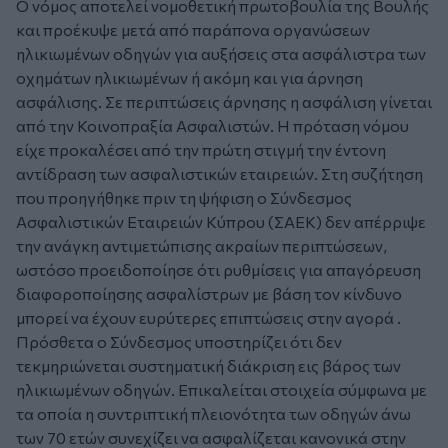
Ο νόμος αποτελεί νομοθετική πρωτοβουλία της Βουλής
και προέκυψε μετά από παράπονα οργανώσεων
ηλικιωμένων οδηγών για αυξήσεις στα ασφάλιστρα των
οχημάτων ηλικιωμένων ή ακόμη και για άρνηση
ασφάλισης. Σε περιπτώσεις άρνησης η ασφάλιση γίνεται
από την Κοινοπραξία Ασφαλιστών. Η πρόταση νόμου
είχε προκαλέσει από την πρώτη στιγμή την έντονη
αντίδραση των ασφαλιστικών εταιρειών. Στη συζήτηση
που προηγήθηκε πριν τη ψήφιση ο Σύνδεσμος
Ασφαλιστικών Εταιρειών Κύπρου (ΣΑΕΚ) δεν απέρριψε
την ανάγκη αντιμετώπισης ακραίων περιπτώσεων,
ωστόσο προειδοποίησε ότι ρυθμίσεις για απαγόρευση
διαφοροποίησης ασφαλίστρων με βάση τον κίνδυνο
μπορεί να έχουν ευρύτερες επιπτώσεις στην αγορά .
Πρόσθετα ο Σύνδεσμος υποστηρίζει ότι δεν
τεκμηριώνεται συστηματική διάκριση εις βάρος των
ηλικιωμένων οδηγών. Επικαλείται στοιχεία σύμφωνα με
τα οποία η συντριπτική πλειονότητα των οδηγών άνω
των 70 ετών συνεχίζει να ασφαλίζεται κανονικά στην