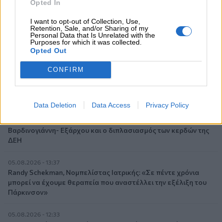
Opted In
ζητούν οι έμποροι από την Κυβέρνηση
I want to opt-out of Collection, Use,
06.08.2026 - 10:45
Retention, Sale, and/or Sharing of my
Personal Data that Is Unrelated with the
Ευρώπη: Μπορεί η κλιματική αλλαγή να οδηγήσει σε
Purposes for which it was collected.
ενεργειακή κρίση;
Opted Out
06.08.2026 - 09:15
CONFIRM
Στέλιος Λιανός – INTERAMERICAN / Αθηναϊκή Γενική Κλινική
06.08.2026 - 08:40
Data Deletion
Data Access
Privacy Policy
Η γαλλική «ψήφος» στο «καλώδιο» και τα συμφέροντα, οι
ελληνικές τράπεζες «πρωταθλήτριες» στα δάνεια, νέο deal
Βαρδινογιάννη- Εξάρχου και ο διπλασιασμός των κερδών της
ΔΕΗ
05.08.2026 - 13:37
Randy Schekman, Νομπελίστας Ιατρικής: «Σε πέντε χρόνια
μπορεί να έχουμε θεραπεία που αναστέλλει την εξέλιξη του
Πάρκινσον»
05.08.2026 - 12:33