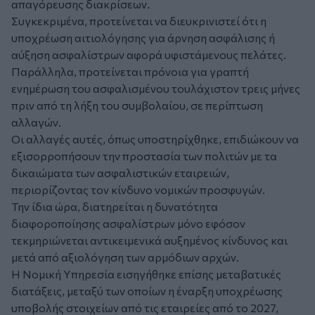
απαγόρευσης διακρίσεων.
Συγκεκριμένα, προτείνεται να διευκρινιστεί ότι η
υποχρέωση αιτιολόγησης για άρνηση ασφάλισης ή
αύξηση ασφαλίστρων αφορά υφιστάμενους πελάτες.
Παράλληλα, προτείνεται πρόνοια για γραπτή
ενημέρωση του ασφαλισμένου τουλάχιστον τρεις μήνες
πριν από τη λήξη του συμβολαίου, σε περίπτωση
αλλαγών.
Οι αλλαγές αυτές, όπως υποστηρίχθηκε, επιδιώκουν να
εξισορροπήσουν την προστασία των πολιτών με τα
δικαιώματα των ασφαλιστικών εταιρειών,
περιορίζοντας τον κίνδυνο νομικών προσφυγών.
Την ίδια ώρα, διατηρείται η δυνατότητα
διαφοροποίησης ασφαλίστρων μόνο εφόσον
τεκμηριώνεται αντικειμενικά αυξημένος κίνδυνος και
μετά από αξιολόγηση των αρμόδιων αρχών.
Η Νομική Υπηρεσία εισηγήθηκε επίσης μεταβατικές
διατάξεις, μεταξύ των οποίων η έναρξη υποχρέωσης
υποβολής στοιχείων από τις εταιρείες από το 2027,