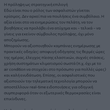
Η πρόληψη ως στρατηγική επιλογή
Εδώ είναι που ο ρόλος των ασφαλιστών γίνεται
κρίσιμος. Δεν αρκεί πια να πουλήσεις ένα συμβόλαιο. Η
αξία είναι στο να ενημερώσεις τον πελάτη, να τον
βοηθήσεις να προλάβει ένα ατύχημα και – τελικά – να
γίνεις για εκείνον σύμβουλος πρόληψης, όχι μόνο
αποζημίωσης.
Μπορούν να αξιοποιηθούν καμπάνιες ενημέρωσης με
πρακτικές οδηγίες: αποφυγή οδήγησης τις θερμές ώρες
της ημέρας, έλεγχος πίεσης ελαστικών, συχνές στάσεις,
χρήση συστημάτων κλιματισμού σωστά (π.χ. όχι με το
air condition να στοχεύει στο πρόσωπο για πολλές ώρες)
και καλή ενυδάτωση. Επίσης, οι ασφαλιστικές που
αξιοποιούν την τηλεματική τεχνολογία μπορούν να
αποστέλλουν real-time ειδοποιήσεις για οδηγική
συμπεριφορά όταν οι εξωτερικές θερμοκρασίες είναι
επικίνδυνες.