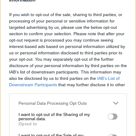
Ευρώπη: Μπορεί η κλιματική αλλαγή να οδηγήσει σε
ενεργειακή κρίση;
If you wish to opt-out of the sale, sharing to third parties, or
processing of your personal or sensitive information for
09:15
targeted advertising by us, please use the below opt-out
Στέλιος Λιανός – INTERAMERICAN / Αθηναϊκή Γενική Κλινική
section to confirm your selection. Please note that after your
opt-out request is processed you may continue seeing
08:40
interest-based ads based on personal information utilized by
Η γαλλική «ψήφος» στο «καλώδιο» και τα συμφέροντα, οι
us or personal information disclosed to third parties prior to
ελληνικές τράπεζες «πρωταθλήτριες» στα δάνεια, νέο deal
your opt-out. You may separately opt-out of the further
Βαρδινογιάννη- Εξάρχου και ο διπλασιασμός των κερδών της
disclosure of your personal information by third parties on the
ΔΕΗ
IAB’s list of downstream participants. This information may
also be disclosed by us to third parties on the
IAB’s List of
05.08.2026 - 13:37
Downstream Participants
that may further disclose it to other
Randy Schekman, Νομπελίστας Ιατρικής: «Σε πέντε χρόνια
third parties.
μπορεί να έχουμε θεραπεία που αναστέλλει την εξέλιξη του
Πάρκινσον»
Personal Data Processing Opt Outs
05.08.2026 - 12:33
I want to opt-out of the Sharing of my
personal data.
Ε.Ε και παράνομη μετανάστευση: προτάσεις και δράσεις με
Opted In
παρονομαστή το κοινό συμφέρον
I want to opt-out of the Sale of my