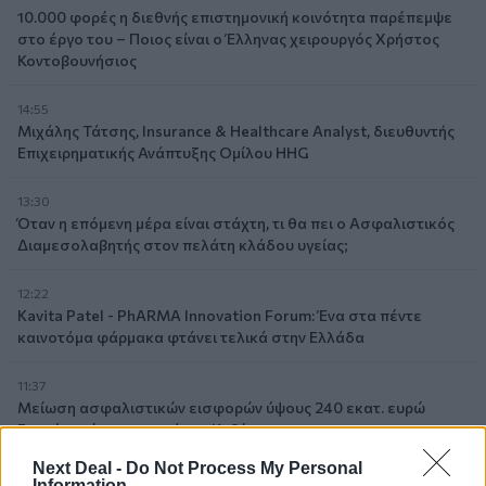
10.000 φορές η διεθνής επιστημονική κοινότητα παρέπεμψε
στο έργο του – Ποιος είναι ο Έλληνας χειρουργός Χρήστος
Κοντοβουνήσιος
14:55
Μιχάλης Τάτσης, Insurance & Healthcare Analyst, διευθυντής
Επιχειρηματικής Ανάπτυξης Ομίλου HHG
13:30
Όταν η επόμενη μέρα είναι στάχτη, τι θα πει ο Ασφαλιστικός
Διαμεσολαβητής στον πελάτη κλάδου υγείας;
12:22
Kavita Patel - PhARMA Innovation Forum: Ένα στα πέντε
καινοτόμα φάρμακα φτάνει τελικά στην Ελλάδα
11:37
Μείωση ασφαλιστικών εισφορών ύψους 240 εκατ. ευρώ
ζητούν οι έμποροι από την Κυβέρνηση
Next Deal -
Do Not Process My Personal
10:45
Information