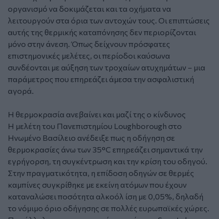
οργανισμό να δοκιμάζεται και τα οχήματα να
λειτουργούν στα όρια των αντοχών τους. Οι επιπτώσεις
αυτής της θερμικής καταπόνησης δεν περιορίζονται
μόνο στην άνεση. Όπως δείχνουν πρόσφατες
επιστημονικές μελέτες, οι περίοδοι καύσωνα
συνδέονται με αύξηση των τροχαίων ατυχημάτων – μια
παράμετρος που επηρεάζει άμεσα την ασφαλιστική
αγορά.
Η θερμοκρασία ανεβαίνει και μαζί της ο κίνδυνος
Η μελέτη του Πανεπιστημίου Loughborough στο
Ηνωμένο Βασίλειο ανέδειξε πως η οδήγηση σε
θερμοκρασίες άνω των 35°C επηρεάζει σημαντικά την
εγρήγορση, τη συγκέντρωση και την κρίση του οδηγού.
Στην πραγματικότητα, η επίδοση οδηγών σε θερμές
καμπίνες συγκρίθηκε με εκείνη ατόμων που έχουν
καταναλώσει ποσότητα αλκοόλ ίση με 0,05%, δηλαδή
το νόμιμο όριο οδήγησης σε πολλές ευρωπαϊκές χώρες.