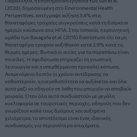
Παράλληλα, η επιστημονική εργασία των Sun et al.
(2020), δημοσιευμένη στο Environmental Health
Perspectives, κατέγραψε αύξηση 3,4% στις
θανατηφόρες τροχαίες συγκρούσεις κατά τη διάρκεια
ημερών καύσωνα στις ΗΠΑ. Στην Ισπανία, η ερευνητική
ομάδα των Basagaña et al. (2015) διαπίστωσε ότι τα μη
θανατηφόρα τροχαία αυξήθηκαν κατά 2,9% κατά τις
θερμές ημέρες. Φυσικά οι αιτίες για τα παραπάνω είναι
ποικίλες. Η αφυδάτωση επηρεάζει τη γνωστική
λειτουργία και η υπερθέρμανση προκαλεί κόπωση.
Αναμενόμενο λοιπόν οι χρόνοι αντίδρασης να
καθυστερούν, η ευερεθιστότητα να αυξάνεται και όλα
αυτά μαζί να οδηγούν σε λάθη που μπορούν να αποβούν
μοιραία. Όταν όλα αυτά συνδυαστούν με μεγάλη
κυκλοφορία σε τουριστικές περιοχές, οδηγούς που δεν
γνωρίζουν καλά τους δρόμους και αυξημένα
χιλιόμετρα, το αποτέλεσμα είναι ένας ιδανικός
συνδυασμός για περισσότερα ατυχήματα.