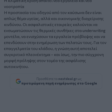
Η κλιματική κρίση απαιτεί νέα εργαλεία και νέα
νοοτροπία
Η προστασία του οδηγού από τον καύσωνα δεν είναι
απλώς θέμα υγείας, αλλά και οικονομικής διαχείρισης
κινδύνου. Οι ασφαλιστικές εταιρείες καλούνται να
ενσωματώσουν τις θερμικές συνθήκες στα underwriting
μοντέλα, να ενισχύσουν τα εργαλεία πρόβλεψης και να
επενδύσουν στην ενημέρωση των πελατών τους. Για τον
επαγγελματία του κλάδου, η γνώση αυτή αποτελεί
συγκριτικό πλεονέκτημα – και ίσως, την πιο σύγχρονη
μορφή πρόληψης στον τομέα της ασφάλισης
αυτοκινήτου.
Προσθέστε το
nextdeal.gr
ως
προτιμώμενη πηγή ενημέρωσης στο Google