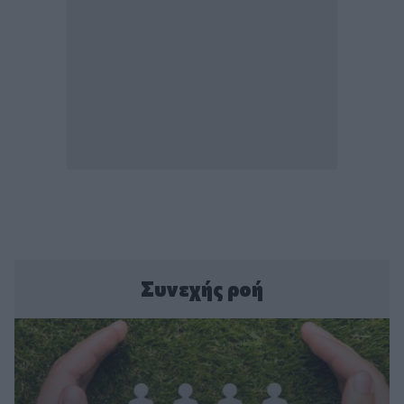
Συνεχής ροή