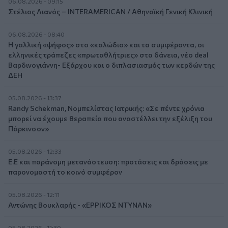
06.08.2026 - 09:15
Στέλιος Λιανός – INTERAMERICAN / Αθηναϊκή Γενική Κλινική
06.08.2026 - 08:40
Η γαλλική «ψήφος» στο «καλώδιο» και τα συμφέροντα, οι
ελληνικές τράπεζες «πρωταθλήτριες» στα δάνεια, νέο deal
Βαρδινογιάννη- Εξάρχου και ο διπλασιασμός των κερδών της
ΔΕΗ
05.08.2026 - 13:37
Randy Schekman, Νομπελίστας Ιατρικής: «Σε πέντε χρόνια
μπορεί να έχουμε θεραπεία που αναστέλλει την εξέλιξη του
Πάρκινσον»
05.08.2026 - 12:33
Ε.Ε και παράνομη μετανάστευση: προτάσεις και δράσεις με
παρονομαστή το κοινό συμφέρον
05.08.2026 - 12:11
Αντώνης Βουκλαρής - «ΕΡΡΙΚΟΣ ΝΤΥΝΑΝ»
05.08.2026 - 11:30