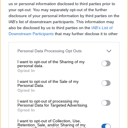
στα Λειτουργικά και Προσαρμοσμένα Καθαρά Αποτελέσματα
us or personal information disclosed to third parties prior to
με συμβολή από όλες τις επιχειρηματικές δραστηριότητες
your opt-out. You may separately opt-out of the further
disclosure of your personal information by third parties on the
07.08.2026 - 10:28
IAB’s list of downstream participants. This information may
Ομαδικά Ασφαλιστικά προϊόντα Επαγγελματικής
also be disclosed by us to third parties on the
IAB’s List of
Συνταξιοδότησης: Νέο πεδίο ανάπτυξης για ασφαλιστικές και
Downstream Participants
that may further disclose it to other
ασφαλιστές
third parties.
Personal Data Processing Opt Outs
07.08.2026 - 09:23
CrediaBank: Οικονομικά Αποτελέσματα A’ Εξαμήνου 2026 -
I want to opt-out of the Sharing of my
Υψηλοί ρυθμοί ανάπτυξης και νέα ρεκόρ επιδόσεων
personal data.
Opted In
07.08.2026 - 08:45
Στόχος για νέα δάνεια 15 δισ. το 2026, η «ακτινογραφία» της
I want to opt-out of the Sale of my
Personal Data.
κερδοφορίας των τραπεζών, η δυναμική επιστροφή της
Opted In
Metlen, μεγαλώνει ταχύτατα η CrediaBank
I want to opt-out of processing my
Personal Data for Targeted Advertising.
06.08.2026 - 22:39
Opted In
10.000 φορές η διεθνής επιστημονική κοινότητα παρέπεμψε
στο έργο του – Ποιος είναι ο Έλληνας χειρουργός Χρήστος
I want to opt-out of Collection, Use,
Κοντοβουνήσιος
Retention, Sale, and/or Sharing of my