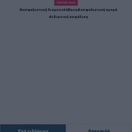
ΣΧΕΤΙΚΆ TAGS
ασφαλιστική διαμεσολάβηση
ασφαλιστική αγορά
ιδιωτική ασφάλιση
Ροή ειδήσεων
Δημοφιλή