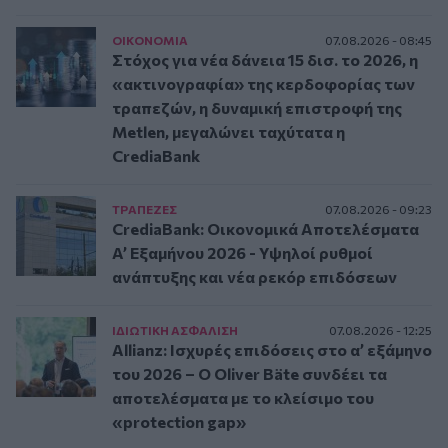
ΟΙΚΟΝΟΜΙΑ
07.08.2026 - 08:45
Στόχος για νέα δάνεια 15 δισ. το 2026, η
«ακτινογραφία» της κερδοφορίας των
τραπεζών, η δυναμική επιστροφή της
Metlen, μεγαλώνει ταχύτατα η
CrediaBank
ΤΡAΠΕΖΕΣ
07.08.2026 - 09:23
CrediaBank: Οικονομικά Αποτελέσματα
A’ Εξαμήνου 2026 - Υψηλοί ρυθμοί
ανάπτυξης και νέα ρεκόρ επιδόσεων
ΙΔΙΩΤΙΚΗ ΑΣΦAΛΙΣΗ
07.08.2026 - 12:25
Allianz: Ισχυρές επιδόσεις στο α’ εξάμηνο
του 2026 – Ο Oliver Bäte συνδέει τα
αποτελέσματα με το κλείσιμο του
«protection gap»