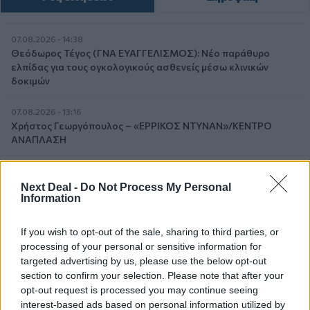
07.08.2026 - 14:38
Θεόδωρος Τέγος (ΓΝΑ ΕΥΑΓΓΕΛΙΣΜΟΣ): Νέο παράθυρο
ελπίδας για τους ογκολογικούς ασθενείς μέσω κλινικών
δοκιμών
07.08.2026 - 13:16
Χρήστος Γεωργόπουλος – «ΕΡΡΙΚΟΣ ΝΤΥΝΑΝ»/ΚΕΝΤΡΟ
ΑΝΑΠΛΑΣΗ
07.08.2026 - 12:25
Allianz: Ισχυρές επιδόσεις στο α’ εξάμηνο του 2026 – Ο Oliver
Next Deal -
Do Not Process My Personal
Information
Bäte συνδέει τα αποτελέσματα με το κλείσιμο του
«protection gap»
If you wish to opt-out of the sale, sharing to third parties, or
07.08.2026 - 12:12
processing of your personal or sensitive information for
Οι αισθητήρες βλέπουν καλύτερα από τον άνθρωπο. Πάντα;
targeted advertising by us, please use the below opt-out
section to confirm your selection. Please note that after your
07.08.2026 - 11:01
opt-out request is processed you may continue seeing
Generali: Αποτελέσματα Α' Εξαμήνου - Εξαιρετική ανάπτυξη
interest-based ads based on personal information utilized by