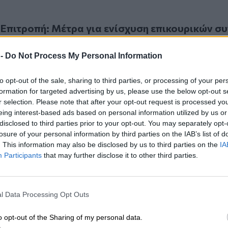
τροπή: Μέτρα για ενίσχυση επικουρικών συντάξεων και επα
Επιτροπή: Μέτρα για ενίσχυση επικουρικών σ
ς εισόδημα στα γηρατειά
 -
Do Not Process My Personal Information
to opt-out of the sale, sharing to third parties, or processing of your per
formation for targeted advertising by us, please use the below opt-out s
r selection. Please note that after your opt-out request is processed y
eing interest-based ads based on personal information utilized by us or
. ευρώ στον ΕΟΠΥΥ - Στο στόχαστρο 32 γιατροί και 62 φαρ
disclosed to third parties prior to your opt-out. You may separately opt-
κατ. ευρώ στον ΕΟΠΥΥ - Στο στόχαστρο 32 γιατ
losure of your personal information by third parties on the IAB’s list of
ία για παράνομες συνταγογραφήσεις
. This information may also be disclosed by us to third parties on the
IA
Participants
that may further disclose it to other third parties.
l Data Processing Opt Outs
o opt-out of the Sharing of my personal data.
ον e-ΕΦΚΑ: Ολοκληρώθηκε η ψηφιοποίηση άνω των 10 εκατ