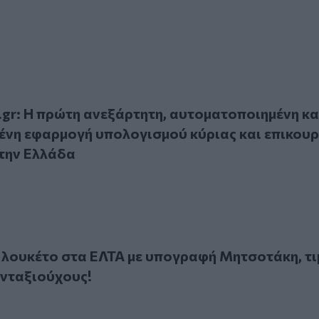
r: Η πρώτη ανεξάρτητη, αυτοματοποιημένη και ολοκληρωμένη
u.gr: Η πρώτη ανεξάρτητη, αυτοματοποιημένη κα
νη εφαρμογή υπολογισμού κύριας και επικουρ
την Ελλάδα
υκέτο στα ΕΛΤΑ με υπογραφή Μητσοτάκη, τιμωρεί χιλιάδες 
 λουκέτο στα ΕΛΤΑ με υπογραφή Μητσοτάκη, τ
υνταξιούχους!