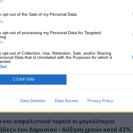
In
α τον e-ΕΦΚΑ: Ολοκληρώθηκε η ψηφιοποίηση 
υρίων καρτελών ενσήμων
o opt-out of the Sale of my Personal Data.
In
to opt-out of processing my Personal Data for Targeted
ing.
In
o opt-out of Collection, Use, Retention, Sale, and/or Sharing
ηση για σύναψη σύμβασης με προσωπικούς ιατρούς - Αύξηση
ersonal Data that Is Unrelated with the Purposes for which it
σκληση για σύναψη σύμβασης με προσωπικούς
lected.
Out
ς ιατρικής αμοιβής ζητά ο ΙΣΑ
CONFIRM
Data Deletion
Data Access
Privacy Policy
ι ασφαλιστικά ταμεία οι μεγαλύτεροι «μπαταχτσήδες» του 
 και ασφαλιστικά ταμεία οι μεγαλύτεροι
δες» του Δημοσίου - Αύξηση χρεών κατά 43% 