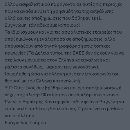
άλλου ασφαλιστικού παράγοντα σε αυτές τις περιοχές
που να αναδεικνύει τη χρησιμότητα της ασφάλισης
αλλά και τις αποζημιώσεις που δόθηκαν εκεί…
Συγγνώμη, εάν αδικούμε κάποιους).
Τα ίδια ισχύουν και για τις ασφαλιστικές εταιρείες που
αποζημιώνουν μεγάλα ποσά σε αποζημιώσεις, αλλά
απουσιάζουν από την πληροφόρηση στις τοπικές
κοινωνίες (Τα Δελτία τύπου της ΕΑΕΕ δεν αρκούν για να
στείλουν μηνύματα στον Έλληνα καταναλωτή και
μάλιστα συνήθως… μακράν των γεγονότων).
Ίσως ήρθε η ώρα για αλλαγή και στην επικοινωνία του
θεσμού με τον Έλληνα καταναλωτή.
Υ.Γ: Ούτε ένας δεν βρέθηκε να πει «με αποζημίωσαν» ή
«έχω ασφάλιση»! Φταίμε που δεν «μιλάμε» στο κοινό.
Έλεγε ο Δημήτρης Κοντομηνάς: «Δεν φτάνει Βαγγέλη να
είσαι καλό παιδί στη δουλειά μας. Πρέπει να το μάθουν
και οι άλλοι!»
Ευάγγελος Σπύρου