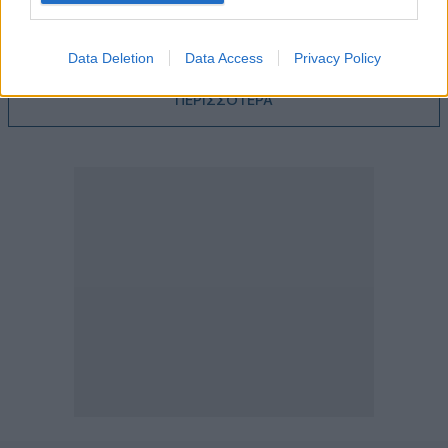
Η Εθνική Ασφαλιστική στο πλευρό των ασφαλισμένων της
που δοκιμάζονται από τις καταστροφικές πυρκαγιές
Data Deletion
Data Access
Privacy Policy
ΠΕΡΙΣΣΟΤΕΡΑ