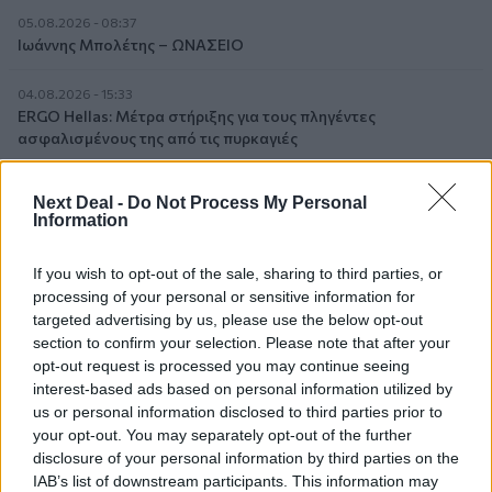
05.08.2026 - 08:37
Ιωάννης Μπολέτης – ΩΝΑΣΕΙΟ
04.08.2026 - 15:33
ERGO Hellas: Μέτρα στήριξης για τους πληγέντες
ασφαλισμένους της από τις πυρκαγιές
04.08.2026 - 12:40
Next Deal -
Do Not Process My Personal
Τράπεζα Κύπρου: Ενισχυμένες κατά 31% οι ασφαλιστικές
Information
υπηρεσίες - Κέρδη €252 εκατ. (+7%) και ROTE 18.8% στο
εξάμηνο
If you wish to opt-out of the sale, sharing to third parties, or
processing of your personal or sensitive information for
04.08.2026 - 11:49
targeted advertising by us, please use the below opt-out
Σπύρος Γεωργαράς - «ΥΓΕΙΑ» / Ερευνητικό και Θεραπευτικό
section to confirm your selection. Please note that after your
Ινστιτούτο ΟΦΘΑΛΜΟΣ
opt-out request is processed you may continue seeing
interest-based ads based on personal information utilized by
04.08.2026 - 11:46
us or personal information disclosed to third parties prior to
10 βασικές συμβουλές για προστασία μετά από πυρκαγιά
your opt-out. You may separately opt-out of the further
disclosure of your personal information by third parties on the
04.08.2026 - 11:26
IAB’s list of downstream participants. This information may
Γιάννης Καντώρος – Όμιλος INTERAMERICAN