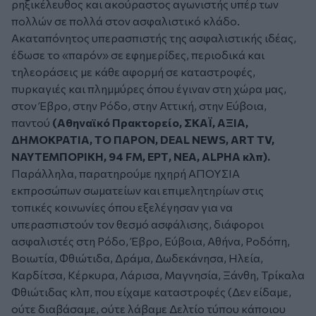
ρηξικέλευθος και ακούραστος αγωνιστής υπέρ των
πολλών σε πολλά στον ασφαλιστικό κλάδο.
Ακαταπόνητος υπερασπιστής της ασφαλιστικής ιδέας,
έδωσε το «παρόν» σε εφημερίδες, περιοδικά και
τηλεοράσεις με κάθε αφορμή σε καταστροφές,
πυρκαγιές και πλημμύρες όπου έγιναν στη χώρα μας,
στον Έβρο, στην Ρόδο, στην Αττική, στην Εύβοια,
παντού
(Αθηναϊκό Πρακτορείο, ΣΚΑΪ, ΑΞΙΑ,
ΔΗΜΟΚΡΑΤΙΑ, ΤΟ ΠΑΡΟΝ, DEAL NEWS, ART TV,
ΝΑΥΤΕΜΠΟΡΙΚΗ, 94 FM, ΕΡΤ, ΝΕΑ, ALPHA κλπ).
Παράλληλα, παρατηρούμε ηχηρή ΑΠΟΥΣΙΑ
εκπροσώπων σωματείων και επιμελητηρίων στις
τοπικές κοινωνίες όπου εξελέγησαν για να
υπερασπιστούν τον θεσμό ασφάλισης, διάφοροι
ασφαλιστές στη Ρόδο, Έβρο, Εύβοια, Αθήνα, Ροδόπη,
Βοιωτία, Φθιώτιδα, Δράμα, Δωδεκάνησα, Ηλεία,
Καρδίτσα, Κέρκυρα, Λάρισα, Μαγνησία, Ξάνθη, Τρίκαλα
Φθιώτιδας κλπ, που είχαμε καταστροφές (Δεν είδαμε,
ούτε διαβάσαμε, ούτε λάβαμε Δελτίο τύπου κάποιου