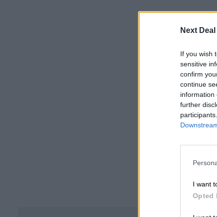
Next Deal
If you wish 
sensitive in
confirm you
continue se
information 
further disc
participants
Downstream 
Persona
I want t
Opted 