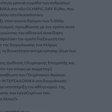
δεύτερη χρονιά η ομάδα των ανθρώπων
ΟΝΙΚΑ στο «6ο OLYMPIC DAY RUN», που
ιλίου στη Θεσσαλονίκη.
ξε στον αγώνα δρόμου των 5.000μ.
ατισμού, προωθώντας με τον τρόπο αυτό
εργώντας την αθλητική συνείδηση.
ασφαλίσει την ομαλή διεξαγωγή του
ο της διοργάνωσης ένα πλήρως
 τη δυνατότητα αντιμετώπισης όλων των
 της Διεθνούς Ολυμπιακής Επιτροπής και
όλο τον κόσμο με συμμετοχή
 αναβίωση των Ολυμπιακών Αγώνων.
ων ΙΝΤΕΡΣΑΛΟΝΙΚΑ στη διοργάνωση
την υποστήριξη του αθλητισμού, της
ίωσης των εργαζομένων του.
α όλους!»
 το
nextdeal.gr
ως