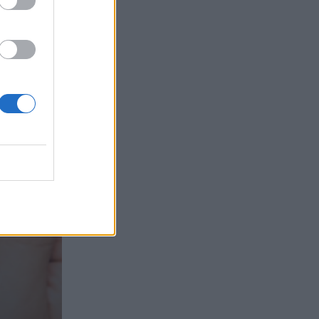
τα συμφέροντα, οι ελληνικές τράπεζες
«πρωταθλήτριες» στα δάνεια, νέο deal
Βαρδινογιάννη- Εξάρχου και ο
διπλασιασμός των κερδών της ΔΕΗ
05.08.2026 - 13:37
Randy Schekman, Νομπελίστας Ιατρικής:
«Σε πέντε χρόνια μπορεί να έχουμε
θεραπεία που αναστέλλει την εξέλιξη
του Πάρκινσον»
05.08.2026 - 12:33
Ε.Ε και παράνομη μετανάστευση:
προτάσεις και δράσεις με παρονομαστή
το κοινό συμφέρον
05.08.2026 - 12:11
Αντώνης Βουκλαρής - «ΕΡΡΙΚΟΣ
ΝΤΥΝΑΝ»
05.08.2026 - 11:30
Η νέα εποχή στην εκπαίδευση των