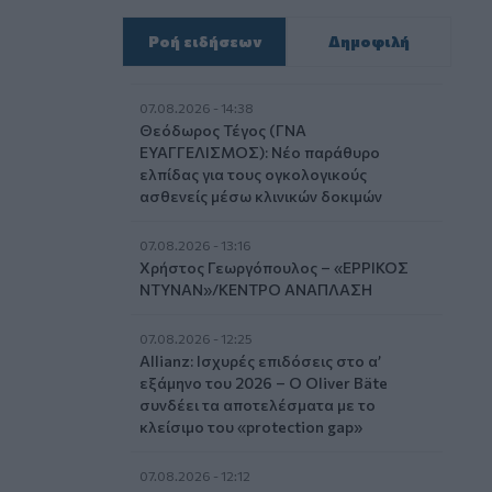
Ροή ειδήσεων
Δημοφιλή
07.08.2026 - 14:38
Θεόδωρος Τέγος (ΓΝΑ
ΕΥΑΓΓΕΛΙΣΜΟΣ): Νέο παράθυρο
ελπίδας για τους ογκολογικούς
ασθενείς μέσω κλινικών δοκιμών
07.08.2026 - 13:16
Χρήστος Γεωργόπουλος – «ΕΡΡΙΚΟΣ
ΝΤΥΝΑΝ»/ΚΕΝΤΡΟ ΑΝΑΠΛΑΣΗ
07.08.2026 - 12:25
Allianz: Ισχυρές επιδόσεις στο α’
εξάμηνο του 2026 – Ο Oliver Bäte
συνδέει τα αποτελέσματα με το
κλείσιμο του «protection gap»
07.08.2026 - 12:12