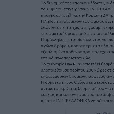
Το δυναμικό της «παρών» έδωσε για 
του Ομίλου επιχειρήσεων ΙΝΤΕΡΣΑΛ
πραγματοποιήθηκε την Κυριακή 2 Απρ
Πλήθος εργαζομένων του Ομίλου έτρε
φτάνοντας επιτυχώς στη γραμμή τερμ
τη σωματική δραστηριότητα και καλλι
Παράλληλα, η εταιρία θέλοντας να δι
αγώνα δρόμου, προσέφερε στο πλαίσι
εξοπλισμένο ασθενοφόρο, παρέχοντας
επειγόντων περιστατικών.
Το «Olympic Day Run» αποτελεί θεσμό
υλοποιείται σε περίπου 200 χώρες σε 
εκατομμυρίων δρομέων, τιμώντας την
Η συμμετοχή του Ομίλου επιχειρήσε
αντικατοπτρίζει τη δέσμευσή του για 
ευεξίας και του υγιεινού τρόπου διαβ
«Γιατί η ΙΝΤΕΡΣΑΛΟΝΙΚΑ νοιάζεται γι
Προσθέστε