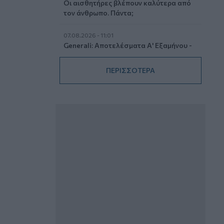
Οι αισθητήρες βλέπουν καλύτερα από
τον άνθρωπο. Πάντα;
07.08.2026 - 11:01
Generali: Αποτελέσματα Α' Εξαμήνου -
Εξαιρετική ανάπτυξη στα Λειτουργικά
και Προσαρμοσμένα Καθαρά
ΠΕΡΙΣΣΟΤΕΡΑ
Αποτελέσματα με συμβολή από όλες
τις επιχειρηματικές δραστηριότητες
07.08.2026 - 10:28
Ομαδικά Ασφαλιστικά προϊόντα
Επαγγελματικής Συνταξιοδότησης: Νέο
πεδίο ανάπτυξης για ασφαλιστικές και
ασφαλιστές
07.08.2026 - 09:23
CrediaBank: Οικονομικά Αποτελέσματα
A’ Εξαμήνου 2026 - Υψηλοί ρυθμοί
ανάπτυξης και νέα ρεκόρ επιδόσεων
07.08.2026 - 08:45