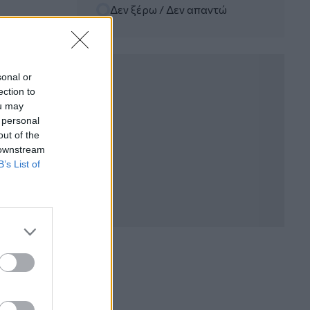
Δεν ξέρω / Δεν απαντώ
06.08.2026 - 12:22
Kavita Patel - PhARMA Innovation
Forum: Ένα στα πέντε καινοτόμα
φάρμακα φτάνει τελικά στην Ελλάδα
sonal or
ection to
06.08.2026 - 11:37
ou may
Μείωση ασφαλιστικών εισφορών
 personal
ύψους 240 εκατ. ευρώ ζητούν οι
έμποροι από την Κυβέρνηση
out of the
 downstream
B’s List of
06.08.2026 - 10:45
Ευρώπη: Μπορεί η κλιματική αλλαγή να
οδηγήσει σε ενεργειακή κρίση;
06.08.2026 - 09:15
Στέλιος Λιανός – INTERAMERICAN /
Αθηναϊκή Γενική Κλινική
06.08.2026 - 08:40
Η γαλλική «ψήφος» στο «καλώδιο» και