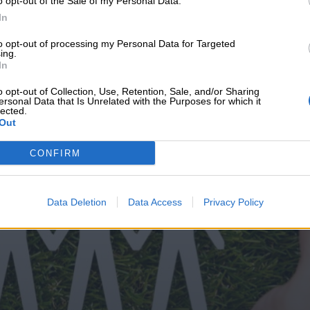
o opt-out of the Sale of my Personal Data.
υνεχής ροή
In
to opt-out of processing my Personal Data for Targeted
ing.
In
o opt-out of Collection, Use, Retention, Sale, and/or Sharing
ersonal Data that Is Unrelated with the Purposes for which it
lected.
Out
CONFIRM
Data Deletion
Data Access
Privacy Policy