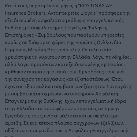
Κατά τους περασμένους μήνες η "ΚΟΥΤΙΝΑΣ ΑΕ -
Insurance Brokers, Ανταποκριτές Lloyd's" πρόσφερε την
εξειδικευμένη ασφαλιστική κάλυψη Επαγγελματικής
Ευθύνης με ασφαλιστήριο Lloyd's, σε Έλληνες
Επιστήμονες - Συμβούλους που παρέχουν υπηρεσίες
κυρίως σε διάφορες χώρες της Ευρώπης (Ολλανδία,
Γερμανία, Μεγάλη Βρετανία κλπ). Οι τελευταίοι
χρειάστηκε να γυρίσουν στην Ελλάδα, λόγω πανδημίας,
αλλά λόγω προσόντων και εξειδικευμένης εμπειρίας,
κρίθηκαν απαραίτητοι από τους Εργοδότες τους γιά
την συνέχιση της εργασίας και εξ αποστάσεως. Έτσι,
έχοντας εξασφαλίσει σύμβαση ανεξάρτητου Συνεργάτη
με συμβατική υποχρέωση να διατηρούν Ασφάλιση
Επαγγελματικής Ευθύνης, έχουν επαγγελματική έδρα
στην Ελλάδα και προσφέρουν υπηρεσίες σε πρώην
Εργοδότες τους, ενίοτε μάλιστα και με υψηλότερη
αμοιβή. Σε ένα τέτοιο πλαίσιο σύγχρονων εξελίξεων,
αξίζει να επισημανθεί πως η Ασφάλιση Επαγγελματικής