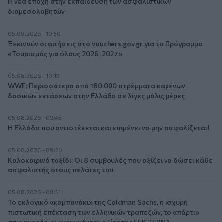
Η νέα εποχή στην εκπαίδευση των ασφαλιστικών
διαμεσολαβητών
05.08.2026 - 10:50
Ξεκινούν οι αιτήσεις στο vouchers.gov.gr για το Πρόγραμμα
«Τουρισμός για όλους 2026-2027»
05.08.2026 - 10:19
WWF: Περισσότερα από 180.000 στρέμματα καμένων
δασικών εκτάσεων στην Ελλάδα σε λίγες μόλις μέρες
05.08.2026 - 09:45
Η Ελλάδα που αντιστέκεται και επιμένει να μην ασφαλίζεται!
05.08.2026 - 09:20
Καλοκαιρινό ταξίδι: Οι 8 συμβουλές που αξίζει να δώσει κάθε
ασφαλιστής στους πελάτες του
05.08.2026 - 08:51
Το εκλογικό «καμπανάκι» της Goldman Sachs, η ισχυρή
πιστωτική επέκταση των ελληνικών τραπεζών, το «πάρτι»
στις αγορές, οι «κρυμμένες» αξίες της ΓΕΚ ΤΕΡΝΑ