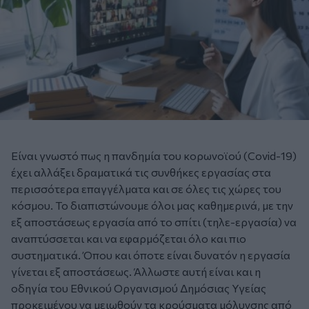
Είναι γνωστό πως η πανδημία του κορωνοϊού (Covid-19)
έχει αλλάξει δραματικά τις συνθήκες εργασίας στα
περισσότερα επαγγέλματα και σε όλες τις χώρες του
κόσμου. Το διαπιστώνουμε όλοι μας καθημερινά, με την
εξ αποστάσεως εργασία από το σπίτι (τηλε-εργασία) να
αναπτύσσεται και να εφαρμόζεται όλο και πιο
συστηματικά. Όπου και όποτε είναι δυνατόν η εργασία
γίνεται εξ αποστάσεως. Άλλωστε αυτή είναι και η
οδηγία του Εθνικού Οργανισμού Δημόσιας Υγείας
προκειμένου να μειωθούν τα κρούσματα μόλυνσης από