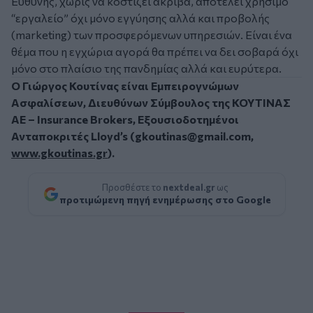
Ευθύνης, χωρίς να κοστίζει ακριβά, αποτελεί χρήσιμο
“εργαλείο” όχι μόνο εγγύησης αλλά και προβολής
(marketing) των προσφερόμενων υπηρεσιών. Είναι ένα
θέμα που η εγχώρια αγορά θα πρέπει να δει σοβαρά όχι
μόνο στο πλαίσιο της πανδημίας αλλά και ευρύτερα.
Ο Γιώργος Κουτίνας είναι Εμπειρογνώμων
Ασφαλίσεων, Διευθύνων Σύμβουλος της ΚΟΥΤΙΝΑΣ
ΑΕ – Insurance Brokers, Εξουσιοδοτημένοι
Ανταποκριτές Lloyd’s (
gkoutinas@gmail.com
,
www.gkoutinas.gr
).
Προσθέστε το
nextdeal.gr
ως
προτιμώμενη πηγή ενημέρωσης στο Google