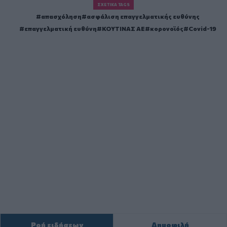
ΣΧΕΤΙΚΆ TAGS
απασχόληση
ασφάλιση επαγγελματικής ευθύνης
επαγγελματική ευθύνη
ΚΟΥΤΙΝΑΣ ΑΕ
κορονοϊός
Covid-19
Ροή ειδήσεων
Δημοφιλή