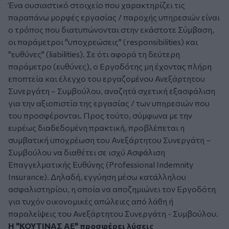
Ένα ουσιαστικό στοιχείο που χαρακτηρίζει τις
παραπάνω μορφές εργασίας / παροχής υπηρεσιών είναι
ο τρόπος που διατυπώνονται στην εκάστοτε Σύμβαση,
οι παράμετροι "υποχρεώσεις" (responsibilities) και
"ευθύνες" (liabilities). Σε ότι αφορά τη δεύτερη
παράμετρο (ευθύνες), ο Εργοδότης μη έχοντας πλήρη
εποπτεία και έλεγχο του εργαζομένου Ανεξάρτητου
Συνεργάτη – Συμβούλου, αναζητά σχετική εξασφάλιση
για την αξιοπιστία της εργασίας / των υπηρεσιών που
του προσφέρονται. Προς τούτο, σύμφωνα με την
ευρέως διαδεδομένη πρακτική, προβλέπεται η
συμβατική υποχρέωση του Ανεξάρτητου Συνεργάτη –
Συμβούλου να διαθέτει σε ισχύ Ασφάλιση
Επαγγελματικής Ευθύνης (Professional Indemnity
Insurance). Δηλαδή, εγγύηση μέσω κατάλληλου
ασφαλιστηρίου, η οποία να αποζημιώνει τον Εργοδότη
για τυχόν οικονομικές απώλειες από λάθη ή
παραλείψεις του Ανεξάρτητου Συνεργάτη - Συμβούλου.
Η "ΚΟΥΤΙΝΑΣ ΑΕ" προσφέρει λύσεις