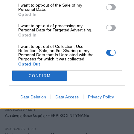
Στέλιος Λιανός – INTERAMERICAN / Αθηναϊκή Γενική Κλινική
I want to opt-out of the Sale of my
Personal Data.
Opted In
06.08.2026 - 08:40
Η γαλλική «ψήφος» στο «καλώδιο» και τα συμφέροντα, οι
I want to opt-out of processing my
ελληνικές τράπεζες «πρωταθλήτριες» στα δάνεια, νέο deal
Personal Data for Targeted Advertising.
Βαρδινογιάννη- Εξάρχου και ο διπλασιασμός των κερδών της
Opted In
ΔΕΗ
I want to opt-out of Collection, Use,
Retention, Sale, and/or Sharing of my
05.08.2026 - 13:37
Personal Data that Is Unrelated with the
Randy Schekman, Νομπελίστας Ιατρικής: «Σε πέντε χρόνια
Purposes for which it was collected.
Opted Out
μπορεί να έχουμε θεραπεία που αναστέλλει την εξέλιξη του
Πάρκινσον»
CONFIRM
05.08.2026 - 12:33
Ε.Ε και παράνομη μετανάστευση: προτάσεις και δράσεις με
παρονομαστή το κοινό συμφέρον
Data Deletion
Data Access
Privacy Policy
05.08.2026 - 12:11
Αντώνης Βουκλαρής - «ΕΡΡΙΚΟΣ ΝΤΥΝΑΝ»
05.08.2026 - 11:30