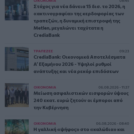
ΟΙΚΟΝΟΜΙΑ
08:45
Στόχος για νέα δάνεια 15 δισ. το 2026, η
«ακτινογραφία» της κερδοφορίας των
τραπεζών, η δυναμική επιστροφή της
Metlen, μεγαλώνει ταχύτατα η
CrediaBank
ΤΡAΠΕΖΕΣ
09:23
CrediaBank: Οικονομικά Αποτελέσματα
A’ Εξαμήνου 2026 - Υψηλοί ρυθμοί
ανάπτυξης και νέα ρεκόρ επιδόσεων
ΟΙΚΟΝΟΜΙΑ
06.08.2026 - 11:37
Μείωση ασφαλιστικών εισφορών ύψους
240 εκατ. ευρώ ζητούν οι έμποροι από
την Κυβέρνηση
ΟΙΚΟΝΟΜΙΑ
06.08.2026 - 08:40
Η γαλλική «ψήφος» στο «καλώδιο» και