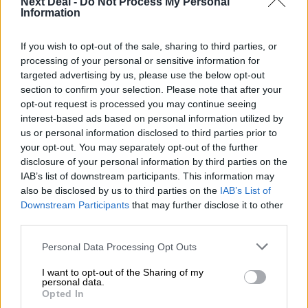
Next Deal -
Do Not Process My Personal
06.08.2026 - 14:55
Information
Μιχάλης Τάτσης, Insurance & Healthcare Analyst, διευθυντής
Επιχειρηματικής Ανάπτυξης Ομίλου HHG
If you wish to opt-out of the sale, sharing to third parties, or
processing of your personal or sensitive information for
06.08.2026 - 13:30
targeted advertising by us, please use the below opt-out
Όταν η επόμενη μέρα είναι στάχτη, τι θα πει ο Ασφαλιστικός
section to confirm your selection. Please note that after your
Διαμεσολαβητής στον πελάτη κλάδου υγείας;
opt-out request is processed you may continue seeing
interest-based ads based on personal information utilized by
06.08.2026 - 12:22
us or personal information disclosed to third parties prior to
Kavita Patel - PhARMA Innovation Forum: Ένα στα πέντε
your opt-out. You may separately opt-out of the further
καινοτόμα φάρμακα φτάνει τελικά στην Ελλάδα
disclosure of your personal information by third parties on the
IAB’s list of downstream participants. This information may
06.08.2026 - 11:37
also be disclosed by us to third parties on the
IAB’s List of
Μείωση ασφαλιστικών εισφορών ύψους 240 εκατ. ευρώ
Downstream Participants
that may further disclose it to other
ζητούν οι έμποροι από την Κυβέρνηση
third parties.
06.08.2026 - 10:45
Personal Data Processing Opt Outs
Ευρώπη: Μπορεί η κλιματική αλλαγή να οδηγήσει σε
ενεργειακή κρίση;
I want to opt-out of the Sharing of my
personal data.
Opted In
06.08.2026 - 09:15