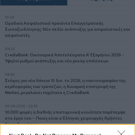
10:28
Ομαδικά Ασφαλιστικά προϊόντα Επαγγελματικής
Συνταξιοδότησης: Νέο πεδίο ανάπτυξης για ασφαλιστικές και
ασφαλιστές
09:23
CrediaBank: Οικονομικά Αποτελέσματα A’ Εξαμήνου 2026 -
Υψηλοί ρυθμοί ανάπτυξης και νέα ρεκόρ επιδόσεων
08:45
Στόχος για νέα δάνεια 15 δισ. το 2026, η «ακτινογραφία» της
κερδοφορίας των τραπεζών, η δυναμική επιστροφή της
Metlen, μεγαλώνει ταχύτατα η CrediaBank
06.08.2026 - 22:39
10.000 φορές η διεθνής επιστημονική κοινότητα παρέπεμψε
στο έργο του – Ποιος είναι ο Έλληνας χειρουργός Χρήστος
Κοντοβουνήσιος