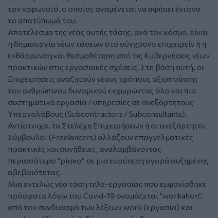
τον κορωνοϊό, ο οποίος αναμένεται να αφήσει έντονο
το αποτύπωμά του.
Αποτέλεσμα της νέας αυτής τάσης, ανά τον κόσμο, είναι
η δημιουργία νέων τάσεων στο σύγχρονο επιχειρείν ή η
ενθάρρυνση και θεσμοθέτηση από τις Κυβερνήσεις νέων
πρακτικών στις εργασιακές σχέσεις. Στη βάση αυτή, οι
Επιχειρήσεις αναζητούν νέους τρόπους αξιοποίησης
του ανθρώπινου δυναμικού εκχωρώντας όλο και πιο
συστηματικά εργασία / υπηρεσίες σε ανεξάρτητους
Υπεργολάβους (Subcontractors / Subconsultants).
Αντίστοιχα, τα Στελέχη Επιχειρήσεων ή οι ανεξάρτητοι
Σύμβουλοι (Freelancers) αλλάζουν επαγγελματικές
πρακτικές και συνήθειες, αναλαμβάνοντας
περισσότερο "ρίσκο" σε μια ευρύτερη αγορά αυξημένης
αβεβαιότητας.
Μια εντελώς νέα τάση τηλε-εργασίας που εμφανίσθηκε
πρόσφατα λόγω του Covid-19 ονομάζεται "workation",
από τον συνδυασμό των λέξεων work (εργασία) και