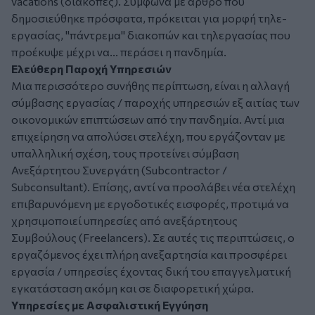
vacations (διακοπές). Σύμφωνα με άρθρο που
δημοσιεύθηκε πρόσφατα, πρόκειται για μορφή τηλε-
εργασίας, "πάντρεμα" διακοπών και τηλεργασίας που
προέκυψε μέχρι να... περάσει η πανδημία.
Ελεύθερη Παροχή Υπηρεσιών
Μια περισσότερο συνήθης περίπτωση, είναι η αλλαγή
σύμβασης εργασίας / παροχής υπηρεσιών εξ αιτίας των
οικονομικών επιπτώσεων από την πανδημία. Αντί μια
επιχείρηση να απολύσει στελέχη, που εργάζονταν με
υπαλληλική σχέση, τους προτείνει σύμβαση
Ανεξάρτητου Συνεργάτη (Subcontractor /
Subconsultant). Επίσης, αντί να προσλάβει νέα στελέχη
επιβαρυνόμενη με εργοδοτικές εισφορές, προτιμά να
χρησιμοποιεί υπηρεσίες από ανεξάρτητους
Συμβούλους (Freelancers). Σε αυτές τις περιπτώσεις, ο
εργαζόμενος έχει πλήρη ανεξαρτησία και προσφέρει
εργασία / υπηρεσίες έχοντας δική του επαγγελματική
εγκατάσταση ακόμη και σε διαφορετική χώρα.
Υπηρεσίες με Ασφαλιστική Εγγύηση