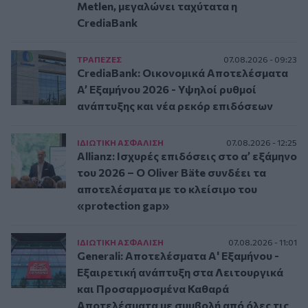
Metlen, μεγαλώνει ταχύτατα η
CrediaBank
ΤΡAΠΕΖΕΣ
07.08.2026 - 09:23
CrediaBank: Οικονομικά Αποτελέσματα
A’ Εξαμήνου 2026 - Υψηλοί ρυθμοί
ανάπτυξης και νέα ρεκόρ επιδόσεων
ΙΔΙΩΤΙΚΗ ΑΣΦAΛΙΣΗ
07.08.2026 - 12:25
Allianz: Ισχυρές επιδόσεις στο α’ εξάμηνο
του 2026 – Ο Oliver Bäte συνδέει τα
αποτελέσματα με το κλείσιμο του
«protection gap»
ΙΔΙΩΤΙΚΗ ΑΣΦAΛΙΣΗ
07.08.2026 - 11:01
Generali: Αποτελέσματα Α' Εξαμήνου -
Εξαιρετική ανάπτυξη στα Λειτουργικά
και Προσαρμοσμένα Καθαρά
Αποτελέσματα με συμβολή από όλες τις