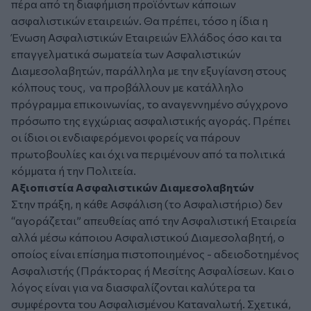
πέρα από τη διαφήμιση προϊόντων κάποιων
ασφαλιστικών εταιρειών. Θα πρέπει, τόσο η ίδια η
Ένωση Ασφαλιστικών Εταιρειών Ελλάδος όσο και τα
επαγγελματικά σωματεία των Ασφαλιστικών
Διαμεσολαβητών, παράλληλα με την εξυγίανση στους
κόλπους τους, να προβάλλουν με κατάλληλο
πρόγραμμα επικοινωνίας, το αναγεννημένο σύγχρονο
πρόσωπο της εγχώριας ασφαλιστικής αγοράς. Πρέπει
οι ίδιοι οι ενδιαφερόμενοι φορείς να πάρουν
πρωτοβουλίες και όχι να περιμένουν από τα πολιτικά
κόμματα ή την Πολιτεία.
Αξιοπιστία Ασφαλιστικών Διαμεσολαβητών
Στην πράξη, η κάθε Ασφάλιση (το Ασφαλιστήριο) δεν
“αγοράζεται” απευθείας από την Ασφαλιστική Εταιρεία
αλλά μέσω κάποιου Ασφαλιστικού Διαμεσολαβητή, ο
οποίος είναι επίσημα πιστοποιημένος - αδειοδοτημένος
Ασφαλιστής (Πράκτορας ή Μεσίτης Ασφαλίσεων. Και ο
λόγος είναι για να διασφαλίζονται καλύτερα τα
συμφέροντα του Ασφαλισμένου Καταναλωτή. Σχετικά,