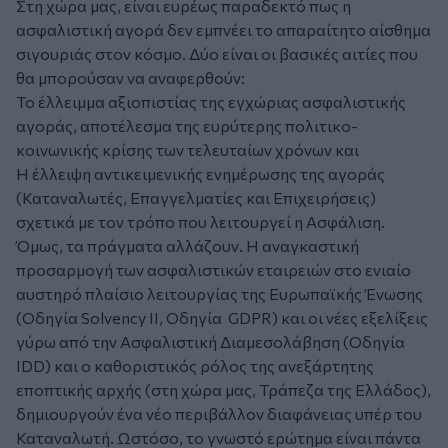
Στη χώρα μας, είναι ευρέως παραδεκτό πως η
ασφαλιστική αγορά δεν εμπνέει το απαραίτητο αίσθημα
σιγουριάς στον κόσμο. Δύο είναι οι βασικές αιτίες που
θα μπορούσαν να αναφερθούν:
Το έλλειμμα αξιοπιστίας της εγχώριας ασφαλιστικής
αγοράς, αποτέλεσμα της ευρύτερης πολιτικο-
κοινωνικής κρίσης των τελευταίων χρόνων και
Η έλλειψη αντικειμενικής ενημέρωσης της αγοράς
(Καταναλωτές, Επαγγελματίες και Επιχειρήσεις)
σχετικά με τον τρόπο που λειτουργεί η Ασφάλιση.
Όμως, τα πράγματα αλλάζουν. Η αναγκαστική
προσαρμογή των ασφαλιστικών εταιρειών στο ενιαίο
αυστηρό πλαίσιο λειτουργίας της Ευρωπαϊκής Ένωσης
(Οδηγία Solvency II, Οδηγία GDPR) και οι νέες εξελίξεις
γύρω από την Ασφαλιστική Διαμεσολάβηση (Οδηγία
IDD) και ο καθοριστικός ρόλος της ανεξάρτητης
εποπτικής αρχής (στη χώρα μας, Τράπεζα της Ελλάδος),
δημιουργούν ένα νέο περιβάλλον διαφάνειας υπέρ του
Καταναλωτή. Ωστόσο, το γνωστό ερώτημα είναι πάντα