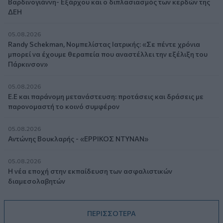
Βαρδινογιάννη- Εξάρχου και ο διπλασιασμός των κερδών της
ΔΕΗ
05.08.2026
Randy Schekman, Νομπελίστας Ιατρικής: «Σε πέντε χρόνια
μπορεί να έχουμε θεραπεία που αναστέλλει την εξέλιξη του
Πάρκινσον»
05.08.2026
Ε.Ε και παράνομη μετανάστευση: προτάσεις και δράσεις με
παρονομαστή το κοινό συμφέρον
05.08.2026
Αντώνης Βουκλαρής - «ΕΡΡΙΚΟΣ ΝΤΥΝΑΝ»
05.08.2026
Η νέα εποχή στην εκπαίδευση των ασφαλιστικών
διαμεσολαβητών
ΠΕΡΙΣΣΟΤΕΡΑ