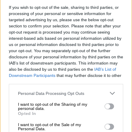
If you wish to opt-out of the sale, sharing to third parties, or
processing of your personal or sensitive information for
targeted advertising by us, please use the below opt-out
section to confirm your selection. Please note that after your
opt-out request is processed you may continue seeing
interest-based ads based on personal information utilized by
us or personal information disclosed to third parties prior to
your opt-out. You may separately opt-out of the further
disclosure of your personal information by third parties on the
IAB’s list of downstream participants. This information may
also be disclosed by us to third parties on the
IAB’s List of
Downstream Participants
that may further disclose it to other
third parties.
Personal Data Processing Opt Outs
Ροή ειδήσεων
Δημοφιλή
I want to opt-out of the Sharing of my
personal data.
07.08.2026 - 14:38
Opted In
Θεόδωρος Τέγος (ΓΝΑ ΕΥΑΓΓΕΛΙΣΜΟΣ): Νέο παράθυρο
ελπίδας για τους ογκολογικούς ασθενείς μέσω κλινικών
I want to opt-out of the Sale of my
Personal Data.
δοκιμών