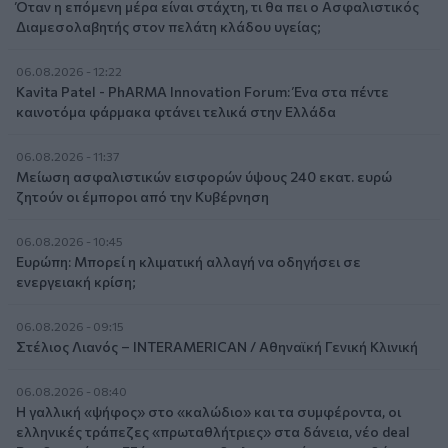
Όταν η επόμενη μέρα είναι στάχτη, τι θα πει ο Ασφαλιστικός
Διαμεσολαβητής στον πελάτη κλάδου υγείας;
06.08.2026 - 12:22
Kavita Patel - PhARMA Innovation Forum: Ένα στα πέντε
καινοτόμα φάρμακα φτάνει τελικά στην Ελλάδα
06.08.2026 - 11:37
Μείωση ασφαλιστικών εισφορών ύψους 240 εκατ. ευρώ
ζητούν οι έμποροι από την Κυβέρνηση
06.08.2026 - 10:45
Ευρώπη: Μπορεί η κλιματική αλλαγή να οδηγήσει σε
ενεργειακή κρίση;
06.08.2026 - 09:15
Στέλιος Λιανός – INTERAMERICAN / Αθηναϊκή Γενική Κλινική
06.08.2026 - 08:40
Η γαλλική «ψήφος» στο «καλώδιο» και τα συμφέροντα, οι
ελληνικές τράπεζες «πρωταθλήτριες» στα δάνεια, νέο deal