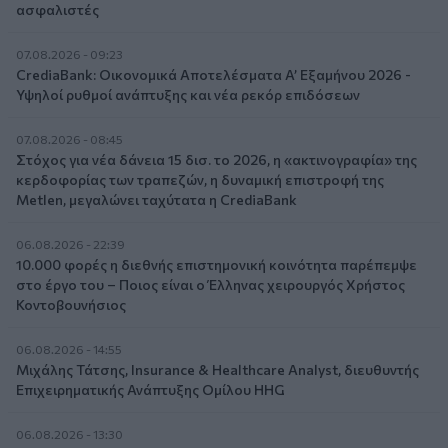
ασφαλιστές
07.08.2026 - 09:23
CrediaBank: Οικονομικά Αποτελέσματα A’ Εξαμήνου 2026 -
Υψηλοί ρυθμοί ανάπτυξης και νέα ρεκόρ επιδόσεων
07.08.2026 - 08:45
Στόχος για νέα δάνεια 15 δισ. το 2026, η «ακτινογραφία» της
κερδοφορίας των τραπεζών, η δυναμική επιστροφή της
Metlen, μεγαλώνει ταχύτατα η CrediaBank
06.08.2026 - 22:39
10.000 φορές η διεθνής επιστημονική κοινότητα παρέπεμψε
στο έργο του – Ποιος είναι ο Έλληνας χειρουργός Χρήστος
Κοντοβουνήσιος
06.08.2026 - 14:55
Μιχάλης Τάτσης, Insurance & Healthcare Analyst, διευθυντής
Επιχειρηματικής Ανάπτυξης Ομίλου HHG
06.08.2026 - 13:30