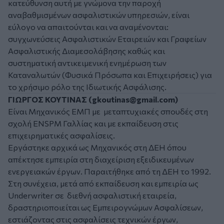
κατεύθυνση αυτή με γνώμονα την παροχή
αναβαθμισμένων ασφαλιστικών υπηρεσιών, είναι
εύλογο να απαιτούνται και να αναμένονται:
συγχωνεύσεις Ασφαλιστικών Εταιρειών και Γραφείων
Ασφαλιστικής Διαμεσολάβησης καθώς και
συστηματική αντικειμενική ενημέρωση των
Καταναλωτών (Φυσικά Πρόσωπα και Επιχειρήσεις) για
το χρήσιμο ρόλο της Ιδιωτικής Ασφάλισης.
ΓΙΩΡΓΟΣ ΚΟΥΤΙΝΑΣ (
gkoutinas@gmail.com
)
Είναι Μηχανικός ΕΜΠ με μεταπτυχιακές σπουδές στη
σχολή ENSPM Γαλλίας και με εκπαίδευση στις
επιχειρηματικές ασφαλίσεις.
Εργάστηκε αρχικά ως Μηχανικός στη ΔΕΗ όπου
απέκτησε εμπειρία στη διαχείριση εξειδικευμένων
ενεργειακών έργων. Παραιτήθηκε από τη ΔΕΗ το 1992.
Στη συνέχεια, μετά από εκπαίδευση και εμπειρία ως
Underwriter σε διεθνή ασφαλιστική εταιρεία,
δραστηριοποιείται ως Εμπειρογνώμων Ασφαλίσεων,
εστιάζοντας στις ασφαλίσεις τεχνικών έργων,