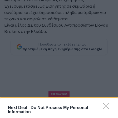
Έχει συμμετάσχει ως Εισηγητής σε σεμινάρια ή
συνέδρια και έχει δημοσιεύσει πληθώρα άρθρων για
τεχνικά και ασφαλιστικά θέματα.
Είναι μέλος ΔΣ του Συνδέσμου Αντιπροσώπων Lloyd’s
Brokers στην Ελλάδα.
Προσθέστε το
nextdeal.gr
ως
προτιμώμενη πηγή ενημέρωσης στο Google
ΣΧΕΤΙΚΆ TAGS
ιδιωτική ασφάλιση
ασφαλιστική αγορά
Next Deal -
Do Not Process My Personal
Information