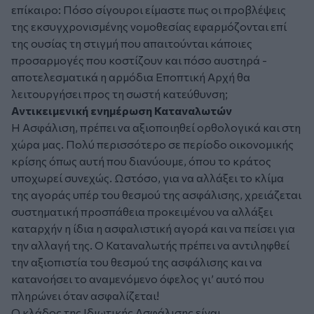
επίκαιρο: Πόσο σίγουροι είμαστε πως οι προβλέψεις
της εκσυγχρονισμένης νομοθεσίας εφαρμόζονται επί
της ουσίας τη στιγμή που απαιτούνται κάποιες
προσαρμογές που κοστίζουν και πόσο αυστηρά -
αποτελεσματικά η αρμόδια Εποπτική Αρχή θα
λειτουργήσει προς τη σωστή κατεύθυνση;
Αντικειμενική ενημέρωση Καταναλωτών
Η Ασφάλιση, πρέπει να αξιοποιηθεί ορθολογικά και στη
χώρα μας. Πολύ περισσότερο σε περίοδο οικονομικής
κρίσης όπως αυτή που διανύουμε, όπου το κράτος
υποχωρεί συνεχώς. Ωστόσο, για να αλλάξει το κλίμα
της αγοράς υπέρ του θεσμού της ασφάλισης, χρειάζεται
συστηματική προσπάθεια προκειμένου να αλλάξει
καταρχήν η ίδια η ασφαλιστική αγορά και να πείσει για
την αλλαγή της. Ο Καταναλωτής πρέπει να αντιληφθεί
την αξιοπιστία του θεσμού της ασφάλισης και να
κατανοήσει το αναμενόμενο όφελος γι’ αυτό που
πληρώνει όταν ασφαλίζεται!
Ο κλάδος της Ιδιωτικής Ασφάλισης είναι