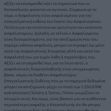
αξίζει να επισημανθεί κάτι το σημαντικό που οι
Καταναλωτές φαίνεται να αγνοούν. Σύμφωνα με το
νόμο, ο Ασφαλιστής είναι ασφαλισμένος για την
επαγγελματική ευθύνη του έναντι του Ασφαλισμένου
Πελάτη για την ποιότητα και αρτιότητα του εκάστοτε
ασφαλιστηρίου. Δηλαδή, αν τελικά ο Ασφαλισμένος
είναι δυσαρεστημένος για την αποζημίωση που του
παρέχει κάποια ασφάλιση, μπορεί να στραφεί όχι μόνο
κατά της Ασφαλιστικής Εταιρείας αλλά και κατά τον
Ασφαλιστή του για τυχόν λάθη ή παραλείψεις του.
Αξίζει να επισημανθεί πως για το λόγο αυτό, ο
ασφαλιστικός διαμεσολαβητής είναι υποχρεωμένος
βάσει νόμου να διαθέτει Ασφαλιστήριο
Επαγγελματικής Ευθύνης που με τα σημερινά δεδομένα
μπορεί να αποζημιώνει μέχρι το ποσό των 1.250.618€
ανά απαίτηση Πελάτη ή Τρίτου. Πόσοι γνωρίζουν το
στοιχείο αυτό; Και όμως, είναι βασικό για να αισθάνεται
περισσότερο ασφαλής ο Καταναλωτής ότι θα μπορεί
ευκολότερα να βρει το δίκαιο του όταν νοιώθει πως