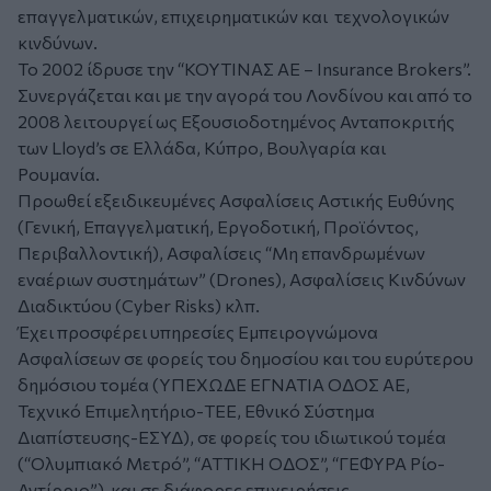
επαγγελματικών, επιχειρηματικών και τεχνολογικών
κινδύνων.
Το 2002 ίδρυσε την “ΚΟΥΤΙΝΑΣ ΑΕ – Insurance Brokers”.
Συνεργάζεται και με την αγορά του Λονδίνου και από το
2008 λειτουργεί ως Εξουσιοδοτημένος Ανταποκριτής
των Lloyd’s σε Ελλάδα, Κύπρο, Βουλγαρία και
Ρουμανία.
Προωθεί εξειδικευμένες Ασφαλίσεις Αστικής Ευθύνης
(Γενική, Επαγγελματική, Εργοδοτική, Προϊόντος,
Περιβαλλοντική), Ασφαλίσεις “Μη επανδρωμένων
εναέριων συστημάτων” (Drones), Ασφαλίσεις Κινδύνων
Διαδικτύου (Cyber Risks) κλπ.
Έχει προσφέρει υπηρεσίες Εμπειρογνώμονα
Ασφαλίσεων σε φορείς του δημοσίου και του ευρύτερου
δημόσιου τομέα (ΥΠΕΧΩΔΕ ΕΓΝΑΤΙΑ ΟΔΟΣ ΑΕ,
Τεχνικό Επιμελητήριο-ΤΕΕ, Εθνικό Σύστημα
Διαπίστευσης-ΕΣΥΔ), σε φορείς του ιδιωτικού τομέα
(“Ολυμπιακό Μετρό”, “ΑΤΤΙΚΗ ΟΔΟΣ”, “ΓΕΦΥΡΑ Ρίο-
Αντίρριο”) και σε διάφορες επιχειρήσεις.