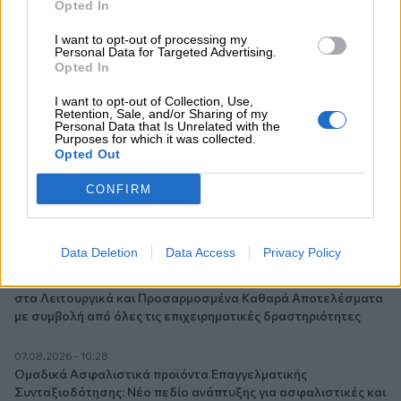
Opted In
07.08.2026 - 13:16
I want to opt-out of processing my
Χρήστος Γεωργόπουλος – «ΕΡΡΙΚΟΣ ΝΤΥΝΑΝ»/ΚΕΝΤΡΟ
Personal Data for Targeted Advertising.
Opted In
ΑΝΑΠΛΑΣΗ
I want to opt-out of Collection, Use,
07.08.2026 - 12:25
Retention, Sale, and/or Sharing of my
Personal Data that Is Unrelated with the
Allianz: Ισχυρές επιδόσεις στο α’ εξάμηνο του 2026 – Ο Oliver
Purposes for which it was collected.
Bäte συνδέει τα αποτελέσματα με το κλείσιμο του
Opted Out
«protection gap»
CONFIRM
07.08.2026 - 12:12
Οι αισθητήρες βλέπουν καλύτερα από τον άνθρωπο. Πάντα;
Data Deletion
Data Access
Privacy Policy
07.08.2026 - 11:01
Generali: Αποτελέσματα Α' Εξαμήνου - Εξαιρετική ανάπτυξη
στα Λειτουργικά και Προσαρμοσμένα Καθαρά Αποτελέσματα
με συμβολή από όλες τις επιχειρηματικές δραστηριότητες
07.08.2026 - 10:28
Ομαδικά Ασφαλιστικά προϊόντα Επαγγελματικής
Συνταξιοδότησης: Νέο πεδίο ανάπτυξης για ασφαλιστικές και