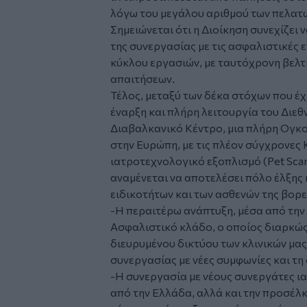
λόγω του μεγάλου αριθμού των πελατ
Σημειώνεται ότι η Διοίκηση συνεχίζει 
της συνεργασίας με τις ασφαλιστικές 
κύκλου εργασιών, με ταυτόχρονη βελτ
απαιτήσεων.
Τέλος, μεταξύ των δέκα στόχων που έχε
έναρξη και πλήρη λειτουργία του Διε
Διαβαλκανικό Κέντρο, μια πλήρη Ογκο
στην Ευρώπη, με τις πλέον σύγχρονες 
ιατροτεχνολογικό εξοπλισμό (Pet Scan
αναμένεται να αποτελέσει πόλο έλξης
ειδικοτήτων και των ασθενών της βορε
-Η περαιτέρω ανάπτυξη, μέσα από την
Ασφαλιστικό κλάδο, ο οποίος διαρκώς
διευρυμένου δικτύου των κλινικών μας,
συνεργασίας με νέες συμφωνίες και τη
-Η συνεργασία με νέους συνεργάτες 
από την Ελλάδα, αλλά και την προσέ