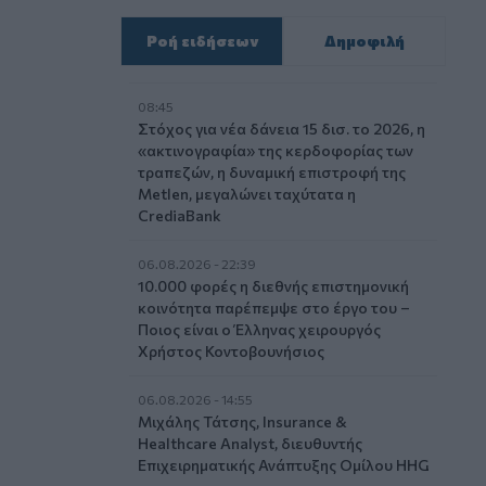
Ροή ειδήσεων
Δημοφιλή
08:45
Στόχος για νέα δάνεια 15 δισ. το 2026, η
«ακτινογραφία» της κερδοφορίας των
τραπεζών, η δυναμική επιστροφή της
Metlen, μεγαλώνει ταχύτατα η
CrediaBank
06.08.2026 - 22:39
10.000 φορές η διεθνής επιστημονική
κοινότητα παρέπεμψε στο έργο του –
Ποιος είναι ο Έλληνας χειρουργός
Χρήστος Κοντοβουνήσιος
06.08.2026 - 14:55
Μιχάλης Τάτσης, Insurance &
Healthcare Analyst, διευθυντής
Επιχειρηματικής Ανάπτυξης Ομίλου HHG