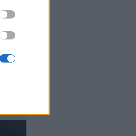
05.08.2026 - 09:20
Καλοκαιρινό ταξίδι: Οι 8 συμβουλές που
αξίζει να δώσει κάθε ασφαλιστής
στους πελάτες του
05.08.2026 - 08:51
Το εκλογικό «καμπανάκι» της Goldman
Sachs, η ισχυρή πιστωτική επέκταση
των ελληνικών τραπεζών, το «πάρτι»
στις αγορές, οι «κρυμμένες» αξίες της
ΓΕΚ ΤΕΡΝΑ
05.08.2026 - 08:37
Ιωάννης Μπολέτης – ΩΝΑΣΕΙΟ
04.08.2026 - 15:33
ERGO Hellas: Μέτρα στήριξης για τους
πληγέντες ασφαλισμένους της από τις
πυρκαγιές