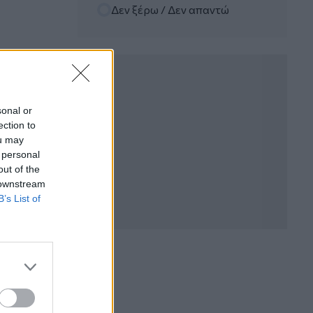
Αντώνης Βουκλαρής - «ΕΡΡΙΚΟΣ
Δεν ξέρω / Δεν απαντώ
ΝΤΥΝΑΝ»
05.08.2026 - 11:30
Η νέα εποχή στην εκπαίδευση των
ασφαλιστικών διαμεσολαβητών
sonal or
05.08.2026 - 10:50
ection to
Ξεκινούν οι αιτήσεις στο
vouchers.gov.gr για το Πρόγραμμα
ou may
«Τουρισμός για όλους 2026-2027»
 personal
out of the
 downstream
05.08.2026 - 10:19
B’s List of
WWF: Περισσότερα από 180.000
στρέμματα καμένων δασικών εκτάσεων
στην Ελλάδα σε λίγες μόλις μέρες
05.08.2026 - 09:45
Η Ελλάδα που αντιστέκεται και επιμένει
να μην ασφαλίζεται!