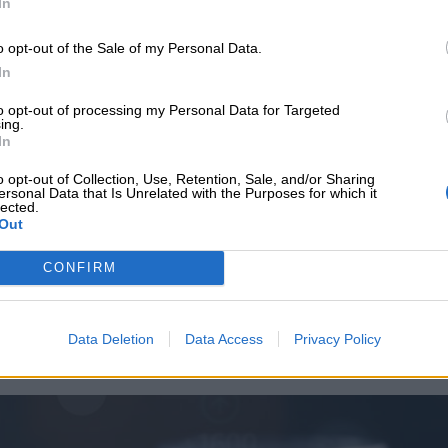
In
 ενημέρωσης στο Google
o opt-out of the Sale of my Personal Data.
In
to opt-out of processing my Personal Data for Targeted
ing.
In
o opt-out of Collection, Use, Retention, Sale, and/or Sharing
ΙΚΆ TAGS
ersonal Data that Is Unrelated with the Purposes for which it
lected.
γασίες
νέα προϊόντα
ασφαλιστικός κλάδος
Out
CONFIRM
Data Deletion
Data Access
Privacy Policy
υνεχής ροή