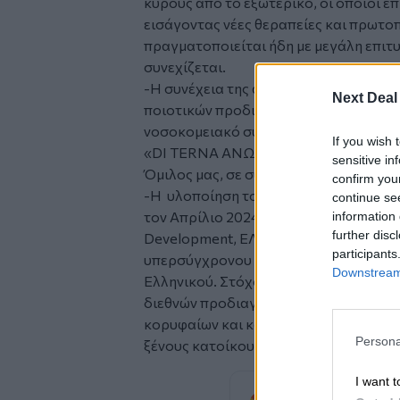
κύρους από το εξωτερικό, οι οποίοι επ
εισάγοντας νέες θεραπείες και πρωτο
πραγματοποιείται ήδη με μεγάλη επιτυ
συνεχίζεται.
-Η συνέχεια της ανέγερσης κτιρίων γ
Next Deal
ποιοτικών προδιαγραφών με βιοκλιμα
νοσοκομειακό συγκρότημα του Ιατρικο
If you wish 
«DI TERNA ΑΝΩΝΥΜΗ ΕΤΑΙΡΕΙΑ ΕΙΔΙΚ
sensitive in
Όμιλος μας, σε συνεργασία με την Dima
confirm you
-Η υλοποίηση του Μνημονίου στρατηγ
continue se
τον Απρίλιο 2024 ο Όμιλος Ιατρικού 
information 
further disc
Development, ΕΛΛΗΝΙΚΟ Μ.Α.Ε. (The Εl
participants
υπερσύγχρονου και πρωτοποριακού Hea
Downstream 
Ελληνικού. Στόχος του υπερσύγχρονου 
διεθνών προδιαγραφών, είναι η προσ
κορυφαίων και καινοτόμων υπηρεσιών υ
Persona
ξένους κατοίκους και επισκέπτες του 
I want t
Προσθέστε