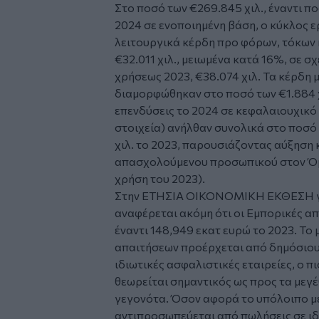
Στο ποσό των €269.845 χιλ., έναντι πο
2024 σε ενοποιημένη βάση, ο κύκλος ε
λειτουργικά κέρδη προ φόρων, τόκων
€32.011 χιλ., μειωμένα κατά 16%, σε σ
χρήσεως 2023, €38.074 χιλ. Τα κέρδη
διαμορφώθηκαν στο ποσό των €1.884 χιλ
επενδύσεις το 2024 σε κεφαλαιουχικό
στοιχεία) ανήλθαν συνολικά στο ποσό 
χιλ. το 2023, παρουσιάζοντας αύξηση 
απασχολούμενου προσωπικού στον Όμι
χρήση του 2023).
Στην ΕΤΗΣΙΑ ΟΙΚΟΝΟΜΙΚΗ ΕΚΘΕΣΗ για
αναφέρεται ακόμη ότι οι Εμπορικές απ
έναντι 148,949 εκατ ευρώ το 2023. Το
απαιτήσεων προέρχεται από δημόσιου
ιδιωτικές ασφαλιστικές εταιρείες, ο π
θεωρείται σημαντικός ως προς τα μεγέ
γεγονότα. Όσον αφορά το υπόλοιπο μ
αντιπροσωπεύεται από πωλήσεις σε ιδι