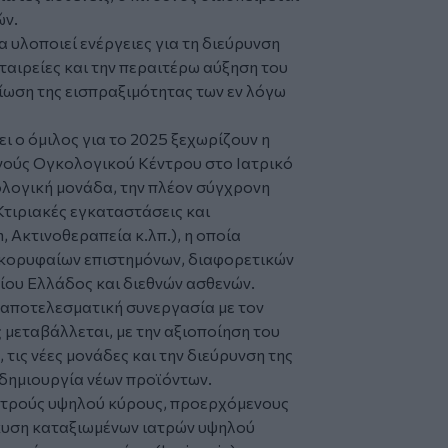
ών.
να υλοποιεί ενέργειες για τη διεύρυνση
εταιρείες και την περαιτέρω αύξηση του
ίωση της εισπραξιμότητας των εν λόγω
ι ο όμιλος για το 2025 ξεχωρίζουν η
θνούς Ογκολογικού Κέντρου στο Ιατρικό
λογική μονάδα, την πλέον σύγχρονη
Κτιριακές εγκαταστάσεις και
, Ακτινοθεραπεία κ.λπ.), η οποία
 κορυφαίων επιστημόνων, διαφορετικών
ίου Ελλάδος και διεθνών ασθενών.
 αποτελεσματική συνεργασία με τον
 μεταβάλλεται, με την αξιοποίηση του
 τις νέες μονάδες και την διεύρυνση της
 δημιουργία νέων προϊόντων.
ιατρούς υψηλού κύρους, προερχόμενους
λκυση καταξιωμένων ιατρών υψηλού