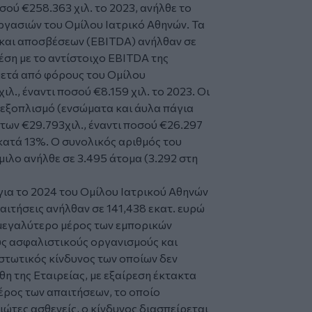
σού €258.363 χιλ. το 2023, ανήλθε το
ργασιών του Ομίλου Ιατρικό Αθηνών. Τα
 και αποσβέσεων (EBITDA) ανήλθαν σε
χέση με το αντίστοιχο EBITDA της
 μετά από φόρους του Ομίλου
., έναντι ποσού €8.159 χιλ. το 2023. Οι
 εξοπλισμό (ενσώματα και άυλα πάγια
των €29.793χιλ., έναντι ποσού €26.297
κατά 13%. Ο συνολικός αριθμός του
λο ανήλθε σε 3.495 άτομα (3.292 στη
 το 2024 του Ομίλου Ιατρικού Αθηνών
αιτήσεις ανήλθαν σε 141,438 εκατ. ευρώ
 μεγαλύτερο μέρος των εμπορικών
ς ασφαλιστικούς οργανισμούς και
ιστωτικός κίνδυνος των οποίων δεν
θη της Εταιρείας, με εξαίρεση έκτακτα
έρος των απαιτήσεων, το οποίο
ώτες ασθενείς, ο κίνδυνος διασπείρεται