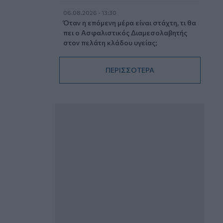
06.08.2026 - 13:30
Όταν η επόμενη μέρα είναι στάχτη, τι θα
πει ο Ασφαλιστικός Διαμεσολαβητής
στον πελάτη κλάδου υγείας;
06.08.2026 - 12:22
ΠΕΡΙΣΣΟΤΕΡΑ
Kavita Patel - PhARMA Innovation
Forum: Ένα στα πέντε καινοτόμα
φάρμακα φτάνει τελικά στην Ελλάδα
06.08.2026 - 11:37
Μείωση ασφαλιστικών εισφορών
ύψους 240 εκατ. ευρώ ζητούν οι
έμποροι από την Κυβέρνηση
06.08.2026 - 10:45
Ευρώπη: Μπορεί η κλιματική αλλαγή να
οδηγήσει σε ενεργειακή κρίση;
06.08.2026 - 09:15
Στέλιος Λιανός – INTERAMERICAN /