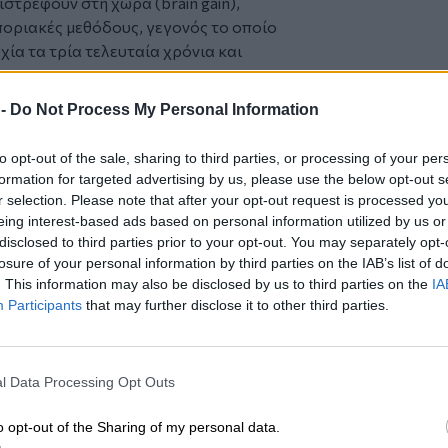
ιστρέφουν στη χώρα (brain gain),
ποριακές μεθόδους, γεγονός το οποίο
χία τα τρία τελευταία χρόνια και
ραφείων και νέων υποδομών υψηλών
 -
Do Not Process My Personal Information
τικά χαρακτηριστικά, μπροστά από το
ύ Κέντρου Αμαρουσίου, από τη εταιρεία
to opt-out of the sale, sharing to third parties, or processing of your per
ΟΥ ΣΚΟΠΟΥ», στην οποία συμμετέχει ο
formation for targeted advertising by us, please use the below opt-out s
nd Real Estate και την ΓΕΚ ΤΕΡΝΑ.
r selection. Please note that after your opt-out request is processed y
ικής συνεργασίας το οποίο υπέγραψε
eing interest-based ads based on personal information utilized by us or
Αθηνών με τη θυγατρική της LAMDA
disclosed to third parties prior to your opt-out. You may separately opt-
losure of your personal information by third parties on the IAB’s list of
linikon), για τη δημιουργία ενός
. This information may also be disclosed by us to third parties on the
IA
lthcare Park εντός της ανάπτυξης του
Participants
that may further disclose it to other third parties.
Healthcare Park, το οποίο θα είναι
φορά ευρέως φάσματος ποιοτικά
γείας και ευεξίας στους Έλληνες και
l Data Processing Opt Outs
Ελληνικού.
o opt-out of the Sharing of my personal data.
 το
nextdeal.gr
ως