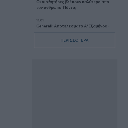
Οι αισθητήρες βλέπουν καλύτερα από
τον άνθρωπο. Πάντα;
11:01
Generali: Αποτελέσματα Α' Εξαμήνου -
Εξαιρετική ανάπτυξη στα Λειτουργικά
και Προσαρμοσμένα Καθαρά
ΠΕΡΙΣΣΟΤΕΡΑ
Αποτελέσματα με συμβολή από όλες
τις επιχειρηματικές δραστηριότητες
10:28
Ομαδικά Ασφαλιστικά προϊόντα
Επαγγελματικής Συνταξιοδότησης: Νέο
πεδίο ανάπτυξης για ασφαλιστικές και
ασφαλιστές
09:23
CrediaBank: Οικονομικά Αποτελέσματα
A’ Εξαμήνου 2026 - Υψηλοί ρυθμοί
ανάπτυξης και νέα ρεκόρ επιδόσεων
08:45