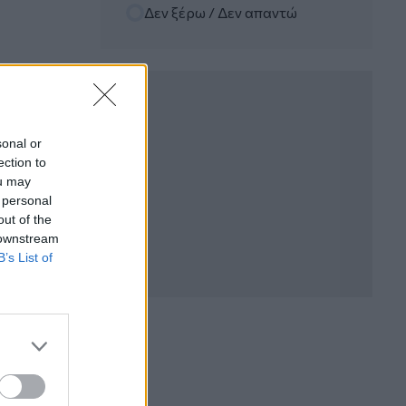
Δεν ξέρω / Δεν απαντώ
06.08.2026 - 12:22
Kavita Patel - PhARMA Innovation
Forum: Ένα στα πέντε καινοτόμα
φάρμακα φτάνει τελικά στην Ελλάδα
06.08.2026 - 11:37
Μείωση ασφαλιστικών εισφορών
sonal or
ύψους 240 εκατ. ευρώ ζητούν οι
ection to
έμποροι από την Κυβέρνηση
ou may
 personal
06.08.2026 - 10:45
out of the
Ευρώπη: Μπορεί η κλιματική αλλαγή να
 downstream
οδηγήσει σε ενεργειακή κρίση;
B’s List of
06.08.2026 - 09:15
Στέλιος Λιανός – INTERAMERICAN /
Αθηναϊκή Γενική Κλινική
06.08.2026 - 08:40
Η γαλλική «ψήφος» στο «καλώδιο» και