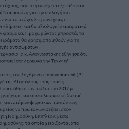
στόχους, που στη συνέχεια εξετάζονται
ή Nοημοσύνη για την επιλογή και
για το στόχο. Στη συνέχεια, η
νι κλίμακες και θα αξιολογεί πειραματικά
υν φάρμακα. Προχωρώντας μπροστά, τα
ειράματα θα χρησιμοποιηθούν για τη
γωγής αντισωμάτων.
εργασία, ο κ. Αναγνωστάκης εξήγησε ότι
μοποιεί στην έρευνα την Tεχνητή
ος, του λεγόμενου Innovation unit (BI
γή της ΑΙ σε όλους τους τομείς
X συστάθηκε τον Ιούλιο του 2017 με
η γρήγορη και αποτελεσματική δοκιμή
ξη καινοτόμων ψηφιακών προϊόντων,
αιρείας να πρωταγωνιστήσει στον
ητή Nοημοσύνη. Επιπλέον, μέσω
οημοσύνης, τα οποία χειρίζονται από