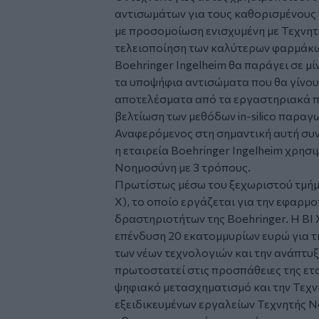
αντισωμάτων για τους καθορισμένους 
με προσομοίωση ενισχυμένη με Tεχνητ
τελειοποίηση των καλύτερων φαρμάκων 
Boehringer Ingelheim θα παράγει σε μί
τα υποψήφια αντισώματα που θα γίνο
αποτελέσματα από τα εργαστηριακά π
βελτίωση των μεθόδων in-silico παρα
Αναφερόμενος στη σημαντική αυτή συν
η εταιρεία Boehringer Ingelheim χρησι
Nοημοσύνη με 3 τρόπους.
Πρωτίστως μέσω του ξεχωριστού τμήματ
X), το οποίο εργάζεται για την εφαρμο
δραστηριοτήτων της Boehringer. Η BI 
επένδυση 20 εκατομμυρίων ευρώ για τ
των νέων τεχνολογιών και την ανάπτυ
πρωτοστατεί στις προσπάθειες της ετ
ψηφιακό μετασχηματισμό και την Tεχν
εξειδικευμένων εργαλείων Tεχνητής N