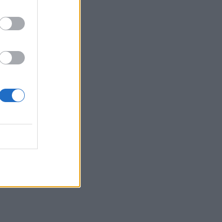
τα συμφέροντα, οι ελληνικές τράπεζες
«πρωταθλήτριες» στα δάνεια, νέο deal
Βαρδινογιάννη- Εξάρχου και ο
διπλασιασμός των κερδών της ΔΕΗ
05.08.2026 - 13:37
Randy Schekman, Νομπελίστας Ιατρικής:
«Σε πέντε χρόνια μπορεί να έχουμε
θεραπεία που αναστέλλει την εξέλιξη
του Πάρκινσον»
05.08.2026 - 12:33
Ε.Ε και παράνομη μετανάστευση:
προτάσεις και δράσεις με παρονομαστή
το κοινό συμφέρον
05.08.2026 - 12:11
Αντώνης Βουκλαρής - «ΕΡΡΙΚΟΣ
ΝΤΥΝΑΝ»
05.08.2026 - 11:30
Η νέα εποχή στην εκπαίδευση των