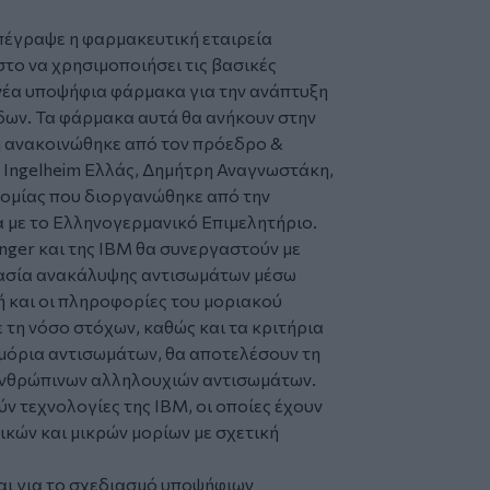
πέγραψε η φαρμακευτική εταιρεία
το να χρησιμοποιήσει τις βασικές
 νέα υποψήφια φάρμακα για την ανάπτυξη
ων. Τα φάρμακα αυτά θα ανήκουν στην
η ανακοινώθηκε από τον πρόεδρο &
 Ingelheim Ελλάς, Δημήτρη Αναγνωστάκη,
τομίας που διοργανώθηκε από την
α με το Ελληνογερμανικό Eπιμελητήριο.
inger και της IBM θα συνεργαστούν με
ικασία ανακάλυψης αντισωμάτων μέσω
μή και οι πληροφορίες του μοριακού
 τη νόσο στόχων, καθώς και τα κριτήρια
 μόρια αντισωμάτων, θα αποτελέσουν τη
ν ανθρώπινων αλληλουχιών αντισωμάτων.
ν τεχνολογίες της IBM, οι οποίες έχουν
ικών και μικρών μορίων με σχετική
αι για το σχεδιασμό υποψήφιων