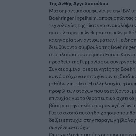
Της Ανθής Αγγελοπούλου
Μια σημαντική συμφωνία με την IBM υ
Boehringer Ingelheim, αποσκοπώντας σ
τεχνολογίες της, ώστε να ανακαλύψει
αποτελεσματικών θεραπευτικών μεθόδ
κατηγορία των αντισωμάτων. Η είδησ
διευθύνοντα σύμβουλο της Boehringer
στο πλαίσιο του ετήσιου Forum Καινο
πρεσβεία της Γερμανίας σε συνεργασί
Συγκεκριμένα, οι ερευνητές της Boehr
κοινό στόχο να επιταχύνουν τη διαδ
μεθόδων in-silico. Η αλληλουχία, η δο
προφίλ των στόχων που σχετίζονται με
επιτυχίας για τα θεραπευτικά σχετικά
βάση για την in-silico παραγωγή νέω
Για το σκοπό αυτόn θα χρησιμοποιηθού
δείξει επιτυχία στην παραγωγή βιολογ
συγγένεια-στόχο.
Οι τεχνολογίες αυτές χρησιμοποιούντ