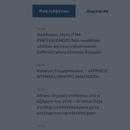
Ροή ειδήσεων
Δημοφιλή
14:38
Θεόδωρος Τέγος (ΓΝΑ
ΕΥΑΓΓΕΛΙΣΜΟΣ): Νέο παράθυρο
ελπίδας για τους ογκολογικούς
ασθενείς μέσω κλινικών δοκιμών
13:16
Χρήστος Γεωργόπουλος – «ΕΡΡΙΚΟΣ
ΝΤΥΝΑΝ»/ΚΕΝΤΡΟ ΑΝΑΠΛΑΣΗ
12:25
Allianz: Ισχυρές επιδόσεις στο α’
εξάμηνο του 2026 – Ο Oliver Bäte
συνδέει τα αποτελέσματα με το
κλείσιμο του «protection gap»
12:12