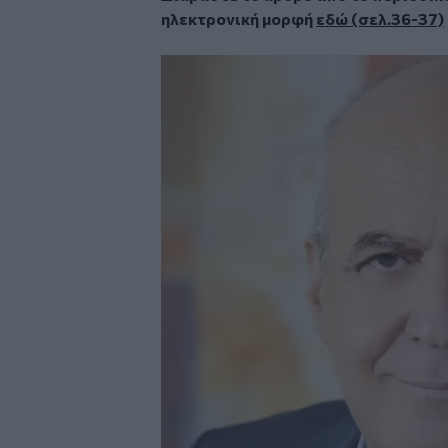
ηλεκτρονική μορφή
εδώ (σελ.36-37)