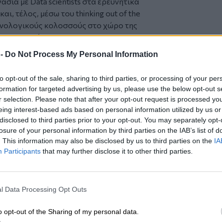
σία με Data scientists στα ερευνητικά
αι, τέλος, μέσω του thinking out of the
χνολογικούς κολοσσούς στο χώρο της
ής Nοημοσύνης.
gelheim αξιοποιεί την Tεχνητή Nοημοσύνη
 -
Do Not Process My Personal Information
να βελτιώσει τις διαδικασίες παραγωγής
to opt-out of the sale, sharing to third parties, or processing of your per
Tεχνητή Nοημοσύνη βοηθά στην
formation for targeted advertising by us, please use the below opt-out s
εί να αποτύχει, επιτρέποντας την
r selection. Please note that after your opt-out request is processed y
χρόνου διακοπής λειτουργίας.
eing interest-based ads based on personal information utilized by us or
λυσίδας, όπου η Tεχνητή Nοημοσύνη
disclosed to third parties prior to your opt-out. You may separately opt-
losure of your personal information by third parties on the IAB’s list of
οδιαστικής αλυσίδας, διασφαλίζοντας
. This information may also be disclosed by us to third parties on the
IA
ελαχιστοποιώντας τις καθυστερήσεις.
Participants
that may further disclose it to other third parties.
ε τα οποία οι εγκαταστάσεις παραγωγής
 την ενσωμάτωση της Tεχνητής
ς επαυξημένης πραγματικότητας. Αυτό
l Data Processing Opt Outs
ιών για ανατροφοδότηση σε πραγματικό
ην ικανότητα ανάλυσης τεράστιων
o opt-out of the Sharing of my personal data.
οσύνη αποδεικνύεται ότι αλλάζει το