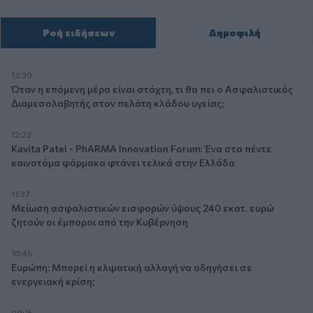
Ροή ειδήσεων
Δημοφιλή
13:30
Όταν η επόμενη μέρα είναι στάχτη, τι θα πει ο Ασφαλιστικός
Διαμεσολαβητής στον πελάτη κλάδου υγείας;
12:22
Kavita Patel - PhARMA Innovation Forum: Ένα στα πέντε
καινοτόμα φάρμακα φτάνει τελικά στην Ελλάδα
11:37
Μείωση ασφαλιστικών εισφορών ύψους 240 εκατ. ευρώ
ζητούν οι έμποροι από την Κυβέρνηση
10:45
Ευρώπη: Μπορεί η κλιματική αλλαγή να οδηγήσει σε
ενεργειακή κρίση;
09:15