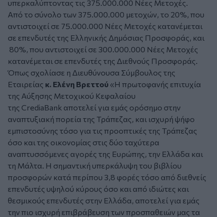
υπερκαλύπτοντας τις 375.000.000 Νέες Μετοχές.
Από το σύνολο των 375.000.000 μετοχών, το 20%, που
αντιστοιχεί σε 75.000.000 Νέες Μετοχές κατανέμεται
σε επενδυτές της Ελληνικής Δημόσιας Προσφοράς, και
80%, που αντιστοιχεί σε 300.000.000 Νέες Μετοχές
κατανέμεται σε επενδυτές της Διεθνούς Προσφοράς.
Όπως σχολίασε η Διευθύνουσα Σύμβουλος της
Εταιρείας
κ. Ελένη Βρεττού
«Η πρωτοφανής επιτυχία
της Αύξησης Μετοχικού Κεφαλαίου
της CrediaBank αποτελεί για εμάς ορόσημο στην
αναπτυξιακή πορεία της Τράπεζας, και ισχυρή ψήφο
εμπιστοσύνης τόσο για τις προοπτικές της Τράπεζας
όσο και της οικονομίας στις δύο ταχύτερα
αναπτυσσόμενες αγορές της Ευρώπης, την Ελλάδα και
τη Μάλτα. Η σημαντική υπερκάλυψη του βιβλίου
προσφορών κατά περίπου 3,8 φορές τόσο από διεθνείς
επενδυτές υψηλού κύρους όσο και από ιδιώτες και
θεσμικούς επενδυτές στην Ελλάδα, αποτελεί για εμάς
την πιο ισχυρή επιβράβευση των προσπαθειών μας τα