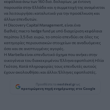
κεφάλαια άνω των 160 δισ. δολαρίων, με έντονη
παρουσία στην Ελλάδα και η συμμετοχή της αναμένεται
να λειτουργήσει καταλυτικά για την προσέλκυση και
άλλων επενδυτών.
Η Discovery Capital Management, είναι ένα
διεθνές macro hedge fund με υπό διαχείριση κεφάλαια
περίπου 3,5 δισ. ευρώ, το οποίο επενδύει σε όλες τις
κατηγορίες περιουσιακών στοιχείων σε αναδυόμενες
όσο και σε ανεπτυγμένες αγορές.
Η Marbella είναι επενδυτικό όχημα που ανήκει στην
οικογένεια του διακεκριμένου Έλληνα εφοπλιστή Ηλία
Γκότση. Κατά πληροφορίες τους επενδυτές αυτούς
έχουν ακολουθήσει και άλλοι Έλληνες εφοπλιστές.
Προσθέστε το
nextdeal.gr
ως
προτιμώμενη πηγή ενημέρωσης στο Google