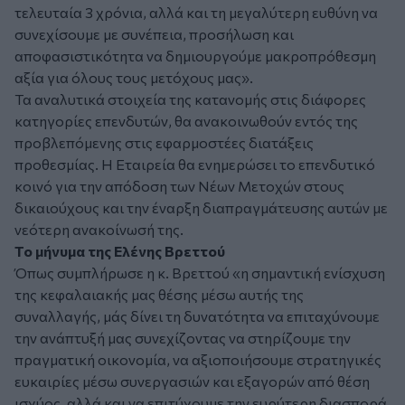
τελευταία 3 χρόνια, αλλά και τη μεγαλύτερη ευθύνη να
συνεχίσουμε με συνέπεια, προσήλωση και
αποφασιστικότητα να δημιουργούμε μακροπρόθεσμη
αξία για όλους τους μετόχους μας».
Τα αναλυτικά στοιχεία της κατανομής στις διάφορες
κατηγορίες επενδυτών, θα ανακοινωθούν εντός της
προβλεπόμενης στις εφαρμοστέες διατάξεις
προθεσμίας. Η Εταιρεία θα ενημερώσει το επενδυτικό
κοινό για την απόδοση των Νέων Μετοχών στους
δικαιούχους και την έναρξη διαπραγμάτευσης αυτών με
νεότερη ανακοίνωσή της.
Το μήνυμα της Ελένης Βρεττού
Όπως συμπλήρωσε η κ. Βρεττού «η σημαντική ενίσχυση
της κεφαλαιακής μας θέσης μέσω αυτής της
συναλλαγής, μάς δίνει τη δυνατότητα να επιταχύνουμε
την ανάπτυξή μας συνεχίζοντας να στηρίζουμε την
πραγματική οικονομία, να αξιοποιήσουμε στρατηγικές
ευκαιρίες μέσω συνεργασιών και εξαγορών από θέση
ισχύος, αλλά και να επιτύχουμε την ευρύτερη διασπορά