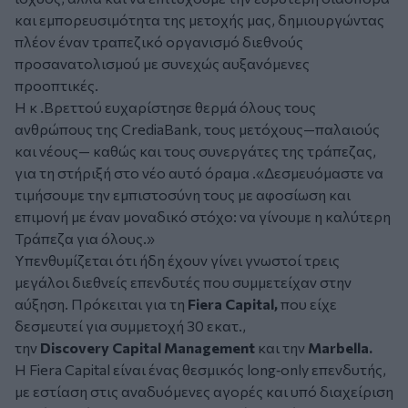
και εμπορευσιμότητα της μετοχής μας, δημιουργώντας
πλέον έναν τραπεζικό οργανισμό διεθνούς
προσανατολισμού με συνεχώς αυξανόμενες
προοπτικές.
Η κ .Βρεττού ευχαρίστησε θερμά όλους τους
ανθρώπους της CrediaBank, τους μετόχους—παλαιούς
και νέους— καθώς και τους συνεργάτες της τράπεζας,
για τη στήριξή στο νέο αυτό όραμα .«Δεσμευόμαστε να
τιμήσουμε την εμπιστοσύνη τους με αφοσίωση και
επιμονή με έναν μοναδικό στόχο: να γίνουμε η καλύτερη
Τράπεζα για όλους.»
Υπενθυμίζεται ότι ήδη έχουν γίνει γνωστοί τρεις
μεγάλοι διεθνείς επενδυτές που συμμετείχαν στην
αύξηση. Πρόκειται για τη
Fiera Capital,
που είχε
δεσμευτεί για συμμετοχή 30 εκατ.,
την
Discovery Capital Management
και την
Marbella.
Η Fiera Capital είναι ένας θεσμικός long‑only επενδυτής,
με εστίαση στις αναδυόμενες αγορές και υπό διαχείριση