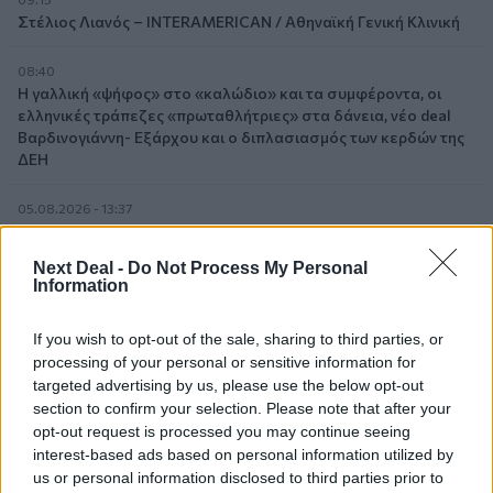
Στέλιος Λιανός – INTERAMERICAN / Αθηναϊκή Γενική Κλινική
08:40
Η γαλλική «ψήφος» στο «καλώδιο» και τα συμφέροντα, οι
ελληνικές τράπεζες «πρωταθλήτριες» στα δάνεια, νέο deal
Βαρδινογιάννη- Εξάρχου και ο διπλασιασμός των κερδών της
ΔΕΗ
05.08.2026 - 13:37
Randy Schekman, Νομπελίστας Ιατρικής: «Σε πέντε χρόνια
μπορεί να έχουμε θεραπεία που αναστέλλει την εξέλιξη του
Next Deal -
Do Not Process My Personal
Πάρκινσον»
Information
05.08.2026 - 12:33
If you wish to opt-out of the sale, sharing to third parties, or
Ε.Ε και παράνομη μετανάστευση: προτάσεις και δράσεις με
processing of your personal or sensitive information for
παρονομαστή το κοινό συμφέρον
targeted advertising by us, please use the below opt-out
section to confirm your selection. Please note that after your
05.08.2026 - 12:11
opt-out request is processed you may continue seeing
Αντώνης Βουκλαρής - «ΕΡΡΙΚΟΣ ΝΤΥΝΑΝ»
interest-based ads based on personal information utilized by
us or personal information disclosed to third parties prior to
05.08.2026 - 11:30