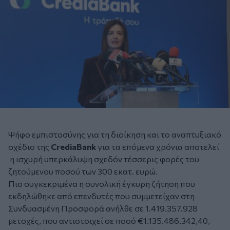
Ψήφο εμπιστοσύνης για τη διοίκηση και το αναπτυξιακό
σχέδιο της
CrediaBank
για τα επόμενα χρόνια αποτελεί
η ισχυρή υπερκάλυψη σχεδόν τέσσερις φορές του
ζητούμενου ποσού των 300 εκατ. ευρώ.
Πιο συγκεκριμένα η συνολική έγκυρη ζήτηση που
εκδηλώθηκε από επενδυτές που συμμετείχαν στη
Συνδυασμένη Προσφορά ανήλθε σε 1.419.357.928
μετοχές, που αντιστοιχεί σε ποσό €1.135.486.342,40,