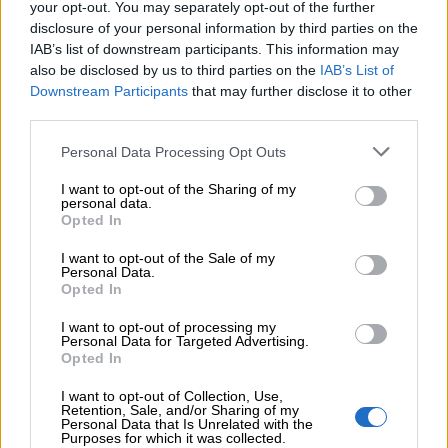
your opt-out. You may separately opt-out of the further
Η νέα εποχή στην εκπαίδευση των ασφαλιστικών
disclosure of your personal information by third parties on the
διαμεσολαβητών
IAB’s list of downstream participants. This information may
also be disclosed by us to third parties on the
IAB’s List of
05.08.2026 - 10:50
Downstream Participants
that may further disclose it to other
Ξεκινούν οι αιτήσεις στο vouchers.gov.gr για το Πρόγραμμα
third parties.
«Τουρισμός για όλους 2026-2027»
Personal Data Processing Opt Outs
05.08.2026 - 10:19
WWF: Περισσότερα από 180.000 στρέμματα καμένων
I want to opt-out of the Sharing of my
personal data.
δασικών εκτάσεων στην Ελλάδα σε λίγες μόλις μέρες
Opted In
05.08.2026 - 09:45
I want to opt-out of the Sale of my
Η Ελλάδα που αντιστέκεται και επιμένει να μην ασφαλίζεται!
Personal Data.
Opted In
05.08.2026 - 09:20
I want to opt-out of processing my
Καλοκαιρινό ταξίδι: Οι 8 συμβουλές που αξίζει να δώσει κάθε
Personal Data for Targeted Advertising.
ασφαλιστής στους πελάτες του
Opted In
I want to opt-out of Collection, Use,
05.08.2026 - 08:51
Retention, Sale, and/or Sharing of my
Το εκλογικό «καμπανάκι» της Goldman Sachs, η ισχυρή
Personal Data that Is Unrelated with the
Purposes for which it was collected.
πιστωτική επέκταση των ελληνικών τραπεζών, το «πάρτι»