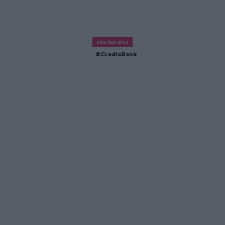
ΣΧΕΤΙΚΆ TAGS
CrediaBank