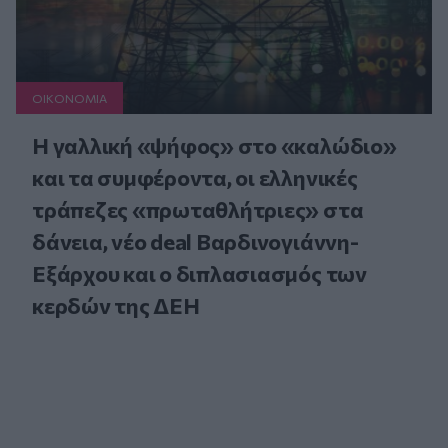
ΟΙΚΟΝΟΜΙΑ
Η γαλλική «ψήφος» στο «καλώδιο»
και τα συμφέροντα, οι ελληνικές
τράπεζες «πρωταθλήτριες» στα
δάνεια, νέο deal Βαρδινογιάννη-
Εξάρχου και ο διπλασιασμός των
κερδών της ΔΕΗ