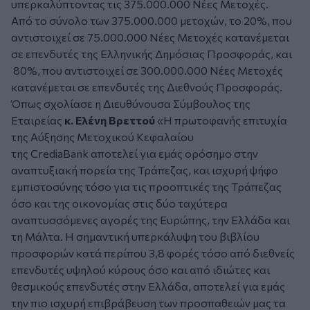
υπερκαλύπτοντας τις 375.000.000 Νέες Μετοχές.
Από το σύνολο των 375.000.000 μετοχών, το 20%, που
αντιστοιχεί σε 75.000.000 Νέες Μετοχές κατανέμεται
σε επενδυτές της Ελληνικής Δημόσιας Προσφοράς, και
80%, που αντιστοιχεί σε 300.000.000 Νέες Μετοχές
κατανέμεται σε επενδυτές της Διεθνούς Προσφοράς.
Όπως σχολίασε η Διευθύνουσα Σύμβουλος της
Εταιρείας
κ. Ελένη Βρεττού
«Η πρωτοφανής επιτυχία
της Αύξησης Μετοχικού Κεφαλαίου
της CrediaBank αποτελεί για εμάς ορόσημο στην
αναπτυξιακή πορεία της Τράπεζας, και ισχυρή ψήφο
εμπιστοσύνης τόσο για τις προοπτικές της Τράπεζας
όσο και της οικονομίας στις δύο ταχύτερα
αναπτυσσόμενες αγορές της Ευρώπης, την Ελλάδα και
τη Μάλτα. Η σημαντική υπερκάλυψη του βιβλίου
προσφορών κατά περίπου 3,8 φορές τόσο από διεθνείς
επενδυτές υψηλού κύρους όσο και από ιδιώτες και
θεσμικούς επενδυτές στην Ελλάδα, αποτελεί για εμάς
την πιο ισχυρή επιβράβευση των προσπαθειών μας τα