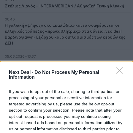
Στέλιος Λιανός – INTERAMERICAN / Αθηναϊκή Γενική Κλινική
08:40
Η γαλλική «ψήφος» στο «καλώδιο» και τα συμφέροντα, οι
ελληνικές τράπεζες «πρωταθλήτριες» στα δάνεια, νέο deal
Βαρδινογιάννη- Εξάρχου και ο διπλασιασμός των κερδών της
ΔΕΗ
05.08.2026 - 13:37
Randy Schekman, Νομπελίστας Ιατρικής: «Σε πέντε χρόνια
μπορεί να έχουμε θεραπεία που αναστέλλει την εξέλιξη του
Next Deal -
Do Not Process My Personal
Πάρκινσον»
Information
05.08.2026 - 12:33
If you wish to opt-out of the sale, sharing to third parties, or
Ε.Ε και παράνομη μετανάστευση: προτάσεις και δράσεις με
processing of your personal or sensitive information for
παρονομαστή το κοινό συμφέρον
targeted advertising by us, please use the below opt-out
section to confirm your selection. Please note that after your
05.08.2026 - 12:11
opt-out request is processed you may continue seeing
Αντώνης Βουκλαρής - «ΕΡΡΙΚΟΣ ΝΤΥΝΑΝ»
interest-based ads based on personal information utilized by
us or personal information disclosed to third parties prior to
05.08.2026 - 11:30