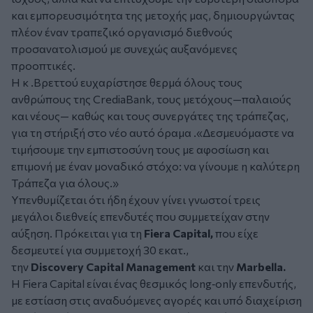
και εμπορευσιμότητα της μετοχής μας, δημιουργώντας
πλέον έναν τραπεζικό οργανισμό διεθνούς
προσανατολισμού με συνεχώς αυξανόμενες
προοπτικές.
Η κ .Βρεττού ευχαρίστησε θερμά όλους τους
ανθρώπους της CrediaBank, τους μετόχους—παλαιούς
και νέους— καθώς και τους συνεργάτες της τράπεζας,
για τη στήριξή στο νέο αυτό όραμα .«Δεσμευόμαστε να
τιμήσουμε την εμπιστοσύνη τους με αφοσίωση και
επιμονή με έναν μοναδικό στόχο: να γίνουμε η καλύτερη
Τράπεζα για όλους.»
Υπενθυμίζεται ότι ήδη έχουν γίνει γνωστοί τρεις
μεγάλοι διεθνείς επενδυτές που συμμετείχαν στην
αύξηση. Πρόκειται για τη
Fiera Capital,
που είχε
δεσμευτεί για συμμετοχή 30 εκατ.,
την
Discovery Capital Management
και την
Marbella.
Η Fiera Capital είναι ένας θεσμικός long‑only επενδυτής,
με εστίαση στις αναδυόμενες αγορές και υπό διαχείριση