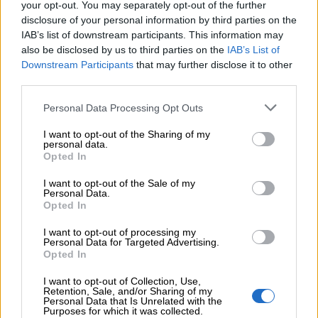
your opt-out. You may separately opt-out of the further
Η νέα εποχή στην εκπαίδευση των ασφαλιστικών
disclosure of your personal information by third parties on the
διαμεσολαβητών
IAB’s list of downstream participants. This information may
also be disclosed by us to third parties on the
IAB’s List of
05.08.2026 - 10:50
Downstream Participants
that may further disclose it to other
Ξεκινούν οι αιτήσεις στο vouchers.gov.gr για το Πρόγραμμα
third parties.
«Τουρισμός για όλους 2026-2027»
Personal Data Processing Opt Outs
05.08.2026 - 10:19
WWF: Περισσότερα από 180.000 στρέμματα καμένων
I want to opt-out of the Sharing of my
personal data.
δασικών εκτάσεων στην Ελλάδα σε λίγες μόλις μέρες
Opted In
05.08.2026 - 09:45
I want to opt-out of the Sale of my
Η Ελλάδα που αντιστέκεται και επιμένει να μην ασφαλίζεται!
Personal Data.
Opted In
05.08.2026 - 09:20
I want to opt-out of processing my
Καλοκαιρινό ταξίδι: Οι 8 συμβουλές που αξίζει να δώσει κάθε
Personal Data for Targeted Advertising.
ασφαλιστής στους πελάτες του
Opted In
I want to opt-out of Collection, Use,
05.08.2026 - 08:51
Retention, Sale, and/or Sharing of my
Το εκλογικό «καμπανάκι» της Goldman Sachs, η ισχυρή
Personal Data that Is Unrelated with the
Purposes for which it was collected.
πιστωτική επέκταση των ελληνικών τραπεζών, το «πάρτι»