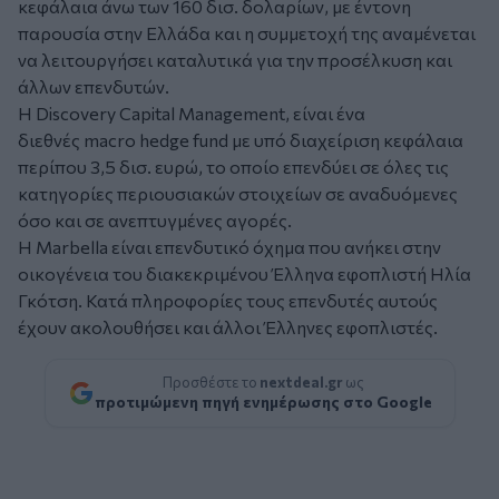
κεφάλαια άνω των 160 δισ. δολαρίων, με έντονη
παρουσία στην Ελλάδα και η συμμετοχή της αναμένεται
να λειτουργήσει καταλυτικά για την προσέλκυση και
άλλων επενδυτών.
Η Discovery Capital Management, είναι ένα
διεθνές macro hedge fund με υπό διαχείριση κεφάλαια
περίπου 3,5 δισ. ευρώ, το οποίο επενδύει σε όλες τις
κατηγορίες περιουσιακών στοιχείων σε αναδυόμενες
όσο και σε ανεπτυγμένες αγορές.
Η Marbella είναι επενδυτικό όχημα που ανήκει στην
οικογένεια του διακεκριμένου Έλληνα εφοπλιστή Ηλία
Γκότση. Κατά πληροφορίες τους επενδυτές αυτούς
έχουν ακολουθήσει και άλλοι Έλληνες εφοπλιστές.
Προσθέστε το
nextdeal.gr
ως
προτιμώμενη πηγή ενημέρωσης στο Google