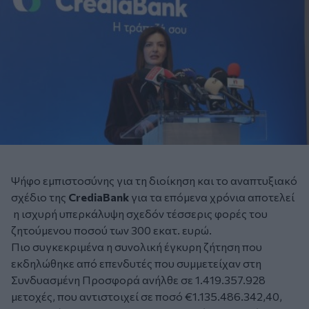
Ψήφο εμπιστοσύνης για τη διοίκηση και το αναπτυξιακό
σχέδιο της
CrediaBank
για τα επόμενα χρόνια αποτελεί
η ισχυρή υπερκάλυψη σχεδόν τέσσερις φορές του
ζητούμενου ποσού των 300 εκατ. ευρώ.
Πιο συγκεκριμένα η συνολική έγκυρη ζήτηση που
εκδηλώθηκε από επενδυτές που συμμετείχαν στη
Συνδυασμένη Προσφορά ανήλθε σε 1.419.357.928
μετοχές, που αντιστοιχεί σε ποσό €1.135.486.342,40,