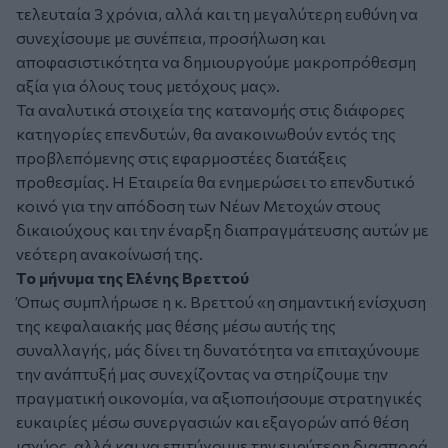
τελευταία 3 χρόνια, αλλά και τη μεγαλύτερη ευθύνη να
συνεχίσουμε με συνέπεια, προσήλωση και
αποφασιστικότητα να δημιουργούμε μακροπρόθεσμη
αξία για όλους τους μετόχους μας».
Τα αναλυτικά στοιχεία της κατανομής στις διάφορες
κατηγορίες επενδυτών, θα ανακοινωθούν εντός της
προβλεπόμενης στις εφαρμοστέες διατάξεις
προθεσμίας. Η Εταιρεία θα ενημερώσει το επενδυτικό
κοινό για την απόδοση των Νέων Μετοχών στους
δικαιούχους και την έναρξη διαπραγμάτευσης αυτών με
νεότερη ανακοίνωσή της.
Το μήνυμα της Ελένης Βρεττού
Όπως συμπλήρωσε η κ. Βρεττού «η σημαντική ενίσχυση
της κεφαλαιακής μας θέσης μέσω αυτής της
συναλλαγής, μάς δίνει τη δυνατότητα να επιταχύνουμε
την ανάπτυξή μας συνεχίζοντας να στηρίζουμε την
πραγματική οικονομία, να αξιοποιήσουμε στρατηγικές
ευκαιρίες μέσω συνεργασιών και εξαγορών από θέση
ισχύος, αλλά και να επιτύχουμε την ευρύτερη διασπορά