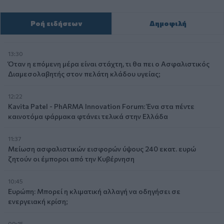
Ροή ειδήσεων
Δημοφιλή
13:30
Όταν η επόμενη μέρα είναι στάχτη, τι θα πει ο Ασφαλιστικός
Διαμεσολαβητής στον πελάτη κλάδου υγείας;
12:22
Kavita Patel - PhARMA Innovation Forum: Ένα στα πέντε
καινοτόμα φάρμακα φτάνει τελικά στην Ελλάδα
11:37
Μείωση ασφαλιστικών εισφορών ύψους 240 εκατ. ευρώ
ζητούν οι έμποροι από την Κυβέρνηση
10:45
Ευρώπη: Μπορεί η κλιματική αλλαγή να οδηγήσει σε
ενεργειακή κρίση;
09:15