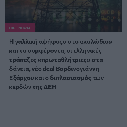
ΟΙΚΟΝΟΜΙΑ
Η γαλλική «ψήφος» στο «καλώδιο»
και τα συμφέροντα, οι ελληνικές
τράπεζες «πρωταθλήτριες» στα
δάνεια, νέο deal Βαρδινογιάννη-
Εξάρχου και ο διπλασιασμός των
κερδών της ΔΕΗ