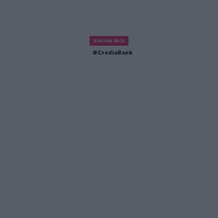
ΣΧΕΤΙΚΆ TAGS
CrediaBank