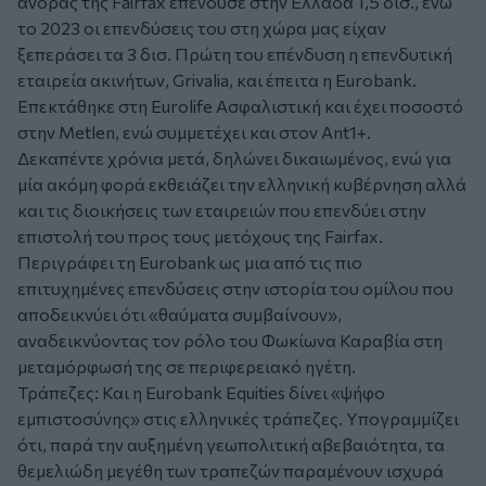
άνδρας της Fairfax επένδυσε στην Ελλάδα 1,5 δισ., ενώ
το 2023 οι επενδύσεις του στη χώρα μας είχαν
ξεπεράσει τα 3 δισ. Πρώτη του επένδυση η επενδυτική
εταιρεία ακινήτων, Grivalia, και έπειτα η Eurobank.
Επεκτάθηκε στη Eurolife Ασφαλιστική και έχει ποσοστό
στην Metlen, ενώ συμμετέχει και στον Ant1+.
Δεκαπέντε χρόνια μετά, δηλώνει δικαιωμένος, ενώ για
μία ακόμη φορά εκθειάζει την ελληνική κυβέρνηση αλλά
και τις διοικήσεις των εταιρειών που επενδύει στην
επιστολή του προς τους μετόχους της Fairfax.
Περιγράφει τη Eurobank ως μια από τις πιο
επιτυχημένες επενδύσεις στην ιστορία του ομίλου που
αποδεικνύει ότι «θαύματα συμβαίνουν»,
αναδεικνύοντας τον ρόλο του Φωκίωνα Καραβία στη
μεταμόρφωσή της σε περιφερειακό ηγέτη.
Τράπεζες: Και η Eurobank Equities δίνει «ψήφο
εμπιστοσύνης» στις ελληνικές τράπεζες. Υπογραμμίζει
ότι, παρά την αυξημένη γεωπολιτική αβεβαιότητα, τα
θεμελιώδη μεγέθη των τραπεζών παραμένουν ισχυρά