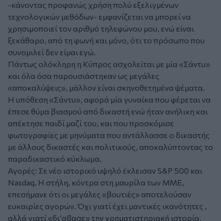
-κάνοντας προφανώς χρήση πολύ εξελιγμένων
τεχνολογικών μεθόδων- εμφανίζεται να μπορεί να
χρησιμοποιεί τον αριθμό τηλεφώνου μου, ενώ είναι
ξεκάθαρο, από τη φωνή και μόνο, ότι το πρόσωπο που
συνομιλεί δεν είμαι εγώ.
Πάντως ολόκληρη η Κύπρος ασχολείται με μία «Σάντυ»
και όλα όσα παρουσιάστηκαν ως μεγάλες
«αποκαλύψεις», μάλλον είναι σκηνοθετημένα ψέματα.
Η υπόθεση «Σάντυ», αφορά μία γυναίκα που φέρεται να
έπεσε θύμα βιασμού από δικαστή ενώ ήταν ανήλικη και
απέκτησε παιδί μαζί του, και που προσκόμισε
φωτογραφίες με μηνύματα που αντάλλασσε ο δικαστής
με άλλους δικαστές και πολιτικούς, αποκαλύπτοντας το
παραδικαστικό κύκλωμα.
Αγορές: Σε νέο ιστορικό υψηλό έκλεισαν S&P 500 και
Νasdaq. Η στήλη, κόντρα στη μαυρίλα των ΜΜΕ,
επεσήμανε ότι οι μεγάλες «βουτιές» αποτελούσαν
ευκαιρίες αγορών. Όχι γιατί έχει μαντικές ικανότητες ,
αλλά γιατί «δι’αβασε» την χρηματιστηριακή ιστορία.