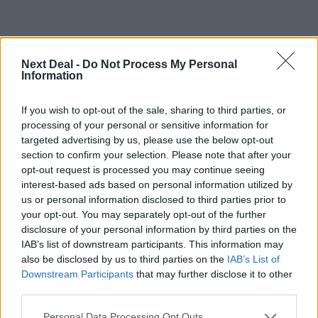
Ροή ειδήσεων
Δημοφιλή
Next Deal -
Do Not Process My Personal
Information
07.08.2026 - 14:38
If you wish to opt-out of the sale, sharing to third parties, or
Θεόδωρος Τέγος (ΓΝΑ ΕΥΑΓΓΕΛΙΣΜΟΣ): Νέο παράθυρο
processing of your personal or sensitive information for
ελπίδας για τους ογκολογικούς ασθενείς μέσω κλινικών
targeted advertising by us, please use the below opt-out
δοκιμών
section to confirm your selection. Please note that after your
opt-out request is processed you may continue seeing
07.08.2026 - 13:16
interest-based ads based on personal information utilized by
Χρήστος Γεωργόπουλος – «ΕΡΡΙΚΟΣ ΝΤΥΝΑΝ»/ΚΕΝΤΡΟ
us or personal information disclosed to third parties prior to
ΑΝΑΠΛΑΣΗ
your opt-out. You may separately opt-out of the further
disclosure of your personal information by third parties on the
07.08.2026 - 12:25
IAB’s list of downstream participants. This information may
Allianz: Ισχυρές επιδόσεις στο α’ εξάμηνο του 2026 – Ο Oliver
also be disclosed by us to third parties on the
IAB’s List of
Bäte συνδέει τα αποτελέσματα με το κλείσιμο του
Downstream Participants
that may further disclose it to other
«protection gap»
third parties.
07.08.2026 - 12:12
Personal Data Processing Opt Outs