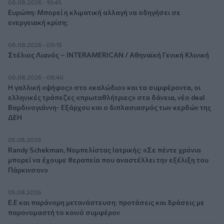
06.08.2026 - 10:45
Ευρώπη: Μπορεί η κλιματική αλλαγή να οδηγήσει σε
ενεργειακή κρίση;
06.08.2026 - 09:15
Στέλιος Λιανός – INTERAMERICAN / Αθηναϊκή Γενική Κλινική
06.08.2026 - 08:40
Η γαλλική «ψήφος» στο «καλώδιο» και τα συμφέροντα, οι
ελληνικές τράπεζες «πρωταθλήτριες» στα δάνεια, νέο deal
Βαρδινογιάννη- Εξάρχου και ο διπλασιασμός των κερδών της
ΔΕΗ
05.08.2026
Randy Schekman, Νομπελίστας Ιατρικής: «Σε πέντε χρόνια
μπορεί να έχουμε θεραπεία που αναστέλλει την εξέλιξη του
Πάρκινσον»
05.08.2026
Ε.Ε και παράνομη μετανάστευση: προτάσεις και δράσεις με
παρονομαστή το κοινό συμφέρον