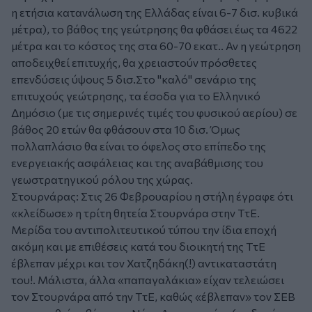
η ετήσια κατανάλωση της Ελλάδας είναι 6-7 δισ. κυβικά
μέτρα), το βάθος της γεώτρησης θα φθάσει έως τα 4622
μέτρα και το κόστος της στα 60-70 εκατ.. Αν η γεώτρηση
αποδειχθεί επιτυχής, θα χρειαστούν πρόσθετες
επενδύσεις ύψους 5 δισ.Στο "καλό" σενάριο της
επιτυχούς γεώτρησης, τα έσοδα για το Ελληνικό
Δημόσιο (με τις σημερινές τιμές του φυσικού αερίου) σε
βάθος 20 ετών θα φθάσουν στα 10 δισ. Όμως
πολλαπλάσιο θα είναι το όφελος στο επίπεδο της
ενεργειακής ασφάλειας και της αναβάθμισης του
γεωστρατηγικού ρόλου της χώρας.
Στουρνάρας: Στις 26 Φεβρουαρίου η στήλη έγραφε ότι
«κλείδωσε» η τρίτη θητεία Στουρνάρα στην ΤτΕ.
Μερίδα του αντιπολιτευτικού τύπου την ίδια εποχή
ακόμη και με επιθέσεις κατά του διοικητή της ΤτΕ
έβλεπαν μέχρι και τον Χατζηδάκη(!) αντικαταστάτη
του!. Μάλιστα, άλλα «παπαγαλάκια» είχαν τελειώσει
τον Στουρνάρα από την ΤτΕ, καθώς «έβλεπαν» τον ΣΕΒ