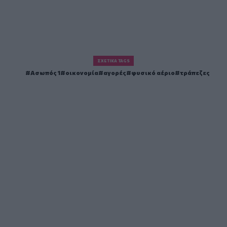
ΣΧΕΤΙΚΆ TAGS
Ασωπός 1
οικονομία
αγορές
φυσικό αέριο
τράπεζες