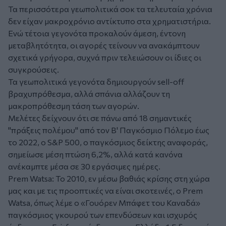
Τα περισσότερα γεωπολιτικά σοκ τα τελευταία χρόνια
δεν είχαν μακροχρόνιο αντίκτυπο στα χρηματιστήρια.
Ενώ τέτοια γεγονότα προκαλούν άμεση, έντονη
μεταβλητότητα, οι αγορές τείνουν να ανακάμπτουν
σχετικά γρήγορα, συχνά πριν τελειώσουν οι ίδιες οι
συγκρούσεις.
Τα γεωπολιτικά γεγονότα δημιουργούν sell-off
βραχυπρόθεσμα, αλλά σπάνια αλλάζουν τη
μακροπρόθεσμη τάση των αγορών.
Μελέτες δείχνουν ότι σε πάνω από 18 σημαντικές
"πράξεις πολέμου" από τον Β' Παγκόσμιο Πόλεμο έως
το 2022, ο S&P 500, ο παγκόσμιος δείκτης αναφοράς,
σημείωσε μέση πτώση 6,2%, αλλά κατά κανόνα
ανέκαμπτε μέσα σε 30 εργάσιμες ημέρες.
Prem Watsa: To 2010, εν μέσω βαθιάς κρίσης στη χώρα
μας και με τις προοπτικές να είναι σκοτεινές, ο Prem
Watsa, όπως λέμε ο «Γουόρεν Μπάφετ του Καναδά»
παγκόσμιος γκουρού των επενδύσεων και ισχυρός