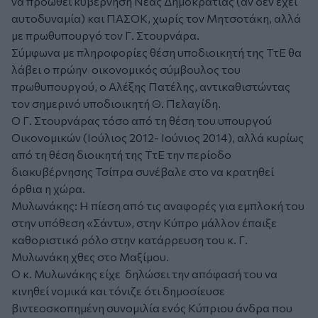
να προωθεί κυβέρνηση Νέας Δημοκρατίας (αν δεν έχει
αυτοδυναμία) και ΠΑΣΟΚ, χωρίς τον Μητσοτάκη, αλλά
με πρωθυπουργό τον Γ. Στουρνάρα.
Σύμφωνα με πληροφορίες θέση υποδιοικητή της ΤτΕ θα
λάβει ο πρώην οικονομικός σύμβουλος του
πρωθυπουργού, ο Αλέξης Πατέλης, αντικαθιστώντας
τον σημερινό υποδιοικητή Θ. Πελαγίδη.
Ο Γ. Στουρνάρας τόσο από τη θέση του υπουργού
Οικονομικών (Ιούλιος 2012- Ιούνιος 2014), αλλά κυρίως
από τη θέση διοικητή της ΤτΕ την περίοδο
διακυβέρνησης Τσίπρα συνέβαλε στο να κρατηθεί
όρθια η χώρα.
Μυλωνάκης: Η πίεση από τις αναφορές για εμπλοκή του
στην υπόθεση «Σάντυ», στην Κύπρο μάλλον έπαιξε
καθοριστικό ρόλο στην κατάρρευση του κ. Γ.
Μυλωνάκη χθες στο Μαξίμου.
Ο κ. Μυλωνάκης είχε δηλώσει την απόφασή του να
κινηθεί νομικά και τόνιζε ότι δημοσίευσε
βιντεοσκοπημένη συνομιλία ενός Κύπριου άνδρα που