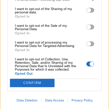
Οι αισθητήρες βλέπουν καλύτερα από τον άνθρωπο. Πάντα;
I want to opt-out of the Sharing of my
personal data.
07.08.2026 - 11:01
Opted In
Generali: Αποτελέσματα Α' Εξαμήνου - Εξαιρετική ανάπτυξη
στα Λειτουργικά και Προσαρμοσμένα Καθαρά Αποτελέσματα
I want to opt-out of the Sale of my
με συμβολή από όλες τις επιχειρηματικές δραστηριότητες
Personal Data.
Opted In
07.08.2026 - 10:28
I want to opt-out of processing my
Ομαδικά Ασφαλιστικά προϊόντα Επαγγελματικής
Personal Data for Targeted Advertising.
Συνταξιοδότησης: Νέο πεδίο ανάπτυξης για ασφαλιστικές και
Opted In
ασφαλιστές
I want to opt-out of Collection, Use,
Retention, Sale, and/or Sharing of my
07.08.2026 - 09:23
Personal Data that Is Unrelated with the
Purposes for which it was collected.
CrediaBank: Οικονομικά Αποτελέσματα A’ Εξαμήνου 2026 -
Opted Out
Υψηλοί ρυθμοί ανάπτυξης και νέα ρεκόρ επιδόσεων
CONFIRM
07.08.2026 - 08:45
Στόχος για νέα δάνεια 15 δισ. το 2026, η «ακτινογραφία» της
κερδοφορίας των τραπεζών, η δυναμική επιστροφή της
Metlen, μεγαλώνει ταχύτατα η CrediaBank
Data Deletion
Data Access
Privacy Policy