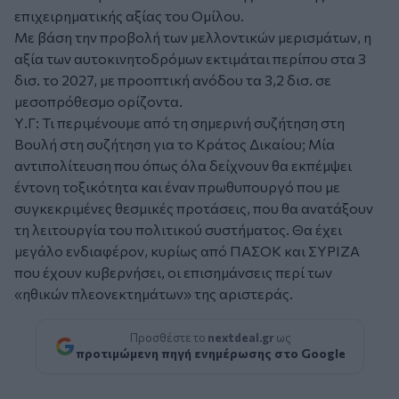
επιχειρηματικής αξίας του Ομίλου.
Με βάση την προβολή των μελλοντικών μερισμάτων, η
αξία των αυτοκινητοδρόμων εκτιμάται περίπου στα 3
δισ. το 2027, με προοπτική ανόδου τα 3,2 δισ. σε
μεσοπρόθεσμο ορίζοντα.
Υ.Γ: Τι περιμένουμε από τη σημερινή συζήτηση στη
Βουλή στη συζήτηση για το Κράτος Δικαίου; Μία
αντιπολίτευση που όπως όλα δείχνουν θα εκπέμψει
έντονη τοξικότητα και έναν πρωθυπουργό που με
συγκεκριμένες θεσμικές προτάσεις, που θα ανατάξουν
τη λειτουργία του πολιτικού συστήματος. Θα έχει
μεγάλο ενδιαφέρον, κυρίως από ΠΑΣΟΚ και ΣΥΡΙΖΑ
που έχουν κυβερνήσει, οι επισημάνσεις περί των
«ηθικών πλεονεκτημάτων» της αριστεράς.
Προσθέστε το
nextdeal.gr
ως
προτιμώμενη πηγή ενημέρωσης στο Google