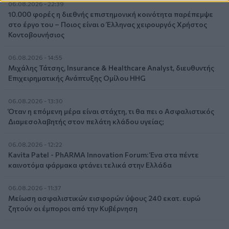
06.08.2026 - 22:39
10.000 φορές η διεθνής επιστημονική κοινότητα παρέπεμψε
στο έργο του – Ποιος είναι ο Έλληνας χειρουργός Χρήστος
Κοντοβουνήσιος
06.08.2026 - 14:55
Μιχάλης Τάτσης, Insurance & Healthcare Analyst, διευθυντής
Επιχειρηματικής Ανάπτυξης Ομίλου HHG
06.08.2026 - 13:30
Όταν η επόμενη μέρα είναι στάχτη, τι θα πει ο Ασφαλιστικός
Διαμεσολαβητής στον πελάτη κλάδου υγείας;
06.08.2026 - 12:22
Kavita Patel - PhARMA Innovation Forum: Ένα στα πέντε
καινοτόμα φάρμακα φτάνει τελικά στην Ελλάδα
06.08.2026 - 11:37
Μείωση ασφαλιστικών εισφορών ύψους 240 εκατ. ευρώ
ζητούν οι έμποροι από την Κυβέρνηση