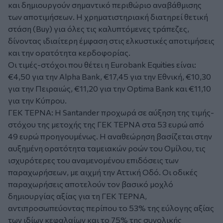
και δημιουργούν σημαντικό περιθώριο αναβάθμισης
των αποτιμήσεων. Η χρηματιστηριακή διατηρεί θετική
στάση (Buy) για όλες τις καλυπτόμενες τράπεζες,
δίνοντας ιδιαίτερη έμφαση στις ελκυστικές αποτιμήσεις
και την ορατότητα κερδοφορίας.
Οι τιμές-στόχοι που θέτει η Eurobank Equities είναι:
€4,50 για την Alpha Bank, €17,45 για την Εθνική, €10,30
για την Πειραιώς, €11,20 για την Optima Bank και €11,10
για την Κύπρου.
ΓΕΚ ΤΕΡΝΑ: Η Santander προχωρά σε αύξηση της τιμής-
στόχου της μετοχής της ΓΕΚ ΤΕΡΝΑ στα 53 ευρώ από
49 ευρώ προηγουμένως. Η αναθεώρηση βασίζεται στην
αυξημένη ορατότητα ταμειακών ροών του Ομίλου, τις
ισχυρότερες του αναμενομένου επιδόσεις των
παραχωρήσεων, με αιχμή την Αττική Οδό. Οι οδικές
παραχωρήσεις αποτελούν τον βασικό μοχλό
δημιουργίας αξίας για τη ΓΕΚ ΤΕΡΝΑ,
αντιπροσωπεύοντας περίπου το 53% της εύλογης αξίας
των ιδίων κεφαλαίων και το 75% της συνολικής