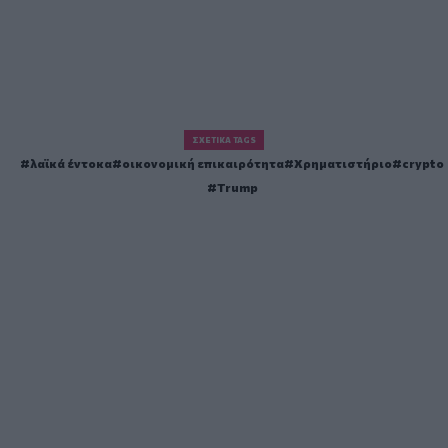
ΣΧΕΤΙΚΆ TAGS
λαϊκά έντοκα
οικονομική επικαιρότητα
Χρηματιστήριο
crypto
Trump