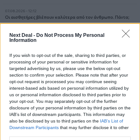
07.08.2026 - 12:12
Οι αισθητήρες βλέπουν καλύτερα από τον άνθρωπο. Πάντα;
07.08.2026 - 11:01
Next Deal -
Do Not Process My Personal
Generali: Αποτελέσματα Α' Εξαμήνου - Εξαιρετική ανάπτυξη
Information
στα Λειτουργικά και Προσαρμοσμένα Καθαρά Αποτελέσματα
με συμβολή από όλες τις επιχειρηματικές δραστηριότητες
If you wish to opt-out of the sale, sharing to third parties, or
processing of your personal or sensitive information for
07.08.2026 - 10:28
targeted advertising by us, please use the below opt-out
Ομαδικά Ασφαλιστικά προϊόντα Επαγγελματικής
section to confirm your selection. Please note that after your
Συνταξιοδότησης: Νέο πεδίο ανάπτυξης για ασφαλιστικές και
opt-out request is processed you may continue seeing
ασφαλιστές
interest-based ads based on personal information utilized by
us or personal information disclosed to third parties prior to
07.08.2026 - 09:23
your opt-out. You may separately opt-out of the further
CrediaBank: Οικονομικά Αποτελέσματα A’ Εξαμήνου 2026 -
disclosure of your personal information by third parties on the
Υψηλοί ρυθμοί ανάπτυξης και νέα ρεκόρ επιδόσεων
IAB’s list of downstream participants. This information may
also be disclosed by us to third parties on the
IAB’s List of
07.08.2026 - 08:45
Downstream Participants
that may further disclose it to other
Στόχος για νέα δάνεια 15 δισ. το 2026, η «ακτινογραφία» της
third parties.
κερδοφορίας των τραπεζών, η δυναμική επιστροφή της