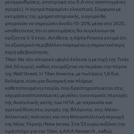
μεταρρυθμίσεις, επιστροφή του Χ.Α στις ανεπτυγμένες
αγορές). Η αγορά παραμένει ελκυστική. Σύμφωνα με
εκτιμήσεις της χρηματιστηριακής, η αγορά θα
μπορούσε να σημειώσει άνοδο 10-20% μέσα στο 2025,
υποθέτοντας ότι οι αποτιμήσεις θα συγκλίνουν σε
ορίζοντα 3-5 ετών. Αντίθετα, η Alpha Finance εκτιμά ότι
το εξωτερικό περιβάλλον παραμένει η σημαντικότερη
πηγή αβεβαιότητας.
Titan: Με νέο ιστορικό υψηλό έκλεισε η μετοχή της Τιτάν
(44,50 ευρώ), καθώς ετοιμάζεται να περάσει την πόρτα
της Wall Street. Η Titan America, με πωλήσεις 1,6 δισ.
δολάρια, είναι μια δυναμική και πλήρως
καθετοποιημένη εταιρία, που δραστηριοποιείται στις
ισχυρά αναπτυσσόμενες μεγάλες οικονομικές περιοχές
της Ανατολικής ακτής των ΗΠΑ, με παρουσία και
ηγετική θέση στις αγορές της Φλόριντα, στις Μέσο-
Ατλαντικές πολιτείες και στη Μητροπολιτική περιοχή
της Νέας Υόρκης/New Jersey. Στα 53 ευρώ αυξάνει την
τιμή στόχο για την Titan, η ΑΧΙΑ Research , καθώς