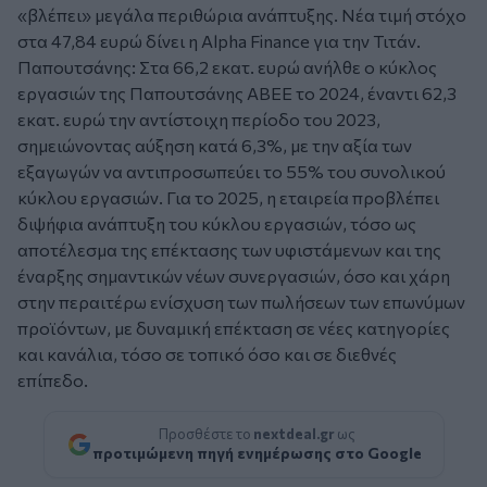
«βλέπει» μεγάλα περιθώρια ανάπτυξης. Νέα τιμή στόχο
στα 47,84 ευρώ δίνει η Alpha Finance για την Τιτάν.
Παπουτσάνης: Στα 66,2 εκατ. ευρώ ανήλθε ο κύκλος
εργασιών της Παπουτσάνης ΑΒΕΕ το 2024, έναντι 62,3
εκατ. ευρώ την αντίστοιχη περίοδο του 2023,
σημειώνοντας αύξηση κατά 6,3%, με την αξία των
εξαγωγών να αντιπροσωπεύει το 55% του συνολικού
κύκλου εργασιών. Για το 2025, η εταιρεία προβλέπει
διψήφια ανάπτυξη του κύκλου εργασιών, τόσο ως
αποτέλεσμα της επέκτασης των υφιστάμενων και της
έναρξης σημαντικών νέων συνεργασιών, όσο και χάρη
στην περαιτέρω ενίσχυση των πωλήσεων των επωνύμων
προϊόντων, με δυναμική επέκταση σε νέες κατηγορίες
και κανάλια, τόσο σε τοπικό όσο και σε διεθνές
επίπεδο.
Προσθέστε το
nextdeal.gr
ως
προτιμώμενη πηγή ενημέρωσης στο Google