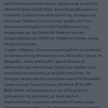
τηλεπικοινωνιών στον κόσμο, σύμφωνα με τη μελέτη
«Brand Finance Global 500». Είναι θέμα εβδομάδων η
Cosmote, η οποία είναι στον όμιλό της, να πάρει την
επωνυμία Telekom. Όπως έχουμε γράψει από τον
περασμένο Νοέμβριο η ΚΑΕ Παναθηναϊκός έχει
συμφωνήσει με την Deutsche Telekom για την
ονοματοδοσία του ΟΑΚΑ σε «Telekom Arena», για τα
επόμενα 5 χρόνια .
Crypto: «Μάρκες τζόγου» χαρακτηρίζουν οι αναλυτές
τα memecoins της Μελάνια και του Ντόναλντ Τραμπ. Η
βραχύβια -όπως απεδείχθη- φρενίτιδα για τα
memecoins της οικογένειας Τραμπ έχει αφήσει τους
αισιόδοξους επενδυτές με μεγάλες απώλειες. Τα
επίσημα memecoins του προέδρου των ΗΠΑ Ντόναλντ
Τραμπ και της Πρώτης Κυρίας Μελάνια, $TRUMP –
$MELANIA, υποχώρησαν έως και 60% μετά την
ορκωμοσία της Δευτέρας, με τους αφελείς
κερδοσκόπους να χάνουν πάνω από 70 εκατ. ευρώ.
Χρηματιστήριο Αθηνών: Σε νέα υψηλά 14 ετών έκλεισε