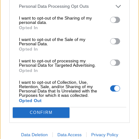
Metlen, μεγαλώνει ταχύτατα η CrediaBank
Personal Data Processing Opt Outs
06.08.2026
I want to opt-out of the Sharing of my
10.000 φορές η διεθνής επιστημονική κοινότητα παρέπεμψε
personal data.
Opted In
στο έργο του – Ποιος είναι ο Έλληνας χειρουργός Χρήστος
Κοντοβουνήσιος
I want to opt-out of the Sale of my
Personal Data.
06.08.2026
Opted In
Μιχάλης Τάτσης, Insurance & Healthcare Analyst, διευθυντής
I want to opt-out of processing my
Επιχειρηματικής Ανάπτυξης Ομίλου HHG
Personal Data for Targeted Advertising.
Opted In
06.08.2026
Όταν η επόμενη μέρα είναι στάχτη, τι θα πει ο Ασφαλιστικός
I want to opt-out of Collection, Use,
Retention, Sale, and/or Sharing of my
Διαμεσολαβητής στον πελάτη κλάδου υγείας;
Personal Data that Is Unrelated with the
Purposes for which it was collected.
Opted Out
06.08.2026
Kavita Patel - PhARMA Innovation Forum: Ένα στα πέντε
CONFIRM
καινοτόμα φάρμακα φτάνει τελικά στην Ελλάδα
06.08.2026
Μείωση ασφαλιστικών εισφορών ύψους 240 εκατ. ευρώ
Data Deletion
Data Access
Privacy Policy