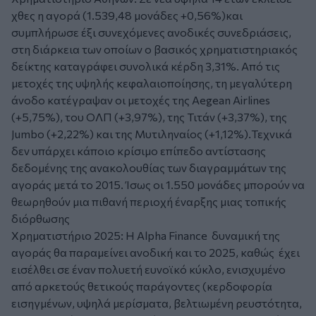
χθες η αγορά (1.539,48 μονάδες +0,56%)και
συμπλήρωσε έξι συνεχόμενες ανοδικές συνεδριάσεις,
στη διάρκεια των οποίων ο βασικός χρηματιστηριακός
δείκτης καταγράφει συνολικά κέρδη 3,31%. Από τις
μετοχές της υψηλής κεφαλαιοποίησης, τη μεγαλύτερη
άνοδο κατέγραψαν οι μετοχές της Aegean Airlines
(+5,75%), του ΟΛΠ (+3,97%), της Τιτάν (+3,37%), της
Jumbo (+2,22%) και της Μυτιληναίος (+1,12%).Τεχνικά
δεν υπάρχει κάποιο κρίσιμο επίπεδο αντίστασης
δεδομένης της ανακολουθίας των διαγραμμάτων της
αγοράς μετά το 2015. Ίσως οι 1.550 μονάδες μπορούν να
θεωρηθούν μια πιθανή περιοχή έναρξης μιας τοπικής
διόρθωσης
Χρηματιστήριο 2025: Η Alpha Finance δυναμική της
αγοράς θα παραμείνει ανοδική και το 2025, καθώς έχει
εισέλθει σε έναν πολυετή ευνοϊκό κύκλο, ενισχυμένο
από αρκετούς θετικούς παράγοντες (κερδοφορία
εισηγμένων, υψηλά μερίσματα, βελτιωμένη ρευστότητα,