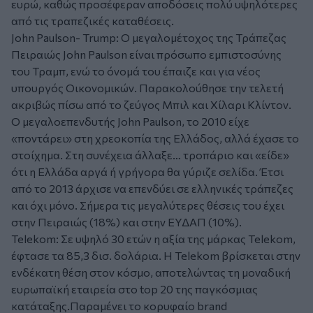
ευρώ, καθώς προσέφεραν αποδόσεις πολύ υψηλότερες
από τις τραπεζικές καταθέσεις.
John Paulson- Trump: Ο μεγαλομέτοχος της Τράπεζας
Πειραιώς John Paulson είναι πρόσωπο εμπιστοσύνης
του Τραμπ, ενώ το όνομά του έπαιζε και για νέος
υπουργός Οικονομικών. Παρακολούθησε την τελετή
ακριβώς πίσω από το ζεύγος Μπιλ και Χίλαρι Κλίντον.
Ο μεγαλοεπενδυτής John Paulson, το 2010 είχε
«ποντάρει» στη χρεοκοπία της Ελλάδος, αλλά έχασε το
στοίχημα. Στη συνέχεια άλλαξε… τροπάριο και «είδε»
ότι η Ελλάδα αργά ή γρήγορα θα γύριζε σελίδα. Έτσι
από το 2013 άρχισε να επενδύει σε ελληνικές τράπεζες
και όχι μόνο. Σήμερα τις μεγαλύτερες θέσεις του έχει
στην Πειραιώς (18%) και στην ΕΥΔΑΠ (10%).
Telekom: Σε υψηλό 30 ετών η αξία της μάρκας Telekom,
έφτασε τα 85,3 δισ. δολάρια. Η Telekom βρίσκεται στην
ενδέκατη θέση στον κόσμο, αποτελώντας τη μοναδική
ευρωπαϊκή εταιρεία στο top 20 της παγκόσμιας
κατάταξης.Παραμένει το κορυφαίο brand