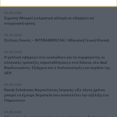
ζητούν οι έμποροι από την Κυβέρνηση
06.08.2026
Ευρώπη: Μπορεί η κλιματική αλλαγή να οδηγήσει σε
ενεργειακή κρίση;
06.08.2026
Στέλιος Λιανός – INTERAMERICAN / Αθηναϊκή Γενική Κλινική
06.08.2026
Η γαλλική «ψήφος» στο «καλώδιο» και τα συμφέροντα, οι
ελληνικές τράπεζες «πρωταθλήτριες» στα δάνεια, νέο deal
Βαρδινογιάννη- Εξάρχου και ο διπλασιασμός των κερδών της
ΔΕΗ
05.08.2026
Randy Schekman, Νομπελίστας Ιατρικής: «Σε πέντε χρόνια
μπορεί να έχουμε θεραπεία που αναστέλλει την εξέλιξη του
Πάρκινσον»
05.08.2026