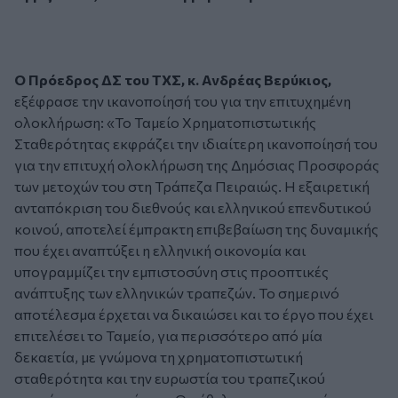
O Πρόεδρος ΔΣ του ΤΧΣ, κ. Ανδρέας Βερύκιος,
εξέφρασε την ικανοποίησή του για την επιτυχημένη
ολοκλήρωση:
«Το Ταμείο Χρηματοπιστωτικής
Σταθερότητας εκφράζει την ιδιαίτερη ικανοποίησή του
για την επιτυχή ολοκλήρωση της Δημόσιας Προσφοράς
των μετοχών του στη Τράπεζα Πειραιώς. Η εξαιρετική
ανταπόκριση του διεθνούς και ελληνικού επενδυτικού
κοινού, αποτελεί έμπρακτη επιβεβαίωση της δυναμικής
που έχει αναπτύξει η ελληνική οικονομία και
υπογραμμίζει την εμπιστοσύνη στις προοπτικές
ανάπτυξης των ελληνικών τραπεζών. Το σημερινό
αποτέλεσμα έρχεται να δικαιώσει και το έργο που έχει
επιτελέσει το Ταμείο, για περισσότερο από μία
δεκαετία, με γνώμονα τη χρηματοπιστωτική
σταθερότητα και την ευρωστία του τραπεζικού