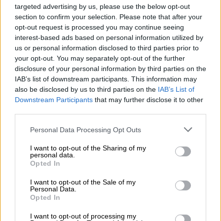
targeted advertising by us, please use the below opt-out
05.08.2026 - 10:19
section to confirm your selection. Please note that after your
WWF: Περισσότερα από 180.000 στρέμματα καμένων
opt-out request is processed you may continue seeing
δασικών εκτάσεων στην Ελλάδα σε λίγες μόλις μέρες
interest-based ads based on personal information utilized by
us or personal information disclosed to third parties prior to
05.08.2026 - 09:45
your opt-out. You may separately opt-out of the further
Η Ελλάδα που αντιστέκεται και επιμένει να μην ασφαλίζεται!
disclosure of your personal information by third parties on the
IAB’s list of downstream participants. This information may
also be disclosed by us to third parties on the
IAB’s List of
05.08.2026 - 09:20
Καλοκαιρινό ταξίδι: Οι 8 συμβουλές που αξίζει να δώσει κάθε
Downstream Participants
that may further disclose it to other
ασφαλιστής στους πελάτες του
third parties.
Personal Data Processing Opt Outs
05.08.2026 - 08:51
Το εκλογικό «καμπανάκι» της Goldman Sachs, η ισχυρή
I want to opt-out of the Sharing of my
πιστωτική επέκταση των ελληνικών τραπεζών, το «πάρτι»
personal data.
στις αγορές, οι «κρυμμένες» αξίες της ΓΕΚ ΤΕΡΝΑ
Opted In
I want to opt-out of the Sale of my
05.08.2026 - 08:37
Personal Data.
Ιωάννης Μπολέτης – ΩΝΑΣΕΙΟ
Opted In
04.08.2026 - 15:33
I want to opt-out of processing my