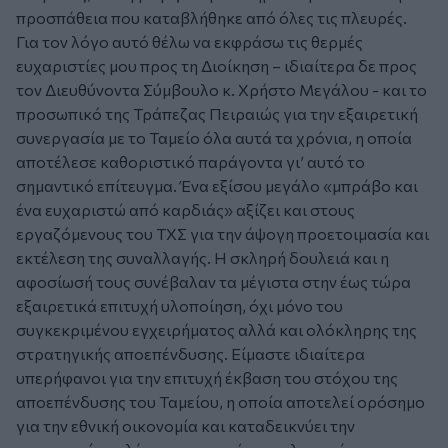
προσπάθεια που καταβλήθηκε από όλες τις πλευρές.
Για τον λόγο αυτό θέλω να εκφράσω τις θερμές
ευχαριστίες μου προς τη Διοίκηση – ιδιαίτερα δε προς
τον Διευθύνοντα Σύμβουλο κ. Χρήστο Μεγάλου - και το
προσωπικό της Τράπεζας Πειραιώς για την εξαιρετική
συνεργασία με το Ταμείο όλα αυτά τα χρόνια, η οποία
αποτέλεσε καθοριστικό παράγοντα γι’ αυτό το
σημαντικό επίτευγμα. Ένα εξίσου μεγάλο «μπράβο και
ένα ευχαριστώ από καρδιάς» αξίζει και στους
εργαζόμενους του ΤΧΣ για την άψογη προετοιμασία και
εκτέλεση της συναλλαγής. Η σκληρή δουλειά και η
αφοσίωσή τους συνέβαλαν τα μέγιστα στην έως τώρα
εξαιρετικά επιτυχή υλοποίηση, όχι μόνο του
συγκεκριμένου εγχειρήματος αλλά και ολόκληρης της
στρατηγικής αποεπένδυσης. Είμαστε ιδιαίτερα
υπερήφανοι για την επιτυχή έκβαση του στόχου της
αποεπένδυσης του Ταμείου, η οποία αποτελεί ορόσημο
για την εθνική οικονομία και καταδεικνύει την