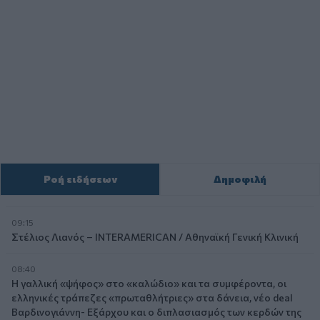
Ροή ειδήσεων
Δημοφιλή
09:15
Στέλιος Λιανός – INTERAMERICAN / Αθηναϊκή Γενική Κλινική
08:40
Η γαλλική «ψήφος» στο «καλώδιο» και τα συμφέροντα, οι
ελληνικές τράπεζες «πρωταθλήτριες» στα δάνεια, νέο deal
Βαρδινογιάννη- Εξάρχου και ο διπλασιασμός των κερδών της