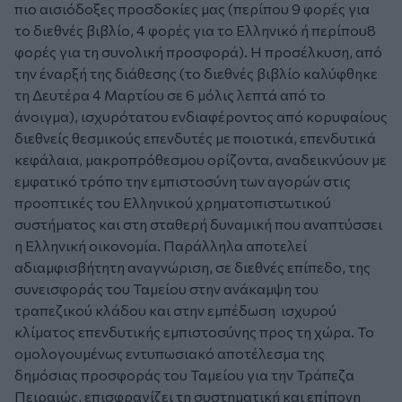
πιο αισιόδοξες προσδοκίες μας (περίπου 9 φορές για
το διεθνές βιβλίο, 4 φορές για το Ελληνικό ή περίπου8
φορές για τη συνολική προσφορά). Η προσέλκυση, από
την έναρξή της διάθεσης (το διεθνές βιβλίο καλύφθηκε
τη Δευτέρα 4 Μαρτίου σε 6 μόλις λεπτά από το
άνοιγμα), ισχυρότατου ενδιαφέροντος από κορυφαίους
διεθνείς θεσμικούς επενδυτές με ποιοτικά, επενδυτικά
κεφάλαια, μακροπρόθεσμου ορίζοντα, αναδεικνύουν με
εμφατικό τρόπο την εμπιστοσύνη των αγορών στις
προοπτικές του Ελληνικού χρηματοπιστωτικού
συστήματος και στη σταθερή δυναμική που αναπτύσσει
η Ελληνική οικονομία. Παράλληλα αποτελεί
αδιαμφισβήτητη αναγνώριση, σε διεθνές επίπεδο, της
συνεισφοράς του Ταμείου στην ανάκαμψη του
τραπεζικού κλάδου και στην εμπέδωση ισχυρού
κλίματος επενδυτικής εμπιστοσύνης προς τη χώρα. Το
ομολογουμένως εντυπωσιακό αποτέλεσμα της
δημόσιας προσφοράς του Ταμείου για την Τράπεζα
Πειραιώς, επισφραγίζει τη συστηματική και επίπονη