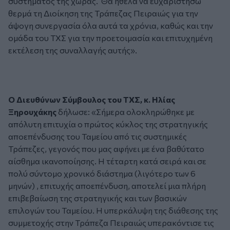
συστήματος της χώρας. Θα ήθελα να ευχαριστήσω
θερμά τη Διοίκηση της Τράπεζας Πειραιώς για την
άψογη συνεργασία όλα αυτά τα χρόνια, καθώς και την
ομάδα του ΤΧΣ για την προετοιμασία και επιτυχημένη
εκτέλεση της συναλλαγής αυτής».
Ο Διευθύνων Σύμβουλος του ΤΧΣ, κ. Ηλίας
Ξηρουχάκης
δήλωσε:
«Σήμερα ολοκληρώθηκε με
απόλυτη επιτυχία ο πρώτος κύκλος της στρατηγικής
αποεπένδυσης του Ταμείου από τις συστημικές
Τράπεζες, γεγονός που μας αφήνει με ένα βαθύτατο
αίσθημα ικανοποίησης. Η τέταρτη κατά σειρά και σε
πολύ σύντομο χρονικό διάστημα (λιγότερο των 6
μηνών) , επιτυχής αποεπένδυση, αποτελεί μια πλήρη
επιβεβαίωση της στρατηγικής και των βασικών
επιλογών του Ταμείου. Η υπερκάλυψη της διάθεσης της
συμμετοχής στην Τράπεζα Πειραιώς υπερακόντισε τις