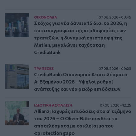
ΟΙΚΟΝΟΜΙΑ
07.08.2026 - 08:45
Στόχος για νέα δάνεια 15 δισ. το 2026, η
«ακτινογραφία» της κερδοφορίας των
τραπεζών, η δυναμική επιστροφή της
Metlen, μεγαλώνει ταχύτατα η
CrediaBank
ΤΡAΠΕΖΕΣ
07.08.2026 - 09:23
CrediaBank: Οικονομικά Αποτελέσματα
A’ Εξαμήνου 2026 - Υψηλοί ρυθμοί
ανάπτυξης και νέα ρεκόρ επιδόσεων
ΙΔΙΩΤΙΚΗ ΑΣΦAΛΙΣΗ
07.08.2026 - 12:25
Allianz: Ισχυρές επιδόσεις στο α’ εξάμηνο
του 2026 – Ο Oliver Bäte συνδέει τα
αποτελέσματα με το κλείσιμο του
«protection gap»