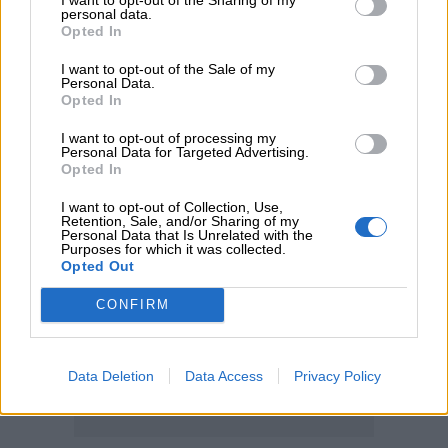
personal data.
05.08.2026
Opted In
Η νέα εποχή στην εκπαίδευση των ασφαλιστικών
διαμεσολαβητών
I want to opt-out of the Sale of my
Personal Data.
Opted In
ΠΕΡΙΣΣΟΤΕΡΑ
I want to opt-out of processing my
Personal Data for Targeted Advertising.
Opted In
I want to opt-out of Collection, Use,
Retention, Sale, and/or Sharing of my
Personal Data that Is Unrelated with the
Purposes for which it was collected.
Opted Out
CONFIRM
Data Deletion
Data Access
Privacy Policy