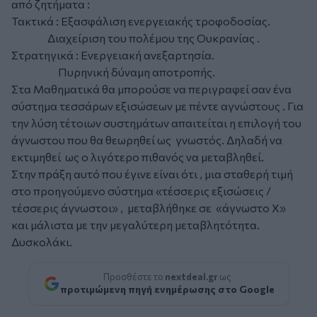
από ζητήματα :
Τακτικά : Εξασφάλιση ενεργειακής τροφοδοσίας.
Διαχείριση του πολέμου της Ουκρανίας .
Στρατηγικά : Ενεργειακή ανεξαρτησία.
Πυρηνική δύναμη αποτροπής.
Στα Μαθηματικά θα μπορούσε να περιγραφεί σαν ένα
σύστημα τεσσάρων εξισώσεων με πέντε αγνώστους . Για
την λύση τέτοιων συστημάτων απαιτείται η επιλογή του
άγνωστου που θα θεωρηθεί ως γνωστός. Δηλαδή να
εκτιμηθεί ως ο λιγότερο πιθανός να μεταβληθεί.
Στην πράξη αυτό που έγινε είναι ότι , μια σταθερή τιμή
στο προηγούμενο σύστημα «τέσσερις εξισώσεις /
τέσσερις άγνωστοι» , μεταβλήθηκε σε «άγνωστο Χ»
και μάλιστα με την μεγαλύτερη μεταβλητότητα.
Δυσκολάκι.
Προσθέστε το
nextdeal.gr
ως
προτιμώμενη πηγή ενημέρωσης στο Google