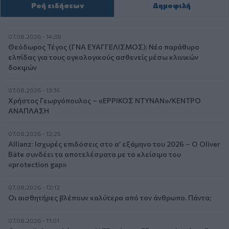
Ροή ειδήσεων
Δημοφιλή
07.08.2026 - 14:38
Θεόδωρος Τέγος (ΓΝΑ ΕΥΑΓΓΕΛΙΣΜΟΣ): Νέο παράθυρο
ελπίδας για τους ογκολογικούς ασθενείς μέσω κλινικών
δοκιμών
07.08.2026 - 13:16
Χρήστος Γεωργόπουλος – «ΕΡΡΙΚΟΣ ΝΤΥΝΑΝ»/ΚΕΝΤΡΟ
ΑΝΑΠΛΑΣΗ
07.08.2026 - 12:25
Allianz: Ισχυρές επιδόσεις στο α’ εξάμηνο του 2026 – Ο Oliver
Bäte συνδέει τα αποτελέσματα με το κλείσιμο του
«protection gap»
07.08.2026 - 12:12
Οι αισθητήρες βλέπουν καλύτερα από τον άνθρωπο. Πάντα;
07.08.2026 - 11:01