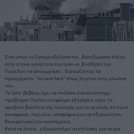
Έτσι όπως το ζήτημα εξελίσσεται , βασιζόμαστε πλέον
στην όποια ικανότητα του Ιράν να βοηθήσει τον
Πρόεδρο να αποχωρήσει , διασώζοντας τα
προσχήματα , “to save face” όπως λέγεται στην γλώσσα
του .
Το Ιράν βέβαια, έχει να επιλύσει ένα αντίστοιχο
πρόβλημα: Πρέπει να εφεύρει εξηγήσεις προς τα
αραβικά βασίλεια της περιοχής για το γεγονός ότι έγινε
καταφανές πως είναι υποψήφια για την εξαγωγή του
θεοκρατικού του συστήματος .
Κατά τα λοιπά , η Ευρώπη έχει να επιλύσει μια σειρά