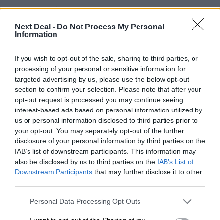
06.08.2026 - 09:15
Στέλιος Λιανός – INTERAMERICAN / Αθηναϊκή Γενική Κλινική
Next Deal -
Do Not Process My Personal
Information
06.08.2026 - 08:40
Η γαλλική «ψήφος» στο «καλώδιο» και τα συμφέροντα, οι
If you wish to opt-out of the sale, sharing to third parties, or
ελληνικές τράπεζες «πρωταθλήτριες» στα δάνεια, νέο deal
processing of your personal or sensitive information for
Βαρδινογιάννη- Εξάρχου και ο διπλασιασμός των κερδών της
targeted advertising by us, please use the below opt-out
ΔΕΗ
section to confirm your selection. Please note that after your
opt-out request is processed you may continue seeing
05.08.2026
interest-based ads based on personal information utilized by
Randy Schekman, Νομπελίστας Ιατρικής: «Σε πέντε χρόνια
us or personal information disclosed to third parties prior to
μπορεί να έχουμε θεραπεία που αναστέλλει την εξέλιξη του
your opt-out. You may separately opt-out of the further
Πάρκινσον»
disclosure of your personal information by third parties on the
IAB’s list of downstream participants. This information may
05.08.2026
also be disclosed by us to third parties on the
IAB’s List of
Ε.Ε και παράνομη μετανάστευση: προτάσεις και δράσεις με
Downstream Participants
that may further disclose it to other
παρονομαστή το κοινό συμφέρον
third parties.
05.08.2026
Personal Data Processing Opt Outs
Αντώνης Βουκλαρής - «ΕΡΡΙΚΟΣ ΝΤΥΝΑΝ»
I want to opt-out of the Sharing of my