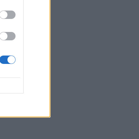
τα συμφέροντα, οι ελληνικές τράπεζες
«πρωταθλήτριες» στα δάνεια, νέο deal
Βαρδινογιάννη- Εξάρχου και ο
διπλασιασμός των κερδών της ΔΕΗ
05.08.2026 - 13:37
Randy Schekman, Νομπελίστας Ιατρικής:
«Σε πέντε χρόνια μπορεί να έχουμε
θεραπεία που αναστέλλει την εξέλιξη
του Πάρκινσον»
05.08.2026 - 12:33
Ε.Ε και παράνομη μετανάστευση:
προτάσεις και δράσεις με παρονομαστή
το κοινό συμφέρον
05.08.2026 - 12:11
Αντώνης Βουκλαρής - «ΕΡΡΙΚΟΣ
ΝΤΥΝΑΝ»
05.08.2026 - 11:30
Η νέα εποχή στην εκπαίδευση των