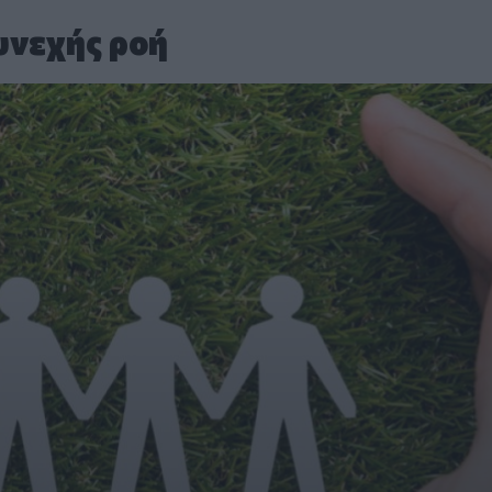
υνεχής ροή