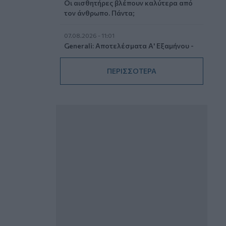
Οι αισθητήρες βλέπουν καλύτερα από
τον άνθρωπο. Πάντα;
07.08.2026 - 11:01
Generali: Αποτελέσματα Α' Εξαμήνου -
Εξαιρετική ανάπτυξη στα Λειτουργικά
και Προσαρμοσμένα Καθαρά
ΠΕΡΙΣΣΟΤΕΡΑ
Αποτελέσματα με συμβολή από όλες
τις επιχειρηματικές δραστηριότητες
07.08.2026 - 10:28
Ομαδικά Ασφαλιστικά προϊόντα
Επαγγελματικής Συνταξιοδότησης: Νέο
πεδίο ανάπτυξης για ασφαλιστικές και
ασφαλιστές
07.08.2026 - 09:23
CrediaBank: Οικονομικά Αποτελέσματα
A’ Εξαμήνου 2026 - Υψηλοί ρυθμοί
ανάπτυξης και νέα ρεκόρ επιδόσεων
07.08.2026 - 08:45