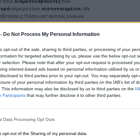
ό τους
διαμεσολαβούντες
που
γορά
σήμερα είναι
πιστοποιημένοι
; Με
ς εξετάσεις; Πόσοι απ’ αυτούς είναι ex
ητας/εμπειρίας, και αν αυτό είναι
 -
Do Not Process My Personal Information
ς σε όλα αυτά τα θέματα (ή έστω σε
ς δώσει; Και πάνω απ’ όλα, εγγράφως!
to opt-out of the sale, sharing to third parties, or processing of your per
α για την εφαρμογή του Solvency II
formation for targeted advertising by us, please use the below opt-out s
όνο για τις ασφαλιστικές επιχειρήσεις
r selection. Please note that after your opt-out request is processed y
eing interest-based ads based on personal information utilized by us or
disclosed to third parties prior to your opt-out. You may separately opt-
losure of your personal information by third parties on the IAB’s list of
. This information may also be disclosed by us to third parties on the
IA
Participants
that may further disclose it to other third parties.
δικευμένος εκπαιδευτής ασφαλιστών με
χει κάνει σπουδές οικονομικής
δών στα ασφαλιστικά από το ΕΙΑΣ και το
l Data Processing Opt Outs
ό και χρηματοοικονομικό χώρο από τη
o opt-out of the Sharing of my personal data.
 σε διευθυντικές θέσεις εκπαίδευσης, σε