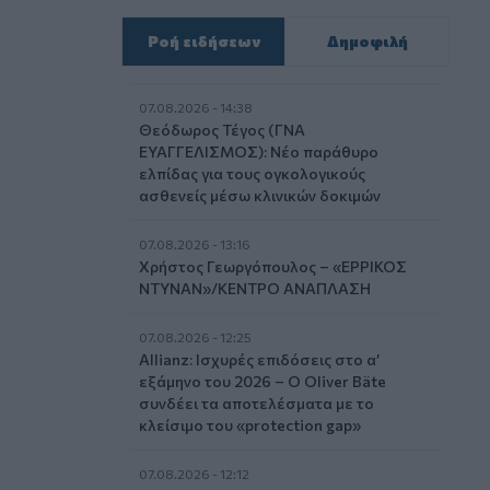
Ροή ειδήσεων
Δημοφιλή
07.08.2026 - 14:38
Θεόδωρος Τέγος (ΓΝΑ
ΕΥΑΓΓΕΛΙΣΜΟΣ): Νέο παράθυρο
ελπίδας για τους ογκολογικούς
ασθενείς μέσω κλινικών δοκιμών
07.08.2026 - 13:16
Χρήστος Γεωργόπουλος – «ΕΡΡΙΚΟΣ
ΝΤΥΝΑΝ»/ΚΕΝΤΡΟ ΑΝΑΠΛΑΣΗ
07.08.2026 - 12:25
Allianz: Ισχυρές επιδόσεις στο α’
εξάμηνο του 2026 – Ο Oliver Bäte
συνδέει τα αποτελέσματα με το
κλείσιμο του «protection gap»
07.08.2026 - 12:12