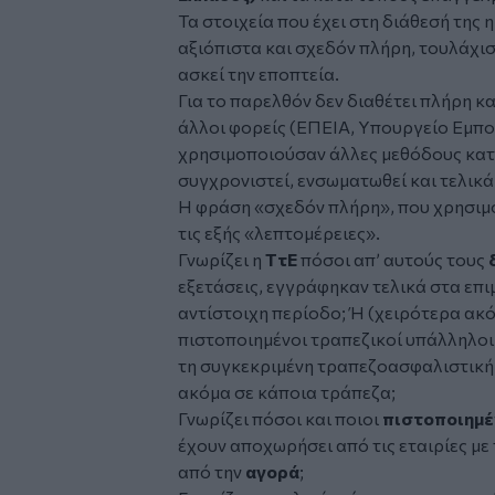
Τα στοιχεία που έχει στη διάθεσή της
αξιόπιστα και σχεδόν πλήρη, τουλάχισ
ασκεί την εποπτεία.
Για το παρελθόν δεν διαθέτει πλήρη κα
άλλοι φορείς (ΕΠΕΙΑ, Υπουργείο Εμπορ
χρησιμοποιούσαν άλλες μεθόδους κατ
συγχρονιστεί, ενσωματωθεί και τελικά δ
Η φράση «σχεδόν πλήρη», που χρησιμο
τις εξής «λεπτομέρειες».
Γνωρίζει η
ΤτΕ
πόσοι απ’ αυτούς τους
εξετάσεις, εγγράφηκαν τελικά στα επι
αντίστοιχη περίοδο; Ή (χειρότερα ακόμ
πιστοποιημένοι τραπεζικοί υπάλληλοι
τη συγκεκριμένη τραπεζοασφαλιστική
ακόμα σε κάποια τράπεζα;
Γνωρίζει πόσοι και ποιοι
πιστοποιημέ
έχουν αποχωρήσει από τις εταιρίες με
από την
αγορά
;