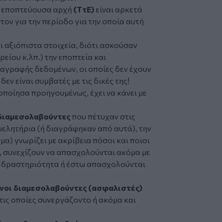
 η εποπτεύουσα αρχή
(ΤτΕ)
είναι αρκετά
τον για την περίοδο για την οποία αυτή
ι αξιόπιστα στοιχεία, διότι ασκούσαν
είου κ.λπ.) την εποπτεία και
αγραφής δεδομένων, οι οποίες δεν έχουν
εν είναι συμβατές με τις δικές της!
ποίησα προηγουμένως, έχει να κάνει με
διαμεσολαβούντες
που πέτυχαν στις
μελητήρια (ή διαγράφηκαν από αυτά), την
α) γνωρίζει με ακρίβεια πόσοι και ποιοι
, συνεχίζουν να απασχολούνται ακόμα με
 δραστηριότητα ή έστω απασχολούνται
νοι διαμεσολαβούντες (ασφαλιστές)
 τις οποίες συνεργάζοντο ή ακόμα και