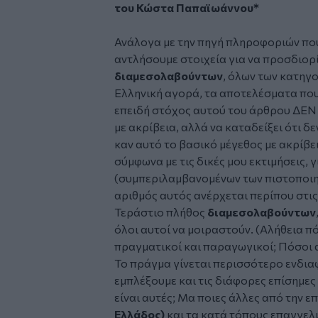
του Κώστα Παπαϊωάννου*
Ανάλογα με την πηγή πληροφοριών πο
αντλήσουμε στοιχεία για να προσδιορ
διαμεσολαβούντων
, όλων των κατηγ
Ελληνική αγορά, τα αποτελέσματα που
επειδή στόχος αυτού του άρθρου ΔΕΝ 
με ακρίβεια, αλλά να καταδείξει ότι δ
καν αυτό το βασικό μέγεθος με ακρίβε
σύμφωνα με τις δικές μου εκτιμήσεις, γ
(συμπεριλαμβανομένων των πιστοποι
αριθμός αυτός ανέρχεται περίπου στις 
Τεράστιο πλήθος
διαμεσολαβούντων
όλοι αυτοί να μοιραστούν. (Αλήθεια πό
πραγματικοί και παραγωγικοί; Πόσοι απ
Το πράγμα γίνεται περισσότερο ενδια
εμπλέξουμε και τις διάφορες επίσημε
είναι αυτές; Μα ποιες άλλες από την
Ελλάδος)
και τα κατά τόπους επαγγελ