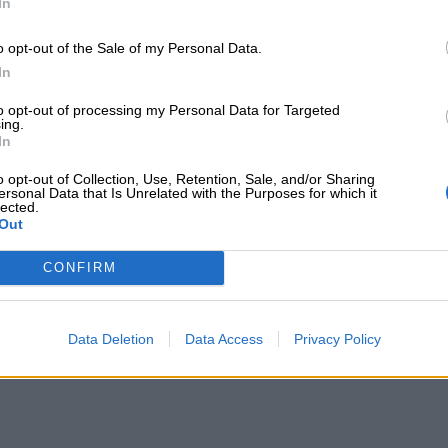
In
ικές εταιρίες και τράπεζες που
ορά, καλύπτοντας και τα θέματα
o opt-out of the Sale of my Personal Data.
In
ληνικό Τραπεζικό Ινστιτούτο και
ν πιστοποίησης διαμεσολαβούντων.
to opt-out of processing my Personal Data for Targeted
ing.
 πιστοποίηση του EFICERT, και με την
In
o opt-out of Collection, Use, Retention, Sale, and/or Sharing
ersonal Data that Is Unrelated with the Purposes for which it
 το
nextdeal.gr
ως
lected.
Out
 ενημέρωσης στο Google
CONFIRM
Data Deletion
Data Access
Privacy Policy