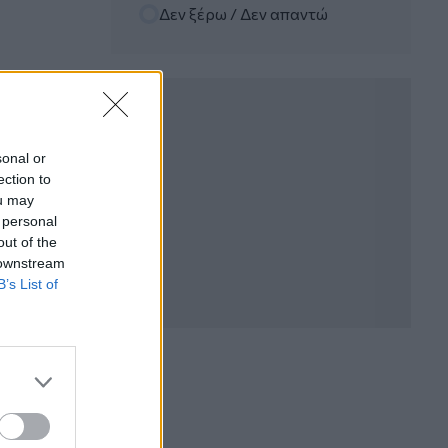
Δεν ξέρω / Δεν απαντώ
06.08.2026 - 12:22
Kavita Patel - PhARMA Innovation
Forum: Ένα στα πέντε καινοτόμα
φάρμακα φτάνει τελικά στην Ελλάδα
06.08.2026 - 11:37
Μείωση ασφαλιστικών εισφορών
sonal or
ύψους 240 εκατ. ευρώ ζητούν οι
ection to
έμποροι από την Κυβέρνηση
ou may
 personal
06.08.2026 - 10:45
out of the
Ευρώπη: Μπορεί η κλιματική αλλαγή να
 downstream
οδηγήσει σε ενεργειακή κρίση;
B’s List of
06.08.2026 - 09:15
Στέλιος Λιανός – INTERAMERICAN /
Αθηναϊκή Γενική Κλινική
06.08.2026 - 08:40
Η γαλλική «ψήφος» στο «καλώδιο» και