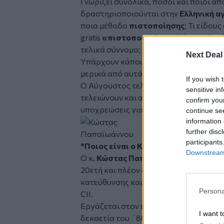
Γνωρίζει συνολικά, πόσοι και ποιοι απ
δραστηριοποιούνται στην
Ελληνική α
ποια μέθοδο
πιστοποίησης
; Τι είδου
gratis
«πιστοποιημένοι»
λόγω παλαιότ
τελικά σύννομο;
Next Deal
Υπάρχουν κάπου οι επίσημες απαντήσει
μερικά από αυτά!) και ποιος θα μας τι
If you wish 
Ο Αύγουστος τελείωσε και τα περιθώρι
sensitive in
τελειώνουν και αυτά. Δεν απορρέουν μ
confirm you
υποχρεώσεις για την εφαρμογή του!
continue se
information 
further disc
participants
*Ποιος είναι ο Κώστας Παπαϊωάννου
Downstream 
Ο κ.
Κώστας Παπαϊωάννου
είναι εξει
20ετή και πλέον διδακτική εμπειρία. Έ
κατεύθυνσης και κατέχει τίτλους σπου
Persona
CII.
Εργάζεται στον ευρύτερο ασφαλιστικ
I want t
δεκαετία του ΄80 και έχει απασχοληθεί