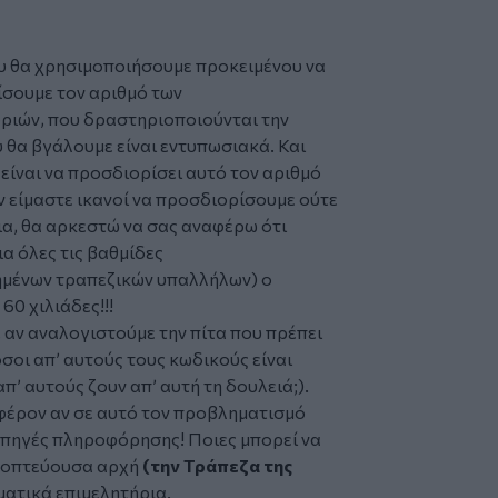
υ θα χρησιμοποιήσουμε προκειμένου να
ίσουμε τον αριθμό των
οριών, που δραστηριοποιούνται την
 θα βγάλουμε είναι εντυπωσιακά. Και
είναι να προσδιορίσει αυτό τον αριθμό
εν είμαστε ικανοί να προσδιορίσουμε ούτε
ια, θα αρκεστώ να σας αναφέρω ότι
ια όλες τις βαθμίδες
ημένων τραπεζικών υπαλλήλων) ο
60 χιλιάδες!!!
, αν αναλογιστούμε την πίτα που πρέπει
σοι απ’ αυτούς τους κωδικούς είναι
’ αυτούς ζουν απ’ αυτή τη δουλειά;).
φέρον αν σε αυτό τον προβληματισμό
ς πηγές πληροφόρησης! Ποιες μπορεί να
 εποπτεύουσα αρχή
(την Τράπεζα της
ματικά επιμελητήρια.