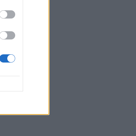
τα συμφέροντα, οι ελληνικές τράπεζες
«πρωταθλήτριες» στα δάνεια, νέο deal
Βαρδινογιάννη- Εξάρχου και ο
διπλασιασμός των κερδών της ΔΕΗ
05.08.2026 - 13:37
Randy Schekman, Νομπελίστας Ιατρικής:
«Σε πέντε χρόνια μπορεί να έχουμε
θεραπεία που αναστέλλει την εξέλιξη
του Πάρκινσον»
05.08.2026 - 12:33
Ε.Ε και παράνομη μετανάστευση:
προτάσεις και δράσεις με παρονομαστή
το κοινό συμφέρον
05.08.2026 - 12:11
Αντώνης Βουκλαρής - «ΕΡΡΙΚΟΣ
ΝΤΥΝΑΝ»
05.08.2026 - 11:30
Η νέα εποχή στην εκπαίδευση των