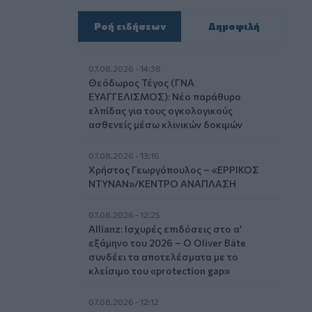
Ροή ειδήσεων
Δημοφιλή
07.08.2026 - 14:38
Θεόδωρος Τέγος (ΓΝΑ
ΕΥΑΓΓΕΛΙΣΜΟΣ): Νέο παράθυρο
ελπίδας για τους ογκολογικούς
ασθενείς μέσω κλινικών δοκιμών
07.08.2026 - 13:16
Χρήστος Γεωργόπουλος – «ΕΡΡΙΚΟΣ
ΝΤΥΝΑΝ»/ΚΕΝΤΡΟ ΑΝΑΠΛΑΣΗ
07.08.2026 - 12:25
Allianz: Ισχυρές επιδόσεις στο α’
εξάμηνο του 2026 – Ο Oliver Bäte
συνδέει τα αποτελέσματα με το
κλείσιμο του «protection gap»
07.08.2026 - 12:12