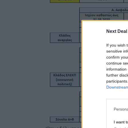
Next Deal
If you wish 
sensitive in
confirm you
continue se
information 
further disc
participants
Downstream 
Persona
I want t