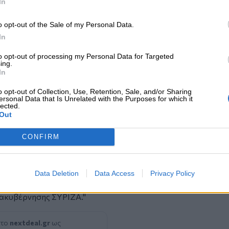
 Βρούτσης
:
In
 θα λειτουργήσει ευεργετικά στην
o opt-out of the Sale of my Personal Data.
ισθολογικό κόστος στις επιχειρήσεις και
In
to opt-out of processing my Personal Data for Targeted
ing.
In
 ως αντικίνητρο σε παραβατικές
στης εργασίας. Σήμερα πιάνουμε το νήμα
o opt-out of Collection, Use, Retention, Sale, and/or Sharing
ο υπουργείο Εργασίας είχαμε μειώσει
ersonal Data that Is Unrelated with the Purposes for which it
lected.
 εισφορές.
Out
λιστικών εισφορών του 2014 όσο και η
CONFIRM
υνίου, καταψηφίστηκαν από τον ΣΥΡΙΖΑ.
π. Εργασίας αντιτάχθηκε λόγω
 μείωσης του μη μισθολογικού κόστους
Data Deletion
Data Access
Privacy Policy
 με συνέπεια νε εκτινάξει τις ευέλικτες
ιακυβέρνησης ΣΥΡΙΖΑ."
 το
nextdeal.gr
ως