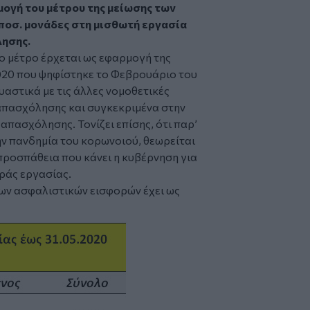
μογή του μέτρου της μείωσης των
ποσ. μονάδες στη μισθωτή εργασία
λησης.
ο μέτρο έρχεται ως εφαρμογή της
20 που ψηφίστηκε το Φεβρουάριο του
υαστικά με τις άλλες νομοθετικές
απασχόλησης και συγκεκριμένα στην
πασχόλησης. Τονίζει επίσης, ότι παρ’
την πανδημία του κορωνοιού, θεωρείται
προσπάθεια που κάνει η κυβέρνηση για
ράς εργασίας.
των ασφαλιστικών εισφορών έχει ως