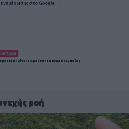
 ενημέρωσης στο Google
ΙΚΆ TAGS
σφορές
Γιάννης Βρούτσης
αγορά εργασίας
υνεχής ροή