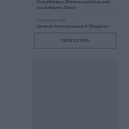
Οι αισθητήρες βλέπουν καλύτερα από
τον άνθρωπο. Πάντα;
07.08.2026 - 11:01
Generali: Αποτελέσματα Α' Εξαμήνου -
Εξαιρετική ανάπτυξη στα Λειτουργικά
και Προσαρμοσμένα Καθαρά
ΠΕΡΙΣΣΟΤΕΡΑ
Αποτελέσματα με συμβολή από όλες
τις επιχειρηματικές δραστηριότητες
07.08.2026 - 10:28
Ομαδικά Ασφαλιστικά προϊόντα
Επαγγελματικής Συνταξιοδότησης: Νέο
πεδίο ανάπτυξης για ασφαλιστικές και
ασφαλιστές
07.08.2026 - 09:23
CrediaBank: Οικονομικά Αποτελέσματα
A’ Εξαμήνου 2026 - Υψηλοί ρυθμοί
ανάπτυξης και νέα ρεκόρ επιδόσεων
07.08.2026 - 08:45