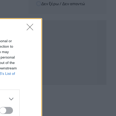
Δεν ξέρω / Δεν απαντώ
06.08.2026 - 12:22
Kavita Patel - PhARMA Innovation
Forum: Ένα στα πέντε καινοτόμα
φάρμακα φτάνει τελικά στην Ελλάδα
06.08.2026 - 11:37
Μείωση ασφαλιστικών εισφορών
sonal or
ύψους 240 εκατ. ευρώ ζητούν οι
ection to
έμποροι από την Κυβέρνηση
ou may
 personal
06.08.2026 - 10:45
out of the
Ευρώπη: Μπορεί η κλιματική αλλαγή να
 downstream
οδηγήσει σε ενεργειακή κρίση;
B’s List of
06.08.2026 - 09:15
Στέλιος Λιανός – INTERAMERICAN /
Αθηναϊκή Γενική Κλινική
06.08.2026 - 08:40
Η γαλλική «ψήφος» στο «καλώδιο» και