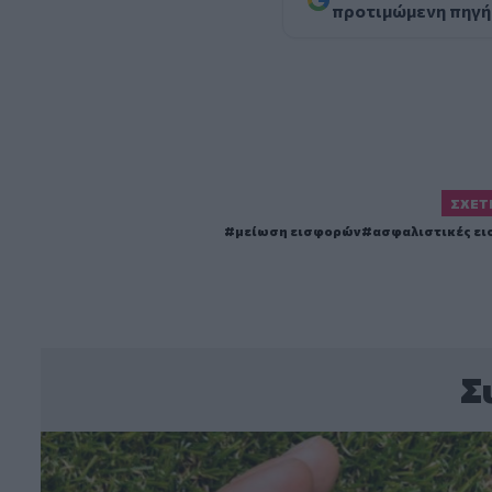
προτιμώμενη πηγή
ΣΧΕΤ
μείωση εισφορών
ασφαλιστικές ει
Σ