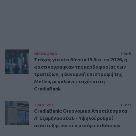
ΟΙΚΟΝΟΜΙΑ
08:45
Στόχος για νέα δάνεια 15 δισ. το 2026, η
«ακτινογραφία» της κερδοφορίας των
τραπεζών, η δυναμική επιστροφή της
Metlen, μεγαλώνει ταχύτατα η
CrediaBank
ΤΡAΠΕΖΕΣ
09:23
CrediaBank: Οικονομικά Αποτελέσματα
A’ Εξαμήνου 2026 - Υψηλοί ρυθμοί
ανάπτυξης και νέα ρεκόρ επιδόσεων