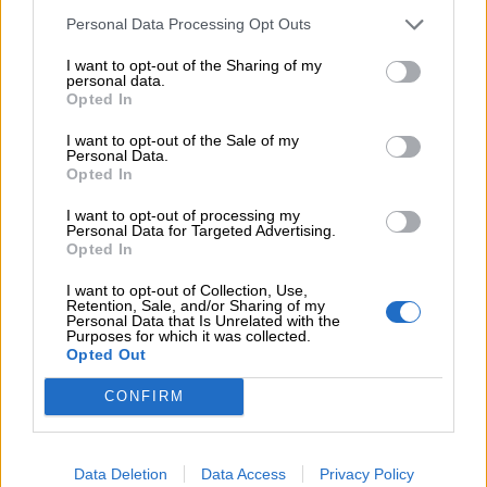
Ε.Ε και παράνομη μετανάστευση: προτάσεις και δράσεις με
Personal Data Processing Opt Outs
παρονομαστή το κοινό συμφέρον
I want to opt-out of the Sharing of my
05.08.2026 - 12:11
personal data.
Αντώνης Βουκλαρής - «ΕΡΡΙΚΟΣ ΝΤΥΝΑΝ»
Opted In
I want to opt-out of the Sale of my
05.08.2026 - 11:30
Personal Data.
Η νέα εποχή στην εκπαίδευση των ασφαλιστικών
Opted In
διαμεσολαβητών
I want to opt-out of processing my
Personal Data for Targeted Advertising.
Opted In
ΠΕΡΙΣΣΟΤΕΡΑ
I want to opt-out of Collection, Use,
Retention, Sale, and/or Sharing of my
Personal Data that Is Unrelated with the
Purposes for which it was collected.
Opted Out
CONFIRM
Data Deletion
Data Access
Privacy Policy