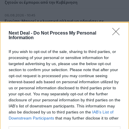
ζητούν οι έμποροι από την Κυβέρνηση
06.08.2026 - 10:45
Ευρώπη: Μπορεί η κλιματική αλλαγή να οδηγήσει σε
ενεργειακή κρίση;
Next Deal -
Do Not Process My Personal
Information
06.08.2026 - 09:15
Στέλιος Λιανός – INTERAMERICAN / Αθηναϊκή Γενική Κλινική
If you wish to opt-out of the sale, sharing to third parties, or
processing of your personal or sensitive information for
06.08.2026 - 08:40
targeted advertising by us, please use the below opt-out
Η γαλλική «ψήφος» στο «καλώδιο» και τα συμφέροντα, οι
section to confirm your selection. Please note that after your
ελληνικές τράπεζες «πρωταθλήτριες» στα δάνεια, νέο deal
Βαρδινογιάννη- Εξάρχου και ο διπλασιασμός των κερδών της
opt-out request is processed you may continue seeing
ΔΕΗ
interest-based ads based on personal information utilized by
us or personal information disclosed to third parties prior to
your opt-out. You may separately opt-out of the further
05.08.2026 - 13:37
disclosure of your personal information by third parties on the
Randy Schekman, Νομπελίστας Ιατρικής: «Σε πέντε χρόνια
μπορεί να έχουμε θεραπεία που αναστέλλει την εξέλιξη του
IAB’s list of downstream participants. This information may
Πάρκινσον»
also be disclosed by us to third parties on the
IAB’s List of
Downstream Participants
that may further disclose it to other
third parties.
05.08.2026 - 12:33