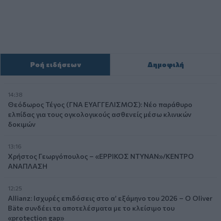
Ροή ειδήσεων
Δημοφιλή
14:38
Θεόδωρος Τέγος (ΓΝΑ ΕΥΑΓΓΕΛΙΣΜΟΣ): Νέο παράθυρο
ελπίδας για τους ογκολογικούς ασθενείς μέσω κλινικών
δοκιμών
13:16
Χρήστος Γεωργόπουλος – «ΕΡΡΙΚΟΣ ΝΤΥΝΑΝ»/ΚΕΝΤΡΟ
ΑΝΑΠΛΑΣΗ
12:25
Allianz: Ισχυρές επιδόσεις στο α’ εξάμηνο του 2026 – Ο Oliver
Bäte συνδέει τα αποτελέσματα με το κλείσιμο του
«protection gap»