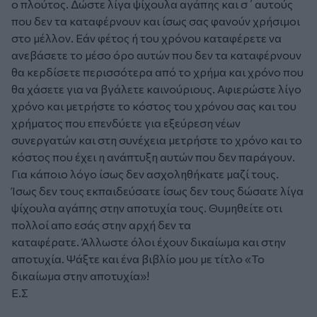
ο πλούτος. Δώστε λίγα ψίχουλα αγάπης και σ΄αυτούς
που δεν τα καταφέρνουν και ίσως σας φανούν χρήσιμοι
στο μέλλον. Εάν φέτος ή του χρόνου καταφέρετε να
ανεβάσετε το μέσο όρο αυτών που δεν τα καταφέρνουν
θα κερδίσετε περισσότερα από το χρήμα και χρόνο που
θα χάσετε για να βγάλετε καινούριους. Αφιερώστε λίγο
χρόνο και μετρήστε το κόστος του χρόνου σας και του
χρήματος που επενδύετε για εξεύρεση νέων
συνεργατών και στη συνέχεια μετρήστε το χρόνο και το
κόστος που έχει η ανάπτυξη αυτών που δεν παράγουν.
Για κάποιο λόγο ίσως δεν ασχοληθήκατε μαζί τους.
Ίσως δεν τους εκπαιδεύσατε ίσως δεν τους δώσατε λίγα
ψίχουλα αγάπης στην αποτυχία τους. Θυμηθείτε οτι
πολλοί απο εσάς στην αρχή δεν τα
καταφέρατε. Άλλωστε όλοι έχουν δικαίωμα και στην
αποτυχία. Ψάξτε και ένα βιβλίο μου με τίτλο «Το
δικαίωμα στην αποτυχία»!
Ε.Σ