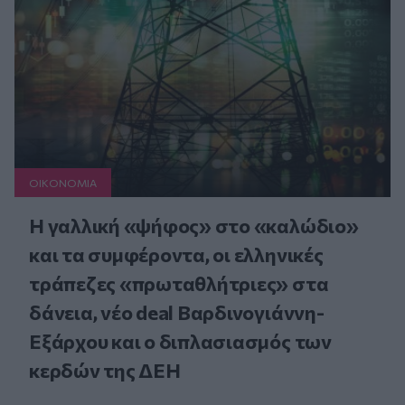
ΟΙΚΟΝΟΜΙΑ
Η γαλλική «ψήφος» στο «καλώδιο»
και τα συμφέροντα, οι ελληνικές
τράπεζες «πρωταθλήτριες» στα
δάνεια, νέο deal Βαρδινογιάννη-
Εξάρχου και ο διπλασιασμός των
κερδών της ΔΕΗ