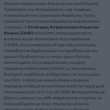
Ελέγχου Ασφαλιστικών Εταιρειών και την Επιτροπή
Προστασίας του Ανταγωνισμού», είχε αναφέρει.
Η ανακοίνωση του Οργανισμού Ασφάλισης Υγείας
προκάλεσε την έντονη αντίδραση των ασφαλιστικών
εταιρειών. Ο
Σύνδεσμος Ασφαλιστικών Εταιρειών
Κύπρου (ΣΑΕΚ)
απορρίπτει κατηγορηματικά τις
αιτιάσεις και τα υπονοούμενα περί εκφοβισμού.
Ο ΣΑΕΚ, όπως αναφέρεται σε σχετική ανακοίνωση,
«τοποθετείται δημόσια μέσω του προέδρου και του
γενικού διευθυντή του, οι οποίοι έχουν δηλώσει
επανειλημμένα ότι οι ασφαλιστικές εταιρείες
παραμένουν δίπλα στους πελάτες με τους οποίους
διατηρούν συμβόλαια, ανεξαρτήτως της λειτουργίας
του ΓεΣΥ. Η θέση των ασφαλιστικών εταιρειών
παραμένει σταθερή και αναλλοίωτη από την αρχή: μετά
την εισαγωγή του ΓεΣΥ την 1/6/2019, θα συνεχίσουμε με
βάση τις ανάγκες της κάθε ασφαλιστικής εταιρείας να
συνεργαζόμαστε με όσους παρόχους ιατρικών
υπηρεσιών είναι σε θέση να παρέχουν ιδιωτικές