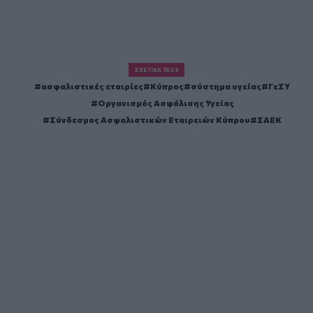
ΣΧΕΤΙΚΆ TAGS
ασφαλιστικές εταιρίες
Κύπρος
σύστημα υγείας
ΓεΣΥ
Οργανισμός Ασφάλισης Υγείας
Σύνδεσμος Ασφαλιστικών Εταιρειών Κύπρου
ΣΑΕΚ