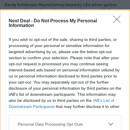
Randy Schekman, Νομπελίστας Ιατρικής: «Σε πέντε χρόνια
μπορεί να έχουμε θεραπεία που αναστέλλει την εξέλιξη του
Πάρκινσον»
Next Deal -
Do Not Process My Personal
Information
05.08.2026 - 12:33
Ε.Ε και παράνομη μετανάστευση: προτάσεις και δράσεις με
If you wish to opt-out of the sale, sharing to third parties, or
παρονομαστή το κοινό συμφέρον
processing of your personal or sensitive information for
targeted advertising by us, please use the below opt-out
05.08.2026 - 12:11
section to confirm your selection. Please note that after your
Αντώνης Βουκλαρής - «ΕΡΡΙΚΟΣ ΝΤΥΝΑΝ»
opt-out request is processed you may continue seeing
interest-based ads based on personal information utilized by
05.08.2026 - 11:30
us or personal information disclosed to third parties prior to
Η νέα εποχή στην εκπαίδευση των ασφαλιστικών
your opt-out. You may separately opt-out of the further
διαμεσολαβητών
disclosure of your personal information by third parties on the
IAB’s list of downstream participants. This information may
05.08.2026 - 10:50
also be disclosed by us to third parties on the
IAB’s List of
Ξεκινούν οι αιτήσεις στο vouchers.gov.gr για το Πρόγραμμα
Downstream Participants
that may further disclose it to other
«Τουρισμός για όλους 2026-2027»
third parties.
05.08.2026 - 10:19
Personal Data Processing Opt Outs
WWF: Περισσότερα από 180.000 στρέμματα καμένων