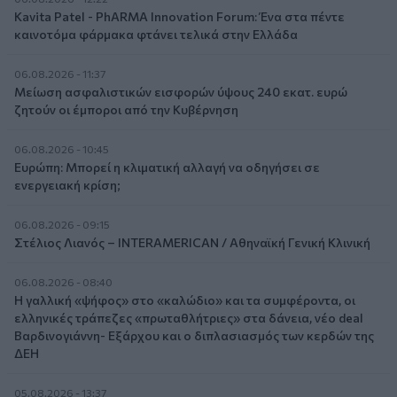
Kavita Patel - PhARMA Innovation Forum: Ένα στα πέντε
καινοτόμα φάρμακα φτάνει τελικά στην Ελλάδα
06.08.2026 - 11:37
Μείωση ασφαλιστικών εισφορών ύψους 240 εκατ. ευρώ
ζητούν οι έμποροι από την Κυβέρνηση
06.08.2026 - 10:45
Ευρώπη: Μπορεί η κλιματική αλλαγή να οδηγήσει σε
ενεργειακή κρίση;
06.08.2026 - 09:15
Στέλιος Λιανός – INTERAMERICAN / Αθηναϊκή Γενική Κλινική
06.08.2026 - 08:40
Η γαλλική «ψήφος» στο «καλώδιο» και τα συμφέροντα, οι
ελληνικές τράπεζες «πρωταθλήτριες» στα δάνεια, νέο deal
Βαρδινογιάννη- Εξάρχου και ο διπλασιασμός των κερδών της
ΔΕΗ
05.08.2026 - 13:37