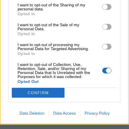
δασικών εκτάσεων στην Ελλάδα σε λίγες μόλις μέρες
I want to opt-out of the Sharing of my
personal data.
Opted In
05.08.2026 - 09:45
Η Ελλάδα που αντιστέκεται και επιμένει να μην ασφαλίζεται!
I want to opt-out of the Sale of my
Personal Data.
Opted In
05.08.2026 - 09:20
Καλοκαιρινό ταξίδι: Οι 8 συμβουλές που αξίζει να δώσει κάθε
I want to opt-out of processing my
ασφαλιστής στους πελάτες του
Personal Data for Targeted Advertising.
Opted In
05.08.2026 - 08:51
I want to opt-out of Collection, Use,
Το εκλογικό «καμπανάκι» της Goldman Sachs, η ισχυρή
Retention, Sale, and/or Sharing of my
πιστωτική επέκταση των ελληνικών τραπεζών, το «πάρτι»
Personal Data that Is Unrelated with the
Purposes for which it was collected.
στις αγορές, οι «κρυμμένες» αξίες της ΓΕΚ ΤΕΡΝΑ
Opted Out
05.08.2026 - 08:37
CONFIRM
Ιωάννης Μπολέτης – ΩΝΑΣΕΙΟ
04.08.2026 - 15:33
Data Deletion
Data Access
Privacy Policy
ERGO Hellas: Μέτρα στήριξης για τους πληγέντες
ασφαλισμένους της από τις πυρκαγιές