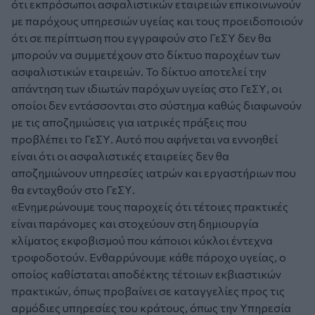
ότι εκπρόσωποι ασφαλιστικών εταιρειών επικοινωνούν
με παρόχους υπηρεσιών υγείας και τους προειδοποιούν
ότι σε περίπτωση που εγγραφούν στο ΓεΣΥ δεν θα
μπορούν να συμμετέχουν στο δίκτυο παροχέων των
ασφαλιστικών εταιρειών. Το δίκτυο αποτελεί την
απάντηση των ιδιωτών παρόχων υγείας στο ΓεΣΥ, οι
οποίοι δεν εντάσσονται στο σύστημα καθώς διαφωνούν
με τις αποζημιώσεις για ιατρικές πράξεις που
προβλέπει το ΓεΣΥ. Αυτό που αφήνεται να εννοηθεί
είναι ότι οι ασφαλιστικές εταιρείες δεν θα
αποζημιώνουν υπηρεσίες ιατρών και εργαστήριων που
θα ενταχθούν στο ΓεΣΥ.
«Ενημερώνουμε τους παροχείς ότι τέτοιες πρακτικές
είναι παράνομες και στοχεύουν στη δημιουργία
κλίματος εκφοβισμού που κάποιοι κύκλοι έντεχνα
τροφοδοτούν. Ενθαρρύνουμε κάθε πάροχο υγείας, ο
οποίος καθίσταται αποδέκτης τέτοιων εκβιαστικών
πρακτικών, όπως προβαίνει σε καταγγελίες προς τις
αρμόδιες υπηρεσίες του κράτους, όπως την Υπηρεσία