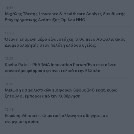
14:55
Μιχάλης Τάτσης, Insurance & Healthcare Analyst, διευθυντής
Επιχειρηματικής Ανάπτυξης Ομίλου HHG
13:30
Όταν η επόμενη μέρα είναι στάχτη, τι θα πει ο Ασφαλιστικός
Διαμεσολαβητής στον πελάτη κλάδου υγείας;
12:22
Kavita Patel - PhARMA Innovation Forum: Ένα στα πέντε
καινοτόμα φάρμακα φτάνει τελικά στην Ελλάδα
11:37
Μείωση ασφαλιστικών εισφορών ύψους 240 εκατ. ευρώ
ζητούν οι έμποροι από την Κυβέρνηση
10:45
Ευρώπη: Μπορεί η κλιματική αλλαγή να οδηγήσει σε
ενεργειακή κρίση;