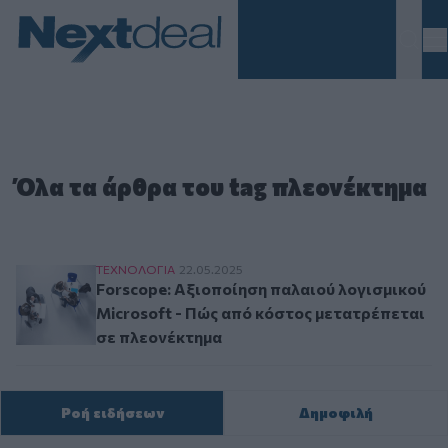
Homepage
Όλα τα άρθρα του tag πλεονέκτημα
Forscope: Αξιοποίηση παλαιού λογισμικού Mic
ΤΕΧΝΟΛΟΓΙΑ
22.05.2025
Forscope: Αξιοποίηση παλαιού λογισμικού
Microsoft - Πώς από κόστος μετατρέπεται
σε πλεονέκτημα
Ροή ειδήσεων
Δημοφιλή