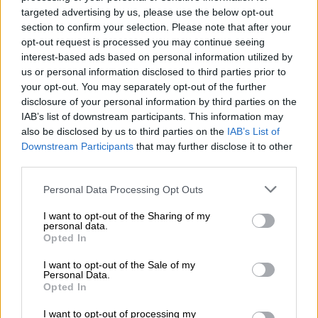
στις αγορές, οι «κρυμμένες» αξίες της ΓΕΚ ΤΕΡΝΑ
targeted advertising by us, please use the below opt-out
section to confirm your selection. Please note that after your
opt-out request is processed you may continue seeing
05.08.2026 - 08:37
interest-based ads based on personal information utilized by
Ιωάννης Μπολέτης – ΩΝΑΣΕΙΟ
us or personal information disclosed to third parties prior to
your opt-out. You may separately opt-out of the further
04.08.2026 - 15:33
disclosure of your personal information by third parties on the
ERGO Hellas: Μέτρα στήριξης για τους πληγέντες
IAB’s list of downstream participants. This information may
ασφαλισμένους της από τις πυρκαγιές
also be disclosed by us to third parties on the
IAB’s List of
Downstream Participants
that may further disclose it to other
04.08.2026 - 12:40
third parties.
Τράπεζα Κύπρου: Ενισχυμένες κατά 31% οι ασφαλιστικές
υπηρεσίες - Κέρδη €252 εκατ. (+7%) και ROTE 18.8% στο
Personal Data Processing Opt Outs
εξάμηνο
I want to opt-out of the Sharing of my
04.08.2026 - 11:49
personal data.
Opted In
Σπύρος Γεωργαράς - «ΥΓΕΙΑ» / Ερευνητικό και Θεραπευτικό
Ινστιτούτο ΟΦΘΑΛΜΟΣ
I want to opt-out of the Sale of my
Personal Data.
Opted In
ΠΕΡΙΣΣΟΤΕΡΑ
I want to opt-out of processing my