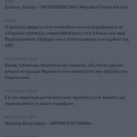
09:15
Στέλιος Λιανός – INTERAMERICAN / Αθηναϊκή Γενική Κλινική
08:40
Η γαλλική «ψήφος» στο «καλώδιο» και τα συμφέροντα, οι
ελληνικές τράπεζες «πρωταθλήτριες» στα δάνεια, νέο deal
Βαρδινογιάννη- Εξάρχου και ο διπλασιασμός των κερδών της
ΔΕΗ
05.08.2026 - 13:37
Randy Schekman, Νομπελίστας Ιατρικής: «Σε πέντε χρόνια
μπορεί να έχουμε θεραπεία που αναστέλλει την εξέλιξη του
Πάρκινσον»
05.08.2026 - 12:33
Ε.Ε και παράνομη μετανάστευση: προτάσεις και δράσεις με
παρονομαστή το κοινό συμφέρον
05.08.2026 - 12:11
Αντώνης Βουκλαρής - «ΕΡΡΙΚΟΣ ΝΤΥΝΑΝ»
05.08.2026 - 11:30