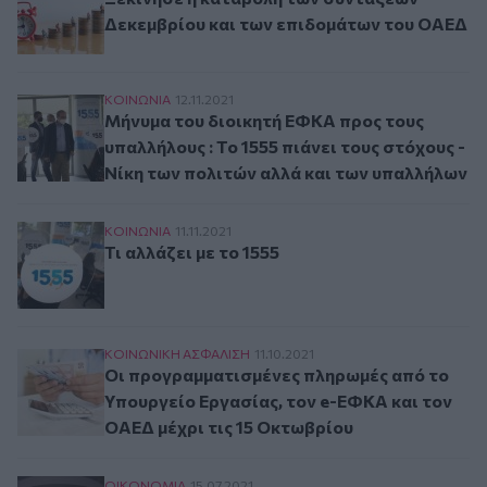
Δεκεμβρίου και των επιδομάτων του ΟΑΕΔ
Μήνυμα του διοικητή ΕΦΚΑ προς τους υπαλλήλου
ΚΟΙΝΩΝΙΑ
12.11.2021
Μήνυμα του διοικητή ΕΦΚΑ προς τους
υπαλλήλους : Το 1555 πιάνει τους στόχους -
Νίκη των πολιτών αλλά και των υπαλλήλων
Τι αλλάζει με το 1555
ΚΟΙΝΩΝΙΑ
11.11.2021
Τι αλλάζει με το 1555
Οι προγραμματισμένες πληρωμές από το Υπουργ
ΚΟΙΝΩΝΙΚΗ ΑΣΦAΛΙΣΗ
11.10.2021
Οι προγραμματισμένες πληρωμές από το
Υπουργείο Εργασίας, τον e-ΕΦΚΑ και τον
ΟΑΕΔ μέχρι τις 15 Οκτωβρίου
ΟΙΚΟΝΟΜΙΑ
15.07.2021