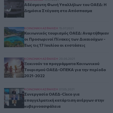
Αδέσμευτη Φωνή Υπαλλήλων του ΟΑΕΔ: Η Δημ
Αδέσμευτη Φωνή Υπαλλήλων του ΟΑΕΔ: Η
Δημόσια Στέγαση στο Απόσπασμα
Κοινωνικός τουρισμός ΟΑΕΔ: Αναρτήθηκαν οι Πρ
ΚΟΙΝΩΝΙΚΗ ΑΣΦAΛΙΣΗ
15.07.2021
Κοινωνικός τουρισμός ΟΑΕΔ: Αναρτήθηκαν
οι Προσωρινοί Πίνακες των Δικαιούχων -
Έως τις 17 Ιουλίου οι ενστάσεις
Ξεκινούν τα προγράμματα Κοινωνικού Τουρισ
ΚΟΙΝΩΝΙΚΗ ΑΣΦAΛΙΣΗ
20.05.2021
Ξεκινούν τα προγράμματα Κοινωνικού
Τουρισμού ΟΑΕΔ-ΟΠΕΚΑ για την περίοδο
2021-2022
Συνεργασία ΟΑΕΔ-Cisco για επαγγελματική κα
ΚΟΙΝΩΝΙΚΗ ΑΣΦAΛΙΣΗ
07.05.2021
Συνεργασία ΟΑΕΔ-Cisco για
επαγγελματική κατάρτιση ανέργων στην
κυβερνοασφάλεια