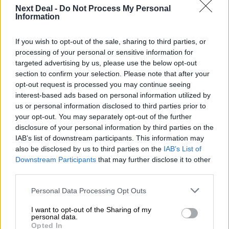
Next Deal -
Do Not Process My Personal
Information
Σελιδοποίηση
1
Προηγούμενη σελίδα
Next page
Current page
If you wish to opt-out of the sale, sharing to third parties, or
processing of your personal or sensitive information for
targeted advertising by us, please use the below opt-out
section to confirm your selection. Please note that after your
opt-out request is processed you may continue seeing
Ροή ειδήσεων
Δημοφιλή
interest-based ads based on personal information utilized by
us or personal information disclosed to third parties prior to
your opt-out. You may separately opt-out of the further
14:55
disclosure of your personal information by third parties on the
Μιχάλης Τάτσης, Insurance & Healthcare Analyst, διευθυντής
IAB’s list of downstream participants. This information may
Επιχειρηματικής Ανάπτυξης Ομίλου HHG
also be disclosed by us to third parties on the
IAB’s List of
Downstream Participants
that may further disclose it to other
13:30
third parties.
Όταν η επόμενη μέρα είναι στάχτη, τι θα πει ο Ασφαλιστικός
Διαμεσολαβητής στον πελάτη κλάδου υγείας;
Personal Data Processing Opt Outs
12:22
I want to opt-out of the Sharing of my
personal data.
Kavita Patel - PhARMA Innovation Forum: Ένα στα πέντε
Opted In
καινοτόμα φάρμακα φτάνει τελικά στην Ελλάδα