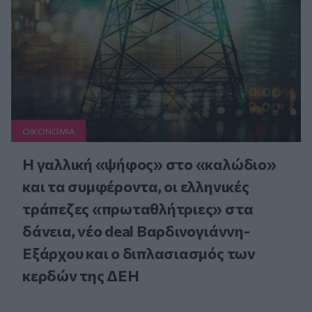
ΟΙΚΟΝΟΜΙΑ
Η γαλλική «ψήφος» στο «καλώδιο»
και τα συμφέροντα, οι ελληνικές
τράπεζες «πρωταθλήτριες» στα
δάνεια, νέο deal Βαρδινογιάννη-
Εξάρχου και ο διπλασιασμός των
κερδών της ΔΕΗ