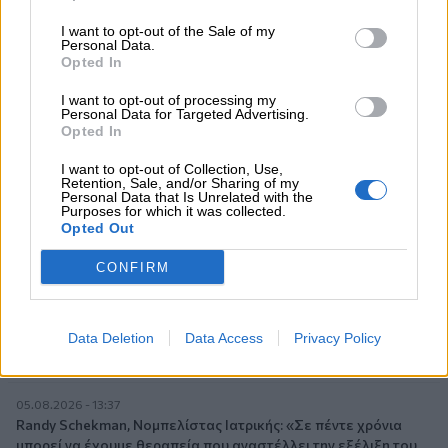
I want to opt-out of the Sale of my
Personal Data.
11:37
Opted In
Μείωση ασφαλιστικών εισφορών ύψους 240 εκατ. ευρώ
ζητούν οι έμποροι από την Κυβέρνηση
I want to opt-out of processing my
Personal Data for Targeted Advertising.
10:45
Opted In
Ευρώπη: Μπορεί η κλιματική αλλαγή να οδηγήσει σε
I want to opt-out of Collection, Use,
ενεργειακή κρίση;
Retention, Sale, and/or Sharing of my
Personal Data that Is Unrelated with the
Purposes for which it was collected.
09:15
Opted Out
Στέλιος Λιανός – INTERAMERICAN / Αθηναϊκή Γενική Κλινική
CONFIRM
08:40
Η γαλλική «ψήφος» στο «καλώδιο» και τα συμφέροντα, οι
ελληνικές τράπεζες «πρωταθλήτριες» στα δάνεια, νέο deal
Data Deletion
Data Access
Privacy Policy
Βαρδινογιάννη- Εξάρχου και ο διπλασιασμός των κερδών της
ΔΕΗ
05.08.2026 - 13:37
Randy Schekman, Νομπελίστας Ιατρικής: «Σε πέντε χρόνια
μπορεί να έχουμε θεραπεία που αναστέλλει την εξέλιξη του