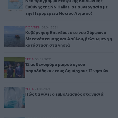
Νέο πρόγραμμα Εταιρικής Κοινωνικής
Ευθύνης της NN Hellas, σε συνεργασία με
την Περιφέρεια Νοτίου Αιγαίου!
Κυβέρνηση: Επενδύει στο νέο Σύμφωνο Μετανάσ
ΠΟΛΙΤΙΚΗ
01.04.2021
Κυβέρνηση: Επενδύει στο νέο Σύμφωνο
Μετανάστευσης και Ασύλου, βελτιωμένη η
κατάσταση στα νησιά
12 ασθενοφόρα μικρού όγκου παραδόθηκαν του
ΥΓΕΙΑ
05.02.2021
12 ασθενοφόρα μικρού όγκου
παραδόθηκαν τους Δημάρχους 12 νησιών
Πώς θα γίνει ο εμβολιασμός στα νησιά;
ΥΓΕΙΑ
21.01.2021
Πώς θα γίνει ο εμβολιασμός στα νησιά;