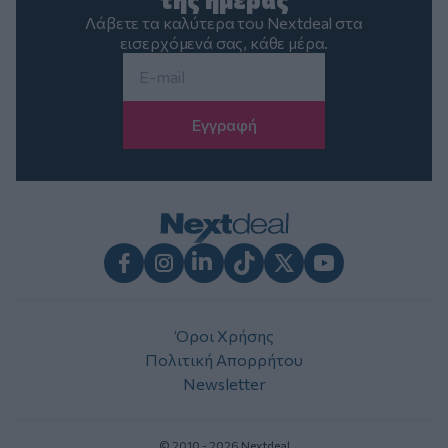
Λάβετε τα καλύτερα του Nextdeal στα
εισερχόμενά σας, κάθε μέρα.
Email
*
Facebook
Instagram
LinkedIn
TikTok
X
Youtube
Όροι Χρήσης
Πολιτική Απορρήτου
Newsletter
© 2010 - 2026 Nextdeal