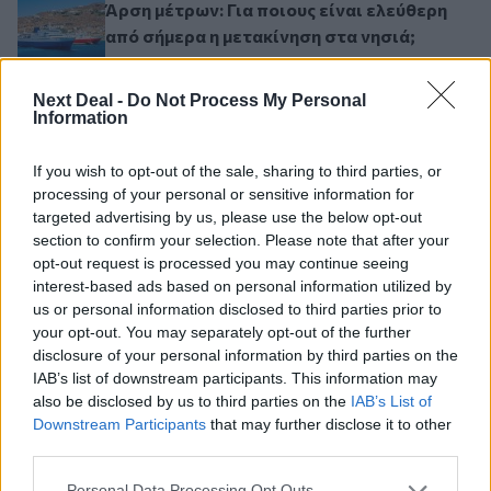
Άρση μέτρων: Για ποιους είναι ελεύθερη
από σήμερα η μετακίνηση στα νησιά;
Next Deal -
Do Not Process My Personal
Information
Σελιδοποίηση
1
Προηγούμενη σελίδα
Next page
Current page
If you wish to opt-out of the sale, sharing to third parties, or
processing of your personal or sensitive information for
targeted advertising by us, please use the below opt-out
section to confirm your selection. Please note that after your
opt-out request is processed you may continue seeing
Ροή ειδήσεων
Δημοφιλή
interest-based ads based on personal information utilized by
us or personal information disclosed to third parties prior to
14:38
your opt-out. You may separately opt-out of the further
Θεόδωρος Τέγος (ΓΝΑ ΕΥΑΓΓΕΛΙΣΜΟΣ): Νέο παράθυρο
disclosure of your personal information by third parties on the
ελπίδας για τους ογκολογικούς ασθενείς μέσω κλινικών
IAB’s list of downstream participants. This information may
δοκιμών
also be disclosed by us to third parties on the
IAB’s List of
Downstream Participants
that may further disclose it to other
13:16
third parties.
Χρήστος Γεωργόπουλος – «ΕΡΡΙΚΟΣ ΝΤΥΝΑΝ»/ΚΕΝΤΡΟ
ΑΝΑΠΛΑΣΗ
Personal Data Processing Opt Outs