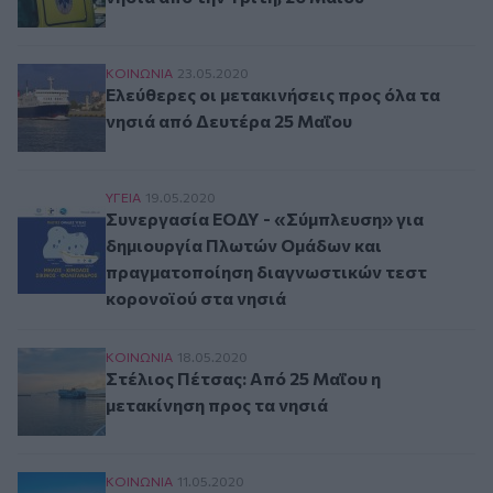
Ελεύθερες οι μετακινήσεις προς όλα τα νησιά 
ΚΟΙΝΩΝΙΑ
23.05.2020
Ελεύθερες οι μετακινήσεις προς όλα τα
νησιά από Δευτέρα 25 Μαΐου
Συνεργασία ΕΟΔΥ - «Σύμπλευση» για δημιουργ
ΥΓΕΙΑ
19.05.2020
Συνεργασία ΕΟΔΥ - «Σύμπλευση» για
δημιουργία Πλωτών Ομάδων και
πραγματοποίηση διαγνωστικών τεστ
κορονοϊού στα νησιά
Στέλιος Πέτσας: Από 25 Μαΐου η μετακίνηση πρ
ΚΟΙΝΩΝΙΑ
18.05.2020
Στέλιος Πέτσας: Από 25 Μαΐου η
μετακίνηση προς τα νησιά
Άρση μέτρων: Για ποιους είναι ελεύθερη από σή
ΚΟΙΝΩΝΙΑ
11.05.2020