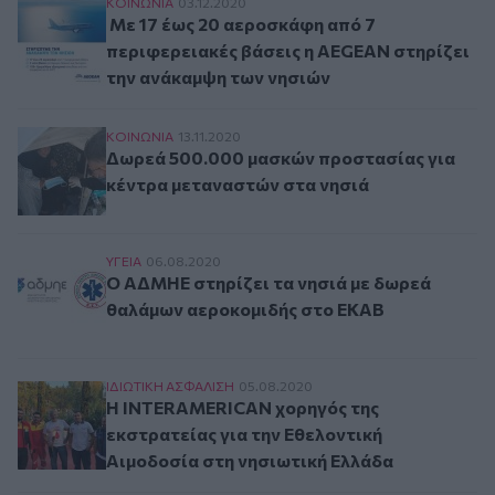
Με 17 έως 20 αεροσκάφη από 7 περιφερειακές 
ΚΟΙΝΩΝΙΑ
03.12.2020
Με 17 έως 20 αεροσκάφη από 7
περιφερειακές βάσεις η AEGEAN στηρίζει
την ανάκαμψη των νησιών
Δωρεά 500.000 μασκών προστασίας για κέντρα
ΚΟΙΝΩΝΙΑ
13.11.2020
Δωρεά 500.000 μασκών προστασίας για
κέντρα μεταναστών στα νησιά
Ο ΑΔΜΗΕ στηρίζει τα νησιά με δωρεά θαλάμων
ΥΓΕΙΑ
06.08.2020
Ο ΑΔΜΗΕ στηρίζει τα νησιά με δωρεά
θαλάμων αεροκομιδής στο ΕΚΑΒ
Η INTERAMERICAN χορηγός της εκστρατείας γι
ΙΔΙΩΤΙΚΗ ΑΣΦAΛΙΣΗ
05.08.2020
Η INTERAMERICAN χορηγός της
εκστρατείας για την Εθελοντική
Αιμοδοσία στη νησιωτική Ελλάδα