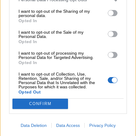
I want to opt-out of the Sharing of my
12:25
personal data.
Allianz: Ισχυρές επιδόσεις στο α’ εξάμηνο του 2026 – Ο Oliver
Opted In
Bäte συνδέει τα αποτελέσματα με το κλείσιμο του
«protection gap»
I want to opt-out of the Sale of my
Personal Data.
Opted In
12:12
Οι αισθητήρες βλέπουν καλύτερα από τον άνθρωπο. Πάντα;
I want to opt-out of processing my
Personal Data for Targeted Advertising.
Opted In
11:01
Generali: Αποτελέσματα Α' Εξαμήνου - Εξαιρετική ανάπτυξη
I want to opt-out of Collection, Use,
στα Λειτουργικά και Προσαρμοσμένα Καθαρά Αποτελέσματα
Retention, Sale, and/or Sharing of my
Personal Data that Is Unrelated with the
με συμβολή από όλες τις επιχειρηματικές δραστηριότητες
Purposes for which it was collected.
Opted Out
10:28
Ομαδικά Ασφαλιστικά προϊόντα Επαγγελματικής
CONFIRM
Συνταξιοδότησης: Νέο πεδίο ανάπτυξης για ασφαλιστικές και
ασφαλιστές
Data Deletion
Data Access
Privacy Policy
09:23
CrediaBank: Οικονομικά Αποτελέσματα A’ Εξαμήνου 2026 -