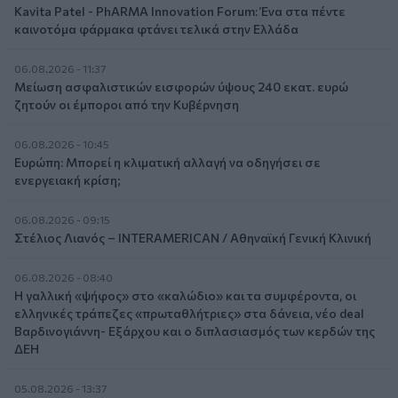
Kavita Patel - PhARMA Innovation Forum: Ένα στα πέντε
καινοτόμα φάρμακα φτάνει τελικά στην Ελλάδα
06.08.2026 - 11:37
Μείωση ασφαλιστικών εισφορών ύψους 240 εκατ. ευρώ
ζητούν οι έμποροι από την Κυβέρνηση
06.08.2026 - 10:45
Ευρώπη: Μπορεί η κλιματική αλλαγή να οδηγήσει σε
ενεργειακή κρίση;
06.08.2026 - 09:15
Στέλιος Λιανός – INTERAMERICAN / Αθηναϊκή Γενική Κλινική
06.08.2026 - 08:40
Η γαλλική «ψήφος» στο «καλώδιο» και τα συμφέροντα, οι
ελληνικές τράπεζες «πρωταθλήτριες» στα δάνεια, νέο deal
Βαρδινογιάννη- Εξάρχου και ο διπλασιασμός των κερδών της
ΔΕΗ
05.08.2026 - 13:37