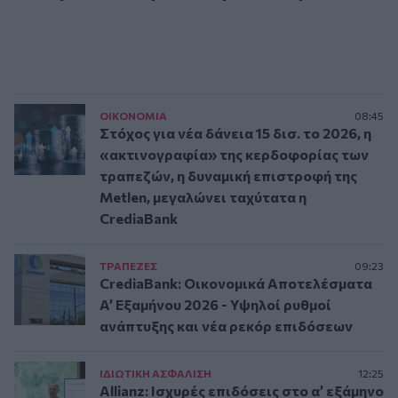
ΟΙΚΟΝΟΜΙΑ
08:45
Στόχος για νέα δάνεια 15 δισ. το 2026, η
«ακτινογραφία» της κερδοφορίας των
τραπεζών, η δυναμική επιστροφή της
Metlen, μεγαλώνει ταχύτατα η
CrediaBank
ΤΡAΠΕΖΕΣ
09:23
CrediaBank: Οικονομικά Αποτελέσματα
A’ Εξαμήνου 2026 - Υψηλοί ρυθμοί
ανάπτυξης και νέα ρεκόρ επιδόσεων
ΙΔΙΩΤΙΚΗ ΑΣΦAΛΙΣΗ
12:25
Allianz: Ισχυρές επιδόσεις στο α’ εξάμηνο