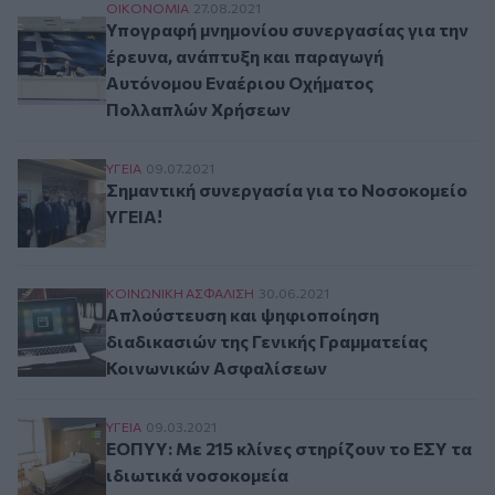
Υπογραφή μνημονίου συνεργασίας για την έρ
ΟΙΚΟΝΟΜΙΑ
27.08.2021
Υπογραφή μνημονίου συνεργασίας για την
έρευνα, ανάπτυξη και παραγωγή
Αυτόνομου Εναέριου Οχήματος
Πολλαπλών Χρήσεων
Σημαντική συνεργασία για το Νοσοκομείο ΥΓΕΙ
ΥΓΕΙΑ
09.07.2021
Σημαντική συνεργασία για το Νοσοκομείο
ΥΓΕΙΑ!
Απλούστευση και ψηφιοποίηση διαδικασιών τη
ΚΟΙΝΩΝΙΚΗ ΑΣΦAΛΙΣΗ
30.06.2021
Απλούστευση και ψηφιοποίηση
διαδικασιών της Γενικής Γραμματείας
Κοινωνικών Ασφαλίσεων
ΕΟΠΥΥ: Με 215 κλίνες στηρίζουν το ΕΣΥ τα ιδ
ΥΓΕΙΑ
09.03.2021
ΕΟΠΥΥ: Με 215 κλίνες στηρίζουν το ΕΣΥ τα
ιδιωτικά νοσοκομεία