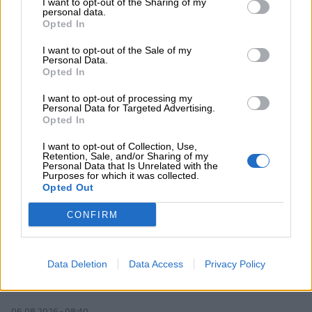
I want to opt-out of the Sharing of my
personal data.
Opted In
06.08.2026 - 13:30
Όταν η επόμενη μέρα είναι στάχτη, τι θα πει ο Ασφαλιστικός
I want to opt-out of the Sale of my
Διαμεσολαβητής στον πελάτη κλάδου υγείας;
Personal Data.
Opted In
06.08.2026 - 12:22
I want to opt-out of processing my
Kavita Patel - PhARMA Innovation Forum: Ένα στα πέντε
Personal Data for Targeted Advertising.
καινοτόμα φάρμακα φτάνει τελικά στην Ελλάδα
Opted In
I want to opt-out of Collection, Use,
06.08.2026 - 11:37
Retention, Sale, and/or Sharing of my
Μείωση ασφαλιστικών εισφορών ύψους 240 εκατ. ευρώ
Personal Data that Is Unrelated with the
ζητούν οι έμποροι από την Κυβέρνηση
Purposes for which it was collected.
Opted Out
06.08.2026 - 10:45
CONFIRM
Ευρώπη: Μπορεί η κλιματική αλλαγή να οδηγήσει σε
ενεργειακή κρίση;
Data Deletion
Data Access
Privacy Policy
06.08.2026 - 09:15
Στέλιος Λιανός – INTERAMERICAN / Αθηναϊκή Γενική Κλινική
06.08.2026 - 08:40