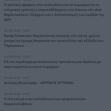
Η γαλλική «ψήφος» στο «καλώδιο» και τα συμφέροντα, οι
ελληνικές τράπεζες «πρωταθλήτριες» στα δάνεια, νέο deal
Βαρδινογιάννη- Εξάρχου και ο διπλασιασμός των κερδών της
ΔΕΗ
05.08.2026 - 13:37
Randy Schekman, Νομπελίστας Ιατρικής: «Σε πέντε χρόνια
μπορεί να έχουμε θεραπεία που αναστέλλει την εξέλιξη του
Πάρκινσον»
05.08.2026 - 12:33
Ε.Ε και παράνομη μετανάστευση: προτάσεις και δράσεις με
παρονομαστή το κοινό συμφέρον
05.08.2026 - 12:11
Αντώνης Βουκλαρής - «ΕΡΡΙΚΟΣ ΝΤΥΝΑΝ»
05.08.2026 - 11:30
Η νέα εποχή στην εκπαίδευση των ασφαλιστικών
διαμεσολαβητών