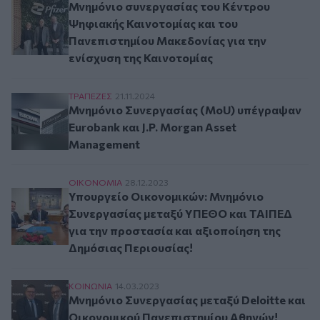
Μνημόνιο συνεργασίας του Κέντρου
Ψηφιακής Καινοτομίας και του
Πανεπιστημίου Μακεδονίας για την
ενίσχυση της Καινοτομίας
Μνημόνιο Συνεργασίας (MoU) υπέγραψαν Eurob
ΤΡAΠΕΖΕΣ
21.11.2024
Μνημόνιο Συνεργασίας (MoU) υπέγραψαν
Eurobank και J.P. Morgan Asset
Management
Υπουργείο Οικονομικών: Μνημόνιο Συνεργασίας
ΟΙΚΟΝΟΜΙΑ
28.12.2023
Υπουργείο Οικονομικών: Μνημόνιο
Συνεργασίας μεταξύ ΥΠΕΘΟ και ΤΑΙΠΕΔ
για την προστασία και αξιοποίηση της
Δημόσιας Περιουσίας!
Μνημόνιο Συνεργασίας μεταξύ Deloitte και Οι
ΚΟΙΝΩΝΙΑ
14.03.2023
Μνημόνιο Συνεργασίας μεταξύ Deloitte και
Οικονομικού Πανεπιστημίου Αθηνών!