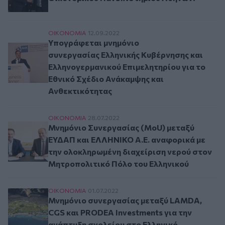
Υπογράφεται μνημόνιο συνεργασίας Ελληνικής 
ΟΙΚΟΝΟΜΙΑ
12.09.2022
Υπογράφεται μνημόνιο
συνεργασίας Ελληνικής Κυβέρνησης και
Ελληνογερμανικού Επιμελητηρίου για το
Εθνικό Σχέδιο Ανάκαμψης και
Ανθεκτικότητας
Μνημόνιο Συνεργασίας (MoU) μεταξύ ΕΥΔΑΠ κα
ΟΙΚΟΝΟΜΙΑ
28.07.2022
Μνημόνιο Συνεργασίας (MoU) μεταξύ
ΕΥΔΑΠ και ΕΛΛΗΝΙΚΟ Α.Ε. αναφορικά με
την ολοκληρωμένη διαχείριση νερού στον
Μητροπολιτικό Πόλο του Ελληνικού
Μνημόνιο συνεργασίας μεταξύ LAMDA, CGS και
ΟΙΚΟΝΟΜΙΑ
01.07.2022
Μνημόνιο συνεργασίας μεταξύ LAMDA,
CGS και PRODEA Investments για την
ανάπτυξη σχολείου στο Ελληνικό