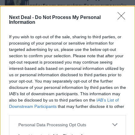
στήριξη και την ανάπτυξη των εμπορικών
επιχειρήσεων της Αθήνας
Next Deal -
Do Not Process My Personal
Information
Υπεγράφη Μνημόνιο Συνεργασίας μεταξύ του Ε.
ΟΙΚΟΝΟΜΙΑ
23.10.2020
Υπεγράφη Μνημόνιο Συνεργασίας μεταξύ
If you wish to opt-out of the sale, sharing to third parties, or
του Ε.Ε.Α. και του Οικονομικού
processing of your personal or sensitive information for
Πανεπιστημίου Αθηνών
targeted advertising by us, please use the below opt-out
section to confirm your selection. Please note that after your
opt-out request is processed you may continue seeing
interest-based ads based on personal information utilized by
Ροή ειδήσεων
Δημοφιλή
us or personal information disclosed to third parties prior to
your opt-out. You may separately opt-out of the further
disclosure of your personal information by third parties on the
22:39
IAB’s list of downstream participants. This information may
10.000 φορές η διεθνής επιστημονική κοινότητα παρέπεμψε
also be disclosed by us to third parties on the
IAB’s List of
στο έργο του – Ποιος είναι ο Έλληνας χειρουργός Χρήστος
Downstream Participants
that may further disclose it to other
Κοντοβουνήσιος
third parties.
06.08.2026 - 14:55
Personal Data Processing Opt Outs
Μιχάλης Τάτσης, Insurance & Healthcare Analyst, διευθυντής
Επιχειρηματικής Ανάπτυξης Ομίλου HHG