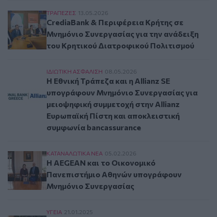
CrediaBank & Περιφέρεια Κρήτης σε Μνημόνιο 
ΤΡAΠΕΖΕΣ
13.05.2026
CrediaBank & Περιφέρεια Κρήτης σε
Μνημόνιο Συνεργασίας για την ανάδειξη
του Κρητικού Διατροφικού Πολιτισμού
Η Εθνική Τράπεζα και η Allianz SE υπογράφουν
ΙΔΙΩΤΙΚΗ ΑΣΦAΛΙΣΗ
08.05.2026
Η Εθνική Τράπεζα και η Allianz SE
υπογράφουν Μνημόνιο Συνεργασίας για
μειοψηφική συμμετοχή στην Allianz
Ευρωπαϊκή Πίστη και αποκλειστική
συμφωνία bancassurance
Η AEGEAN και το Οικονομικό Πανεπιστήμιο Α
ΚΑΤΑΝΑΛΩΤΙΚA ΝΕΑ
05.02.2026
Η AEGEAN και το Οικονομικό
Πανεπιστήμιο Αθηνών υπογράφουν
Μνημόνιο Συνεργασίας
Μνημόνιο συνεργασίας του Κέντρου Ψηφιακής Κ
ΥΓΕΙΑ
21.01.2025