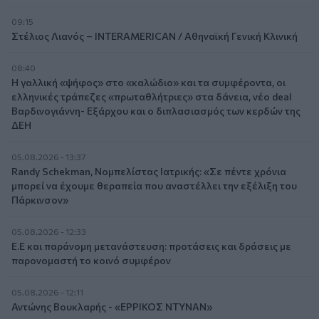
09:15
Στέλιος Λιανός – INTERAMERICAN / Αθηναϊκή Γενική Κλινική
08:40
Η γαλλική «ψήφος» στο «καλώδιο» και τα συμφέροντα, οι
ελληνικές τράπεζες «πρωταθλήτριες» στα δάνεια, νέο deal
Βαρδινογιάννη- Εξάρχου και ο διπλασιασμός των κερδών της
ΔΕΗ
05.08.2026 - 13:37
Randy Schekman, Νομπελίστας Ιατρικής: «Σε πέντε χρόνια
μπορεί να έχουμε θεραπεία που αναστέλλει την εξέλιξη του
Πάρκινσον»
05.08.2026 - 12:33
Ε.Ε και παράνομη μετανάστευση: προτάσεις και δράσεις με
παρονομαστή το κοινό συμφέρον
05.08.2026 - 12:11
Αντώνης Βουκλαρής - «ΕΡΡΙΚΟΣ ΝΤΥΝΑΝ»