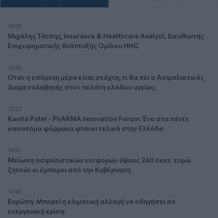
14:55
Μιχάλης Τάτσης, Insurance & Healthcare Analyst, διευθυντής
Επιχειρηματικής Ανάπτυξης Ομίλου HHG
13:30
Όταν η επόμενη μέρα είναι στάχτη, τι θα πει ο Ασφαλιστικός
Διαμεσολαβητής στον πελάτη κλάδου υγείας;
12:22
Kavita Patel - PhARMA Innovation Forum: Ένα στα πέντε
καινοτόμα φάρμακα φτάνει τελικά στην Ελλάδα
11:37
Μείωση ασφαλιστικών εισφορών ύψους 240 εκατ. ευρώ
ζητούν οι έμποροι από την Κυβέρνηση
10:45
Ευρώπη: Μπορεί η κλιματική αλλαγή να οδηγήσει σε
ενεργειακή κρίση;