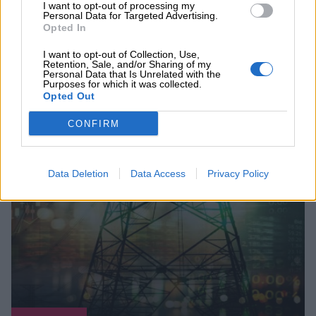
ΠΕΡΙΣΣΟΤΕΡΑ
I want to opt-out of processing my
Personal Data for Targeted Advertising.
Opted In
I want to opt-out of Collection, Use,
Retention, Sale, and/or Sharing of my
Personal Data that Is Unrelated with the
Purposes for which it was collected.
Opted Out
Συνεχής ροή
CONFIRM
Data Deletion
Data Access
Privacy Policy