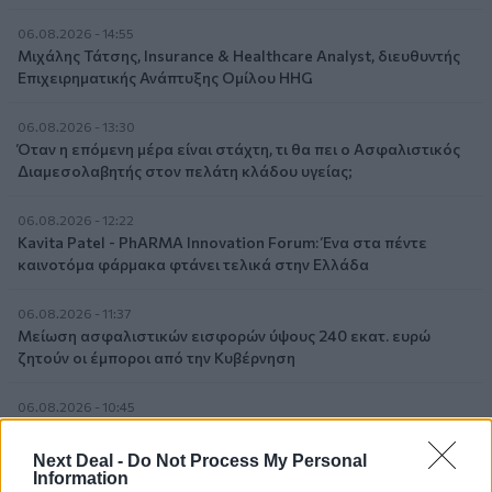
06.08.2026 - 14:55
Μιχάλης Τάτσης, Insurance & Healthcare Analyst, διευθυντής
Επιχειρηματικής Ανάπτυξης Ομίλου HHG
06.08.2026 - 13:30
Όταν η επόμενη μέρα είναι στάχτη, τι θα πει ο Ασφαλιστικός
Διαμεσολαβητής στον πελάτη κλάδου υγείας;
06.08.2026 - 12:22
Kavita Patel - PhARMA Innovation Forum: Ένα στα πέντε
καινοτόμα φάρμακα φτάνει τελικά στην Ελλάδα
06.08.2026 - 11:37
Μείωση ασφαλιστικών εισφορών ύψους 240 εκατ. ευρώ
ζητούν οι έμποροι από την Κυβέρνηση
06.08.2026 - 10:45
Ευρώπη: Μπορεί η κλιματική αλλαγή να οδηγήσει σε
ενεργειακή κρίση;
Next Deal -
Do Not Process My Personal
Information