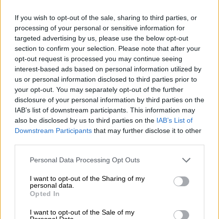
06.08.2026 - 09:15
Στέλιος Λιανός – INTERAMERICAN / Αθηναϊκή Γενική Κλινική
If you wish to opt-out of the sale, sharing to third parties, or
processing of your personal or sensitive information for
06.08.2026 - 08:40
targeted advertising by us, please use the below opt-out
Η γαλλική «ψήφος» στο «καλώδιο» και τα συμφέροντα, οι
section to confirm your selection. Please note that after your
ελληνικές τράπεζες «πρωταθλήτριες» στα δάνεια, νέο deal
opt-out request is processed you may continue seeing
Βαρδινογιάννη- Εξάρχου και ο διπλασιασμός των κερδών της
interest-based ads based on personal information utilized by
ΔΕΗ
us or personal information disclosed to third parties prior to
your opt-out. You may separately opt-out of the further
05.08.2026 - 13:37
disclosure of your personal information by third parties on the
Randy Schekman, Νομπελίστας Ιατρικής: «Σε πέντε χρόνια
IAB’s list of downstream participants. This information may
μπορεί να έχουμε θεραπεία που αναστέλλει την εξέλιξη του
also be disclosed by us to third parties on the
IAB’s List of
Πάρκινσον»
Downstream Participants
that may further disclose it to other
third parties.
05.08.2026 - 12:33
Ε.Ε και παράνομη μετανάστευση: προτάσεις και δράσεις με
Personal Data Processing Opt Outs
παρονομαστή το κοινό συμφέρον
I want to opt-out of the Sharing of my
personal data.
05.08.2026 - 12:11
Opted In
Αντώνης Βουκλαρής - «ΕΡΡΙΚΟΣ ΝΤΥΝΑΝ»
I want to opt-out of the Sale of my
Personal Data.