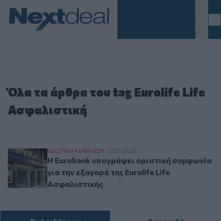
Homepage
Όλα τα άρθρα του tag Eurolife Life
Ασφαλιστική
Η Eurobank υπογράφει οριστική συμφωνία για τ
ΙΔΙΩΤΙΚΗ ΑΣΦAΛΙΣΗ
07.05.2026
Η Eurobank υπογράφει οριστική συμφωνία
για την εξαγορά της Eurolife Life
Ασφαλιστικής