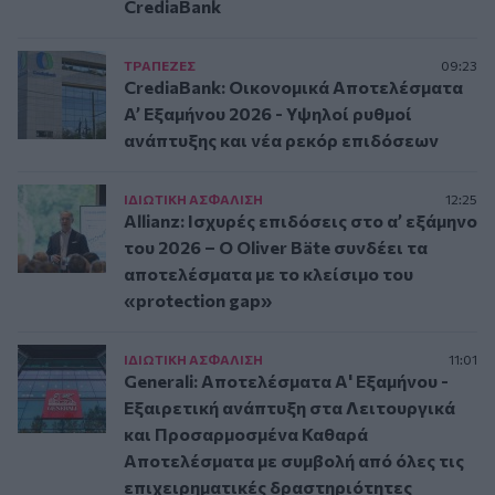
CrediaBank
ΤΡAΠΕΖΕΣ
09:23
CrediaBank: Οικονομικά Αποτελέσματα
A’ Εξαμήνου 2026 - Υψηλοί ρυθμοί
ανάπτυξης και νέα ρεκόρ επιδόσεων
ΙΔΙΩΤΙΚΗ ΑΣΦAΛΙΣΗ
12:25
Allianz: Ισχυρές επιδόσεις στο α’ εξάμηνο
του 2026 – Ο Oliver Bäte συνδέει τα
αποτελέσματα με το κλείσιμο του
«protection gap»
ΙΔΙΩΤΙΚΗ ΑΣΦAΛΙΣΗ
11:01
Generali: Αποτελέσματα Α' Εξαμήνου -
Εξαιρετική ανάπτυξη στα Λειτουργικά
και Προσαρμοσμένα Καθαρά
Αποτελέσματα με συμβολή από όλες τις
επιχειρηματικές δραστηριότητες