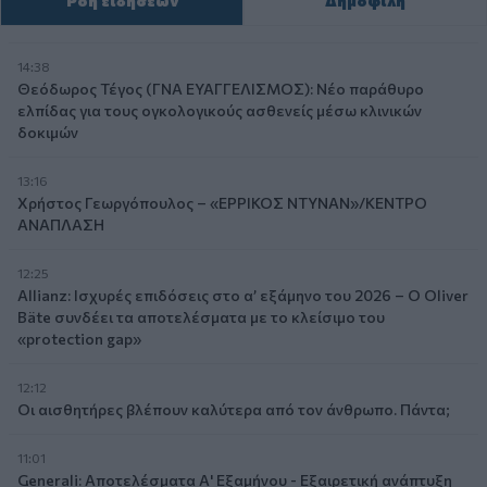
Ροή ειδήσεων
Δημοφιλή
14:38
Θεόδωρος Τέγος (ΓΝΑ ΕΥΑΓΓΕΛΙΣΜΟΣ): Νέο παράθυρο
ελπίδας για τους ογκολογικούς ασθενείς μέσω κλινικών
δοκιμών
13:16
Χρήστος Γεωργόπουλος – «ΕΡΡΙΚΟΣ ΝΤΥΝΑΝ»/ΚΕΝΤΡΟ
ΑΝΑΠΛΑΣΗ
12:25
Allianz: Ισχυρές επιδόσεις στο α’ εξάμηνο του 2026 – Ο Oliver
Bäte συνδέει τα αποτελέσματα με το κλείσιμο του
«protection gap»
12:12
Οι αισθητήρες βλέπουν καλύτερα από τον άνθρωπο. Πάντα;
11:01
Generali: Αποτελέσματα Α' Εξαμήνου - Εξαιρετική ανάπτυξη