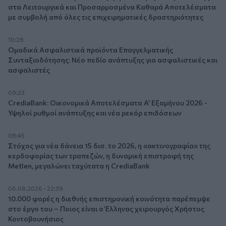
στα Λειτουργικά και Προσαρμοσμένα Καθαρά Αποτελέσματα
με συμβολή από όλες τις επιχειρηματικές δραστηριότητες
10:28
Ομαδικά Ασφαλιστικά προϊόντα Επαγγελματικής
Συνταξιοδότησης: Νέο πεδίο ανάπτυξης για ασφαλιστικές και
ασφαλιστές
09:23
CrediaBank: Οικονομικά Αποτελέσματα A’ Εξαμήνου 2026 -
Υψηλοί ρυθμοί ανάπτυξης και νέα ρεκόρ επιδόσεων
08:45
Στόχος για νέα δάνεια 15 δισ. το 2026, η «ακτινογραφία» της
κερδοφορίας των τραπεζών, η δυναμική επιστροφή της
Metlen, μεγαλώνει ταχύτατα η CrediaBank
06.08.2026 - 22:39
10.000 φορές η διεθνής επιστημονική κοινότητα παρέπεμψε
στο έργο του – Ποιος είναι ο Έλληνας χειρουργός Χρήστος
Κοντοβουνήσιος