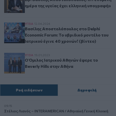
ημέρα της υγείας έχει ελληνική υπογραφή»
Βασίλης Αποστολόπουλος στο Delphi Economic F
ΥΓΕΙΑ
12.04.2024
Βασίλης Αποστολόπουλος στο Delphi
Economic Forum: Το υβριδικό μοντέλο του
Ιατρικού έγινε 40 χρονών! (βίντεο)
Ο Όμιλος Ιατρικού Αθηνών έφερε το Βeverly Hil
ΥΓΕΙΑ
19.01.2023
Ο Όμιλος Ιατρικού Αθηνών έφερε το
Βeverly Hills στην Αθήνα
Ροή ειδήσεων
Δημοφιλή
09:15
Στέλιος Λιανός – INTERAMERICAN / Αθηναϊκή Γενική Κλινική