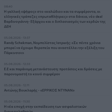
08:40
Η γαλλική «ψήφος» στο «καλώδιο» και τα συμφέροντα, οι
ελληνικές τράπεζες «πρωταθλήτριες» στα δάνεια, νέο deal
Βαρδινογιάννη- Εξάρχου και ο διπλασιασμός των κερδών της
ΔΕΗ
05.08.2026 - 13:37
Randy Schekman, Νομπελίστας Ιατρικής: «Σε πέντε χρόνια
μπορεί να έχουμε θεραπεία που αναστέλλει την εξέλιξη του
Πάρκινσον»
05.08.2026 - 12:33
Ε.Ε και παράνομη μετανάστευση: προτάσεις και δράσεις με
παρονομαστή το κοινό συμφέρον
05.08.2026 - 12:11
Αντώνης Βουκλαρής - «ΕΡΡΙΚΟΣ ΝΤΥΝΑΝ»
05.08.2026 - 11:30
Η νέα εποχή στην εκπαίδευση των ασφαλιστικών
διαμεσολαβητών