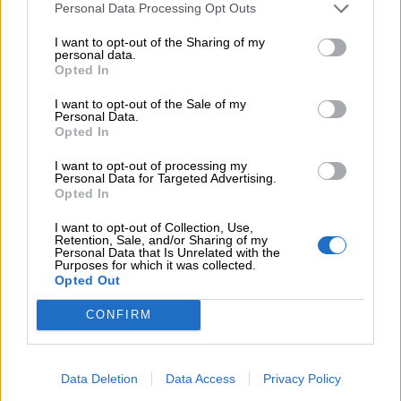
Personal Data Processing Opt Outs
04.08.2026 - 10:14
I want to opt-out of the Sharing of my
personal data.
Allianz-Εθνική: Το νέο τραπεζοασφαλιστικό δίδυμο και η
Opted In
εμπειρία της Τουρκίας
I want to opt-out of the Sale of my
04.08.2026 - 10:07
Personal Data.
Δημόσια ευχαριστήρια επιστολή Γ. Περιστέρη προς Δρ.
Opted In
Γεώργιο Αποστολόπουλο, Ιδρυτή και Πρόεδρο Ομίλου
I want to opt-out of processing my
ΙΑΤΡΙΚΟ ΑΘΗΝΩΝ
Personal Data for Targeted Advertising.
Opted In
04.08.2026 - 09:19
Ελληνική Ένωση Τραπεζών: Μέτρα στήριξης για τις
I want to opt-out of Collection, Use,
Retention, Sale, and/or Sharing of my
οικογένειες των θυμάτων και τους πυρόπληκτους
Personal Data that Is Unrelated with the
Purposes for which it was collected.
Opted Out
ΠΕΡΙΣΣΟΤΕΡΑ
CONFIRM
Data Deletion
Data Access
Privacy Policy