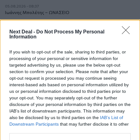
05.08.2026 - 08:37
Ιωάννης Μπολέτης – ΩΝΑΣΕΙΟ
04.08.2026 - 15:33
Next Deal -
Do Not Process My Personal
ERGO Hellas: Μέτρα στήριξης για τους πληγέντες
Information
ασφαλισμένους της από τις πυρκαγιές
If you wish to opt-out of the sale, sharing to third parties, or
04.08.2026 - 12:40
processing of your personal or sensitive information for
Τράπεζα Κύπρου: Ενισχυμένες κατά 31% οι ασφαλιστικές
targeted advertising by us, please use the below opt-out
υπηρεσίες - Κέρδη €252 εκατ. (+7%) και ROTE 18.8% στο
section to confirm your selection. Please note that after your
εξάμηνο
opt-out request is processed you may continue seeing
interest-based ads based on personal information utilized by
04.08.2026 - 11:49
us or personal information disclosed to third parties prior to
Σπύρος Γεωργαράς - «ΥΓΕΙΑ» / Ερευνητικό και Θεραπευτικό
your opt-out. You may separately opt-out of the further
Ινστιτούτο ΟΦΘΑΛΜΟΣ
disclosure of your personal information by third parties on the
IAB’s list of downstream participants. This information may
04.08.2026 - 11:46
also be disclosed by us to third parties on the
IAB’s List of
10 βασικές συμβουλές για προστασία μετά από πυρκαγιά
Downstream Participants
that may further disclose it to other
third parties.
04.08.2026 - 11:26
Γιάννης Καντώρος – Όμιλος INTERAMERICAN