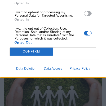
Opted In
Η νέα εποχή στην εκπαίδευση των ασφαλιστικών
διαμεσολαβητών
I want to opt-out of processing my
Personal Data for Targeted Advertising.
Opted In
ΠΕΡΙΣΣΟΤΕΡΑ
I want to opt-out of Collection, Use,
Retention, Sale, and/or Sharing of my
Personal Data that Is Unrelated with the
Purposes for which it was collected.
Opted Out
CONFIRM
Συνεχής ροή
Data Deletion
Data Access
Privacy Policy