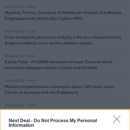
06.08.2026 - 14:55
Μιχάλης Τάτσης, Insurance & Healthcare Analyst, διευθυντής
Επιχειρηματικής Ανάπτυξης Ομίλου HHG
06.08.2026 - 13:30
Όταν η επόμενη μέρα είναι στάχτη, τι θα πει ο Ασφαλιστικός
Διαμεσολαβητής στον πελάτη κλάδου υγείας;
06.08.2026 - 12:22
Kavita Patel - PhARMA Innovation Forum: Ένα στα πέντε
καινοτόμα φάρμακα φτάνει τελικά στην Ελλάδα
06.08.2026 - 11:37
Μείωση ασφαλιστικών εισφορών ύψους 240 εκατ. ευρώ
ζητούν οι έμποροι από την Κυβέρνηση
06.08.2026 - 10:45
Ευρώπη: Μπορεί η κλιματική αλλαγή να οδηγήσει σε
ενεργειακή κρίση;
Next Deal -
Do Not Process My Personal
Information
06.08.2026 - 09:15