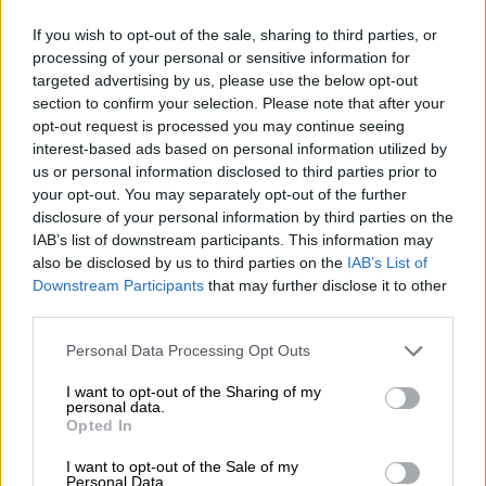
Στέλιος Λιανός – INTERAMERICAN / Αθηναϊκή Γενική Κλινική
If you wish to opt-out of the sale, sharing to third parties, or
processing of your personal or sensitive information for
06.08.2026 - 08:40
targeted advertising by us, please use the below opt-out
Η γαλλική «ψήφος» στο «καλώδιο» και τα συμφέροντα, οι
section to confirm your selection. Please note that after your
ελληνικές τράπεζες «πρωταθλήτριες» στα δάνεια, νέο deal
opt-out request is processed you may continue seeing
Βαρδινογιάννη- Εξάρχου και ο διπλασιασμός των κερδών της
interest-based ads based on personal information utilized by
ΔΕΗ
us or personal information disclosed to third parties prior to
your opt-out. You may separately opt-out of the further
05.08.2026 - 13:37
disclosure of your personal information by third parties on the
Randy Schekman, Νομπελίστας Ιατρικής: «Σε πέντε χρόνια
IAB’s list of downstream participants. This information may
μπορεί να έχουμε θεραπεία που αναστέλλει την εξέλιξη του
also be disclosed by us to third parties on the
IAB’s List of
Πάρκινσον»
Downstream Participants
that may further disclose it to other
third parties.
05.08.2026 - 12:33
Ε.Ε και παράνομη μετανάστευση: προτάσεις και δράσεις με
Personal Data Processing Opt Outs
παρονομαστή το κοινό συμφέρον
I want to opt-out of the Sharing of my
personal data.
05.08.2026 - 12:11
Opted In
Αντώνης Βουκλαρής - «ΕΡΡΙΚΟΣ ΝΤΥΝΑΝ»
I want to opt-out of the Sale of my
Personal Data.
05.08.2026 - 11:30