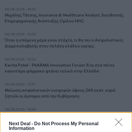
06.08.2026 - 14:55
Μιχάλης Τάτσης, Insurance & Healthcare Analyst, διευθυντής
Επιχειρηματικής Ανάπτυξης Ομίλου HHG
06.08.2026 - 13:30
Όταν η επόμενη μέρα είναι στάχτη, τι θα πει ο Ασφαλιστικός
Διαμεσολαβητής στον πελάτη κλάδου υγείας;
06.08.2026 - 12:22
Kavita Patel - PhARMA Innovation Forum: Ένα στα πέντε
καινοτόμα φάρμακα φτάνει τελικά στην Ελλάδα
06.08.2026 - 11:37
Μείωση ασφαλιστικών εισφορών ύψους 240 εκατ. ευρώ
ζητούν οι έμποροι από την Κυβέρνηση
06.08.2026 - 10:45
Ευρώπη: Μπορεί η κλιματική αλλαγή να οδηγήσει σε
ενεργειακή κρίση;
Next Deal -
Do Not Process My Personal
Information