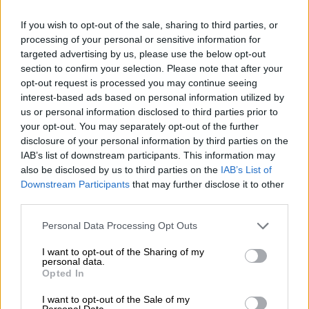
06.08.2026 - 09:15
Στέλιος Λιανός – INTERAMERICAN / Αθηναϊκή Γενική Κλινική
If you wish to opt-out of the sale, sharing to third parties, or
processing of your personal or sensitive information for
06.08.2026 - 08:40
targeted advertising by us, please use the below opt-out
Η γαλλική «ψήφος» στο «καλώδιο» και τα συμφέροντα, οι
section to confirm your selection. Please note that after your
ελληνικές τράπεζες «πρωταθλήτριες» στα δάνεια, νέο deal
opt-out request is processed you may continue seeing
Βαρδινογιάννη- Εξάρχου και ο διπλασιασμός των κερδών της
interest-based ads based on personal information utilized by
ΔΕΗ
us or personal information disclosed to third parties prior to
your opt-out. You may separately opt-out of the further
05.08.2026
disclosure of your personal information by third parties on the
Randy Schekman, Νομπελίστας Ιατρικής: «Σε πέντε χρόνια
IAB’s list of downstream participants. This information may
μπορεί να έχουμε θεραπεία που αναστέλλει την εξέλιξη του
also be disclosed by us to third parties on the
IAB’s List of
Πάρκινσον»
Downstream Participants
that may further disclose it to other
third parties.
05.08.2026
Ε.Ε και παράνομη μετανάστευση: προτάσεις και δράσεις με
Personal Data Processing Opt Outs
παρονομαστή το κοινό συμφέρον
I want to opt-out of the Sharing of my
personal data.
05.08.2026
Opted In
Αντώνης Βουκλαρής - «ΕΡΡΙΚΟΣ ΝΤΥΝΑΝ»
I want to opt-out of the Sale of my
Personal Data.