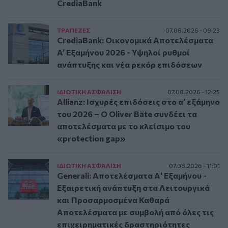
CrediaBank
ΤΡAΠΕΖΕΣ
07.08.2026 - 09:23
CrediaBank: Οικονομικά Αποτελέσματα
A’ Εξαμήνου 2026 - Υψηλοί ρυθμοί
ανάπτυξης και νέα ρεκόρ επιδόσεων
ΙΔΙΩΤΙΚΗ ΑΣΦAΛΙΣΗ
07.08.2026 - 12:25
Allianz: Ισχυρές επιδόσεις στο α’ εξάμηνο
του 2026 – Ο Oliver Bäte συνδέει τα
αποτελέσματα με το κλείσιμο του
«protection gap»
ΙΔΙΩΤΙΚΗ ΑΣΦAΛΙΣΗ
07.08.2026 - 11:01
Generali: Αποτελέσματα Α' Εξαμήνου -
Εξαιρετική ανάπτυξη στα Λειτουργικά
και Προσαρμοσμένα Καθαρά
Αποτελέσματα με συμβολή από όλες τις
επιχειρηματικές δραστηριότητες