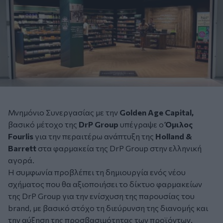
Μνημόνιο Συνεργασίας με την
Golden Age Capital,
βασικό μέτοχο της
DrP Group
υπέγραψε ο
Όμιλος
Fourlis
για την περαιτέρω ανάπτυξη της
Holland &
Barrett
στα φαρμακεία της DrP Group στην ελληνική
αγορά.
Η συμφωνία προβλέπει τη δημιουργία ενός νέου
σχήματος που θα αξιοποιήσει το δίκτυο φαρμακείων
της DrP Group για την ενίσχυση της παρουσίας του
brand, με βασικό στόχο τη διεύρυνση της διανομής και
την αύξηση της προσβασιμότητας των προϊόντων.