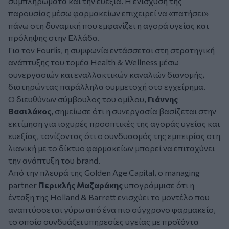
συμπληρώματα και την ευεξία. Η ενίσχυση της
παρουσίας μέσω φαρμακείων επιχειρεί να «πατήσει»
πάνω στη δυναμική που εμφανίζει η αγορά υγείας και
πρόληψης στην Ελλάδα.
Για τον Fourlis, η συμφωνία εντάσσεται στη στρατηγική
ανάπτυξης του τομέα Health & Wellness μέσω
συνεργασιών και εναλλακτικών καναλιών διανομής,
διατηρώντας παράλληλα συμμετοχή στο εγχείρημα.
Ο διευθύνων σύμβουλος του ομίλου,
Γιάννης
Βασιλάκος
, σημείωσε ότι η συνεργασία βασίζεται στην
εκτίμηση για ισχυρές προοπτικές της αγοράς υγείας και
ευεξίας, τονίζοντας ότι ο συνδυασμός της εμπειρίας στη
λιανική με το δίκτυο φαρμακείων μπορεί να επιταχύνει
την ανάπτυξη του brand.
Από την πλευρά της Golden Age Capital, ο managing
partner
Περικλής Μαζαράκης
υπογράμμισε ότι η
ένταξη της Holland & Barrett ενισχύει το μοντέλο που
αναπτύσσεται γύρω από ένα πιο σύγχρονο φαρμακείο,
το οποίο συνδυάζει υπηρεσίες υγείας με προϊόντα