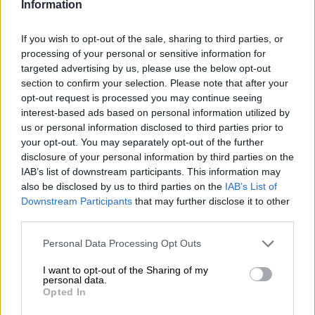
Information
Όταν η επόμενη μέρα είναι στάχτη, τι θα πει ο Ασφαλιστικός
Διαμεσολαβητής στον πελάτη κλάδου υγείας;
If you wish to opt-out of the sale, sharing to third parties, or
processing of your personal or sensitive information for
06.08.2026 - 12:22
targeted advertising by us, please use the below opt-out
Kavita Patel - PhARMA Innovation Forum: Ένα στα πέντε
section to confirm your selection. Please note that after your
καινοτόμα φάρμακα φτάνει τελικά στην Ελλάδα
opt-out request is processed you may continue seeing
interest-based ads based on personal information utilized by
06.08.2026 - 11:37
us or personal information disclosed to third parties prior to
Μείωση ασφαλιστικών εισφορών ύψους 240 εκατ. ευρώ
your opt-out. You may separately opt-out of the further
ζητούν οι έμποροι από την Κυβέρνηση
disclosure of your personal information by third parties on the
IAB’s list of downstream participants. This information may
06.08.2026 - 10:45
also be disclosed by us to third parties on the
IAB’s List of
Ευρώπη: Μπορεί η κλιματική αλλαγή να οδηγήσει σε
Downstream Participants
that may further disclose it to other
ενεργειακή κρίση;
third parties.
06.08.2026 - 09:15
Personal Data Processing Opt Outs
Στέλιος Λιανός – INTERAMERICAN / Αθηναϊκή Γενική Κλινική
I want to opt-out of the Sharing of my
personal data.
06.08.2026 - 08:40
Opted In
Η γαλλική «ψήφος» στο «καλώδιο» και τα συμφέροντα, οι
ελληνικές τράπεζες «πρωταθλήτριες» στα δάνεια, νέο deal