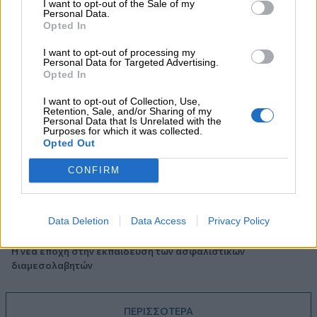
I want to opt-out of the Sale of my
Βαρδινογιάννη- Εξάρχου και ο διπλασιασμός των κερδών της
Personal Data.
ΔΕΗ
Opted In
I want to opt-out of processing my
05.08.2026 - 13:37
Personal Data for Targeted Advertising.
Randy Schekman, Νομπελίστας Ιατρικής: «Σε πέντε χρόνια
Opted In
μπορεί να έχουμε θεραπεία που αναστέλλει την εξέλιξη του
Πάρκινσον»
I want to opt-out of Collection, Use,
Retention, Sale, and/or Sharing of my
Personal Data that Is Unrelated with the
Purposes for which it was collected.
05.08.2026 - 12:33
Opted Out
Ε.Ε και παράνομη μετανάστευση: προτάσεις και δράσεις με
παρονομαστή το κοινό συμφέρον
CONFIRM
05.08.2026 - 12:11
Αντώνης Βουκλαρής - «ΕΡΡΙΚΟΣ ΝΤΥΝΑΝ»
Data Deletion
Data Access
Privacy Policy
05.08.2026 - 11:30
Η νέα εποχή στην εκπαίδευση των ασφαλιστικών
διαμεσολαβητών
ΠΕΡΙΣΣΟΤΕΡΑ