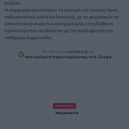
ευεξίας.
Η συμφωνία αποτυπώνει τη στροφή της αγοράς προς
πολυκαναλικά μοντέλα διανομής, με το φαρμακείο να
αποκτά ολοένα και πιο κεντρικό ρόλο στη διάθεση
προϊόντων που συνδέονται με την πρόληψη και την
καθημερινή φροντίδα.
Προσθέστε το
nextdeal.gr
ως
προτιμώμενη πηγή ενημέρωσης στο Google
ΣΧΕΤΙΚΆ TAGS
φαρμακεία