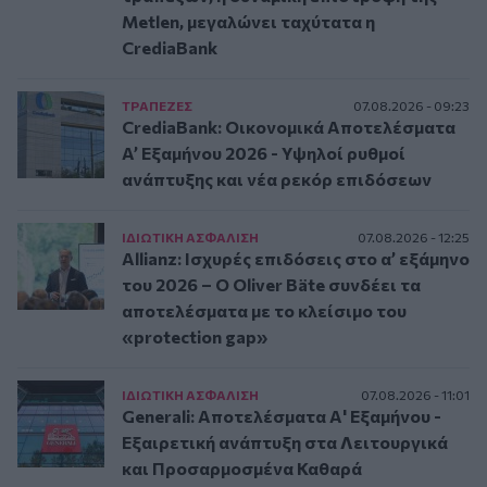
Metlen, μεγαλώνει ταχύτατα η
CrediaBank
ΤΡAΠΕΖΕΣ
07.08.2026 - 09:23
CrediaBank: Οικονομικά Αποτελέσματα
A’ Εξαμήνου 2026 - Υψηλοί ρυθμοί
ανάπτυξης και νέα ρεκόρ επιδόσεων
ΙΔΙΩΤΙΚΗ ΑΣΦAΛΙΣΗ
07.08.2026 - 12:25
Allianz: Ισχυρές επιδόσεις στο α’ εξάμηνο
του 2026 – Ο Oliver Bäte συνδέει τα
αποτελέσματα με το κλείσιμο του
«protection gap»
ΙΔΙΩΤΙΚΗ ΑΣΦAΛΙΣΗ
07.08.2026 - 11:01
Generali: Αποτελέσματα Α' Εξαμήνου -
Εξαιρετική ανάπτυξη στα Λειτουργικά
και Προσαρμοσμένα Καθαρά