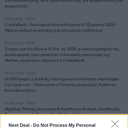
Συνταξιοδότησης: Νέο πεδίο ανάπτυξης για ασφαλιστικές και
ασφαλιστές
07.08.2026 - 09:23
CrediaBank: Οικονομικά Αποτελέσματα A’ Εξαμήνου 2026 -
Υψηλοί ρυθμοί ανάπτυξης και νέα ρεκόρ επιδόσεων
07.08.2026 - 08:45
Στόχος για νέα δάνεια 15 δισ. το 2026, η «ακτινογραφία» της
κερδοφορίας των τραπεζών, η δυναμική επιστροφή της
Metlen, μεγαλώνει ταχύτατα η CrediaBank
06.08.2026 - 22:39
10.000 φορές η διεθνής επιστημονική κοινότητα παρέπεμψε
στο έργο του – Ποιος είναι ο Έλληνας χειρουργός Χρήστος
Κοντοβουνήσιος
06.08.2026 - 14:55
Μιχάλης Τάτσης, Insurance & Healthcare Analyst, διευθυντής
Επιχειρηματικής Ανάπτυξης Ομίλου HHG
Next Deal -
Do Not Process My Personal
06.08.2026 - 13:30