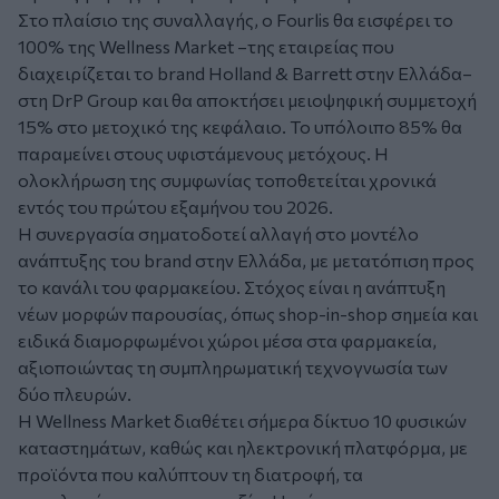
Στο πλαίσιο της συναλλαγής, ο Fourlis θα εισφέρει το
100% της Wellness Market –της εταιρείας που
διαχειρίζεται το brand Holland & Barrett στην Ελλάδα–
στη DrP Group και θα αποκτήσει μειοψηφική συμμετοχή
15% στο μετοχικό της κεφάλαιο. Το υπόλοιπο 85% θα
παραμείνει στους υφιστάμενους μετόχους. Η
ολοκλήρωση της συμφωνίας τοποθετείται χρονικά
εντός του πρώτου εξαμήνου του 2026.
Η συνεργασία σηματοδοτεί αλλαγή στο μοντέλο
ανάπτυξης του brand στην Ελλάδα, με μετατόπιση προς
το κανάλι του φαρμακείου. Στόχος είναι η ανάπτυξη
νέων μορφών παρουσίας, όπως shop-in-shop σημεία και
ειδικά διαμορφωμένοι χώροι μέσα στα φαρμακεία,
αξιοποιώντας τη συμπληρωματική τεχνογνωσία των
δύο πλευρών.
Η Wellness Market διαθέτει σήμερα δίκτυο 10 φυσικών
καταστημάτων, καθώς και ηλεκτρονική πλατφόρμα, με
προϊόντα που καλύπτουν τη διατροφή, τα