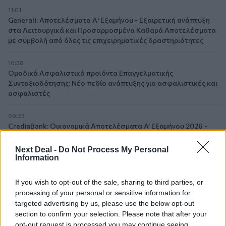
11:01
Generali: Αποτελέσματα Α' Εξαμήνου - Εξαιρετική ανάπτυξη
στα Λειτουργικά και Προσαρμοσμένα Καθαρά Αποτελέσματα
με συμβολή από όλες τις επιχειρηματικές δραστηριότητες
10:28
Ομαδικά Ασφαλιστικά προϊόντα Επαγγελματικής
Συνταξιοδότησης: Νέο πεδίο ανάπτυξης για ασφαλιστικές και
ασφαλιστές
09:23
CrediaBank: Οικονομικά Αποτελέσματα A’ Εξαμήνου 2026 -
Υψηλοί ρυθμοί ανάπτυξης και νέα ρεκόρ επιδόσεων
Next Deal -
Do Not Process My Personal
Information
08:45
Στόχος για νέα δάνεια 15 δισ. το 2026, η «ακτινογραφία» της
κερδοφορίας των τραπεζών, η δυναμική επιστροφή της
If you wish to opt-out of the sale, sharing to third parties, or
Metlen, μεγαλώνει ταχύτατα η CrediaBank
processing of your personal or sensitive information for
targeted advertising by us, please use the below opt-out
06.08.2026 - 22:39
section to confirm your selection. Please note that after your
10.000 φορές η διεθνής επιστημονική κοινότητα παρέπεμψε
opt-out request is processed you may continue seeing