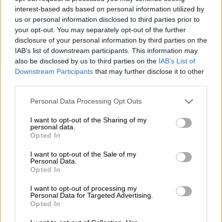
στο έργο του – Ποιος είναι ο Έλληνας χειρουργός Χρήστος
interest-based ads based on personal information utilized by
Κοντοβουνήσιος
us or personal information disclosed to third parties prior to
your opt-out. You may separately opt-out of the further
06.08.2026 - 14:55
disclosure of your personal information by third parties on the
Μιχάλης Τάτσης, Insurance & Healthcare Analyst, διευθυντής
IAB’s list of downstream participants. This information may
Επιχειρηματικής Ανάπτυξης Ομίλου HHG
also be disclosed by us to third parties on the
IAB’s List of
Downstream Participants
that may further disclose it to other
06.08.2026 - 13:30
third parties.
Όταν η επόμενη μέρα είναι στάχτη, τι θα πει ο Ασφαλιστικός
Διαμεσολαβητής στον πελάτη κλάδου υγείας;
Personal Data Processing Opt Outs
I want to opt-out of the Sharing of my
06.08.2026 - 12:22
personal data.
Kavita Patel - PhARMA Innovation Forum: Ένα στα πέντε
Opted In
καινοτόμα φάρμακα φτάνει τελικά στην Ελλάδα
I want to opt-out of the Sale of my
Personal Data.
06.08.2026 - 11:37
Opted In
Μείωση ασφαλιστικών εισφορών ύψους 240 εκατ. ευρώ
ζητούν οι έμποροι από την Κυβέρνηση
I want to opt-out of processing my
Personal Data for Targeted Advertising.
Opted In
06.08.2026 - 10:45
Ευρώπη: Μπορεί η κλιματική αλλαγή να οδηγήσει σε