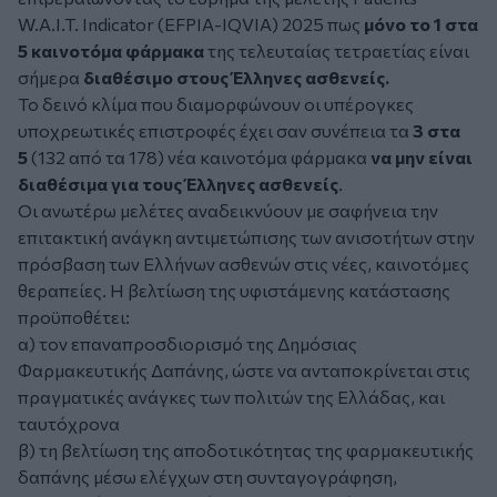
W.A.I.T. Indicator (EFPIA-IQVIA) 2025 πως
μόνο το 1 στα
5 καινοτόμα φάρμακα
της τελευταίας τετραετίας είναι
σήμερα
διαθέσιμο στους Έλληνες ασθενείς.
Το δεινό κλίμα που διαμορφώνουν οι υπέρογκες
υποχρεωτικές επιστροφές έχει σαν συνέπεια τα
3 στα
5
(132 από τα 178) νέα καινοτόμα φάρμακα
να μην είναι
διαθέσιμα για τους Έλληνες ασθενείς
.
Οι ανωτέρω μελέτες αναδεικνύουν με σαφήνεια την
επιτακτική ανάγκη αντιμετώπισης των ανισοτήτων στην
πρόσβαση των Ελλήνων ασθενών στις νέες, καινοτόμες
θεραπείες. Η βελτίωση της υφιστάμενης κατάστασης
προϋποθέτει:
α) τον επαναπροσδιορισμό της Δημόσιας
Φαρμακευτικής Δαπάνης, ώστε να ανταποκρίνεται στις
πραγματικές ανάγκες των πολιτών της Ελλάδας, και
ταυτόχρονα
β) τη βελτίωση της αποδοτικότητας της φαρμακευτικής
δαπάνης μέσω ελέγχων στη συνταγογράφηση,