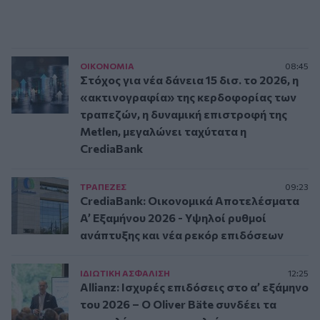
ΟΙΚΟΝΟΜΙΑ
08:45
Στόχος για νέα δάνεια 15 δισ. το 2026, η
«ακτινογραφία» της κερδοφορίας των
τραπεζών, η δυναμική επιστροφή της
Metlen, μεγαλώνει ταχύτατα η
CrediaBank
ΤΡAΠΕΖΕΣ
09:23
CrediaBank: Οικονομικά Αποτελέσματα
A’ Εξαμήνου 2026 - Υψηλοί ρυθμοί
ανάπτυξης και νέα ρεκόρ επιδόσεων
ΙΔΙΩΤΙΚΗ ΑΣΦAΛΙΣΗ
12:25
Allianz: Ισχυρές επιδόσεις στο α’ εξάμηνο
του 2026 – Ο Oliver Bäte συνδέει τα