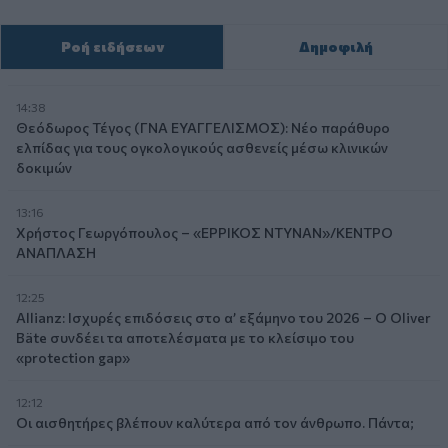
Ροή ειδήσεων
Δημοφιλή
14:38
Θεόδωρος Τέγος (ΓΝΑ ΕΥΑΓΓΕΛΙΣΜΟΣ): Νέο παράθυρο
ελπίδας για τους ογκολογικούς ασθενείς μέσω κλινικών
δοκιμών
13:16
Χρήστος Γεωργόπουλος – «ΕΡΡΙΚΟΣ ΝΤΥΝΑΝ»/ΚΕΝΤΡΟ
ΑΝΑΠΛΑΣΗ
12:25
Allianz: Ισχυρές επιδόσεις στο α’ εξάμηνο του 2026 – Ο Oliver
Bäte συνδέει τα αποτελέσματα με το κλείσιμο του
«protection gap»
12:12
Οι αισθητήρες βλέπουν καλύτερα από τον άνθρωπο. Πάντα;