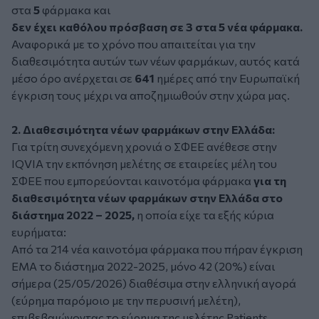
στα
5
φάρμακα και
δεν έχει καθόλου πρόσβαση σε 3 στα 5 νέα φάρμακα.
Αναφορικά με το χρόνο που απαιτείται για την
διαθεσιμότητα αυτών των νέων φαρμάκων, αυτός κατά
μέσο όρο ανέρχεται σε
641
ημέρες από την Ευρωπαϊκή
έγκριση τους μέχρι να αποζημιωθούν στην χώρα μας.
2. Διαθεσιμότητα νέων φαρμάκων στην Ελλάδα:
Για τρίτη συνεχόμενη χρονιά ο ΣΦΕΕ ανέθεσε στην
IQVIA την εκπόνηση μελέτης σε εταιρείες μέλη του
ΣΦΕΕ που εμπορεύονται καινοτόμα φάρμακα
για τη
διαθεσιμότητα νέων φαρμάκων στην Ελλάδα στο
διάστημα 2022 – 2025,
η οποία είχε τα εξής κύρια
ευρήματα:
Από τα 214 νέα καινοτόμα φάρμακα που πήραν έγκριση
ΕΜΑ το διάστημα 2022-2025, μόνο 42 (20%) είναι
σήμερα (25/05/2026) διαθέσιμα στην ελληνική αγορά
(εύρημα παρόμοιο με την περυσινή μελέτη),
επιβεβαιώνοντας το εύρημα της μελέτης Patients