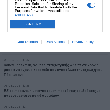
I want to opt-out of Collection, Use,
ενεργειακή κρίση;
Retention, Sale, and/or Sharing of my
Personal Data that Is Unrelated with the
Purposes for which it was collected.
06.08.2026 - 09:15
Opted Out
Στέλιος Λιανός – INTERAMERICAN / Αθηναϊκή Γενική Κλινική
CONFIRM
06.08.2026 - 08:40
Η γαλλική «ψήφος» στο «καλώδιο» και τα συμφέροντα, οι
ελληνικές τράπεζες «πρωταθλήτριες» στα δάνεια, νέο deal
Data Deletion
Data Access
Privacy Policy
Βαρδινογιάννη- Εξάρχου και ο διπλασιασμός των κερδών της
ΔΕΗ
05.08.2026 - 13:37
Randy Schekman, Νομπελίστας Ιατρικής: «Σε πέντε χρόνια
μπορεί να έχουμε θεραπεία που αναστέλλει την εξέλιξη του
Πάρκινσον»
05.08.2026 - 12:33
Ε.Ε και παράνομη μετανάστευση: προτάσεις και δράσεις με
παρονομαστή το κοινό συμφέρον
05.08.2026 - 12:11