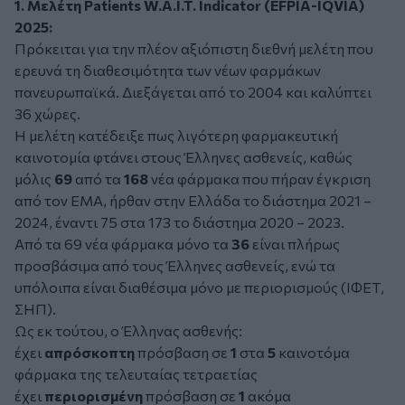
1. Μελέτη
Patients W.A.I.T. Indicator (EFPIA-IQVIA)
2025:
Πρόκειται για την πλέον αξιόπιστη διεθνή μελέτη που
ερευνά τη διαθεσιμότητα των νέων φαρμάκων
πανευρωπαϊκά. Διεξάγεται από το 2004 και καλύπτει
36 χώρες.
Η μελέτη κατέδειξε πως λιγότερη φαρμακευτική
καινοτομία φτάνει στους Έλληνες ασθενείς, καθώς
μόλις
69
από τα
168
νέα φάρμακα που πήραν έγκριση
από τον ΕΜΑ, ήρθαν στην Ελλάδα το διάστημα 2021 –
2024, έναντι 75 στα 173 το διάστημα 2020 – 2023.
Από τα 69 νέα φάρμακα μόνο τα
36
είναι πλήρως
προσβάσιμα από τους Έλληνες ασθενείς, ενώ τα
υπόλοιπα είναι διαθέσιμα μόνο με περιορισμούς (ΙΦΕΤ,
ΣΗΠ).
Ως εκ τούτου, ο Έλληνας ασθενής:
έχει
απρόσκοπτη
πρόσβαση σε
1
στα
5
καινοτόμα
φάρμακα της τελευταίας τετραετίας
έχει
περιορισμένη
πρόσβαση σε
1
ακόμα