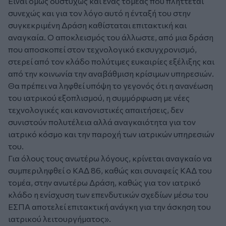
Είναι όμως δυστυχώς και ένας τομέας που πλήττεται
συνεχώς και για τον λόγο αυτό η ένταξή του στην
συγκεκριμένη Δράση καθίσταται επιτακτική και
αναγκαία. Ο αποκλεισμός του άλλωστε, από μια δράση
που αποσκοπεί στον τεχνολογικό εκσυγχρονισμό,
στερεί από τον κλάδο πολύτιμες ευκαιρίες εξέλιξης και
από την κοινωνία την αναβάθμιση κρίσιμων υπηρεσιών.
Θα πρέπει να ληφθεί υπόψη το γεγονός ότι η ανανέωση
του ιατρικού εξοπλισμού, η συμμόρφωση με νέες
τεχνολογικές και κανονιστικές απαιτήσεις, δεν
συνιστούν πολυτέλεια αλλά αναγκαιότητα για τον
ιατρικό κόσμο και την παροχή των ιατρικών υπηρεσιών
του.
Για όλους τους ανωτέρω λόγους, κρίνεται αναγκαίο να
συμπεριληφθεί ο ΚΑΔ 86, καθώς και συναφείς ΚΑΔ του
τομέα, στην ανωτέρω Δράση, καθώς για τον ιατρικό
κλάδο η ενίσχυση των επενδυτικών σχεδίων μέσω του
ΕΣΠΑ αποτελεί επιτακτική ανάγκη για την άσκηση του
ιατρικού λειτουργήματος».