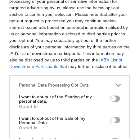
processing of your personal or sensitive information for
06.08.2026 - 11:37
targeted advertising by us, please use the below opt-out
Μείωση ασφαλιστικών εισφορών ύψους 240 εκατ. ευρώ
section to confirm your selection. Please note that after your
ζητούν οι έμποροι από την Κυβέρνηση
opt-out request is processed you may continue seeing
interest-based ads based on personal information utilized by
us or personal information disclosed to third parties prior to
06.08.2026 - 10:45
Ευρώπη: Μπορεί η κλιματική αλλαγή να οδηγήσει σε
your opt-out. You may separately opt-out of the further
ενεργειακή κρίση;
disclosure of your personal information by third parties on the
IAB’s list of downstream participants. This information may
also be disclosed by us to third parties on the
IAB’s List of
06.08.2026 - 09:15
Στέλιος Λιανός – INTERAMERICAN / Αθηναϊκή Γενική Κλινική
Downstream Participants
that may further disclose it to other
third parties.
06.08.2026 - 08:40
Personal Data Processing Opt Outs
Η γαλλική «ψήφος» στο «καλώδιο» και τα συμφέροντα, οι
ελληνικές τράπεζες «πρωταθλήτριες» στα δάνεια, νέο deal
I want to opt-out of the Sharing of my
Βαρδινογιάννη- Εξάρχου και ο διπλασιασμός των κερδών της
personal data.
ΔΕΗ
Opted In
I want to opt-out of the Sale of my
05.08.2026
Personal Data.
Randy Schekman, Νομπελίστας Ιατρικής: «Σε πέντε χρόνια
Opted In
μπορεί να έχουμε θεραπεία που αναστέλλει την εξέλιξη του
Πάρκινσον»