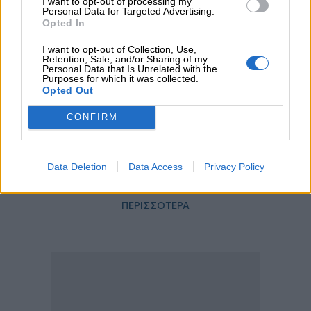
I want to opt-out of processing my
Personal Data for Targeted Advertising.
Opted In
05.08.2026
Ε.Ε και παράνομη μετανάστευση: προτάσεις και δράσεις με
I want to opt-out of Collection, Use,
παρονομαστή το κοινό συμφέρον
Retention, Sale, and/or Sharing of my
Personal Data that Is Unrelated with the
Purposes for which it was collected.
05.08.2026
Opted Out
Αντώνης Βουκλαρής - «ΕΡΡΙΚΟΣ ΝΤΥΝΑΝ»
CONFIRM
05.08.2026
Η νέα εποχή στην εκπαίδευση των ασφαλιστικών
διαμεσολαβητών
Data Deletion
Data Access
Privacy Policy
ΠΕΡΙΣΣΟΤΕΡΑ